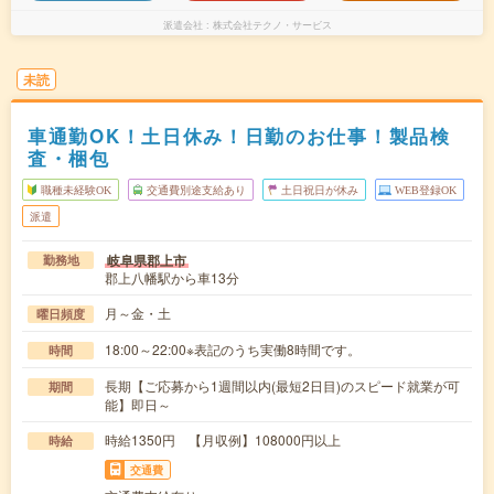
派遣会社
株式会社テクノ・サービス
未読
車通勤OK！土日休み！日勤のお仕事！製品検
査・梱包
職種未経験OK
交通費別途支給あり
土日祝日が休み
WEB登録OK
派遣
岐阜県郡上市
勤務地
郡上八幡駅から車13分
月～金・土
曜日頻度
18:00～22:00※表記のうち実働8時間です。
時間
長期【ご応募から1週間以内(最短2日目)のスピード就業が可
期間
能】即日～
時給1350円 【月収例】108000円以上
時給
交通費