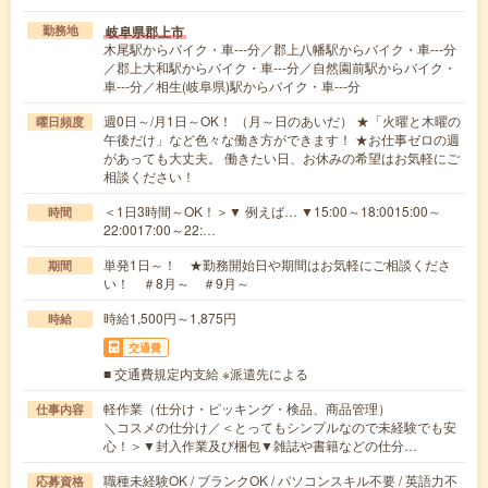
岐阜県郡上市
勤務地
木尾駅からバイク・車---分／郡上八幡駅からバイク・車---分
／郡上大和駅からバイク・車---分／自然園前駅からバイク・
車---分／相生(岐阜県)駅からバイク・車---分
週0日～/月1日～OK！ （月～日のあいだ） ★「火曜と木曜の
曜日頻度
午後だけ」など色々な働き方ができます！ ★お仕事ゼロの週
があっても大丈夫。 働きたい日、お休みの希望はお気軽にご
相談ください！
＜1日3時間～OK！＞▼ 例えば… ▼15:00～18:0015:00～
時間
22:0017:00～22:…
単発1日～！ ★勤務開始日や期間はお気軽にご相談くださ
期間
い！ ＃8月～ ＃9月～
時給1,500円～1,875円
時給
交通費
■ 交通費規定内支給 ※派遣先による
軽作業（仕分け・ピッキング・検品、商品管理）
仕事内容
＼コスメの仕分け／＜とってもシンプルなので未経験でも安
心！＞▼封入作業及び梱包▼雑誌や書籍などの仕分…
職種未経験OK / ブランクOK / パソコンスキル不要 / 英語力不
応募資格