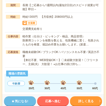
長期【ご応募から1週間以内(最短2日目)のスピード就業が可
期間
能】即日～
時給1300円 【月収例】208000円以上
時給
交通費
交通費支給有り
軽作業（仕分け・ピッキング・検品、商品管理）
仕事内容
医療用コットンを枚数を数える、包装機械に置く、包装され
たものを検査、箱詰め作業をお願いします。(派遣…
職種未経験OK / ブランクOK / パソコンスキル不要 / 英語力不
応募資格
要
【来社不要、WEB登録OK！】〇未経験大歓迎！〇フリータ
ー、主婦(夫) 大歓迎！ ※お仕事の掛け持ち…
職場の雰囲気
年齢層
20代
30代
40代
50代
60代
気になる!
応募へ進む
詳しく見る