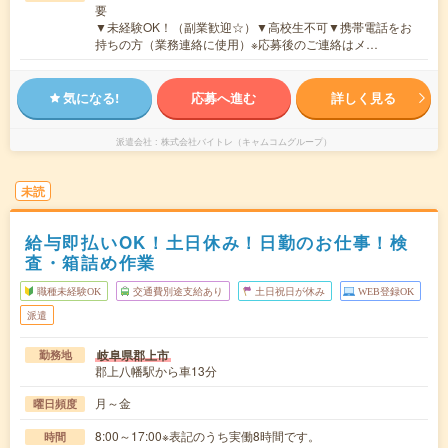
要
▼未経験OK！（副業歓迎☆）▼高校生不可▼携帯電話をお
持ちの方（業務連絡に使用）※応募後のご連絡はメ…
気になる!
応募へ進む
詳しく見る
派遣会社
株式会社バイトレ（キャムコムグループ）
未読
給与即払いOK！土日休み！日勤のお仕事！検
査・箱詰め作業
職種未経験OK
交通費別途支給あり
土日祝日が休み
WEB登録OK
派遣
岐阜県郡上市
勤務地
郡上八幡駅から車13分
月～金
曜日頻度
8:00～17:00※表記のうち実働8時間です。
時間