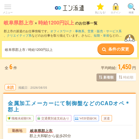
メニュー
気になる!
ログイン
検索
岐阜県郡上市
×
時給1200円以上
のお仕事一覧
郡上市の派遣のお仕事情報です。
オフィスワーク・事務系
、
営業・販売・サービス系
、
クリエイティブ系
などのお仕事を取り揃えています。さらに、
短期
・
単発
などの期
間や、
職種未経験OK
などのこだわり条件で絞り込んでいただけます。
条件の変更
岐阜県郡上市 / 時給1200円以上
6
1,450
全
件
平均時給:
円
時給順
新着順
未読
掲載日
2026/08/05
金属加工メーカーにて制御盤などのCADオペ＊
郡上
職種未経験OK
交通費別途支給あり
WEB登録OK
派遣
岐阜県郡上市
勤務地
郡上大和駅から徒歩20分