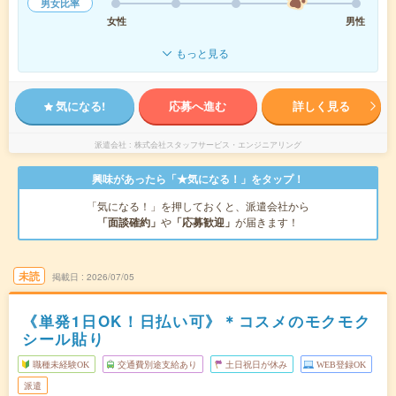
男女比率
女性
男性
もっと見る
気になる!
応募へ進む
詳しく見る
派遣会社
株式会社スタッフサービス・エンジニアリング
興味があったら「★気になる！」をタップ！
「気になる！」を押しておくと、派遣会社から
「面談確約」
や
「応募歓迎」
が届きます！
未読
掲載日
2026/07/05
《単発1日OK！日払い可》＊コスメのモクモク
シール貼り
職種未経験OK
交通費別途支給あり
土日祝日が休み
WEB登録OK
派遣