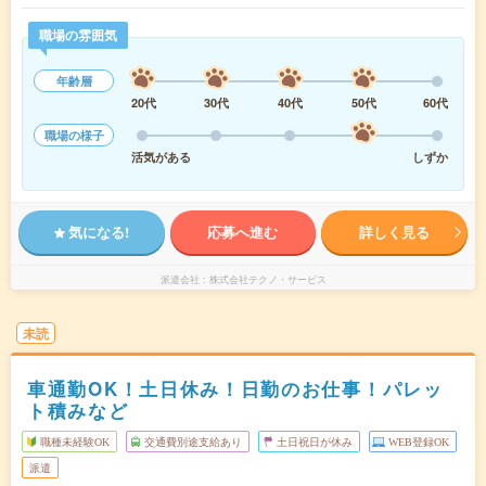
職場の雰囲気
年齢層
20代
30代
40代
50代
60代
職場の様子
活気がある
しずか
気になる!
応募へ進む
詳しく見る
派遣会社
株式会社テクノ・サービス
未読
車通勤OK！土日休み！日勤のお仕事！パレッ
ト積みなど
職種未経験OK
交通費別途支給あり
土日祝日が休み
WEB登録OK
派遣