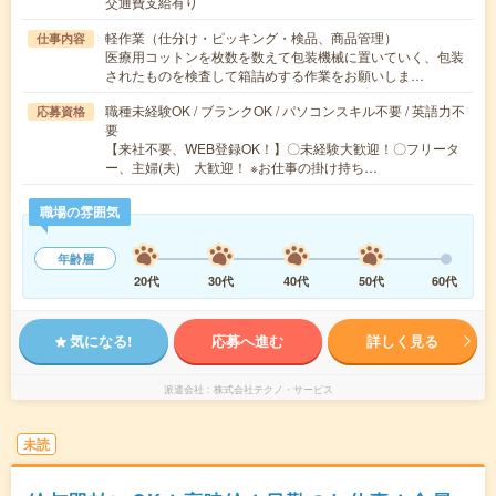
交通費支給有り
軽作業（仕分け・ピッキング・検品、商品管理）
仕事内容
医療用コットンを枚数を数えて包装機械に置いていく、包装
されたものを検査して箱詰めする作業をお願いしま…
職種未経験OK / ブランクOK / パソコンスキル不要 / 英語力不
応募資格
要
【来社不要、WEB登録OK！】〇未経験大歓迎！〇フリータ
ー、主婦(夫) 大歓迎！ ※お仕事の掛け持ち…
職場の雰囲気
年齢層
20代
30代
40代
50代
60代
気になる!
応募へ進む
詳しく見る
派遣会社
株式会社テクノ・サービス
未読