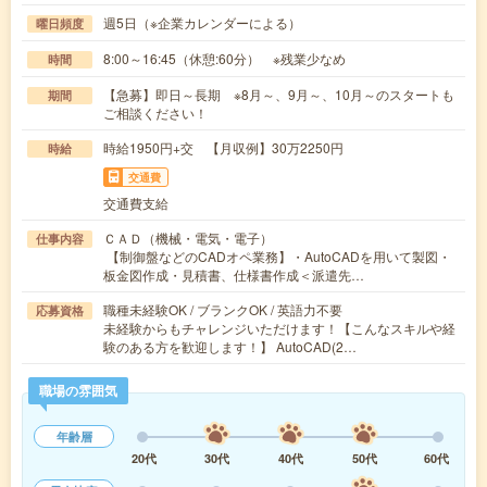
週5日（※企業カレンダーによる）
曜日頻度
8:00～16:45（休憩:60分） ※残業少なめ
時間
【急募】即日～長期 ※8月～、9月～、10月～のスタートも
期間
ご相談ください！
時給1950円+交 【月収例】30万2250円
時給
交通費
交通費支給
ＣＡＤ（機械・電気・電子）
仕事内容
【制御盤などのCADオペ業務】・AutoCADを用いて製図・
板金図作成・見積書、仕様書作成＜派遣先…
職種未経験OK / ブランクOK / 英語力不要
応募資格
未経験からもチャレンジいただけます！【こんなスキルや経
験のある方を歓迎します！】 AutoCAD(2…
職場の雰囲気
年齢層
20代
30代
40代
50代
60代