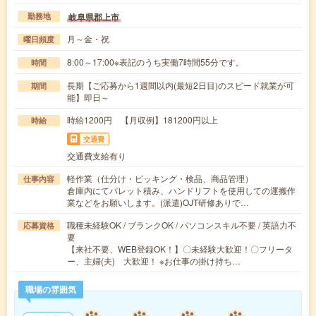
岐阜県郡上市
勤務地
月～金・祝
曜日頻度
8:00～17:00※表記のうち実働7時間55分です。
時間
長期【ご応募から1週間以内(最短2日目)のスピード就業が可
期間
能】即日～
時給1200円 【月収例】181200円以上
時給
交通費
交通費支給有り
軽作業（仕分け・ピッキング・検品、商品管理）
仕事内容
倉庫内にてパレット積み、ハンドリフトを使用しての運搬作
業などをお願いします。(派遣)OJT研修ありで…
職種未経験OK / ブランクOK / パソコンスキル不要 / 英語力不
応募資格
要
【来社不要、WEB登録OK！】〇未経験大歓迎！〇フリータ
ー、主婦(夫) 大歓迎！ ※お仕事の掛け持ち…
職場の雰囲気