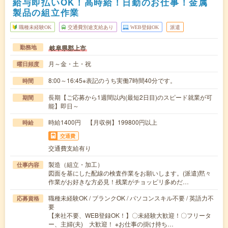
給与即払いOK！高時給！日勤のお仕事！金属
製品の組立作業
職種未経験OK
交通費別途支給あり
WEB登録OK
派遣
岐阜県郡上市
勤務地
月～金・土・祝
曜日頻度
8:00～16:45※表記のうち実働7時間40分です。
時間
長期【ご応募から1週間以内(最短2日目)のスピード就業が可
期間
能】即日～
時給1400円 【月収例】199800円以上
時給
交通費
交通費支給有り
製造（組立・加工）
仕事内容
図面を基にした配線の検査作業をお願いします。(派遣)黙々
作業がお好きな方必見！残業がチョッピリ多めだ…
職種未経験OK / ブランクOK / パソコンスキル不要 / 英語力不
応募資格
要
【来社不要、WEB登録OK！】〇未経験大歓迎！〇フリータ
ー、主婦(夫) 大歓迎！ ※お仕事の掛け持ち…