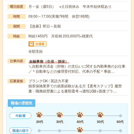
月～金（週5日） ※土日祝休み 年末年始休暇あり
曜日頻度
09:00～17:00(実働7時間 休憩1時間)
時間
【急募】即日～長期
期間
時給1450円 月収例 203,000円+残業代
時給
交通費
全額支給
金融事務（生保・損保）
仕事内容
＼自動車共済金（対物）の支払いに関する内勤事務のお仕事
／＊自動車などの修理受付対応、代車の手配＊事故…
ブランクOK / 英語力不要
応募資格
損害保険業界での就業経験がある方【選考ステップ】履歴
書・職務経歴書による書類選考→適性試験+面接ブラ…
職場の雰囲気
年齢層
20代
30代
40代
50代
60代
職場の様子