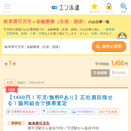
メニュー
気になる!
ログイン
検索
岐阜県可児市
×
金融事務（生保・損保）
のお仕事一覧
可児市の派遣のお仕事情報です。金融事務（生保・損保）のお仕事の他に、
一般事務
、
営業事務
、
総務・人事・労務
などを取り揃えています。さらに、
短期
・
単発
などの
期間や、
職種未経験OK
などのこだわり条件で絞り込んでいただけます。
条件の変更
岐阜県可児市 / 金融事務（生保・損保）
1
1,450
全
件
平均時給:
円
時給順
新着順
未読
掲載日
2026/08/06
NEW
【1450円！可児/無料Pあり】正社員目指せ
る！協同組合で損害査定
交通費別途支給あり
土日祝日が休み
WEB登録OK
紹介予定派遣
岐阜県可児市
勤務地
新可児駅から徒歩10分／可児駅から徒歩10分