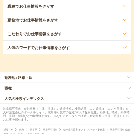
職種
でお仕事情報をさがす
勤務地
でお仕事情報をさがす
こだわり
でお仕事情報をさがす
人気のワード
でお仕事情報をさがす
勤務地 / 路線・駅
職種
人気の検索インデックス
岐阜県可児市 - 金融事務（生保・損保）の派遣情報の検索結果。エン派遣は、エンが運営する
人材派遣会社のポータルサイト。岐阜県可児市の派遣/求人情報を職種、勤務地、時給、勤務時
間、長期・短期などの希望条件から、あなたにピッタリの派遣（金融事務（生保・損保））の
お仕事を探せます。
派遣TOP
東海
岐阜県
岐阜県可児市
岐阜県可児市 オフィスワーク・事務系
岐阜県可児市 金融