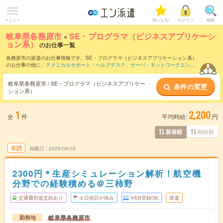
メニュー
気になる!
ログイン
検索
岐阜県各務原市
×
SE・プログラマ（ビジネスアプリケーシ
ョン系）
のお仕事一覧
各務原市の派遣のお仕事情報です。SE・プログラマ（ビジネスアプリケーション系）
のお仕事の他に、
テクニカルサポート・ヘルプデスク
、
サーバ・ネットワークエンジ
ニア
、
運用管理・保守
などを取り揃えています。さらに、
短期
・
単発
などの期間や、
職種未経験OK
などのこだわり条件で絞り込んでいただけます。職種辞典：
SE・プロ
岐阜県各務原市 / SE・プログラマ（ビジネスアプリケー
条件の変更
グラマ（ビジネスアプリケーション系）のお仕事とは？とは？
ション系）
1
2,200
全
件
平均時給:
円
時給順
新着順
未読
掲載日
2026/08/03
2300円＊生産シミュレーション解析！航空機
分野での経験積める＠三柿野
交通費別途支給あり
土日祝日が休み
WEB登録OK
派遣
岐阜県各務原市
勤務地