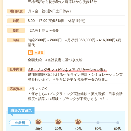
三柿野駅から徒歩5分／蘇原駅から徒歩15分
月～金・祝(週5日土日休み)
曜日頻度
8:00～17:00(実働8時間 休憩1時間)
時間
【急募】即日～長期
期間
時給2300円～2600円 ※月収例 368,000円～416,000円+残
時給
業代
交通費
全額支給 ※当社規定に基づき支給
SE・プログラマ（ビジネスアプリケーション系）
仕事内容
飛翔体関連PJにおける生産ライン設計・シミュレーション業
務を行います。＊生産に必要な各種データの収集…
ブランクOK
応募資格
＊何かしらのプログラミング実務経験＊英文読解、日常会話
程度の語学力 ※経験・ブランクが不安な方もご相…
職場の雰囲気
年齢層
20代
30代
40代
50代
60代