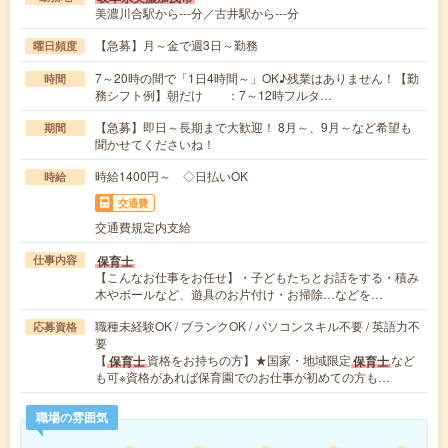
美濃川合駅から---分／古井駅から---分
【急募】月～金で週3日～勤務
曜日頻度
7～20時の間で「1日4時間～」OK♪残業はありません！【勤
時間
務シフト例】朝だけ ：7～12時フルタ…
【急募】即日～長期まで大歓迎！ 8月～、9月～など希望も
期間
聞かせてくださいね！
時給1400円～ ◇日払いOK
時給
交通費
交通費規定内支給
保育士
仕事内容
【こんなお仕事をお任せ】・子どもたちとお話をする・積み
木やボールなど、遊具のお片付け・お掃除…などを…
職種未経験OK / ブランクOK / パソコンスキル不要 / 英語力不
応募資格
要
【
資格をお持ちの方】★国家・地域限定
など
保育士
保育士
も可※資格があれば保育園でのお仕事が初めての方も…
職場の雰囲気