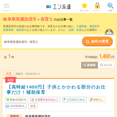
メニュー
気になる!
ログイン
検索
岐阜県美濃加茂市
×
保育士
のお仕事一覧
美濃加茂市の派遣のお仕事情報です。保育士のお仕事の他に、
介護関連
、
看護助手
、
医療事務・病院受付
などを取り揃えています。さらに、
短期
・
単発
などの期間や、
職
種未経験OK
などのこだわり条件で絞り込んでいただけます。職種辞典：
保育士のお仕
事とは？とは？
条件の変更
岐阜県美濃加茂市 / 保育士
1
1,400
全
件
平均時給:
円
時給順
新着順
未読
掲載日
2026/08/10
NEW
【高時給1400円】子供とかかわる部分のお仕
事だけ！補助保育
職種未経験OK
交通費別途支給あり
土日祝日が休み
残業なし
WEB登録OK
派遣
岐阜県美濃加茂市
勤務地