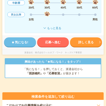
年齢層
20代
30代
40代
50代
60代
男女比率
女性
男性
もっと見る
気になる!
応募へ進む
詳しく見る
派遣会社
株式会社ウィルオブ・ワーク キッズケア事業部
興味があったら「★気になる！」をタップ！
「気になる！」を押しておくと、派遣会社から
「面談確約」
や
「応募歓迎」
が届きます！
検索条件を追加して絞り込む
こだわり
でお仕事情報を絞り込む