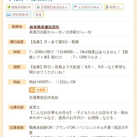
職種未経験OK
交通費別途支給あり
土日祝日が休み
残業なし
WEB登録OK
派遣
岐阜県美濃加茂市
勤務地
美濃川合駅から---分／古井駅から---分
【急募】月～金で週3日～勤務
曜日頻度
7～20時の間で「1日4時間～」OK♪残業はありません！【勤
時間
務シフト例】朝だけ ：7～12時フルタ…
【急募】即日～長期まで大歓迎！ 8月～、9月～など希望も
期間
聞かせてくださいね！
時給1400円～ ◇日払いOK
時給
交通費
交通費規定内支給
保育士
仕事内容
【こんなお仕事をお任せ】・子どもたちとお話をする・積み
木やボールなど、遊具のお片付け・お掃除…などを…
職種未経験OK / ブランクOK / パソコンスキル不要 / 英語力不
応募資格
要