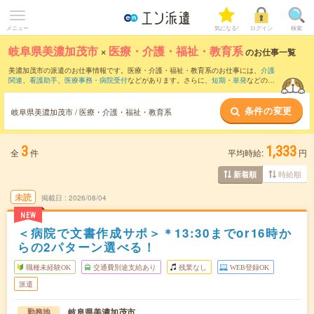
メニュー
気になる!
ログイン
検索
岐阜県美濃加茂市
×
医療・介護・福祉・教育系
のお仕事一覧
美濃加茂市の派遣のお仕事情報です。医療・介護・福祉・教育系のお仕事には、
介護
関連
、
看護助手
、
医療事務・病院受付
などがあります。さらに、
短期
・
単発
などの期
間や、
職種未経験OK
などのこだわり条件で絞り込んでいただけます。
条件の変更
岐阜県美濃加茂市 / 医療・介護・福祉・教育系
3
1,333
全
件
平均時給:
円
時給順
新着順
未読
掲載日
2026/08/04
NEW
＜病院で文書作成サポ＞＊13:30までor16時か
らの2パターン選べる！
職種未経験OK
交通費別途支給あり
残業なし
WEB登録OK
派遣
岐阜県美濃加茂市
勤務地