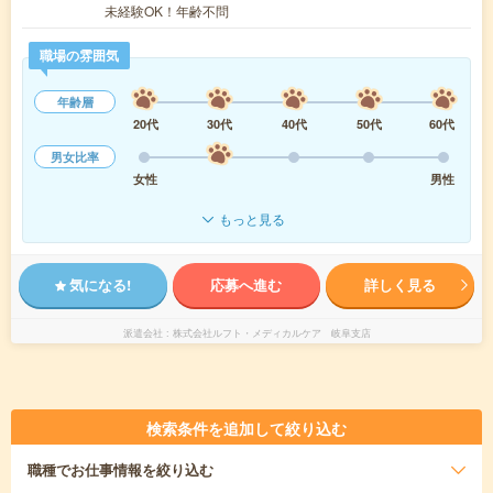
未経験OK！年齢不問
職場の雰囲気
年齢層
20代
30代
40代
50代
60代
男女比率
女性
男性
もっと見る
気になる!
応募へ進む
詳しく見る
派遣会社
株式会社ルフト・メディカルケア 岐阜支店
検索条件を追加して絞り込む
職種
でお仕事情報を絞り込む