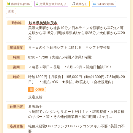
職種未経験OK
交通費別途支給あり
残業なし
WEB登録OK
派遣
岐阜県美濃加茂市
勤務地
美濃太田駅から徒歩10分／日本ライン今渡駅から車7分／可
児駅から車15分／関(岐阜県)駅から車26分／犬山駅から車20
分
月～日のうち勤務シフトに順じる ＊シフト交替制
曜日頻度
8:30～17:00（実働7.5時間／休憩1時間）
時間
＜急募＞即日～長期 ＊8月～9月～開始日相談OK！
期間
時給1300円【月収例】195,000円（時給1300円×7.5時間×20
時給
日） ＊週払いOK！★前払い制度あり（会社規定内）
交通費
規定支給
看護助手
仕事内容
＜病院でカンタンなサポートだけ！＞・環境整備・入居者様
のサポート等・その他付随業務＊試用期間：2ヶ月…
職種未経験OK / ブランクOK / パソコンスキル不要 / 英語力不
応募資格
要