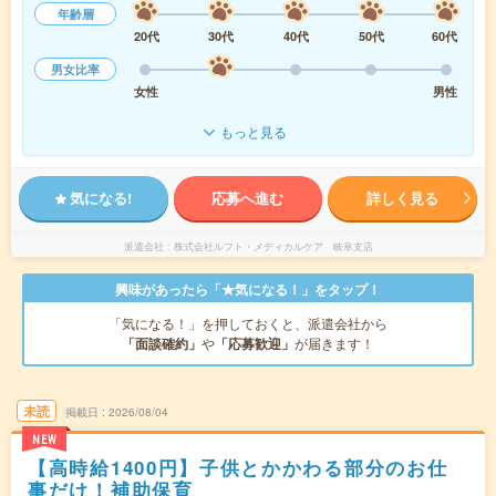
年齢層
20代
30代
40代
50代
60代
男女比率
女性
男性
もっと見る
気になる!
応募へ進む
詳しく見る
派遣会社
株式会社ルフト・メディカルケア 岐阜支店
興味があったら「★気になる！」をタップ！
「気になる！」を押しておくと、派遣会社から
「面談確約」
や
「応募歓迎」
が届きます！
未読
掲載日
2026/08/04
NEW
【高時給1400円】子供とかかわる部分のお仕
事だけ！補助保育