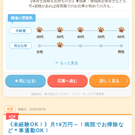
【保育士資格をお持ちの方】★国家・地域限定保育士なども
可※資格があれば保育園でのお仕事が初めての方も…
職場の雰囲気
年齢層
20代
30代
40代
50代
60代
男女比率
女性
男性
もっと見る
気になる!
応募へ進む
詳しく見る
派遣会社
株式会社ウィルオブ・ワーク キッズケア事業部
未読
掲載日
2026/08/04
NEW
《未経験OK！》月19万円～！病院でお掃除な
ど＊車通勤OK！