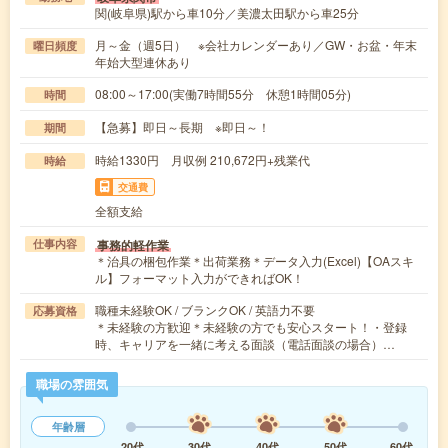
関(岐阜県)駅から車10分／美濃太田駅から車25分
月～金（週5日） ※会社カレンダーあり／GW・お盆・年末
曜日頻度
年始大型連休あり
08:00～17:00(実働7時間55分 休憩1時間05分)
時間
【急募】即日～長期 ※即日～！
期間
時給1330円 月収例 210,672円+残業代
時給
交通費
全額支給
事務的軽作業
仕事内容
＊治具の梱包作業＊出荷業務＊データ入力(Excel)【OAスキ
ル】フォーマット入力ができればOK！
職種未経験OK / ブランクOK / 英語力不要
応募資格
＊未経験の方歓迎＊未経験の方でも安心スタート！・登録
時、キャリアを一緒に考える面談（電話面談の場合）…
職場の雰囲気
年齢層
20代
30代
40代
50代
60代