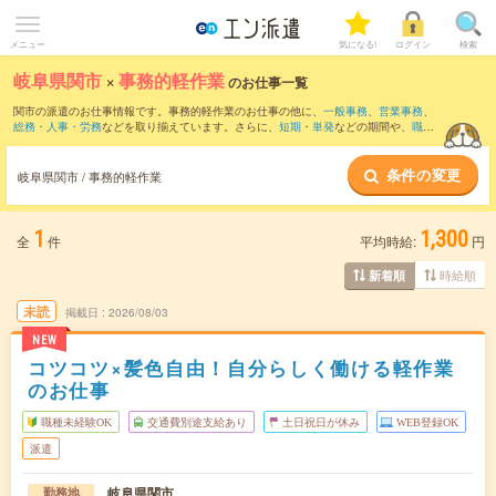
メニュー
気になる!
ログイン
検索
岐阜県関市
×
事務的軽作業
のお仕事一覧
関市の派遣のお仕事情報です。事務的軽作業のお仕事の他に、
一般事務
、
営業事務
、
総務・人事・労務
などを取り揃えています。さらに、
短期
・
単発
などの期間や、
職種
未経験OK
などのこだわり条件で絞り込んでいただけます。
条件の変更
岐阜県関市 / 事務的軽作業
1
1,300
全
件
平均時給:
円
時給順
新着順
未読
掲載日
2026/08/03
NEW
コツコツ×髪色自由！自分らしく働ける軽作業
のお仕事
職種未経験OK
交通費別途支給あり
土日祝日が休み
WEB登録OK
派遣
岐阜県関市
勤務地