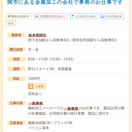
関市にある金属加工の会社で事務のお仕事です
職種未経験OK
交通費別途支給あり
土日祝日が休み
WEB登録OK
派遣
岐阜県関市
勤務地
関下有知駅から自動車4分／関市役所前駅から自動車5分
月～金
曜日頻度
8:00～17:00 (12:00～13:00）
時間
即日スタートOK、長期募集
期間
1500円
時給
交通費
支給あり
一般事務
仕事内容
鋼材加工メーカーでの
のお仕事です。製品出荷の際
一般事務
の在庫確認、出荷指示書の発行業務、製品に添付す…
職種未経験OK / ブランクOK
応募資格
パソコン基本