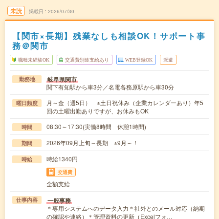
未読
掲載日
2026/07/30
【関市×長期】残業なしも相談OK！サポート事
務＠関市
職種未経験OK
交通費別途支給あり
WEB登録OK
派遣
岐阜県関市
勤務地
関下有知駅から車3分／名電各務原駅から車30分
月～金（週5日） ※土日祝休み（企業カレンダーあり）年5
曜日頻度
回の土曜出勤ありですが、お休みもOK
08:30～17:30(実働8時間 休憩1時間)
時間
2026年09月上旬～長期 ※9月～！
期間
時給1340円
時給
交通費
全額支給
一般事務
仕事内容
＊専用システムへのデータ入力＊社外とのメール対応（納期
の確認や連絡）＊管理資料の更新（Excelフォ…