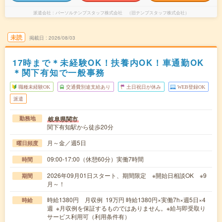
派遣会社
パーソルテンプスタッフ株式会社 （旧テンプスタッフ株式会社）
未読
掲載日
2026/08/03
17時まで＊未経験OK！扶養内OK！車通勤OK
＊関下有知で一般事務
職種未経験OK
交通費別途支給あり
土日祝日が休み
WEB登録OK
派遣
岐阜県関市
勤務地
関下有知駅から徒歩20分
月～金／週5日
曜日頻度
09:00-17:00（休憩60分）実働7時間
時間
2026年09月01日スタート、期間限定 ※開始日相談OK ※9
期間
月～！
時給1380円 月収例 19万円 時給1380円×実働7h×週5日×4
時給
週 ※月収例を保証するものではありません。※給与即受取り
サービス利用可（利用条件有）