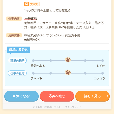
交通費
1ヶ月3万円を上限として実費支給
一般事務
仕事内容
物流部門にてサポート事務のお仕事・データ入力・電話応
対・書類作成・庶務業務SAPを使用した売り上げ仕…
職種未経験OK / ブランクOK / 英語力不要
応募資格
■未経験OK！
職場の雰囲気
職場の様子
活気がある
しずか
仕事の仕方
テキパキ
コツコツ
気になる!
応募へ進む
詳しく見る
派遣会社
株式会社リクルートスタッフィング