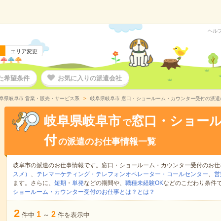
ヘル
エリア変更
た希望条件
お気に入りの派遣会社
阜県岐阜市 営業・販売・サービス系
岐阜県岐阜市 窓口・ショールーム・カウンター受付の派遣
岐阜県岐阜市
窓口・ショー
で
付
の派遣のお仕事情報一覧
岐阜市の派遣のお仕事情報です。窓口・ショールーム・カウンター受付のお仕
スメ）
、
テレマーケティング・テレフォンオペレーター・コールセンター
、
営
ます。さらに、
短期
・
単発
などの期間や、
職種未経験OK
などのこだわり条件
ショールーム・カウンター受付のお仕事とは？とは？
2
1
2
件中
～
件を表示中