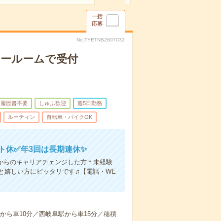
一括
応募
No.TYETNS2607032
ョールームで受付
履歴書不要
しゅふ歓迎
週5日勤務
ルーティン
自転車・バイクOK
フト休✅年3回は長期連休✨
からのキャリアチェンジした方＊未経験
と嬉しい方にピッタリです♫【電話・WE
駅から車10分／西岐阜駅から車15分／穂積