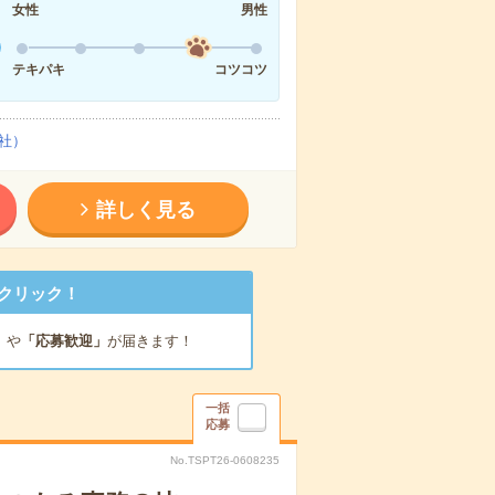
女性
男性
テキパキ
コツコツ
社）
詳しく見る
クリック！
」
や
「応募歓迎」
が届きます！
一括
応募
No.TSPT26-0608235