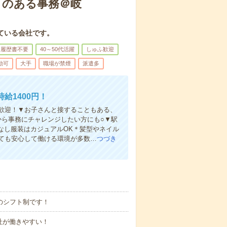
きのある事務＠岐
ている会社です。
履歴書不要
40～50代活躍
しゅふ歓迎
勤可
大手
職場が禁煙
派遣多
給1400円！
者歓迎！▼お子さんと接することもある、
から事務にチャレンジしたい方にも○▼駅
なし服装はカジュアルOK＊髪型やネイル
ても安心して働ける環境が多数…
つづき
のシフト制です！
の出社が働きやすい！