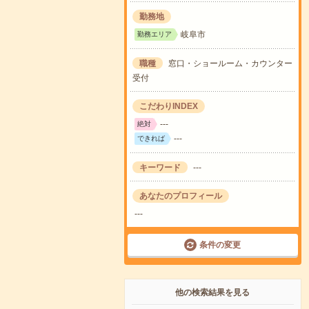
勤務地
岐阜市
勤務エリア
職種
窓口・ショールーム・カウンター
受付
こだわりINDEX
---
絶対
---
できれば
キーワード
---
あなたのプロフィール
---
条件の変更
他の検索結果を見る