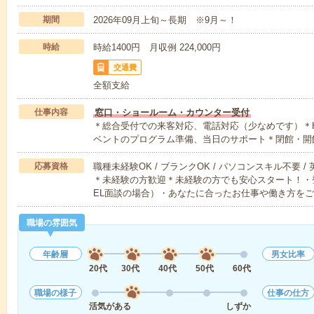
期間
2026年09月上旬～長期 ※9月～！
時給
時給1400円 月収例 224,000円
交通費
全額支給
仕事内容
窓口・ショールーム・カウンター受付
＊総合受付での来客対応、電話対応（少なめです）＊
ベントのプログラム準備、当日のサポート＊閉館・開
応募資格
職種未経験OK / ブランクOK / パソコンスキル不要 /
＊未経験の方歓迎＊未経験の方でも安心スタート！・
EL面談の場合）・あなたに合ったお仕事や働き方を
職場の雰囲気
年齢層
男女比率
20代
30代
40代
50代
60代
職場の様子
仕事の仕方
活気がある
しずか