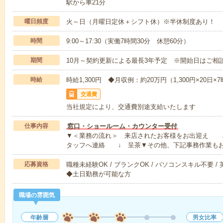
駅から車21分
曜日頻度
火～日（月曜日定休＋シフト休）※半休制度あり！
時間
9:00～17:30（実働7時間30分 休憩60分）
期間
10月～契約更新による最長3年予定 ※開始日はご相
時給
時給1,300円 ◆月収例：約20万円（1,300円×20日
交通費
当社規定により、交通費別途支給いたします
仕事内容
窓口・ショールーム・カウンター受付
▼＜業務の流れ＞ 来店されたお客様をお出迎え 
タッフへ連絡 ↓ 呈茶▼その他、下記事務作業も
応募資格
職種未経験OK / ブランクOK / パソコンスキル不要 /
◆土日勤務が可能な方
職場の雰囲気
年齢層
男女比率