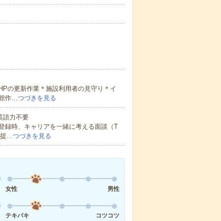
HPの更新作業＊施設利用者の見守り＊イ
館作…
つづきを見る
 英語力不要
登録時、キャリアを一緒に考える面談（T
ご提…
つづきを見る
女性
男性
テキパキ
コツコツ