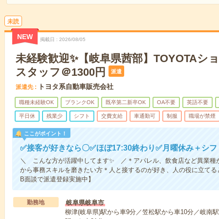
未読
NEW
掲載日
2026/08/05
未経験歓迎✨【岐阜県茜部】TOYOTAシ
スタッフ＠1300円
派遣
トヨタ系自動車販売会社
派遣先
職種未経験OK
ブランクOK
既卒第二新卒OK
OA不要
英語不要
平日休
残業少
シフト
交費支給
車通勤可
制服
職場が禁煙
ここがポイント！
✅接客が好きなら〇✅ほぼ17:30終わり✅月曜休み＋シ
＼ こんな方が活躍中してます✨ ／＊アパレル、飲食店など異業種
から事務スキルを磨きたい方＊人と接するのが好き、人の役に立てる
B面談で派遣登録実施中】
勤務地
岐阜県岐阜市
柳津(岐阜県)駅から車9分／笠松駅から車10分／岐南