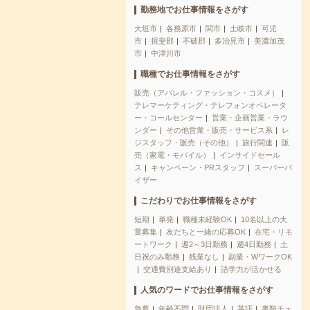
勤務地でお仕事情報をさがす
大垣市
各務原市
関市
土岐市
可児
市
揖斐郡
不破郡
多治見市
美濃加茂
市
中津川市
職種でお仕事情報をさがす
販売（アパレル・ファッション・コスメ）
テレマーケティング・テレフォンオペレータ
ー・コールセンター
営業・企画営業・ラウ
ンダー
その他営業・販売・サービス系
レ
ジスタッフ・販売（その他）
旅行関連
販
売（家電・モバイル）
インサイドセール
ス
キャンペーン・PRスタッフ
スーパーバ
イザー
こだわりでお仕事情報をさがす
短期
単発
職種未経験OK
10名以上の大
量募集
友だちと一緒の応募OK
在宅・リモ
ートワーク
週2～3日勤務
週4日勤務
土
日祝のみ勤務
残業なし
副業・WワークOK
交通費別途支給あり
語学力が活かせる
人気のワードでお仕事情報をさがす
急募
年齢不問
財団法人
英語
書類チェ