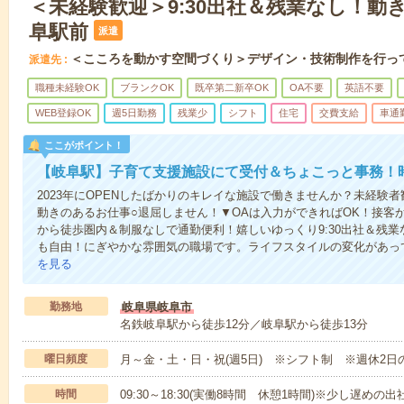
＜未経験歓迎＞9:30出社＆残業なし！動
阜駅前
派遣
＜こころを動かす空間づくり＞デザイン・技術制作を行っ
派遣先
職種未経験OK
ブランクOK
既卒第二新卒OK
OA不要
英語不要
WEB登録OK
週5日勤務
残業少
シフト
住宅
交費支給
車通
ここがポイント！
【岐阜駅】子育て支援施設にて受付＆ちょこっと事務！時
2023年にOPENしたばかりのキレイな施設で働きませんか？未経験
動きのあるお仕事○退屈しません！▼OAは入力ができればOK！接客
から徒歩圏内＆制服なしで通勤便利！嬉しいゆっくり9:30出社＆残業
も自由！にぎやかな雰囲気の職場です。ライフスタイルの変化があっ
を見る
勤務地
岐阜県岐阜市
名鉄岐阜駅から徒歩12分／岐阜駅から徒歩13分
曜日頻度
月～金・土・日・祝(週5日) ※シフト制 ※週休2日
時間
09:30～18:30(実働8時間 休憩1時間)※少し遅め