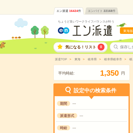
エン派遣
16424
件
エンバイト
22168
件
ちょうど良いワークライフバランスが叶う
東海版
気になる！リスト
0
保存し
派遣TOP
東海
岐阜県
岐阜県岐阜市
岐
,
1
3
5
0
平均時給:
円
設定中の検索条件
期間
---
派遣形式
---
時給
---