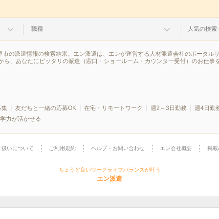
職種
人気の検索
岐阜市の派遣情報の検索結果。エン派遣は、エンが運営する人材派遣会社のポータル
から、あなたにピッタリの派遣（窓口・ショールーム・カウンター受付）のお仕事
募集
友だちと一緒の応募OK
在宅・リモートワーク
週2～3日勤務
週4日勤
学力が活かせる
り扱いについて
ご利用規約
ヘルプ・お問い合わせ
エン会社概要
掲載
ちょうど良いワークライフバランスが叶う
エン派遣