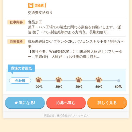
交通費
交通費支給有り
食品加工
仕事内容
菓子・パン工場での製造に関わる業務をお願いします。(派
遣)菓子・パン製造経験のある方尚良。長期勤務可…
職種未経験OK / ブランクOK / パソコンスキル不要 / 英語力不
応募資格
要
【来社不要、WEB登録OK！】〇未経験大歓迎！〇フリータ
ー、主婦(夫) 大歓迎！ ※お仕事の掛け持ち…
職場の雰囲気
年齢層
20代
30代
40代
50代
60代
気になる!
応募へ進む
詳しく見る
派遣会社
株式会社テクノ・サービス