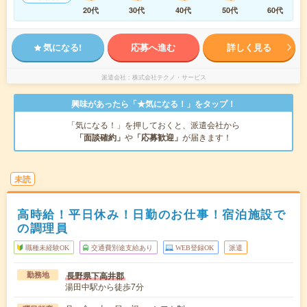
20代
30代
40代
50代
60代
気になる!
応募へ進む
詳しく見る
派遣会社
株式会社テクノ・サービス
興味があったら「★気になる！」をタップ！
「気になる！」を押しておくと、派遣会社から
「面談確約」
や
「応募歓迎」
が届きます！
未読
高時給！平日休み！日勤のお仕事！宿泊施設で
の調理員
職種未経験OK
交通費別途支給あり
WEB登録OK
派遣
長野県下高井郡
勤務地
湯田中駅から徒歩7分