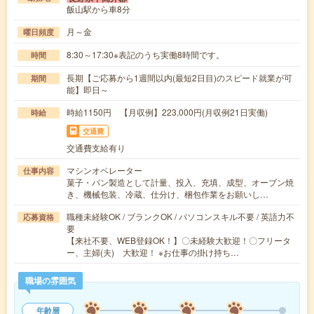
飯山駅から車8分
月～金
曜日頻度
8:30～17:30※表記のうち実働8時間です。
時間
長期【ご応募から1週間以内(最短2日目)のスピード就業が可
期間
能】即日～
時給1150円 【月収例】223,000円(月収例21日実働)
時給
交通費
交通費支給有り
マシンオペレーター
仕事内容
菓子・パン製造として計量、投入、充填、成型、オーブン焼
き、機械包装、冷蔵、仕分け、梱包作業をお願いし…
職種未経験OK / ブランクOK / パソコンスキル不要 / 英語力不
応募資格
要
【来社不要、WEB登録OK！】〇未経験大歓迎！〇フリータ
ー、主婦(夫) 大歓迎！ ※お仕事の掛け持ち…
職場の雰囲気
年齢層