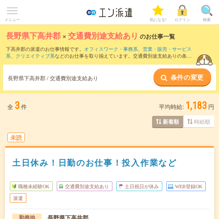
メニュー
気になる!
ログイン
検索
長野県下高井郡
×
交通費別途支給あり
のお仕事一覧
下高井郡の派遣のお仕事情報です。
オフィスワーク・事務系
、
営業・販売・サービス
系
、
クリエイティブ系
などのお仕事を取り揃えています。交通費別途支給ありの条件
の他に、
職種未経験OK
、
残業なし
、
友だちと一緒の応募OK
などのこだわり条件も取
り揃えています。
条件の変更
長野県下高井郡 / 交通費別途支給あり
3
1,183
全
件
平均時給:
円
時給順
新着順
未読
土日休み！日勤のお仕事！投入作業など
職種未経験OK
交通費別途支給あり
土日祝日が休み
WEB登録OK
派遣
長野県下高井郡
勤務地