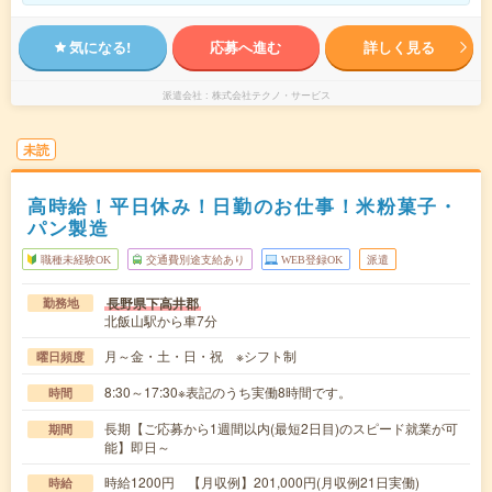
気になる!
応募へ進む
詳しく見る
派遣会社
株式会社テクノ・サービス
未読
高時給！平日休み！日勤のお仕事！米粉菓子・
パン製造
職種未経験OK
交通費別途支給あり
WEB登録OK
派遣
長野県下高井郡
勤務地
北飯山駅から車7分
月～金・土・日・祝 ※シフト制
曜日頻度
8:30～17:30※表記のうち実働8時間です。
時間
長期【ご応募から1週間以内(最短2日目)のスピード就業が可
期間
能】即日～
時給1200円 【月収例】201,000円(月収例21日実働)
時給