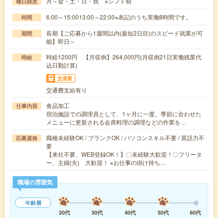
月～金・土・日・祝 ※シフト制
曜日頻度
6:00～15:0013:00～22:00※表記のうち実働8時間です。
時間
長期【ご応募から1週間以内(最短2日目)のスピード就業が可
期間
能】即日～
時給1200円 【月収例】264,000円(月収例21日実働残業代
時給
込日勤計算)
交通費
交通費支給有り
食品加工
仕事内容
宿泊施設での調理員として、1ヶ月に一度、季節に合わせた
メニューに更新される会席料理の調理などの作業を…
職種未経験OK / ブランクOK / パソコンスキル不要 / 英語力不
応募資格
要
【来社不要、WEB登録OK！】〇未経験大歓迎！〇フリータ
ー、主婦(夫) 大歓迎！ ※お仕事の掛け持ち…
職場の雰囲気
年齢層
20代
30代
40代
50代
60代