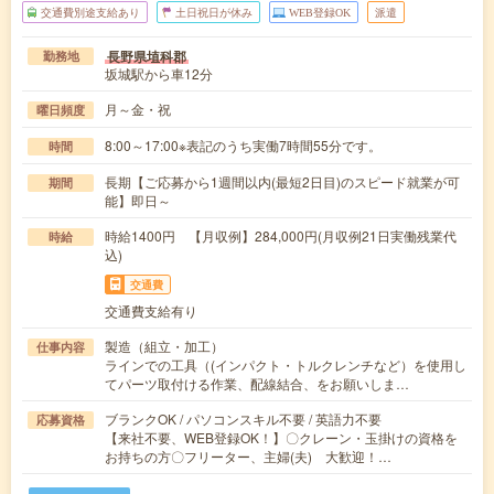
交通費別途支給あり
土日祝日が休み
WEB登録OK
派遣
長野県埴科郡
勤務地
坂城駅から車12分
月～金・祝
曜日頻度
8:00～17:00※表記のうち実働7時間55分です。
時間
長期【ご応募から1週間以内(最短2日目)のスピード就業が可
期間
能】即日～
時給1400円 【月収例】284,000円(月収例21日実働残業代
時給
込)
交通費
交通費支給有り
製造（組立・加工）
仕事内容
ラインでの工具（(インパクト・トルクレンチなど）を使用し
てパーツ取付ける作業、配線結合、をお願いしま…
ブランクOK / パソコンスキル不要 / 英語力不要
応募資格
【来社不要、WEB登録OK！】〇クレーン・玉掛けの資格を
お持ちの方〇フリーター、主婦(夫) 大歓迎！…