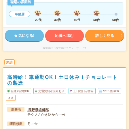
職場の雰囲気
年齢層
20代
30代
40代
50代
60代
気になる!
応募へ進む
詳しく見る
派遣会社
株式会社テクノ・サービス
未読
高時給！車通勤OK！土日休み！チョコレート
の製造
職種未経験OK
交通費別途支給あり
土日祝日が休み
WEB登録OK
派遣
長野県埴科郡
勤務地
テクノさかき駅から---分
月～金
曜日頻度