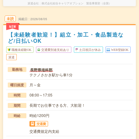
派遣会社
株式会社綜合キャリアオプション 製造事業部（全国）
未読
掲載日
2026/08/05
NEW
【未経験者歓迎！】組立・加工・食品製造な
ど/日払いOK
職種未経験OK
交通費別途支給あり
土日祝日が休み
WEB登録OK
派遣
長野県埴科郡
勤務地
テクノさかき駅から車1分
月～金
曜日頻度
08:00～17:05
時間
長期でお仕事できる方、大歓迎！
期間
時給1200円
時給
交通費
交通費規定内支給