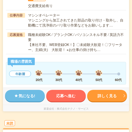
交通費支給有り
マシンオペレーター
仕事内容
マシニングから加工されてきた部品の取り付け・取外し、自
動機にて洗浄前のバリ取り作業などをお願いします…
職種未経験OK / ブランクOK / パソコンスキル不要 / 英語力不
応募資格
要
【来社不要、WEB登録OK！】〇未経験大歓迎！〇フリータ
ー、主婦(夫) 大歓迎！ ※お仕事の掛け持ち…
職場の雰囲気
年齢層
20代
30代
40代
50代
60代
気になる!
応募へ進む
詳しく見る
派遣会社
株式会社テクノ・サービス
未読