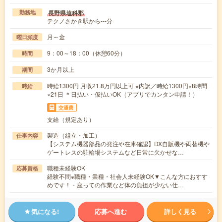
長野県埴科郡
勤務地
テクノさかき駅から---分
月～金
曜日頻度
9：00～18：00（休憩60分）
時間
3か月以上
期間
時給1300円 月収21.8万円以上可 ※内訳／時給1300円×8時間
時給
×21日 ＊日払い・仮払いOK（アプリでカンタン申請！）
交通費
支給（規定あり）
製造（組立・加工）
仕事内容
【システム機器部品の発注や在庫確認】DX自販機や両替機や
ゲートレスの駐輪場システムなど日常に欠かせな…
職種未経験OK
応募資格
経験不問※職種・業種・社会人未経験OK▼こんな方におすす
めです！・座っての作業など体の負担が少ない仕…
気になる!
応募へ進む
詳しく見る