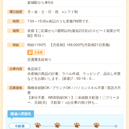
坂城駅から車5分
月～金・土・日・祝 ※シフト制
曜日頻度
7:00～15:00※表記のうち実働7時間です。
時間
長期【ご応募から1週間以内(最短2日目)のスピード就業が可
期間
能】即日～
時給1150円 【月収例】169,000円(月収例21日実働)
時給
交通費
交通費支給有り
食品加工
仕事内容
水産物の商品の計量、ラベル作成、ラッピング、品出し作業
などをお願いします。(派遣)7：00-16：0…
職種未経験OK / ブランクOK / パソコンスキル不要 / 英語力不
応募資格
要
【来社不要、WEB登録OK！】〇未経験大歓迎！〇フリータ
ー、主婦(夫) 大歓迎！ ※お仕事の掛け持ち…
職場の雰囲気
年齢層