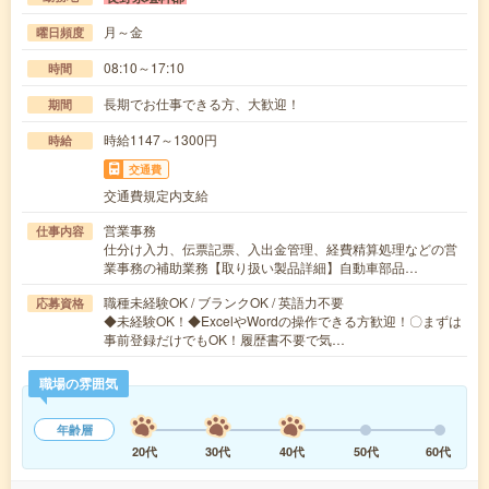
月～金
曜日頻度
08:10～17:10
時間
長期でお仕事できる方、大歓迎！
期間
時給1147～1300円
時給
交通費
交通費規定内支給
営業事務
仕事内容
仕分け入力、伝票記票、入出金管理、経費精算処理などの営
業事務の補助業務【取り扱い製品詳細】自動車部品…
職種未経験OK / ブランクOK / 英語力不要
応募資格
◆未経験OK！◆ExcelやWordの操作できる方歓迎！〇まずは
事前登録だけでもOK！履歴書不要で気…
職場の雰囲気
年齢層
20代
30代
40代
50代
60代