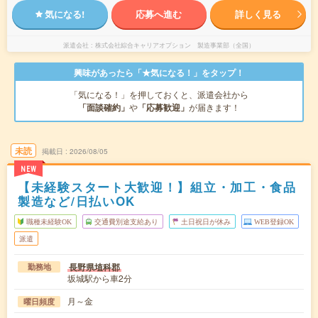
気になる!
応募へ進む
詳しく見る
派遣会社
株式会社綜合キャリアオプション 製造事業部（全国）
興味があったら「★気になる！」をタップ！
「気になる！」を押しておくと、派遣会社から
「面談確約」
や
「応募歓迎」
が届きます！
未読
掲載日
2026/08/05
NEW
【未経験スタート大歓迎！】組立・加工・食品
製造など/日払いOK
職種未経験OK
交通費別途支給あり
土日祝日が休み
WEB登録OK
派遣
長野県埴科郡
勤務地
坂城駅から車2分
月～金
曜日頻度