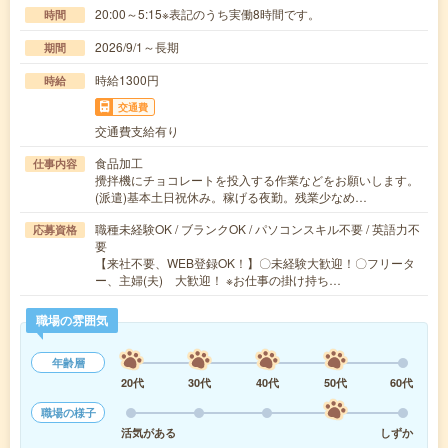
20:00～5:15※表記のうち実働8時間です。
時間
2026/9/1～長期
期間
時給1300円
時給
交通費
交通費支給有り
食品加工
仕事内容
攪拌機にチョコレートを投入する作業などをお願いします。
(派遣)基本土日祝休み。稼げる夜勤。残業少なめ…
職種未経験OK / ブランクOK / パソコンスキル不要 / 英語力不
応募資格
要
【来社不要、WEB登録OK！】〇未経験大歓迎！〇フリータ
ー、主婦(夫) 大歓迎！ ※お仕事の掛け持ち…
職場の雰囲気
年齢層
20代
30代
40代
50代
60代
職場の様子
活気がある
しずか