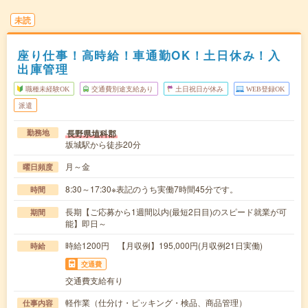
未読
座り仕事！高時給！車通勤OK！土日休み！入
出庫管理
職種未経験OK
交通費別途支給あり
土日祝日が休み
WEB登録OK
派遣
長野県埴科郡
勤務地
坂城駅から徒歩20分
月～金
曜日頻度
8:30～17:30※表記のうち実働7時間45分です。
時間
長期【ご応募から1週間以内(最短2日目)のスピード就業が可
期間
能】即日～
時給1200円 【月収例】195,000円(月収例21日実働)
時給
交通費
交通費支給有り
軽作業（仕分け・ピッキング・検品、商品管理）
仕事内容