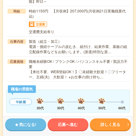
能】即日～
時給1150円 【月収例】207,000円(月収例21日実働残業代
時給
込)
交通費
交通費支給有り
製造（組立・加工）
仕事内容
電源・接続ケーブルの皮むき、組付け、結束作業、基板の組
立配線作業などをお願いします。(派遣)特別な資…
職種未経験OK / ブランクOK / パソコンスキル不要 / 英語力不
応募資格
要
【来社不要、WEB登録OK！】〇未経験大歓迎！〇フリータ
ー、主婦(夫) 大歓迎！ ※お仕事の掛け持ち…
職場の雰囲気
年齢層
20代
30代
40代
50代
60代
気になる!
応募へ進む
詳しく見る