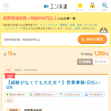
メニュー
気になる!
ログイン
検索
長野県埴科郡
×
時給800円以上
のお仕事一覧
埴科郡の派遣のお仕事情報です。
オフィスワーク・事務系
、
営業・販売・サービス系
、
クリエイティブ系
などのお仕事を取り揃えています。さらに、
短期
・
単発
などの期
間や、
職種未経験OK
などのこだわり条件で絞り込んでいただけます。
条件の変更
時給
1100円以上
・
1800円以上
の求人はこちら
長野県埴科郡 / 時給800円以上
当サイトでは法令を遵守し、最低賃金以上の求人のみを掲載しています。
15
1,250
全
件
平均時給:
円
時給順
新着順
未読
掲載日
2026/08/05
NEW
【経験がなくても大丈夫＊】営業事務/日払い
OK
職種未経験OK
交通費別途支給あり
土日祝日が休み
WEB登録OK
派遣
長野県埴科郡
勤務地