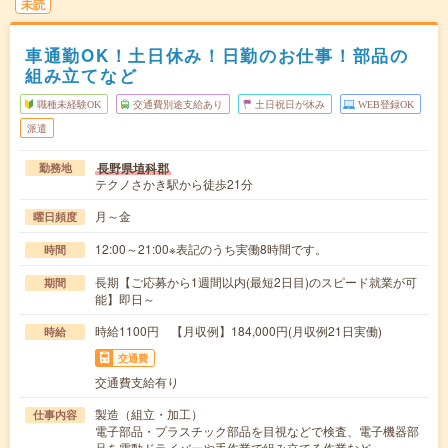
未読
車通勤OK！土日休み！日勤のお仕事！部品の
組み立てなど
職種未経験OK
交通費別途支給あり
土日祝日が休み
WEB登録OK
派遣
長野県埴科郡
勤務地
テクノさかき駅から徒歩21分
月～金
曜日頻度
12:00～21:00※表記のうち実働8時間です。
時間
長期【ご応募から1週間以内(最短2日目)のスピード就業が可
期間
能】即日～
時給1100円 【月収例】184,000円(月収例21日実働)
時給
交通費
交通費支給有り
製造（組立・加工）
仕事内容
電子部品・プラスチック部品を目視などで検査、電子機器部
品を電動ドライバーや手作業で組み立てる作業など…