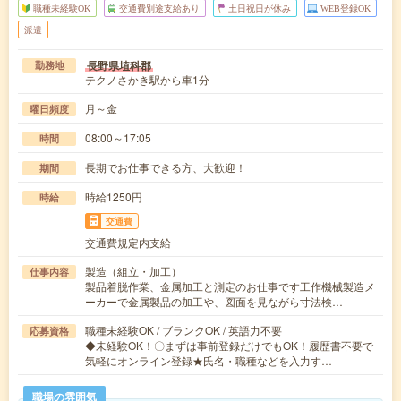
職種未経験OK
交通費別途支給あり
土日祝日が休み
WEB登録OK
派遣
長野県埴科郡
勤務地
テクノさかき駅から車1分
月～金
曜日頻度
08:00～17:05
時間
長期でお仕事できる方、大歓迎！
期間
時給1250円
時給
交通費
交通費規定内支給
製造（組立・加工）
仕事内容
製品着脱作業、金属加工と測定のお仕事です工作機械製造メ
ーカーで金属製品の加工や、図面を見ながら寸法検…
職種未経験OK / ブランクOK / 英語力不要
応募資格
◆未経験OK！〇まずは事前登録だけでもOK！履歴書不要で
気軽にオンライン登録★氏名・職種などを入力す…
職場の雰囲気