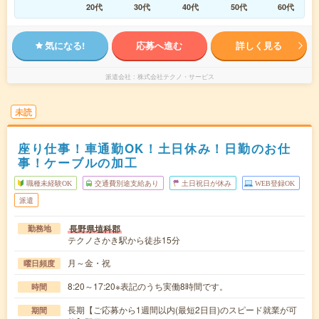
20代
30代
40代
50代
60代
気になる!
応募へ進む
詳しく見る
派遣会社
株式会社テクノ・サービス
未読
座り仕事！車通勤OK！土日休み！日勤のお仕
事！ケーブルの加工
職種未経験OK
交通費別途支給あり
土日祝日が休み
WEB登録OK
派遣
長野県埴科郡
勤務地
テクノさかき駅から徒歩15分
月～金・祝
曜日頻度
8:20～17:20※表記のうち実働8時間です。
時間
長期【ご応募から1週間以内(最短2日目)のスピード就業が可
期間