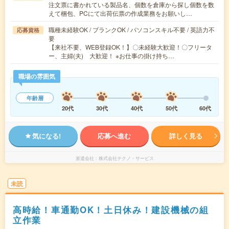
注文票に書かれている製品名、個数を倉庫から探し個数を数
えて梱包、PCにて出荷伝票の作成業務をお願いし…
職種未経験OK / ブランクOK / パソコンスキル不要 / 英語力不
応募資格
要
【来社不要、WEB登録OK！】〇未経験大歓迎！〇フリータ
ー、主婦(夫) 大歓迎！ ※お仕事の掛け持ち…
職場の雰囲気
年齢層
20代
30代
40代
50代
60代
気になる!
応募へ進む
詳しく見る
派遣会社
株式会社テクノ・サービス
未読
高時給！車通勤OK！土日休み！建設機械の組
立作業