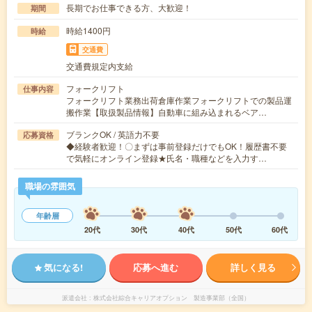
長期でお仕事できる方、大歓迎！
期間
時給1400円
時給
交通費
交通費規定内支給
フォークリフト
仕事内容
フォークリフト業務出荷倉庫作業フォークリフトでの製品運
搬作業【取扱製品情報】自動車に組み込まれるベア…
ブランクOK / 英語力不要
応募資格
◆経験者歓迎！〇まずは事前登録だけでもOK！履歴書不要
で気軽にオンライン登録★氏名・職種などを入力す…
職場の雰囲気
年齢層
20代
30代
40代
50代
60代
気になる!
応募へ進む
詳しく見る
派遣会社
株式会社綜合キャリアオプション 製造事業部（全国）