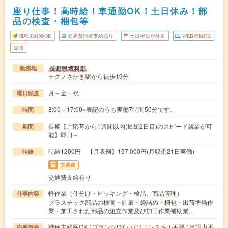
座り仕事！高時給！車通勤OK！土日休み！部
品の検査・梱包等
職種未経験OK
交通費別途支給あり
土日祝日が休み
WEB登録OK
派遣
長野県埴科郡
勤務地
テクノさかき駅から徒歩19分
月～金・祝
曜日頻度
8:00～17:00※表記のうち実働7時間50分です。
時間
長期【ご応募から1週間以内(最短2日目)のスピード就業が可
期間
能】即日～
時給1200円 【月収例】197,000円(月収例21日実働)
時給
交通費
交通費支給有り
軽作業（仕分け・ピッキング・検品、商品管理）
仕事内容
プラスチック部品の検査・計量・袋詰め・梱包・出荷準備作
業・加工された部品の組立作業及び加工作業補助業…
職種未経験OK / ブランクOK / パソコンスキル不要 / 英語力不
応募資格