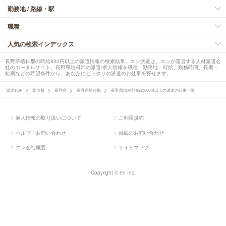
勤務地 / 路線・駅
職種
人気の検索インデックス
長野県埴科郡の時給800円以上の派遣情報の検索結果。エン派遣は、エンが運営する人材派遣会
社のポータルサイト。長野県埴科郡の派遣/求人情報を職種、勤務地、時給、勤務時間、長期・
短期などの希望条件から、あなたにピッタリの派遣のお仕事を探せます。
派遣TOP
北信越
長野県
長野県埴科郡
長野県埴科郡 時給800円以上の派遣の仕事一覧
個人情報の取り扱いについて
ご利用規約
ヘルプ・お問い合わせ
掲載のお問い合わせ
エン会社概要
サイトマップ
Copyright © en Inc.