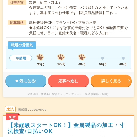
製造（組立・加工）
仕事内容
金属製品の加工、仕上げ作業、バリ取りなどをしていただき
ます、基本座りのお仕事です【取扱製品情報】工作…
職種未経験OK / ブランクOK / 英語力不要
応募資格
◆未経験OK！〇まずは事前登録だけでもOK！履歴書不要で
気軽にオンライン登録★氏名・職種などを入力す…
職場の雰囲気
年齢層
20代
30代
40代
50代
60代
気になる!
応募へ進む
詳しく見る
派遣会社
株式会社綜合キャリアオプション 製造事業部（全国）
未読
掲載日
2026/08/05
NEW
【未経験スタートOK！】金属製品の加工・寸
法検査/日払いOK