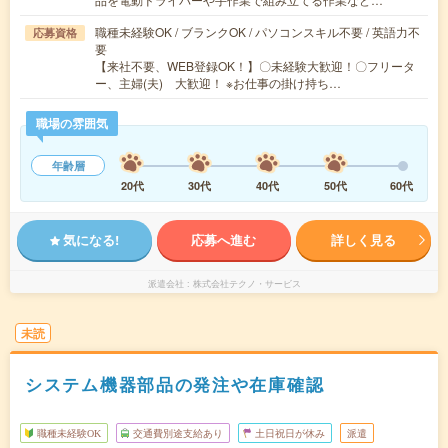
職種未経験OK / ブランクOK / パソコンスキル不要 / 英語力不
応募資格
要
【来社不要、WEB登録OK！】〇未経験大歓迎！〇フリータ
ー、主婦(夫) 大歓迎！ ※お仕事の掛け持ち…
職場の雰囲気
年齢層
20代
30代
40代
50代
60代
気になる!
応募へ進む
詳しく見る
派遣会社
株式会社テクノ・サービス
未読
システム機器部品の発注や在庫確認
職種未経験OK
交通費別途支給あり
土日祝日が休み
派遣