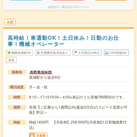
派遣会社
株式会社日本ケイテム
未読
高時給！車通勤OK！土日休み！日勤のお仕
事！機械オペレーター
職種未経験OK
交通費別途支給あり
土日祝日が休み
WEB登録OK
派遣
長野県埴科郡
勤務地
坂城駅から徒歩9分
月～金・祝
曜日頻度
8:10～17:1019:00～4:00※表記のうち実働7時間55分です。
時間
長期【ご応募から1週間以内(最短2日目)のスピード就業が可
期間
能】即日～
時給1400円 【月収例】259,000円(月収例21日実働残業代
時給
込)
交通費