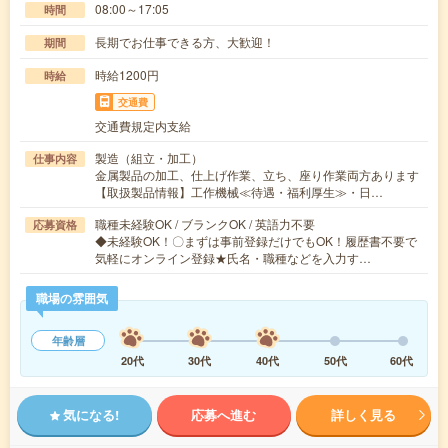
08:00～17:05
時間
長期でお仕事できる方、大歓迎！
期間
時給1200円
時給
交通費
交通費規定内支給
製造（組立・加工）
仕事内容
金属製品の加工、仕上げ作業、立ち、座り作業両方あります
【取扱製品情報】工作機械≪待遇・福利厚生≫・日…
職種未経験OK / ブランクOK / 英語力不要
応募資格
◆未経験OK！〇まずは事前登録だけでもOK！履歴書不要で
気軽にオンライン登録★氏名・職種などを入力す…
職場の雰囲気
年齢層
20代
30代
40代
50代
60代
気になる!
応募へ進む
詳しく見る