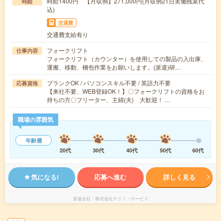
時給1400円 【月収例】271,000円(月収例21日実働残業代
時給
込)
交通費
交通費支給有り
フォークリフト
仕事内容
フォークリフト（カウンター）を使用しての製品の入出庫、
運搬、移動、梱包作業をお願いします。(派遣)研…
ブランクOK / パソコンスキル不要 / 英語力不要
応募資格
【来社不要、WEB登録OK！】〇フォークリフトの資格をお
持ちの方〇フリーター、主婦(夫) 大歓迎！ …
職場の雰囲気
年齢層
20代
30代
40代
50代
60代
気になる!
応募へ進む
詳しく見る
派遣会社
株式会社テクノ・サービス