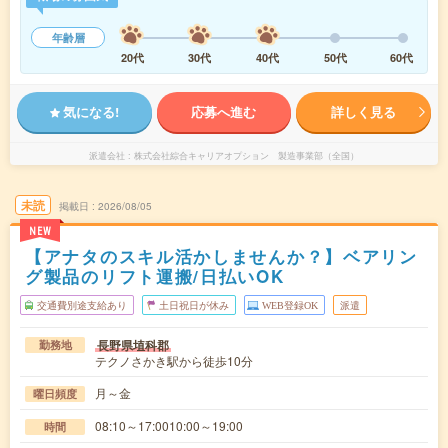
年齢層
20代
30代
40代
50代
60代
気になる!
応募へ進む
詳しく見る
派遣会社
株式会社綜合キャリアオプション 製造事業部（全国）
未読
掲載日
2026/08/05
NEW
【アナタのスキル活かしませんか？】ベアリン
グ製品のリフト運搬/日払いOK
交通費別途支給あり
土日祝日が休み
WEB登録OK
派遣
長野県埴科郡
勤務地
テクノさかき駅から徒歩10分
月～金
曜日頻度
08:10～17:0010:00～19:00
時間