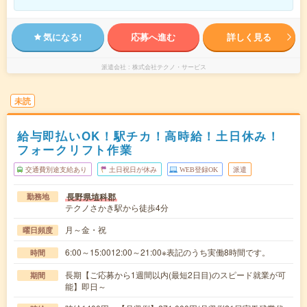
気になる!
応募へ進む
詳しく見る
派遣会社
株式会社テクノ・サービス
未読
給与即払いOK！駅チカ！高時給！土日休み！
フォークリフト作業
交通費別途支給あり
土日祝日が休み
WEB登録OK
派遣
長野県埴科郡
勤務地
テクノさかき駅から徒歩4分
月～金・祝
曜日頻度
6:00～15:0012:00～21:00※表記のうち実働8時間です。
時間
長期【ご応募から1週間以内(最短2日目)のスピード就業が可
期間
能】即日～