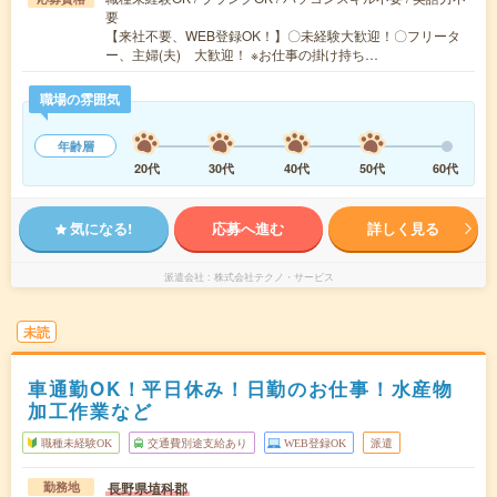
要
【来社不要、WEB登録OK！】〇未経験大歓迎！〇フリータ
ー、主婦(夫) 大歓迎！ ※お仕事の掛け持ち…
職場の雰囲気
年齢層
20代
30代
40代
50代
60代
気になる!
応募へ進む
詳しく見る
派遣会社
株式会社テクノ・サービス
未読
車通勤OK！平日休み！日勤のお仕事！水産物
加工作業など
職種未経験OK
交通費別途支給あり
WEB登録OK
派遣
長野県埴科郡
勤務地