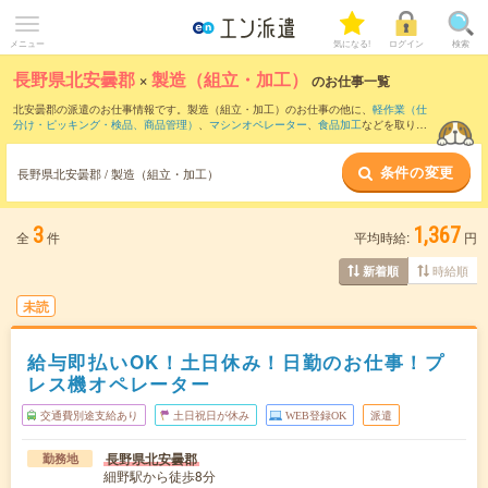
メニュー
気になる!
ログイン
検索
長野県北安曇郡
×
製造（組立・加工）
のお仕事一覧
北安曇郡の派遣のお仕事情報です。製造（組立・加工）のお仕事の他に、
軽作業（仕
分け・ピッキング・検品、商品管理）
、
マシンオペレーター
、
食品加工
などを取り揃
えています。さらに、
短期
・
単発
などの期間や、
職種未経験OK
などのこだわり条件で
絞り込んでいただけます。職種辞典：
製造（組立・加工）のお仕事とは？とは？
条件の変更
長野県北安曇郡 / 製造（組立・加工）
3
1,367
全
件
平均時給:
円
時給順
新着順
未読
給与即払いOK！土日休み！日勤のお仕事！プ
レス機オペレーター
交通費別途支給あり
土日祝日が休み
WEB登録OK
派遣
長野県北安曇郡
勤務地
細野駅から徒歩8分