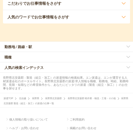
こだわり
でお仕事情報をさがす
人気のワード
でお仕事情報をさがす
勤務地 / 路線・駅
職種
人気の検索インデックス
長野県北安曇郡 - 製造（組立・加工）の派遣情報の検索結果。エン派遣は、エンが運営する人
材派遣会社のポータルサイト。長野県北安曇郡の派遣/求人情報を職種、勤務地、時給、勤務時
間、長期・短期などの希望条件から、あなたにピッタリの派遣（製造（組立・加工））のお仕
事を探せます。
派遣TOP
北信越
長野県
長野県北安曇郡
長野県北安曇郡 軽作業・物流・工場・その他
長野県
北安曇郡 製造（組立・加工）の派遣の仕事一覧
個人情報の取り扱いについて
ご利用規約
ヘルプ・お問い合わせ
掲載のお問い合わせ