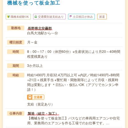
機械を使って板金加工
職種未経験OK
交通費別途支給あり
土日祝日が休み
派遣
長野県北安曇郡
勤務地
白馬大池駅から---分
月～金
曜日頻度
8：00～17：00（休憩60分）※生産状況により月20～40時間
時間
程度残業あり
3か月以上
期間
時給1490円 月収32.4万円以上可 ※内訳／時給1490円×8時間
時給
×21日＋残業手当 ※繁忙期・閑散期等によって月収・残業時
間は変動します ＊日払い・仮払いOK（アプリでカンタン申
請！）
交通費
支給（規定あり）
製造（組立・加工）
仕事内容
【機械を使って板金加工】バスなどの車両用エアコンや住宅
用、業務用のエアコンを作る工場でのお仕事です。…