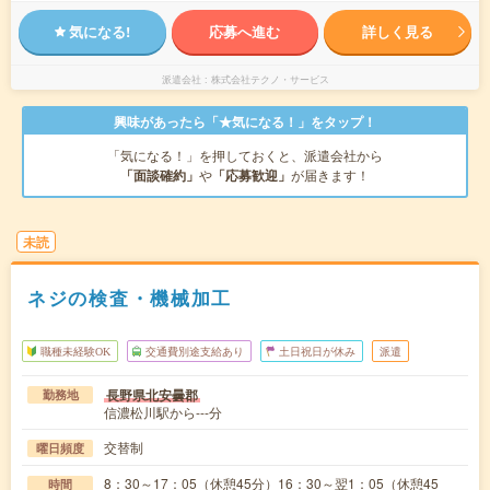
気になる!
応募へ進む
詳しく見る
派遣会社
株式会社テクノ・サービス
興味があったら「★気になる！」をタップ！
「気になる！」を押しておくと、派遣会社から
「面談確約」
や
「応募歓迎」
が届きます！
未読
ネジの検査・機械加工
職種未経験OK
交通費別途支給あり
土日祝日が休み
派遣
長野県北安曇郡
勤務地
信濃松川駅から---分
交替制
曜日頻度
8：30～17：05（休憩45分）16：30～翌1：05（休憩45
時間