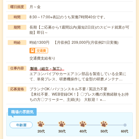
月～金
曜日頻度
8:30～17:00※表記のうち実働7時間40分です。
時間
長期【ご応募から1週間以内(最短2日目)のスピード就業が可
期間
能】即日～
時給1300円 【月収例】209,000円(月収例21日実働)
時給
交通費
交通費支給有り
製造（組立・加工）
仕事内容
エアコンパイプやカーエアコン部品を製造している企業に
て、単発プレス、研磨機操作して金型の研磨メンテナ…
ブランクOK / パソコンスキル不要 / 英語力不要
応募資格
【来社不要、WEB登録OK！】〇プレス機の実務経験をお持
ちの方〇フリーター、主婦(夫) 大歓迎！ ※…
職場の雰囲気
年齢層
20代
30代
40代
50代
60代