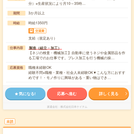
分）※生産状況により月10～35時…
3か月以上
期間
時給1350円
時給
交通費
支給（規定あり）
製造（組立・加工）
仕事内容
【ネジの検査・機械加工】自動車に使うネジや金属部品を作
る工場でのお仕事です。プレス加工を行う機械の操…
職種未経験OK
応募資格
経験不問※職種・業種・社会人未経験OK▼こんな方におすす
めです！・モノ作りに興味がある・重い物はでき…
気になる!
応募へ進む
詳しく見る
派遣会社
株式会社日本ケイテム
未読