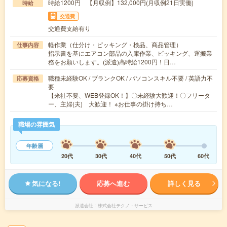
時給1200円 【月収例】132,000円(月収例21日実働)
時給
交通費
交通費支給有り
軽作業（仕分け・ピッキング・検品、商品管理）
仕事内容
指示書を基にエアコン部品の入庫作業、ピッキング、運搬業
務をお願いします。(派遣)高時給1200円！日…
職種未経験OK / ブランクOK / パソコンスキル不要 / 英語力不
応募資格
要
【来社不要、WEB登録OK！】〇未経験大歓迎！〇フリータ
ー、主婦(夫) 大歓迎！ ※お仕事の掛け持ち…
職場の雰囲気
年齢層
20代
30代
40代
50代
60代
気になる!
応募へ進む
詳しく見る
派遣会社
株式会社テクノ・サービス