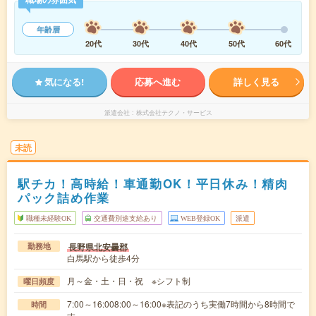
年齢層
20代
30代
40代
50代
60代
気になる!
応募へ進む
詳しく見る
派遣会社
株式会社テクノ・サービス
未読
駅チカ！高時給！車通勤OK！平日休み！精肉
パック詰め作業
職種未経験OK
交通費別途支給あり
WEB登録OK
派遣
長野県北安曇郡
勤務地
白馬駅から徒歩4分
月～金・土・日・祝 ※シフト制
曜日頻度
7:00～16:008:00～16:00※表記のうち実働7時間から8時間で
時間
す。