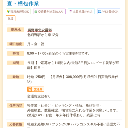
査・梱包作業
職種未経験OK
交通費別途支給あり
土日祝日が休み
WEB登録OK
派遣
長野県北安曇郡
勤務地
北細野駅から車12分
月～金・祝
曜日頻度
8:00～17:00※表記のうち実働8時間です。
時間
長期【ご応募から1週間以内(最短2日目)のスピード就業が可
期間
能】即日～
時給1250円 【月収例】308,000円(月収例21日実働残業代
時給
込)
交通費
交通費支給有り
軽作業（仕分け・ピッキング・検品、商品管理）
仕事内容
外観検査、数量確認、梱包箱に入れる作業をお願いします。
(派遣)GW・お盆・年末年始休暇あり。残業は時…
職種未経験OK / ブランクOK / パソコンスキル不要 / 英語力不
応募資格