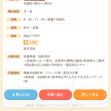
信濃松川駅から車5分
月～金
曜日頻度
8：30～17：00（実働7.5時間）
時間
即日～長期
期間
時給1170円
時給
交通費
規定支給
医療事務・病院受付
仕事内容
―具体的には―○受付・診察券や書類の確認○患者様のご案内
○問診票の記入依頼○予約受付・電話対応○デー…
職種未経験OK / ブランクOK / 英語力不要
応募資格
○無資格・未経験OK○基本的なPC入力ができる方○ブランク
OK
気になる!
応募へ進む
詳しく見る
派遣会社
株式会社ルフト・メディカルケア 松本オフィス