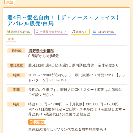
未読
週4日～髪色自由！【ザ・ノース・フェイス】
アパレル販売/白馬
職種未経験OK
交通費別途支給あり
残業なし
WEB登録OK
派遣
長野県北安曇郡
勤務地
白馬駅から徒歩5分
週5日勤務,週4日勤務,週3日以内勤務,育休・産休制度あり
曜日頻度
10:30～19:30時間内でシフト制（実働8h＋休憩1.5h）【シフ
時間
トパターン】9:30～19:0…
長期のお仕事です。即日入店OK！スタート時期はお気軽に
期間
ご相談ください。
時給1550円～1700円 ※【月収例】285,600円＝1700円
時給
×8h×21日勤務を想定 ●ご経験・スキルにより考慮致します ●
昇給あり ●残業代は1分単位で全額支給
交通費
車通勤の場合はガソリン代支給＆無料駐車場あり