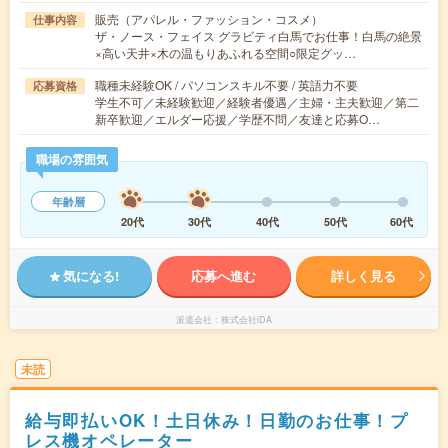
販売（アパレル・ファッション・コスメ）
仕事内容
ザ・ノース・フェイス グラビティ白馬でお仕事！白馬の絶景
×高い天井×木の温もりあふれる空間○限定グッ…
職種未経験OK / パソコンスキル不要 / 英語力不要
応募資格
学生不可／未経験歓迎／経験者優遇／主婦・主夫歓迎／第二
新卒歓迎／エルダー応援／学歴不問／友達と応募O…
職場の雰囲気
年齢層
20代
30代
40代
50代
60代
気になる!
応募へ進む
詳しく見る
派遣会社
株式会社iDA
未読
給与即払いOK！土日休み！日勤のお仕事！プ
レス機オペレーター