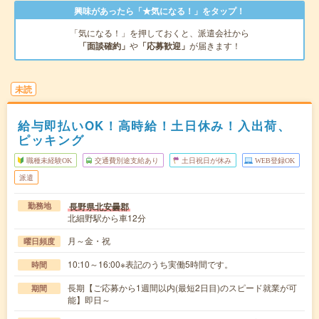
興味があったら「★気になる！」をタップ！
「気になる！」を押しておくと、派遣会社から
「面談確約」
や
「応募歓迎」
が届きます！
未読
給与即払いOK！高時給！土日休み！入出荷、
ピッキング
職種未経験OK
交通費別途支給あり
土日祝日が休み
WEB登録OK
派遣
長野県北安曇郡
勤務地
北細野駅から車12分
月～金・祝
曜日頻度
10:10～16:00※表記のうち実働5時間です。
時間
長期【ご応募から1週間以内(最短2日目)のスピード就業が可
期間
能】即日～