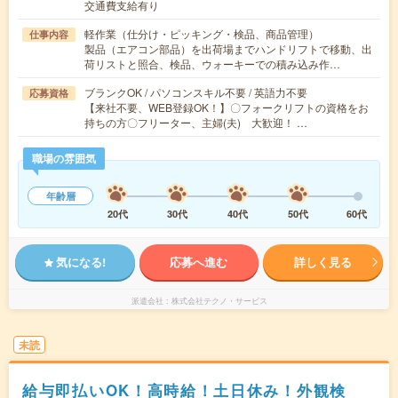
交通費支給有り
軽作業（仕分け・ピッキング・検品、商品管理）
仕事内容
製品（エアコン部品）を出荷場までハンドリフトで移動、出
荷リストと照合、検品、ウォーキーでの積み込み作…
ブランクOK / パソコンスキル不要 / 英語力不要
応募資格
【来社不要、WEB登録OK！】〇フォークリフトの資格をお
持ちの方〇フリーター、主婦(夫) 大歓迎！ …
職場の雰囲気
年齢層
20代
30代
40代
50代
60代
気になる!
応募へ進む
詳しく見る
派遣会社
株式会社テクノ・サービス
未読
給与即払いOK！高時給！土日休み！外観検