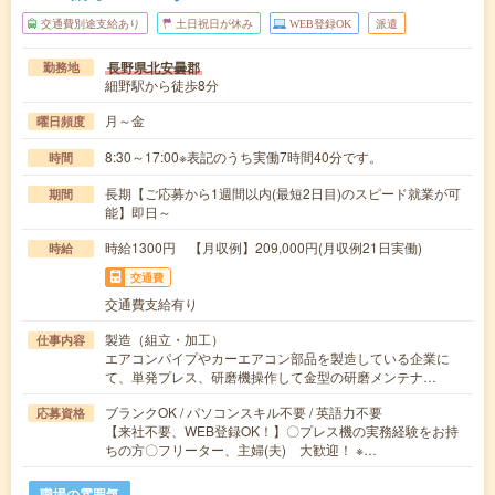
交通費別途支給あり
土日祝日が休み
WEB登録OK
派遣
長野県北安曇郡
勤務地
細野駅から徒歩8分
月～金
曜日頻度
8:30～17:00※表記のうち実働7時間40分です。
時間
長期【ご応募から1週間以内(最短2日目)のスピード就業が可
期間
能】即日～
時給1300円 【月収例】209,000円(月収例21日実働)
時給
交通費
交通費支給有り
製造（組立・加工）
仕事内容
エアコンパイプやカーエアコン部品を製造している企業に
て、単発プレス、研磨機操作して金型の研磨メンテナ…
ブランクOK / パソコンスキル不要 / 英語力不要
応募資格
【来社不要、WEB登録OK！】〇プレス機の実務経験をお持
ちの方〇フリーター、主婦(夫) 大歓迎！ ※…
職場の雰囲気