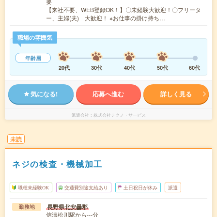
要
【来社不要、WEB登録OK！】〇未経験大歓迎！〇フリータ
ー、主婦(夫) 大歓迎！ ※お仕事の掛け持ち…
職場の雰囲気
年齢層
20代
30代
40代
50代
60代
気になる!
応募へ進む
詳しく見る
派遣会社
株式会社テクノ・サービス
未読
ネジの検査・機械加工
職種未経験OK
交通費別途支給あり
土日祝日が休み
派遣
長野県北安曇郡
勤務地
信濃松川駅から---分