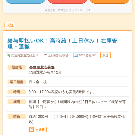
派遣会社
株式会社テクノ・サービス
未読
給与即払いOK！高時給！土日休み！在庫管
理・運搬
交通費別途支給あり
土日祝日が休み
WEB登録OK
派遣
長野県北安曇郡
勤務地
北細野駅から車12分
月～金・祝
曜日頻度
8:00～17:00※表記のうち実働8時間です。
時間
長期【ご応募から1週間以内(最短2日目)のスピード就業が可
期間
能】即日～
時給1200円 【月収例】264,000円(月収例21日実働残業代
時給
込)
交通費