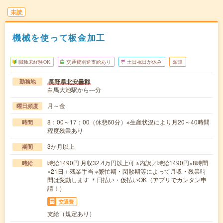
未読
機械を使って板金加工
職種未経験OK
交通費別途支給あり
土日祝日が休み
派遣
長野県北安曇郡
勤務地
白馬大池駅から---分
月～金
曜日頻度
8：00～17：00（休憩60分）※生産状況により月20～40時間
時間
程度残業あり
3か月以上
期間
時給1490円 月収32.4万円以上可 ※内訳／時給1490円×8時間
時給
×21日＋残業手当 ※繁忙期・閑散期等によって月収・残業時
間は変動します ＊日払い・仮払いOK（アプリでカンタン申
請！）
交通費
支給（規定あり）