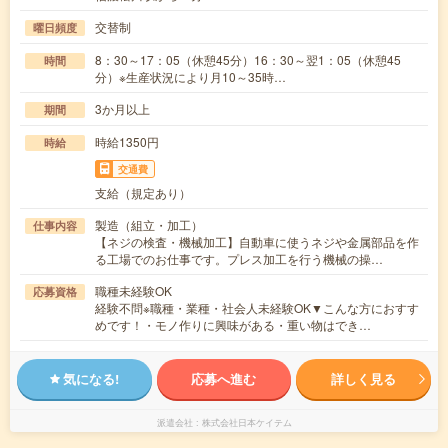
交替制
曜日頻度
8：30～17：05（休憩45分）16：30～翌1：05（休憩45
時間
分）※生産状況により月10～35時…
3か月以上
期間
時給1350円
時給
交通費
支給（規定あり）
製造（組立・加工）
仕事内容
【ネジの検査・機械加工】自動車に使うネジや金属部品を作
る工場でのお仕事です。プレス加工を行う機械の操…
職種未経験OK
応募資格
経験不問※職種・業種・社会人未経験OK▼こんな方におすす
めです！・モノ作りに興味がある・重い物はでき…
気になる!
応募へ進む
詳しく見る
派遣会社
株式会社日本ケイテム