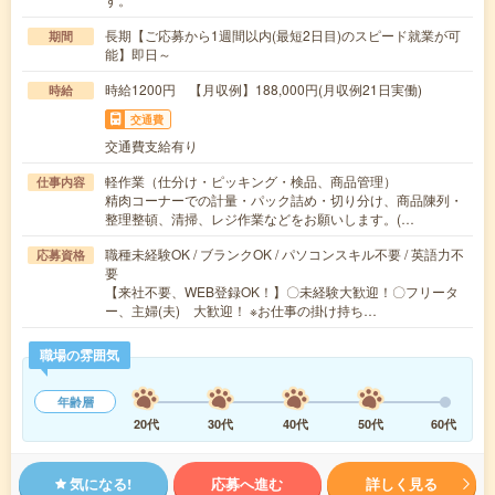
長期【ご応募から1週間以内(最短2日目)のスピード就業が可
期間
能】即日～
時給1200円 【月収例】188,000円(月収例21日実働)
時給
交通費
交通費支給有り
軽作業（仕分け・ピッキング・検品、商品管理）
仕事内容
精肉コーナーでの計量・パック詰め・切り分け、商品陳列・
整理整頓、清掃、レジ作業などをお願いします。(…
職種未経験OK / ブランクOK / パソコンスキル不要 / 英語力不
応募資格
要
【来社不要、WEB登録OK！】〇未経験大歓迎！〇フリータ
ー、主婦(夫) 大歓迎！ ※お仕事の掛け持ち…
職場の雰囲気
年齢層
20代
30代
40代
50代
60代
気になる!
応募へ進む
詳しく見る