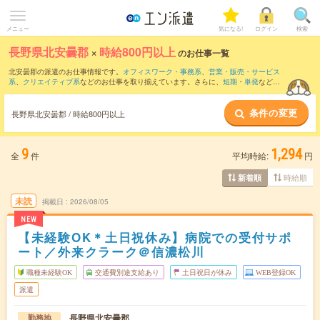
メニュー
気になる!
ログイン
検索
長野県北安曇郡
×
時給800円以上
のお仕事一覧
北安曇郡の派遣のお仕事情報です。
オフィスワーク・事務系
、
営業・販売・サービス
系
、
クリエイティブ系
などのお仕事を取り揃えています。さらに、
短期
・
単発
などの
期間や、
職種未経験OK
などのこだわり条件で絞り込んでいただけます。
条件の変更
時給
1100円以上
・
1800円以上
の求人はこちら
長野県北安曇郡 / 時給800円以上
当サイトでは法令を遵守し、最低賃金以上の求人のみを掲載しています。
9
1,294
全
件
平均時給:
円
時給順
新着順
未読
掲載日
2026/08/05
NEW
【未経験OK＊土日祝休み】病院での受付サポ
ート／外来クラーク＠信濃松川
職種未経験OK
交通費別途支給あり
土日祝日が休み
WEB登録OK
派遣
長野県北安曇郡
勤務地