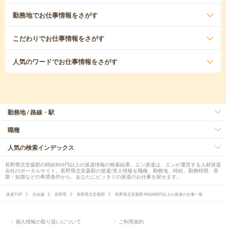
勤務地
でお仕事情報をさがす
こだわり
でお仕事情報をさがす
人気のワード
でお仕事情報をさがす
勤務地 / 路線・駅
職種
人気の検索インデックス
長野県北安曇郡の時給800円以上の派遣情報の検索結果。エン派遣は、エンが運営する人材派遣
会社のポータルサイト。長野県北安曇郡の派遣/求人情報を職種、勤務地、時給、勤務時間、長
期・短期などの希望条件から、あなたにピッタリの派遣のお仕事を探せます。
派遣TOP
北信越
長野県
長野県北安曇郡
長野県北安曇郡 時給800円以上の派遣の仕事一覧
個人情報の取り扱いについて
ご利用規約