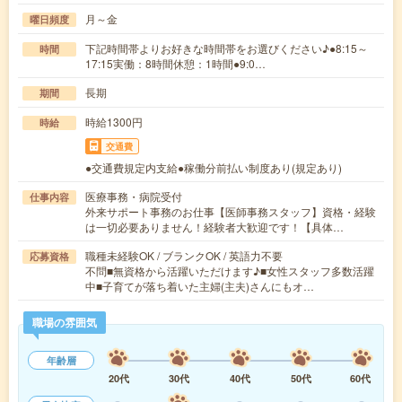
月～金
曜日頻度
下記時間帯よりお好きな時間帯をお選びください♪●8:15～
時間
17:15実働：8時間休憩：1時間●9:0…
長期
期間
時給1300円
時給
交通費
●交通費規定内支給●稼働分前払い制度あり(規定あり)
医療事務・病院受付
仕事内容
外来サポート事務のお仕事【医師事務スタッフ】資格・経験
は一切必要ありません！経験者大歓迎です！【具体…
職種未経験OK / ブランクOK / 英語力不要
応募資格
不問■無資格から活躍いただけます♪■女性スタッフ多数活躍
中■子育てが落ち着いた主婦(主夫)さんにもオ…
職場の雰囲気
年齢層
20代
30代
40代
50代
60代