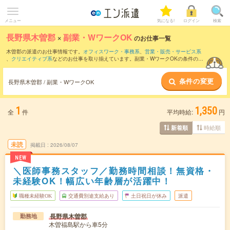
メニュー
気になる!
ログイン
検索
長野県木曽郡
×
副業・WワークOK
のお仕事一覧
木曽郡の派遣のお仕事情報です。
オフィスワーク・事務系
、
営業・販売・サービス系
、
クリエイティブ系
などのお仕事を取り揃えています。副業・WワークOKの条件の他
に、
交通費別途支給あり
、
職種未経験OK
、
残業なし
などのこだわり条件も取り揃えて
います。
条件の変更
長野県木曽郡 / 副業・WワークOK
1
1,350
全
件
平均時給:
円
時給順
新着順
未読
掲載日
2026/08/07
NEW
＼医師事務スタッフ／勤務時間相談！無資格・
未経験OK！幅広い年齢層が活躍中！
職種未経験OK
交通費別途支給あり
土日祝日が休み
派遣
長野県木曽郡
勤務地
木曽福島駅から車5分