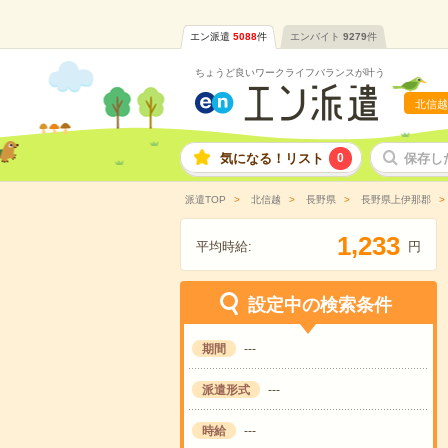
エン派遣
5088
件
エンバイト
9279
件
ちょうど良いワークライフバランスが叶う
北信越
気になる！リスト
0
保存し
派遣TOP
北信越
長野県
長野県上伊那郡
,
1
2
3
3
平均時給:
円
設定中の検索条件
期間
---
派遣形式
---
時給
---