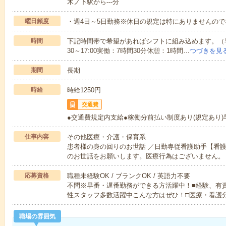
木ノ下駅から---分
曜日頻度
・週4日～5日勤務※休日の規定は特にありませんの
時間
下記時間帯で希望があればシフトに組み込めます。（早番
30～17:00実働：7時間30分休憩：1時間…
つづきを見
期間
長期
時給
時給1250円
交通費
●交通費規定内支給●稼働分前払い制度あり(規定あり
仕事内容
その他医療・介護・保育系
患者様の身の回りのお世話 ／日勤専従看護助手【看
のお世話をお願いします。医療行為はございません。
応募資格
職種未経験OK / ブランクOK / 英語力不要
不問※早番・遅番勤務ができる方活躍中！■経験、有
性スタッフ多数活躍中こんな方はぜひ！□医療・看護
職場の雰囲気