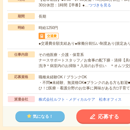
30分休憩：1時間【早番】●…
つづきを見る
期間
長期
時給
時給1250円
交通費
●交通費全額支給あり●稼働分前払い制度あり(規定あり
仕事内容
その他医療・介護・保育系
ナースサポートスタッフ／お食事の配下膳・清掃【具
洗浄＊病室内のお掃除＊入浴のお手伝い ＊オムツ交
応募資格
職種未経験OK / ブランクOK
・不問■未経験、無資格OK■ブランクのある方も歓迎
ひ！□医療・看護分野のお仕事に興味がある方□子育
派遣会社
株式会社ルフト・メディカルケア 松本オフィス
応募する
気になる！