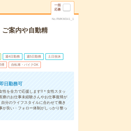
一括
応募
No.RMKM341_1
・ご案内や自動精
週4日勤務
週5日勤務
土日祝休
禁煙
自転車・バイクOK
 即日勤務可
性を全力で応援します!!＊女性スタッ
医療のお仕事未経験さんやお仕事復帰が
・自分のライフスタイルに合わせて働き
事が良い・フォロー体制がしっかり整っ