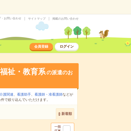
プ・お問い合わせ
サイトマップ
掲載のお問い合わせ
会員登録
ログイン
福祉・教育系
の派遣のお
介護関連
、
看護助手
、
看護師・准看護師
などが
条件で絞り込んでいただけます。
新着順
一括