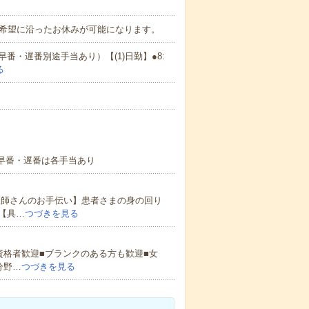
で希望に沿ったお休みが可能になります。
・遅番別途手当あり）【(1)日勤】●8:
る
)早番・遅番は各手当あり
護師さんのお手伝い】患者さまの身の回り
【具…
つづきを見る
資格者歓迎■ブランクのある方も歓迎■女
分野…
つづきを見る