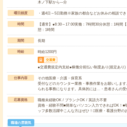
木ノ下駅から---分
曜日頻度
・週4日～5日勤務※家族の都合などお休みの相談でき
時間
【通常】●8:30～17:00実働：7時間30分休憩：1時間【
憩：1時間
期間
長期
時給
時給1200円
交通費
●交通費規定内支給●稼働分前払い制度あり(規定あり)
仕事内容
その他医療・介護・保育系
受付などのカウンター業務・事務作業をお願いします
られる事務になります。具体的には…・患者さんの受
応募資格
職種未経験OK / ブランクOK / 英語力不要
資格・経験不問■簡単なパソコン入力できればOK！■
ッフ多数活躍中こんな方はぜひ！□医療・看護分野の
職場の雰囲気