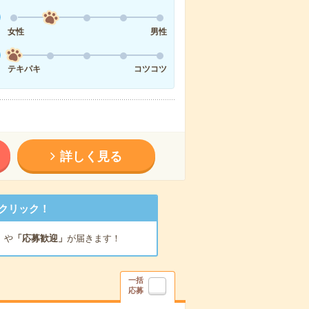
女性
男性
テキパキ
コツコツ
詳しく見る
クリック！
」
や
「応募歓迎」
が届きます！
一括
応募