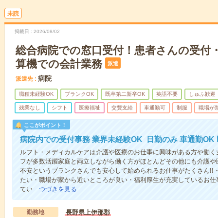
未読
掲載日
2026/08/02
総合病院での窓口受付！患者さんの受付
算機での会計業務
派遣
病院
派遣先
職種未経験OK
ブランクOK
既卒第二新卒OK
英語不要
しゅふ歓迎
残業なし
シフト
医療福祉
交費支給
車通勤可
制服
職場が
ここがポイント！
病院内での受付事務 業界未経験OK 日勤のみ 車通勤OK
ルフト・メディカルケアは介護や医療のお仕事に興味がある方や働く女
フが多数活躍家庭と両立しながら働く方がほとんどその他にも介護や
不安というブランクさんでも安心して始められるお仕事がたくさん!!
たい・職場が家から近いところが良い・福利厚生が充実しているお仕
てい…
つづきを見る
勤務地
長野県上伊那郡