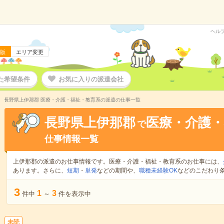
ヘル
版
エリア変更
た希望条件
お気に入りの派遣会社
長野県上伊那郡 医療・介護・福祉・教育系の派遣の仕事一覧
長野県上伊那郡
医療・介護・
で
仕事情報一覧
上伊那郡の派遣のお仕事情報です。医療・介護・福祉・教育系のお仕事には、
あります。さらに、
短期
・
単発
などの期間や、
職種未経験OK
などのこだわり
3
1
3
件中
～
件を表示中
未読