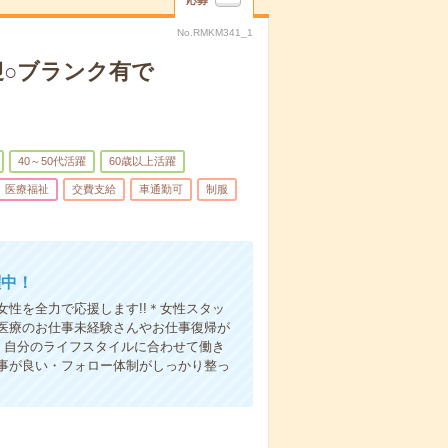
応募
No.RMKM341_1
迎○ブランク有で
40～50代活躍
60歳以上活躍
医療福祉
交費支給
車通勤可
制服
躍中！
性を全力で応援します!!＊女性スタッ
医療のお仕事未経験さんやお仕事復帰が
・自分のライフスタイルに合わせて働き
事が良い・フォロー体制がしっかり整っ