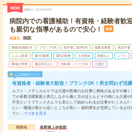
NEW
掲載日
2026/08/06
病院内での看護補助！有資格・経験者歓
も親切な指導があるので安心！
派遣
病院
派遣先
職種未経験OK
ブランクOK
既卒第二新卒OK
複数名募集
英語不要
しゅふ歓迎
週4日勤務
週5日勤務
土日祝休
残業なし
シフト
職場が禁煙
電話対応なし
自転車・バイクOK
介護士
ここがポイント！
有資格者・経験者大歓迎！ブランクOK！男女問わず活
ルフト・メディカルケアは介護や医療のお仕事に興味がある方や働く女
フが多数活躍家庭と両立しながら働く方がほとんどその他にも介護や
不安というブランクさんでも安心して始められるお仕事がたくさん!!
たい・職場が家から近いところが良い・福利厚生が充実しているお仕
てい…
つづきを見る
勤務地
長野県上伊那郡