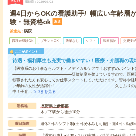
NEW
掲載日
2026/08/03
週4日からOKの看護助手/ 幅広い年齢層が活
験・無資格ok
派遣
病院
派遣先
職種未経験OK
ブランクOK
残業なし
シフト
医療福祉
交費支
ここがポイント！
待遇・福利厚生も充実で働きやすい！医療・介護職の現
【医療系のお仕事ならルフト・メディカルケアで！おすすめポイント
―――――――――――――――研修制度を整えていますので、医療
転職された方も安心してお仕事スタートしていただけます。資格や経
い年齢の女性が活躍中！―――――――――――――――久しぶりの
中！子育…
つづきを見る
勤務地
長野県上伊那郡
木ノ下駅から徒歩10分
曜日頻度
週休2日のシフト制(土日祝休みも可能)・週4日～勤
時間
【通常勤務】●8:30～17:00実働：7時間30分休憩：1時