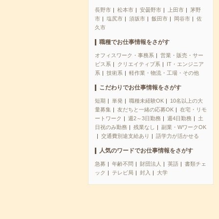
長野市
松本市
安曇野市
上田市
茅野
市
塩尻市
須坂市
飯田市
岡谷市
佐
久市
職種でお仕事情報をさがす
オフィスワーク・事務系
営業・販売・サー
ビス系
クリエイティブ系
IT・エンジニア
系
技術系
軽作業・物流・工場・その他
こだわりでお仕事情報をさがす
短期
単発
職種未経験OK
10名以上の大
量募集
友だちと一緒の応募OK
在宅・リモ
ートワーク
週2～3日勤務
週4日勤務
土
日祝のみ勤務
残業なし
副業・WワークOK
交通費別途支給あり
語学力が活かせる
人気のワードでお仕事情報をさがす
急募
年齢不問
財団法人
英語
書類チェ
ック
テレビ局
封入
大学