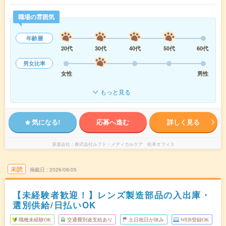
職場の雰囲気
年齢層
20代
30代
40代
50代
60代
男女比率
女性
男性
もっと見る
気になる!
応募へ進む
詳しく見る
派遣会社
株式会社ルフト・メディカルケア 松本オフィス
未読
掲載日
2026/08/05
【未経験者歓迎！】レンズ製造部品の入出庫・
選別供給/日払いOK
職種未経験OK
交通費別途支給あり
土日祝日が休み
WEB登録OK