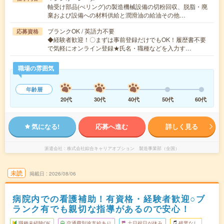
軸受け部品(べリング)の製造機械設備の切粉回収、脱脂・廃
棄および設備への材料供給と潤滑油の給油その他…
ブランクOK / 英語力不要
応募資格
◆経験者歓迎！〇まずは事前登録だけでもOK！履歴書不要
で気軽にオンライン登録★氏名・職種などを入力す…
職場の雰囲気
年齢層
20代
30代
40代
50代
60代
気になる!
応募へ進む
詳しく見る
派遣会社
株式会社綜合キャリアオプション 製造事業部（全国）
未読
掲載日
2026/08/06
病院内での看護補助！有資格・経験者歓迎○ブ
ランク有でも親切な指導があるので安心！
職種未経験OK
交通費別途支給あり
土日祝日が休み
残業なし