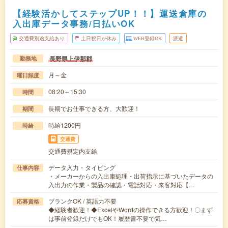
【経験活かしてステップUP！！】運送倉庫の
入出庫データ事務/日払いOK
交通費別途支給あり
土日祝日が休み
WEB登録OK
派遣
長野県上伊那郡
勤務地
月～金
曜日頻度
08:20～15:30
時間
長期でお仕事できる方、大歓迎！
期間
時給1200円
時給
交通費
交通費規定内支給
データ入力・タイピング
仕事内容
・メーカーからの入出庫処理・出荷指示に基づいたデータの
入出力の作業・製品の確認・電話対応・来客対応【…
ブランクOK / 英語力不要
応募資格
◆経験者歓迎！◆ExcelやWordの操作できる方歓迎！〇まず
は事前登録だけでもOK！履歴書不要で気…