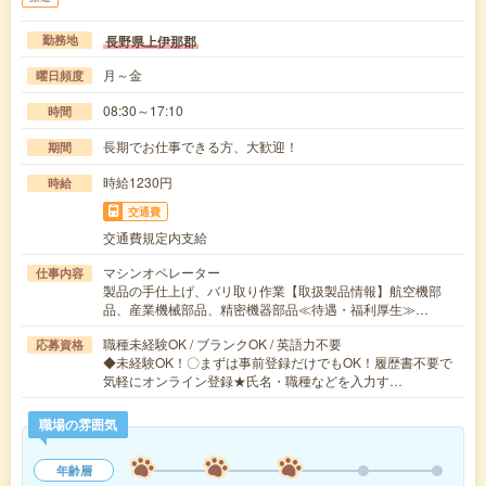
長野県上伊那郡
勤務地
月～金
曜日頻度
08:30～17:10
時間
長期でお仕事できる方、大歓迎！
期間
時給1230円
時給
交通費
交通費規定内支給
マシンオペレーター
仕事内容
製品の手仕上げ、バリ取り作業【取扱製品情報】航空機部
品、産業機械部品、精密機器部品≪待遇・福利厚生≫…
職種未経験OK / ブランクOK / 英語力不要
応募資格
◆未経験OK！〇まずは事前登録だけでもOK！履歴書不要で
気軽にオンライン登録★氏名・職種などを入力す…
職場の雰囲気
年齢層