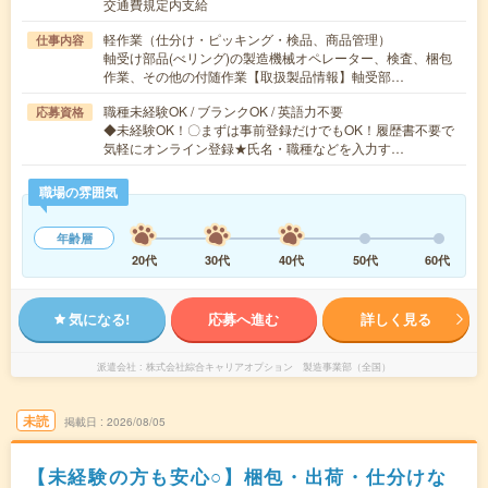
交通費規定内支給
軽作業（仕分け・ピッキング・検品、商品管理）
仕事内容
軸受け部品(べリング)の製造機械オペレーター、検査、梱包
作業、その他の付随作業【取扱製品情報】軸受部…
職種未経験OK / ブランクOK / 英語力不要
応募資格
◆未経験OK！〇まずは事前登録だけでもOK！履歴書不要で
気軽にオンライン登録★氏名・職種などを入力す…
職場の雰囲気
年齢層
20代
30代
40代
50代
60代
気になる!
応募へ進む
詳しく見る
派遣会社
株式会社綜合キャリアオプション 製造事業部（全国）
未読
掲載日
2026/08/05
【未経験の方も安心○】梱包・出荷・仕分けな