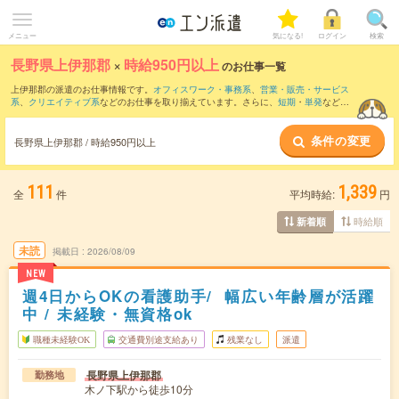
メニュー
気になる!
ログイン
検索
長野県上伊那郡
×
時給950円以上
のお仕事一覧
上伊那郡の派遣のお仕事情報です。
オフィスワーク・事務系
、
営業・販売・サービス
系
、
クリエイティブ系
などのお仕事を取り揃えています。さらに、
短期
・
単発
などの
期間や、
職種未経験OK
などのこだわり条件で絞り込んでいただけます。
条件の変更
時給
1100円以上
・
1800円以上
の求人はこちら
長野県上伊那郡 / 時給950円以上
当サイトでは法令を遵守し、最低賃金以上の求人のみを掲載しています。
111
1,339
全
件
平均時給:
円
時給順
新着順
未読
掲載日
2026/08/09
NEW
週4日からOKの看護助手/ 幅広い年齢層が活躍
中 / 未経験・無資格ok
職種未経験OK
交通費別途支給あり
残業なし
派遣
長野県上伊那郡
勤務地
木ノ下駅から徒歩10分