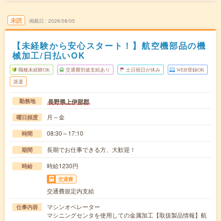
未読
掲載日
2026/08/05
【未経験から安心スタート！】航空機部品の機
械加工/日払いOK
職種未経験OK
交通費別途支給あり
土日祝日が休み
WEB登録OK
派遣
長野県上伊那郡
勤務地
月～金
曜日頻度
08:30～17:10
時間
長期でお仕事できる方、大歓迎！
期間
時給1230円
時給
交通費
交通費規定内支給
マシンオペレーター
仕事内容
マシニングセンタを使用しての金属加工【取扱製品情報】航