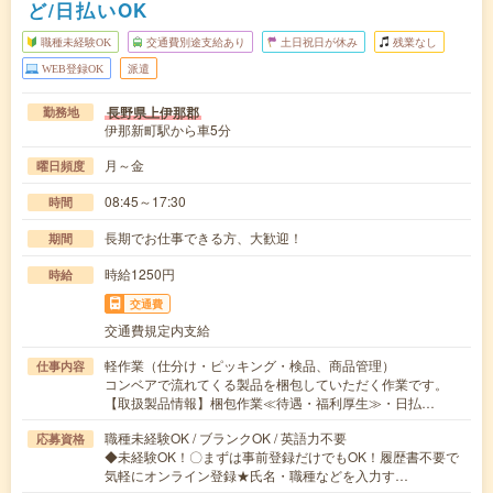
ど/日払いOK
職種未経験OK
交通費別途支給あり
土日祝日が休み
残業なし
WEB登録OK
派遣
長野県上伊那郡
勤務地
伊那新町駅から車5分
月～金
曜日頻度
08:45～17:30
時間
長期でお仕事できる方、大歓迎！
期間
時給1250円
時給
交通費
交通費規定内支給
軽作業（仕分け・ピッキング・検品、商品管理）
仕事内容
コンベアで流れてくる製品を梱包していただく作業です。
【取扱製品情報】梱包作業≪待遇・福利厚生≫・日払…
職種未経験OK / ブランクOK / 英語力不要
応募資格
◆未経験OK！〇まずは事前登録だけでもOK！履歴書不要で
気軽にオンライン登録★氏名・職種などを入力す…