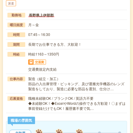
派遣
長野県上伊那郡
勤務地
月～金
曜日頻度
07:45～16:30
時間
長期でお仕事できる方、大歓迎！
期間
時給1163～1350円
時給
交通費
交通費規定内支給
製造（組立・加工）
仕事内容
部品の入出庫管理・ピッキング、及び運搬光学機器のレンズ
製造をしており、製造に必要な部品を選別、仕分け…
職種未経験OK / ブランクOK / 英語力不要
応募資格
◆未経験OK！◆ExcelやWordの操作できる方歓迎！〇まずは
事前登録だけでもOK！履歴書不要で気…
職場の雰囲気
年齢層