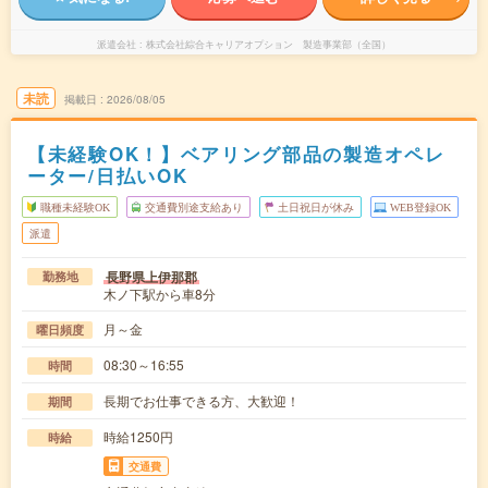
派遣会社
株式会社綜合キャリアオプション 製造事業部（全国）
未読
掲載日
2026/08/05
【未経験OK！】ベアリング部品の製造オペレ
ーター/日払いOK
職種未経験OK
交通費別途支給あり
土日祝日が休み
WEB登録OK
派遣
長野県上伊那郡
勤務地
木ノ下駅から車8分
月～金
曜日頻度
08:30～16:55
時間
長期でお仕事できる方、大歓迎！
期間
時給1250円
時給
交通費