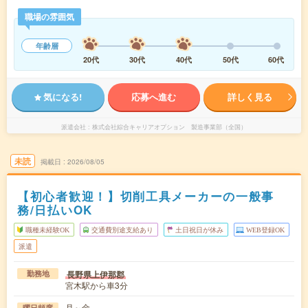
職場の雰囲気
年齢層
20代
30代
40代
50代
60代
気になる!
応募へ進む
詳しく見る
派遣会社
株式会社綜合キャリアオプション 製造事業部（全国）
未読
掲載日
2026/08/05
【初心者歓迎！】切削工具メーカーの一般事
務/日払いOK
職種未経験OK
交通費別途支給あり
土日祝日が休み
WEB登録OK
派遣
長野県上伊那郡
勤務地
宮木駅から車3分
月～金
曜日頻度