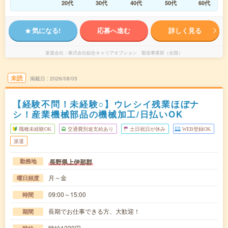
20代
30代
40代
50代
60代
気になる!
応募へ進む
詳しく見る
派遣会社
株式会社綜合キャリアオプション 製造事業部（全国）
未読
掲載日
2026/08/05
【経験不問！未経験○】ウレシイ残業ほぼナ
シ！産業機械部品の機械加工/日払いOK
職種未経験OK
交通費別途支給あり
土日祝日が休み
WEB登録OK
派遣
長野県上伊那郡
勤務地
月～金
曜日頻度
09:00～15:00
時間
長期でお仕事できる方、大歓迎！
期間
時給1230円