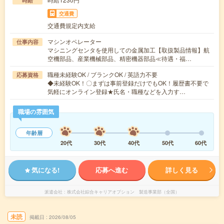
時給
交通費
交通費規定内支給
マシンオペレーター
仕事内容
マシニングセンタを使用しての金属加工【取扱製品情報】航
空機部品、産業機械部品、精密機器部品≪待遇・福…
職種未経験OK / ブランクOK / 英語力不要
応募資格
◆未経験OK！〇まずは事前登録だけでもOK！履歴書不要で
気軽にオンライン登録★氏名・職種などを入力す…
職場の雰囲気
年齢層
20代
30代
40代
50代
60代
気になる!
応募へ進む
詳しく見る
派遣会社
株式会社綜合キャリアオプション 製造事業部（全国）
未読
掲載日
2026/08/05