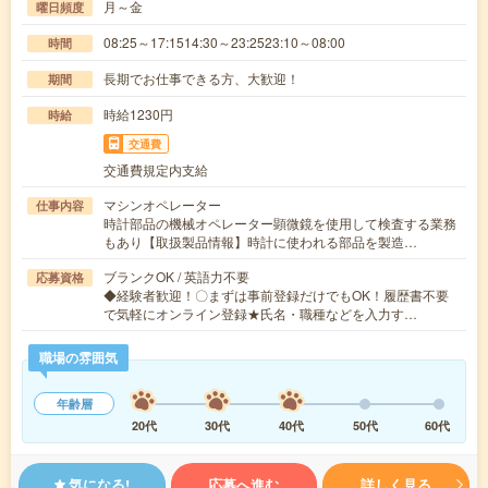
月～金
曜日頻度
08:25～17:1514:30～23:2523:10～08:00
時間
長期でお仕事できる方、大歓迎！
期間
時給1230円
時給
交通費
交通費規定内支給
マシンオペレーター
仕事内容
時計部品の機械オペレーター顕微鏡を使用して検査する業務
もあり【取扱製品情報】時計に使われる部品を製造…
ブランクOK / 英語力不要
応募資格
◆経験者歓迎！〇まずは事前登録だけでもOK！履歴書不要
で気軽にオンライン登録★氏名・職種などを入力す…
職場の雰囲気
年齢層
20代
30代
40代
50代
60代
気になる!
応募へ進む
詳しく見る