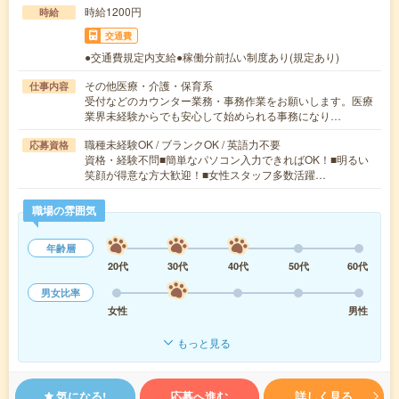
時給1200円
時給
交通費
●交通費規定内支給●稼働分前払い制度あり(規定あり)
その他医療・介護・保育系
仕事内容
受付などのカウンター業務・事務作業をお願いします。医療
業界未経験からでも安心して始められる事務になり…
職種未経験OK / ブランクOK / 英語力不要
応募資格
資格・経験不問■簡単なパソコン入力できればOK！■明るい
笑顔が得意な方大歓迎！■女性スタッフ多数活躍…
職場の雰囲気
年齢層
20代
30代
40代
50代
60代
男女比率
女性
男性
もっと見る
気になる!
応募へ進む
詳しく見る