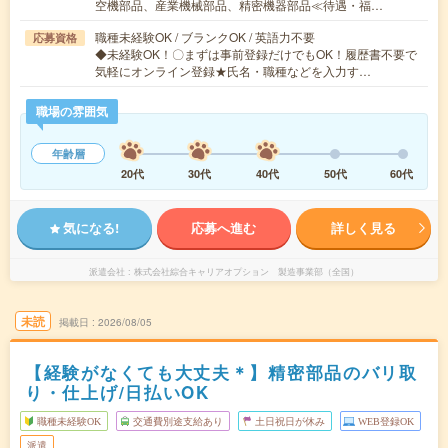
空機部品、産業機械部品、精密機器部品≪待遇・福…
職種未経験OK / ブランクOK / 英語力不要
応募資格
◆未経験OK！〇まずは事前登録だけでもOK！履歴書不要で
気軽にオンライン登録★氏名・職種などを入力す…
職場の雰囲気
年齢層
20代
30代
40代
50代
60代
気になる!
応募へ進む
詳しく見る
派遣会社
株式会社綜合キャリアオプション 製造事業部（全国）
未読
掲載日
2026/08/05
【経験がなくても大丈夫＊】精密部品のバリ取
り・仕上げ/日払いOK
職種未経験OK
交通費別途支給あり
土日祝日が休み
WEB登録OK
派遣