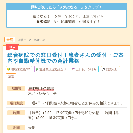
興味があったら「★気になる！」をタップ！
「気になる！」を押しておくと、派遣会社から
「面談確約」
や
「応募歓迎」
が届きます！
未読
掲載日
2026/08/08
NEW
総合病院での窓口受付！患者さんの受付・ご案
内や自動精算機での会計業務
職種未経験OK
交通費別途支給あり
土日祝日が休み
残業なし
派遣
長野県上伊那郡
勤務地
木ノ下駅から---分
・週4日～5日勤務 ※家族の都合などお休みの相談できます。
曜日頻度
【通常】●8:30～17:00実働：7時間30分休憩：1時間【早
時間
番】●8:00～16:30実働：7時…
長期
期間