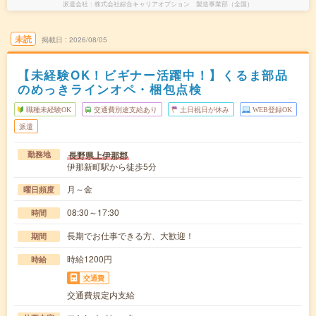
派遣会社
株式会社綜合キャリアオプション 製造事業部（全国）
未読
掲載日
2026/08/05
【未経験OK！ビギナー活躍中！】くるま部品
のめっきラインオペ・梱包点検
職種未経験OK
交通費別途支給あり
土日祝日が休み
WEB登録OK
派遣
長野県上伊那郡
勤務地
伊那新町駅から徒歩5分
月～金
曜日頻度
08:30～17:30
時間
長期でお仕事できる方、大歓迎！
期間
時給1200円
時給
交通費
交通費規定内支給