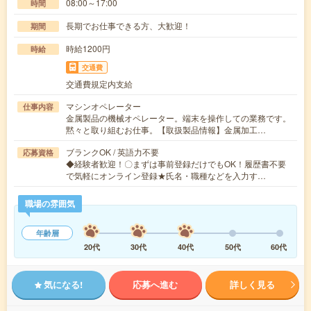
08:00～17:00
時間
長期でお仕事できる方、大歓迎！
期間
時給1200円
時給
交通費
交通費規定内支給
マシンオペレーター
仕事内容
金属製品の機械オペレーター。端末を操作しての業務です。
黙々と取り組むお仕事。【取扱製品情報】金属加工…
ブランクOK / 英語力不要
応募資格
◆経験者歓迎！〇まずは事前登録だけでもOK！履歴書不要
で気軽にオンライン登録★氏名・職種などを入力す…
職場の雰囲気
年齢層
20代
30代
40代
50代
60代
気になる!
応募へ進む
詳しく見る