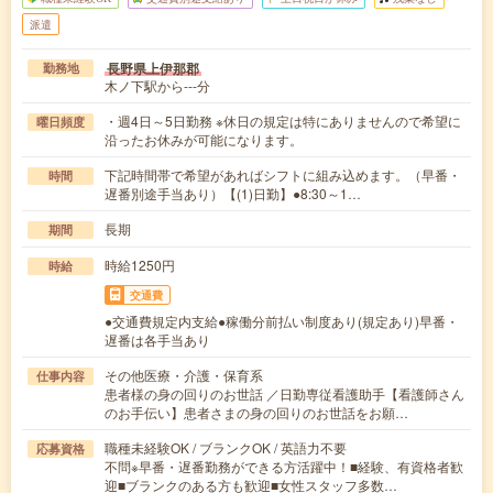
派遣
長野県上伊那郡
勤務地
木ノ下駅から---分
・週4日～5日勤務 ※休日の規定は特にありませんので希望に
曜日頻度
沿ったお休みが可能になります。
下記時間帯で希望があればシフトに組み込めます。（早番・
時間
遅番別途手当あり）【(1)日勤】●8:30～1…
長期
期間
時給1250円
時給
交通費
●交通費規定内支給●稼働分前払い制度あり(規定あり)早番・
遅番は各手当あり
その他医療・介護・保育系
仕事内容
患者様の身の回りのお世話 ／日勤専従看護助手【看護師さん
のお手伝い】患者さまの身の回りのお世話をお願…
職種未経験OK / ブランクOK / 英語力不要
応募資格
不問※早番・遅番勤務ができる方活躍中！■経験、有資格者歓
迎■ブランクのある方も歓迎■女性スタッフ多数…