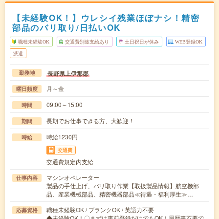
【未経験OK！】ウレシイ残業ほぼナシ！精密
部品のバリ取り/日払いOK
職種未経験OK
交通費別途支給あり
土日祝日が休み
WEB登録OK
派遣
長野県上伊那郡
勤務地
月～金
曜日頻度
09:00～15:00
時間
長期でお仕事できる方、大歓迎！
期間
時給1230円
時給
交通費
交通費規定内支給
マシンオペレーター
仕事内容
製品の手仕上げ、バリ取り作業【取扱製品情報】航空機部
品、産業機械部品、精密機器部品≪待遇・福利厚生≫…
職種未経験OK / ブランクOK / 英語力不要
応募資格
◆未経験OK！〇まずは事前登録だけでもOK！履歴書不要で