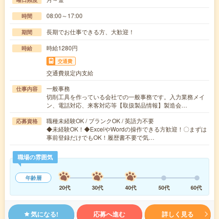
08:00～17:00
時間
長期でお仕事できる方、大歓迎！
期間
時給1280円
時給
交通費
交通費規定内支給
一般事務
仕事内容
切削工具を作っている会社での一般事務です。入力業務メイ
ン、電話対応、来客対応等【取扱製品情報】製造会…
職種未経験OK / ブランクOK / 英語力不要
応募資格
◆未経験OK！◆ExcelやWordの操作できる方歓迎！〇まずは
事前登録だけでもOK！履歴書不要で気…
職場の雰囲気
年齢層
20代
30代
40代
50代
60代
気になる!
応募へ進む
詳しく見る