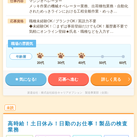
マシンオペレーター
仕事内容
メッキ作業の機械オペレーター業務、出荷梱包業務・自動化
されためっきラインにおける工程全般作業・めっき…
職種未経験OK / ブランクOK / 英語力不要
応募資格
◆未経験OK！〇まずは事前登録だけでもOK！履歴書不要で
気軽にオンライン登録★氏名・職種などを入力す…
職場の雰囲気
年齢層
20代
30代
40代
50代
60代
気になる!
応募へ進む
詳しく見る
派遣会社
株式会社綜合キャリアオプション 製造事業部（全国）
未読
高時給！土日休み！日勤のお仕事！製品の検査
業務