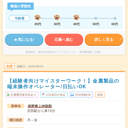
職場の雰囲気
年齢層
20代
30代
40代
50代
60代
気になる!
応募へ進む
詳しく見る
派遣会社
株式会社綜合キャリアオプション 製造事業部（全国）
未読
掲載日
2026/08/05
【経験者向けマイスターワーク！】金属製品の
端末操作オペレーター/日払いOK
交通費別途支給あり
土日祝日が休み
WEB登録OK
派遣
長野県上伊那郡
勤務地
宮田駅から車10分
月～金
曜日頻度