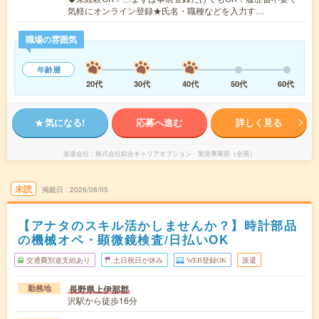
気軽にオンライン登録★氏名・職種などを入力す…
職場の雰囲気
年齢層
20代
30代
40代
50代
60代
気になる!
応募へ進む
詳しく見る
派遣会社
株式会社綜合キャリアオプション 製造事業部（全国）
未読
掲載日
2026/08/05
【アナタのスキル活かしませんか？】時計部品
の機械オペ・顕微鏡検査/日払いOK
交通費別途支給あり
土日祝日が休み
WEB登録OK
派遣
長野県上伊那郡
勤務地
沢駅から徒歩16分