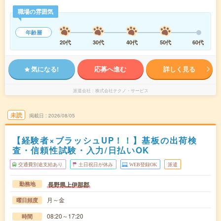
職場の雰囲気
年齢層
20代
30代
40代
50代
60代
気になる!
応募へ進む
詳しく見る
派遣会社
株式会社テクノ・サービス
未読
掲載日
2026/08/05
【経験者×ブラッシュUP！！】基板の出荷検
査・信頼性試験・入力/日払いOK
交通費別途支給あり
土日祝日が休み
WEB登録OK
派遣
長野県上伊那郡
勤務地
月～金
曜日頻度
08:20～17:20
時間