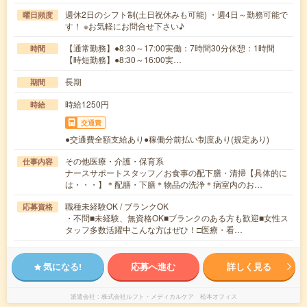
週休2日のシフト制(土日祝休みも可能) ・週4日～勤務可能で
曜日頻度
す！ ※お気軽にお問合せ下さい♪
【通常勤務】●8:30～17:00実働：7時間30分休憩：1時間
時間
【時短勤務】●8:30～16:00実…
長期
期間
時給1250円
時給
交通費
●交通費全額支給あり●稼働分前払い制度あり(規定あり)
その他医療・介護・保育系
仕事内容
ナースサポートスタッフ／お食事の配下膳・清掃【具体的に
は・・・】＊配膳・下膳＊物品の洗浄＊病室内のお…
職種未経験OK / ブランクOK
応募資格
・不問■未経験、無資格OK■ブランクのある方も歓迎■女性ス
タッフ多数活躍中こんな方はぜひ！□医療・看…
気になる!
応募へ進む
詳しく見る
派遣会社
株式会社ルフト・メディカルケア 松本オフィス