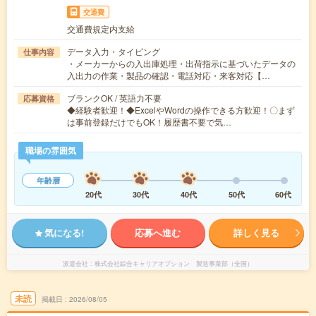
交通費
交通費規定内支給
データ入力・タイピング
仕事内容
・メーカーからの入出庫処理・出荷指示に基づいたデータの
入出力の作業・製品の確認・電話対応・来客対応【…
ブランクOK / 英語力不要
応募資格
◆経験者歓迎！◆ExcelやWordの操作できる方歓迎！〇まず
は事前登録だけでもOK！履歴書不要で気…
職場の雰囲気
年齢層
20代
30代
40代
50代
60代
気になる!
応募へ進む
詳しく見る
派遣会社
株式会社綜合キャリアオプション 製造事業部（全国）
未読
掲載日
2026/08/05