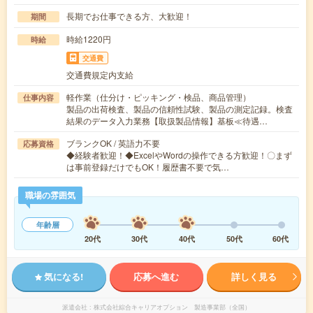
長期でお仕事できる方、大歓迎！
期間
時給1220円
時給
交通費
交通費規定内支給
軽作業（仕分け・ピッキング・検品、商品管理）
仕事内容
製品の出荷検査、製品の信頼性試験、製品の測定記録。検査
結果のデータ入力業務【取扱製品情報】基板≪待遇…
ブランクOK / 英語力不要
応募資格
◆経験者歓迎！◆ExcelやWordの操作できる方歓迎！〇まず
は事前登録だけでもOK！履歴書不要で気…
職場の雰囲気
年齢層
20代
30代
40代
50代
60代
気になる!
応募へ進む
詳しく見る
派遣会社
株式会社綜合キャリアオプション 製造事業部（全国）