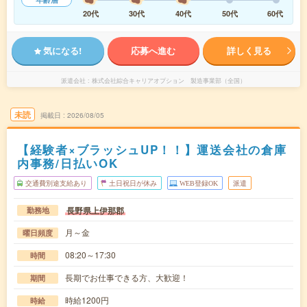
20代
30代
40代
50代
60代
気になる!
応募へ進む
詳しく見る
派遣会社
株式会社綜合キャリアオプション 製造事業部（全国）
未読
掲載日
2026/08/05
【経験者×ブラッシュUP！！】運送会社の倉庫
内事務/日払いOK
交通費別途支給あり
土日祝日が休み
WEB登録OK
派遣
長野県上伊那郡
勤務地
月～金
曜日頻度
08:20～17:30
時間
長期でお仕事できる方、大歓迎！
期間
時給1200円
時給