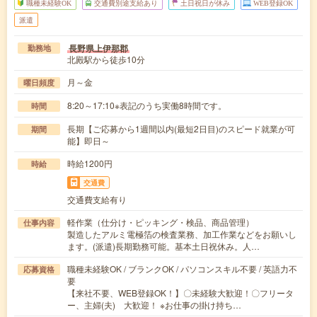
職種未経験OK
交通費別途支給あり
土日祝日が休み
WEB登録OK
派遣
長野県上伊那郡
勤務地
北殿駅から徒歩10分
月～金
曜日頻度
8:20～17:10※表記のうち実働8時間です。
時間
長期【ご応募から1週間以内(最短2日目)のスピード就業が可
期間
能】即日～
時給1200円
時給
交通費
交通費支給有り
軽作業（仕分け・ピッキング・検品、商品管理）
仕事内容
製造したアルミ電極箔の検査業務、加工作業などをお願いし
ます。(派遣)長期勤務可能。基本土日祝休み。人…
職種未経験OK / ブランクOK / パソコンスキル不要 / 英語力不
応募資格
要
【来社不要、WEB登録OK！】〇未経験大歓迎！〇フリータ
ー、主婦(夫) 大歓迎！ ※お仕事の掛け持ち…