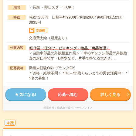
・長期 ・即日スタートOK！
期間
時給1250円 日額平均9900円/月額20万1960円/残込23万
時給
3835円
交通費
交通費支給（規定あり）
軽作業（仕分け・ピッキング・検品、商品管理）
仕事内容
＜自動車部品の外観検査作業＞・車のエンジン部品の外観検
査のお仕事です・L字型など、片手で持てる大きさ…
職種未経験OK / ブランクOK
応募資格
＊資格・経験不問！＊18～55歳くらいまでの男女活躍中！＊
1名の募集！
気になる!
応募へ進む
詳しく見る
派遣会社
株式会社日本ワークプレイス
未読