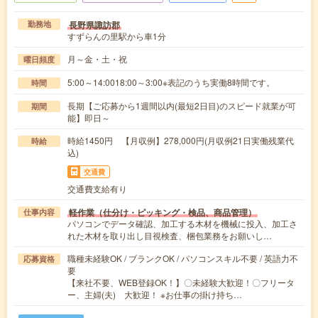
長野県諏訪郡
勤務地
すずらんの里駅から車1分
月～金・土・祝
曜日頻度
5:00～14:0018:00～3:00※表記のうち実働8時間です。
時間
長期【ご応募から1週間以内(最短2日目)のスピード就業が可
期間
能】即日～
時給1450円 【月収例】278,000円(月収例21日実働残業代
時給
込)
交通費
交通費支給有り
軽作業（仕分け・ピッキング・検品、商品管理）
仕事内容
パソコンでデータ確認、加工する木材を機械に投入、加工さ
れた木材を取り出し目視検査、梱包業務をお願いし…
職種未経験OK / ブランクOK / パソコンスキル不要 / 英語力不
応募資格
要
【来社不要、WEB登録OK！】〇未経験大歓迎！〇フリータ
ー、主婦(夫) 大歓迎！ ※お仕事の掛け持ち…