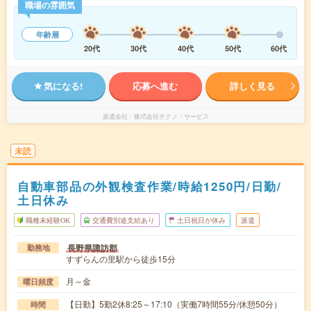
職場の雰囲気
年齢層
20代
30代
40代
50代
60代
気になる!
応募へ進む
詳しく見る
派遣会社
株式会社テクノ・サービス
未読
自動車部品の外観検査作業/時給1250円/日勤/
土日休み
職種未経験OK
交通費別途支給あり
土日祝日が休み
派遣
長野県諏訪郡
勤務地
すずらんの里駅から徒歩15分
月～金
曜日頻度
【日勤】5勤2休8:25～17:10（実働7時間55分/休憩50分）
時間