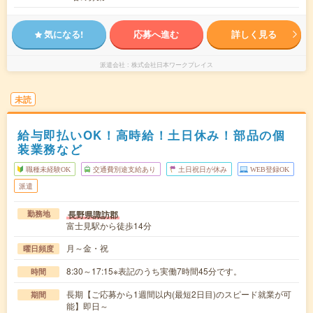
気になる!
応募へ進む
詳しく見る
派遣会社
株式会社日本ワークプレイス
未読
給与即払いOK！高時給！土日休み！部品の個
装業務など
職種未経験OK
交通費別途支給あり
土日祝日が休み
WEB登録OK
派遣
長野県諏訪郡
勤務地
富士見駅から徒歩14分
月～金・祝
曜日頻度
8:30～17:15※表記のうち実働7時間45分です。
時間
長期【ご応募から1週間以内(最短2日目)のスピード就業が可
期間
能】即日～