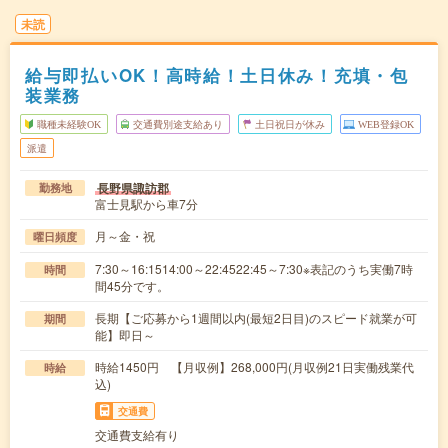
未読
給与即払いOK！高時給！土日休み！充填・包
装業務
職種未経験OK
交通費別途支給あり
土日祝日が休み
WEB登録OK
派遣
長野県諏訪郡
勤務地
富士見駅から車7分
月～金・祝
曜日頻度
7:30～16:1514:00～22:4522:45～7:30※表記のうち実働7時
時間
間45分です。
長期【ご応募から1週間以内(最短2日目)のスピード就業が可
期間
能】即日～
時給1450円 【月収例】268,000円(月収例21日実働残業代
時給
込)
交通費
交通費支給有り