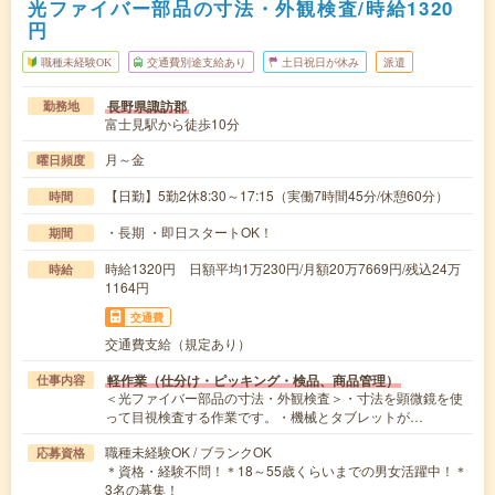
光ファイバー部品の寸法・外観検査/時給1320
円
職種未経験OK
交通費別途支給あり
土日祝日が休み
派遣
長野県諏訪郡
勤務地
富士見駅から徒歩10分
月～金
曜日頻度
【日勤】5勤2休8:30～17:15（実働7時間45分/休憩60分）
時間
・長期 ・即日スタートOK！
期間
時給1320円 日額平均1万230円/月額20万7669円/残込24万
時給
1164円
交通費
交通費支給（規定あり）
軽作業（仕分け・ピッキング・検品、商品管理）
仕事内容
＜光ファイバー部品の寸法・外観検査＞・寸法を顕微鏡を使
って目視検査する作業です。・機械とタブレットが…
職種未経験OK / ブランクOK
応募資格
＊資格・経験不問！＊18～55歳くらいまでの男女活躍中！＊
3名の募集！