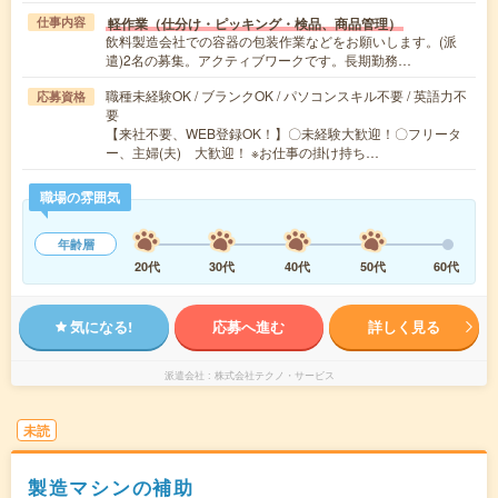
軽作業（仕分け・ピッキング・検品、商品管理）
仕事内容
飲料製造会社での容器の包装作業などをお願いします。(派
遣)2名の募集。アクティブワークです。長期勤務…
職種未経験OK / ブランクOK / パソコンスキル不要 / 英語力不
応募資格
要
【来社不要、WEB登録OK！】〇未経験大歓迎！〇フリータ
ー、主婦(夫) 大歓迎！ ※お仕事の掛け持ち…
職場の雰囲気
年齢層
20代
30代
40代
50代
60代
気になる!
応募へ進む
詳しく見る
派遣会社
株式会社テクノ・サービス
未読
製造マシンの補助