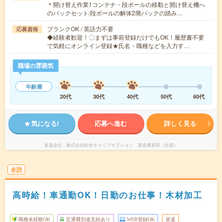
＊開け替え作業1コンテナ・段ボールの移動と開け替え機へ
のパックセット/段ボールの解体2廃パックの踏み…
ブランクOK / 英語力不要
応募資格
◆経験者歓迎！〇まずは事前登録だけでもOK！履歴書不要
で気軽にオンライン登録★氏名・職種などを入力す…
職場の雰囲気
年齢層
20代
30代
40代
50代
60代
気になる!
応募へ進む
詳しく見る
派遣会社
株式会社綜合キャリアオプション 製造事業部（全国）
未読
高時給！車通勤OK！日勤のお仕事！木材加工
職種未経験OK
交通費別途支給あり
WEB登録OK
派遣