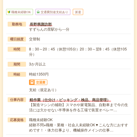
職種未経験OK
交通費別途支給あり
派遣
長野県諏訪郡
勤務地
すずらんの里駅から---分
交替制
曜日頻度
8：30～20：45（休憩105分）20：30～翌8：45（休憩105
時間
分）
3か月以上
期間
時給1350円
時給
交通費
支給（規定あり）
軽作業（仕分け・ピッキング・検品、商品管理）
仕事内容
【製造マシンの補助】スマホや家電製品、自動車まで今の生
活には欠かせない半導体を作る工場で装置オペレー…
職種未経験OK
応募資格
経験不問※職種・業種・社会人未経験OK▼こんな方におすす
めです！・体力仕事より、機械操作メインの仕事…