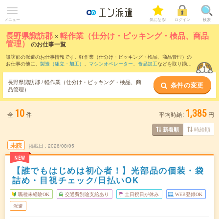
メニュー
気になる!
ログイン
検索
長野県諏訪郡
×
軽作業（仕分け・ピッキング・検品、商品
管理）
のお仕事一覧
諏訪郡の派遣のお仕事情報です。軽作業（仕分け・ピッキング・検品、商品管理）の
お仕事の他に、
製造（組立・加工）
、
マシンオペレーター
、
食品加工
などを取り揃え
ています。さらに、
短期
・
単発
などの期間や、
職種未経験OK
などのこだわり条件で絞
り込んでいただけます。職種辞典：
軽作業（仕分け・ピッキング・検品、商品管理）
長野県諏訪郡 / 軽作業（仕分け・ピッキング・検品、商
条件の変更
のお仕事とは？とは？
品管理）
10
1,385
全
件
平均時給:
円
時給順
新着順
未読
掲載日
2026/08/05
NEW
【誰でもはじめは初心者！】光部品の個装・袋
詰め・目視チェック/日払いOK
職種未経験OK
交通費別途支給あり
土日祝日が休み
WEB登録OK
派遣