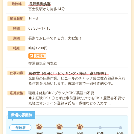
長野県諏訪郡
勤務地
富士見駅から徒歩14分
月～金
曜日頻度
08:30～17:15
時間
長期でお仕事できる方、大歓迎！
期間
時給1200円
時給
交通費
交通費規定内支給
軽作業（仕分け・ピッキング・検品、商品管理）
仕事内容
光部品の個装作業。ビニールのチャック袋に数点部品を入れ
る作業をお願いします。確認作業で一部検査的な作…
職種未経験OK / ブランクOK / 英語力不要
応募資格
◆未経験OK！〇まずは事前登録だけでもOK！履歴書不要で
気軽にオンライン登録★氏名・職種などを入力す…
職場の雰囲気
年齢層
20代
30代
40代
50代
60代