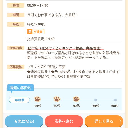
08:30～17:30
時間
長期でお仕事できる方、大歓迎！
期間
時給1400円
時給
交通費
交通費規定内支給
軽作業（仕分け・ピッキング・検品、商品管理）
仕事内容
顕微鏡でのプローブ部品と呼ばれる小さな製品の外観検査作
業。また製品の寸法測定などの記録のデータ入力作…
ブランクOK / 英語力不要
応募資格
◆経験者歓迎！◆ExcelやWordの操作できる方歓迎！〇まず
は事前登録だけでもOK！履歴書不要で気…
職場の雰囲気
年齢層
20代
30代
40代
50代
60代
気になる!
応募へ進む
詳しく見る