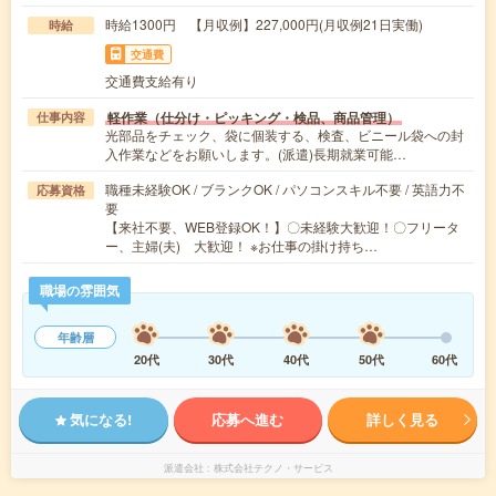
時給1300円 【月収例】227,000円(月収例21日実働)
時給
交通費
交通費支給有り
軽作業（仕分け・ピッキング・検品、商品管理）
仕事内容
光部品をチェック、袋に個装する、検査、ビニール袋への封
入作業などをお願いします。(派遣)長期就業可能…
職種未経験OK / ブランクOK / パソコンスキル不要 / 英語力不
応募資格
要
【来社不要、WEB登録OK！】〇未経験大歓迎！〇フリータ
ー、主婦(夫) 大歓迎！ ※お仕事の掛け持ち…
職場の雰囲気
年齢層
20代
30代
40代
50代
60代
気になる!
応募へ進む
詳しく見る
派遣会社
株式会社テクノ・サービス