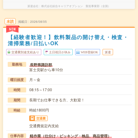
派遣会社
株式会社綜合キャリアオプション 製造事業部（全国）
未読
掲載日
2026/08/05
NEW
【経験者歓迎！】飲料製品の開け替え・検査・
清掃業務/日払いOK
交通費別途支給あり
土日祝日が休み
WEB登録OK
派遣
長野県諏訪郡
勤務地
富士見駅から車10分
月～金
曜日頻度
08:15～17:00
時間
長期でお仕事できる方、大歓迎！
期間
時給1800円
時給
交通費
交通費規定内支給
軽作業（仕分け・ピッキング・検品、商品管理）
仕事内容