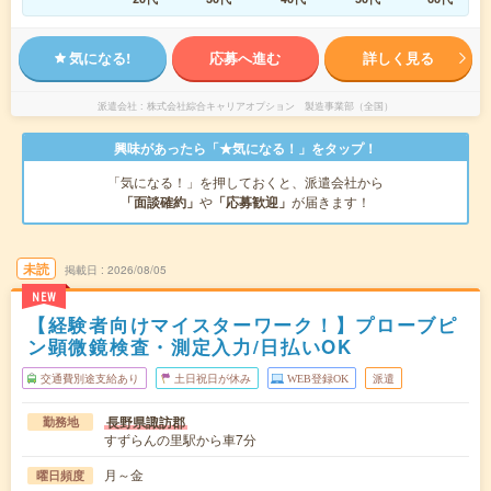
気になる!
応募へ進む
詳しく見る
派遣会社
株式会社綜合キャリアオプション 製造事業部（全国）
興味があったら「★気になる！」をタップ！
「気になる！」を押しておくと、派遣会社から
「面談確約」
や
「応募歓迎」
が届きます！
未読
掲載日
2026/08/05
NEW
【経験者向けマイスターワーク！】プローブピ
ン顕微鏡検査・測定入力/日払いOK
交通費別途支給あり
土日祝日が休み
WEB登録OK
派遣
長野県諏訪郡
勤務地
すずらんの里駅から車7分
月～金
曜日頻度