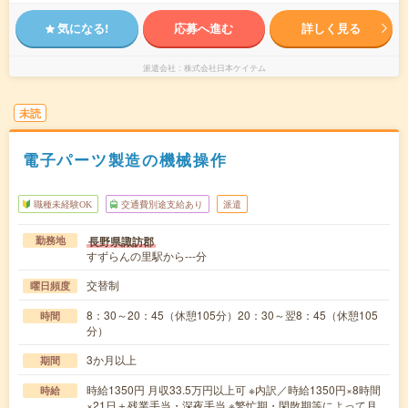
気になる!
応募へ進む
詳しく見る
派遣会社
株式会社日本ケイテム
未読
電子パーツ製造の機械操作
職種未経験OK
交通費別途支給あり
派遣
長野県諏訪郡
勤務地
すずらんの里駅から---分
交替制
曜日頻度
8：30～20：45（休憩105分）20：30～翌8：45（休憩105
時間
分）
3か月以上
期間
時給1350円 月収33.5万円以上可 ※内訳／時給1350円×8時間
時給
×21日＋残業手当・深夜手当 ※繁忙期・閑散期等によって月