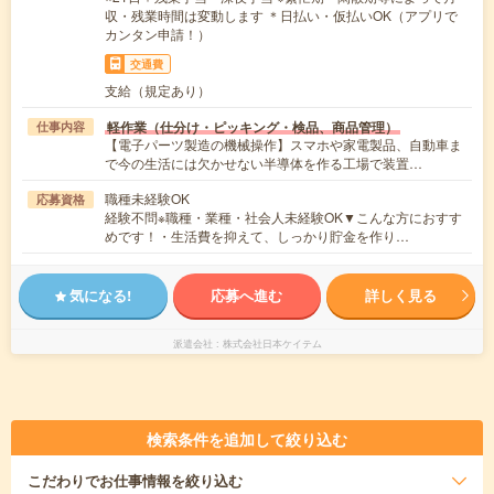
収・残業時間は変動します ＊日払い・仮払いOK（アプリで
カンタン申請！）
交通費
支給（規定あり）
軽作業（仕分け・ピッキング・検品、商品管理）
仕事内容
【電子パーツ製造の機械操作】スマホや家電製品、自動車ま
で今の生活には欠かせない半導体を作る工場で装置…
職種未経験OK
応募資格
経験不問※職種・業種・社会人未経験OK▼こんな方におすす
めです！・生活費を抑えて、しっかり貯金を作り…
気になる!
応募へ進む
詳しく見る
派遣会社
株式会社日本ケイテム
検索条件を追加して絞り込む
こだわり
でお仕事情報を絞り込む