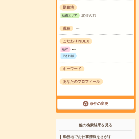
勤務地
北佐久郡
勤務エリア
職種
---
こだわりINDEX
---
絶対
---
できれば
キーワード
---
あなたのプロフィール
---
条件の変更
他の検索結果を見る
勤務地でお仕事情報をさがす