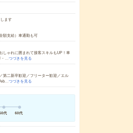
致します
全額支給）車通勤も可
おしゃれに囲まれて接客スキルもUP！車
容・…
つづきを見る
／第二新卒歓迎／フリーター歓迎／エル
eb…
つづきを見る
50代
60代