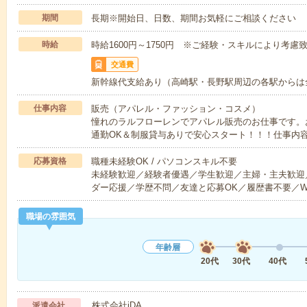
期間
長期※開始日、日数、期間お気軽にご相談ください
時給
時給1600円～1750円 ※ご経験・スキルにより考慮
交通費
新幹線代支給あり（高崎駅・長野駅周辺の各駅からは
仕事内容
販売（アパレル・ファッション・コスメ）
憧れのラルフローレンでアパレル販売のお仕事です。
通勤OK＆制服貸与ありで安心スタート！！！仕事内
応募資格
職種未経験OK / パソコンスキル不要
未経験歓迎／経験者優遇／学生歓迎／主婦・主夫歓迎
ダー応援／学歴不問／友達と応募OK／履歴書不要／W
職場の雰囲気
年齢層
20代
30代
40代
株式会社iDA
派遣会社