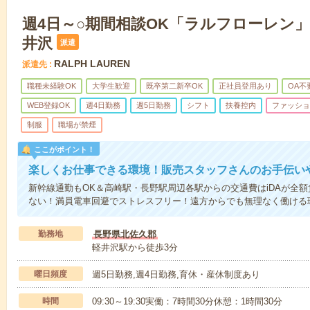
週4日～○期間相談OK「ラルフローレン」
井沢
派遣
RALPH LAUREN
派遣先
職種未経験OK
大学生歓迎
既卒第二新卒OK
正社員登用あり
OA不
WEB登録OK
週4日勤務
週5日勤務
シフト
扶養控内
ファッショ
制服
職場が禁煙
ここがポイント！
楽しくお仕事できる環境！販売スタッフさんのお手伝い
新幹線通勤もOK＆高崎駅・長野駅周辺各駅からの交通費はiDAが全
ない！満員電車回避でストレスフリー！遠方からでも無理なく働ける
勤務地
長野県北佐久郡
軽井沢駅から徒歩3分
曜日頻度
週5日勤務,週4日勤務,育休・産休制度あり
時間
09:30～19:30実働：7時間30分休憩：1時間30分