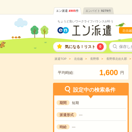
エン派遣
4905
件
エンバイト
9279
件
ちょうど良いワークライフバランスが叶う
北信越
気になる！リスト
0
保存し
派遣TOP
北信越
長野県
長野県北佐久郡
,
1
6
0
0
平均時給:
円
設定中の検索条件
期間
短期
派遣形式
---
時給
---