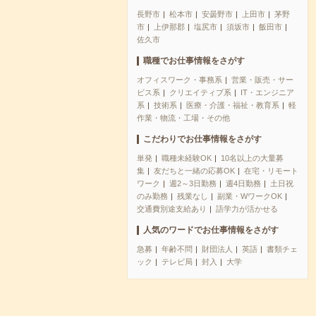
長野市
松本市
安曇野市
上田市
茅野
市
上伊那郡
塩尻市
須坂市
飯田市
佐久市
職種でお仕事情報をさがす
オフィスワーク・事務系
営業・販売・サー
ビス系
クリエイティブ系
IT・エンジニア
系
技術系
医療・介護・福祉・教育系
軽
作業・物流・工場・その他
こだわりでお仕事情報をさがす
単発
職種未経験OK
10名以上の大量募
集
友だちと一緒の応募OK
在宅・リモート
ワーク
週2～3日勤務
週4日勤務
土日祝
のみ勤務
残業なし
副業・WワークOK
交通費別途支給あり
語学力が活かせる
人気のワードでお仕事情報をさがす
急募
年齢不問
財団法人
英語
書類チェ
ック
テレビ局
封入
大学