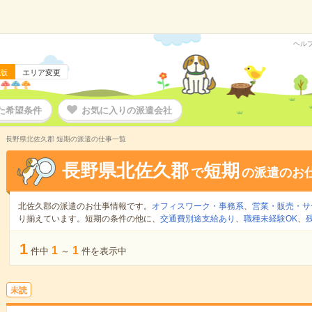
ヘル
版
エリア変更
た希望条件
お気に入りの派遣会社
長野県北佐久郡 短期の派遣の仕事一覧
長野県北佐久郡
短期
で
の派遣のお
北佐久郡の派遣のお仕事情報です。
オフィスワーク・事務系
、
営業・販売・サ
り揃えています。短期の条件の他に、
交通費別途支給あり
、
職種未経験OK
、
1
1
1
件中
～
件を表示中
未読