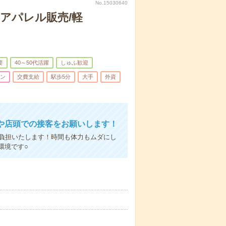
No.15030640
アパレル販売/軽
要
40～50代活躍
しゅふ歓迎
ン
交費支給
駅歩5分
大手
外資
や店頭での接客をお願いします！
額負担いたします！時間も体力もムダにし
環境です○