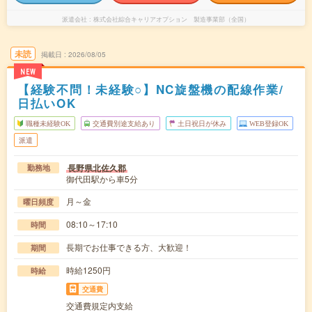
派遣会社
株式会社綜合キャリアオプション 製造事業部（全国）
未読
掲載日
2026/08/05
NEW
【経験不問！未経験○】NC旋盤機の配線作業/
日払いOK
職種未経験OK
交通費別途支給あり
土日祝日が休み
WEB登録OK
派遣
長野県北佐久郡
勤務地
御代田駅から車5分
月～金
曜日頻度
08:10～17:10
時間
長期でお仕事できる方、大歓迎！
期間
時給1250円
時給
交通費
交通費規定内支給