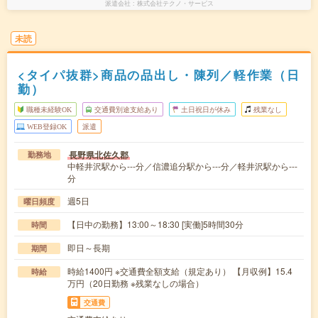
派遣会社
株式会社テクノ・サービス
未読
<タイパ抜群>商品の品出し・陳列／軽作業（日
勤）
職種未経験OK
交通費別途支給あり
土日祝日が休み
残業なし
WEB登録OK
派遣
長野県北佐久郡
勤務地
中軽井沢駅から---分／信濃追分駅から---分／軽井沢駅から---
分
週5日
曜日頻度
【日中の勤務】13:00～18:30 [実働]5時間30分
時間
即日～長期
期間
時給1400円 ※交通費全額支給（規定あり） 【月収例】15.4
時給
万円（20日勤務 ※残業なしの場合）
交通費