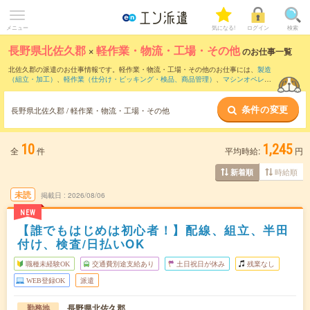
メニュー
気になる!
ログイン
検索
長野県北佐久郡
×
軽作業・物流・工場・その他
のお仕事一覧
北佐久郡の派遣のお仕事情報です。軽作業・物流・工場・その他のお仕事には、
製造
（組立・加工）
、
軽作業（仕分け・ピッキング・検品、商品管理）
、
マシンオペレー
ター
などがあります。さらに、
短期
・
単発
などの期間や、
職種未経験OK
などのこだわ
り条件で絞り込んでいただけます。
条件の変更
長野県北佐久郡 / 軽作業・物流・工場・その他
10
1,245
全
件
平均時給:
円
時給順
新着順
未読
掲載日
2026/08/06
NEW
【誰でもはじめは初心者！】配線、組立、半田
付け、検査/日払いOK
職種未経験OK
交通費別途支給あり
土日祝日が休み
残業なし
WEB登録OK
派遣
長野県北佐久郡
勤務地