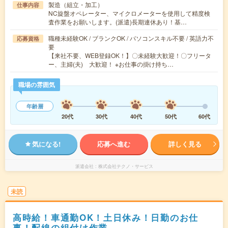
製造（組立・加工）
仕事内容
NC旋盤オペレーター、マイクロメーターを使用して精度検
査作業をお願いします。(派遣)長期連休あり！基…
職種未経験OK / ブランクOK / パソコンスキル不要 / 英語力不
応募資格
要
【来社不要、WEB登録OK！】〇未経験大歓迎！〇フリータ
ー、主婦(夫) 大歓迎！ ※お仕事の掛け持ち…
職場の雰囲気
年齢層
20代
30代
40代
50代
60代
気になる!
応募へ進む
詳しく見る
派遣会社
株式会社テクノ・サービス
未読
高時給！車通勤OK！土日休み！日勤のお仕
事！配線の組付け作業