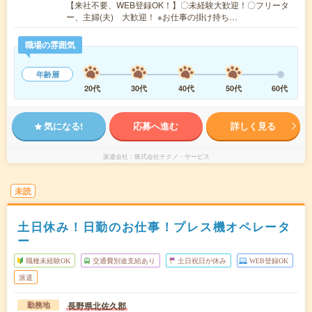
【来社不要、WEB登録OK！】〇未経験大歓迎！〇フリータ
ー、主婦(夫) 大歓迎！ ※お仕事の掛け持ち…
職場の雰囲気
年齢層
20代
30代
40代
50代
60代
気になる!
応募へ進む
詳しく見る
派遣会社
株式会社テクノ・サービス
未読
土日休み！日勤のお仕事！プレス機オペレータ
ー
職種未経験OK
交通費別途支給あり
土日祝日が休み
WEB登録OK
派遣
長野県北佐久郡
勤務地