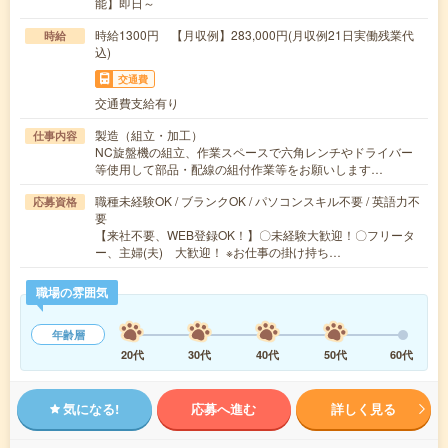
能】即日～
時給1300円 【月収例】283,000円(月収例21日実働残業代
時給
込)
交通費
交通費支給有り
製造（組立・加工）
仕事内容
NC旋盤機の組立、作業スペースで六角レンチやドライバー
等使用して部品・配線の組付作業等をお願いします…
職種未経験OK / ブランクOK / パソコンスキル不要 / 英語力不
応募資格
要
【来社不要、WEB登録OK！】〇未経験大歓迎！〇フリータ
ー、主婦(夫) 大歓迎！ ※お仕事の掛け持ち…
職場の雰囲気
年齢層
20代
30代
40代
50代
60代
気になる!
応募へ進む
詳しく見る