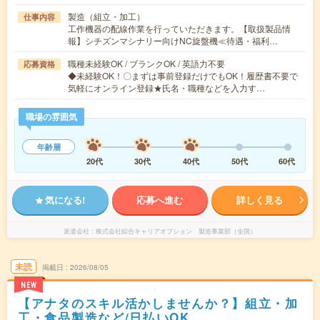
製造（組立・加工）
仕事内容
工作機器の配線作業を行っていただきます。【取扱製品情
報】シチズンマシナリー向けNC旋盤機≪待遇・福利…
職種未経験OK / ブランクOK / 英語力不要
応募資格
◆未経験OK！〇まずは事前登録だけでもOK！履歴書不要で
気軽にオンライン登録★氏名・職種などを入力す…
職場の雰囲気
年齢層
20代
30代
40代
50代
60代
気になる!
応募へ進む
詳しく見る
派遣会社
株式会社綜合キャリアオプション 製造事業部（全国）
未読
掲載日
2026/08/05
NEW
【アナタのスキル活かしませんか？】組立・加
工・食品製造など/日払いOK