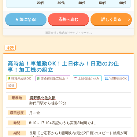
20代
30代
40代
50代
60代
気になる!
応募へ進む
詳しく見る
派遣会社
株式会社テクノ・サービス
未読
高時給！車通勤OK！土日休み！日勤のお仕
事！加工機の組立
職種未経験OK
交通費別途支給あり
土日祝日が休み
WEB登録OK
派遣
長野県北佐久郡
勤務地
御代田駅から徒歩22分
月～金
曜日頻度
8:10～17:10※表記のうち実働8時間です。
時間
長期【ご応募から1週間以内(最短2日目)のスピード就業が可
期間