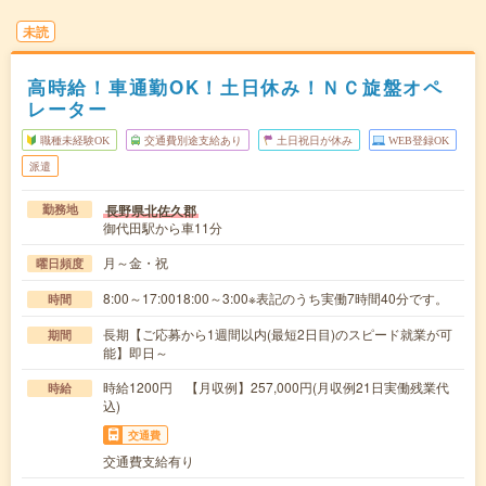
未読
高時給！車通勤OK！土日休み！ＮＣ旋盤オペ
レーター
職種未経験OK
交通費別途支給あり
土日祝日が休み
WEB登録OK
派遣
長野県北佐久郡
勤務地
御代田駅から車11分
月～金・祝
曜日頻度
8:00～17:0018:00～3:00※表記のうち実働7時間40分です。
時間
長期【ご応募から1週間以内(最短2日目)のスピード就業が可
期間
能】即日～
時給1200円 【月収例】257,000円(月収例21日実働残業代
時給
込)
交通費
交通費支給有り