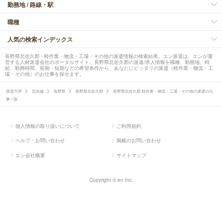
勤務地 / 路線・駅
職種
人気の検索インデックス
長野県北佐久郡 - 軽作業・物流・工場・その他の派遣情報の検索結果。エン派遣は、エンが運
営する人材派遣会社のポータルサイト。長野県北佐久郡の派遣/求人情報を職種、勤務地、時
給、勤務時間、長期・短期などの希望条件から、あなたにピッタリの派遣（軽作業・物流・工
場・その他）のお仕事を探せます。
派遣TOP
北信越
長野県
長野県北佐久郡
長野県北佐久郡 軽作業・物流・工場・その他の派遣の仕
事一覧
個人情報の取り扱いについて
ご利用規約
ヘルプ・お問い合わせ
掲載のお問い合わせ
エン会社概要
サイトマップ
Copyright © en Inc.