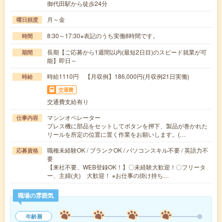
御代田駅から徒歩24分
月～金
曜日頻度
8:30～17:30※表記のうち実働8時間です。
時間
長期【ご応募から1週間以内(最短2日目)のスピード就業が可
期間
能】即日～
時給1110円 【月収例】186,000円(月収例21日実働)
時給
交通費
交通費支給有り
マシンオペレーター
仕事内容
プレス機に部品をセットしてボタンを押下、製品が巻かれた
リールを所定の位置に置く作業をお願いします。(…
職種未経験OK / ブランクOK / パソコンスキル不要 / 英語力不
応募資格
要
【来社不要、WEB登録OK！】〇未経験大歓迎！〇フリータ
ー、主婦(夫) 大歓迎！ ※お仕事の掛け持ち…
職場の雰囲気
年齢層