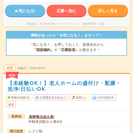
気になる!
応募へ進む
詳しく見る
派遣会社
株式会社綜合キャリアオプション 製造事業部（全国）
興味があったら「★気になる！」をタップ！
「気になる！」を押しておくと、派遣会社から
「面談確約」
や
「応募歓迎」
が届きます！
未読
掲載日
2026/08/05
NEW
【未経験OK！】老人ホームの盛付け・配膳・
洗浄/日払いOK
職種未経験OK
交通費別途支給あり
残業なし
WEB登録OK
派遣
長野県北佐久郡
勤務地
中軽井沢駅から車4分
シフト制
曜日頻度