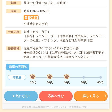
長期でお仕事できる方、大歓迎！
期間
時給1132～1350円
時給
交通費
交通費規定内支給
製造（組立・加工）
仕事内容
【製品】ファンモーター【作業内容】機械組立、ファンモー
ターの組立、バラシング、検査など他付帯業務【重…
職種未経験OK / ブランクOK / 英語力不要
応募資格
◆未経験OK！〇まずは事前登録だけでもOK！履歴書不要で
気軽にオンライン登録★氏名・職種などを入力す…
職場の雰囲気
年齢層
20代
30代
40代
50代
60代
気になる!
応募へ進む
詳しく見る
派遣会社
株式会社綜合キャリアオプション 製造事業部（全国）