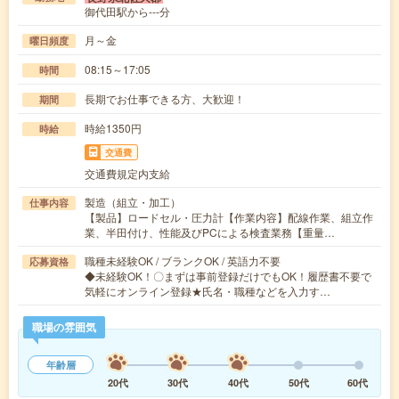
御代田駅から---分
月～金
曜日頻度
08:15～17:05
時間
長期でお仕事できる方、大歓迎！
期間
時給1350円
時給
交通費
交通費規定内支給
製造（組立・加工）
仕事内容
【製品】ロードセル・圧力計【作業内容】配線作業、組立作
業、半田付け、性能及びPCによる検査業務【重量…
職種未経験OK / ブランクOK / 英語力不要
応募資格
◆未経験OK！〇まずは事前登録だけでもOK！履歴書不要で
気軽にオンライン登録★氏名・職種などを入力す…
職場の雰囲気
年齢層
20代
30代
40代
50代
60代