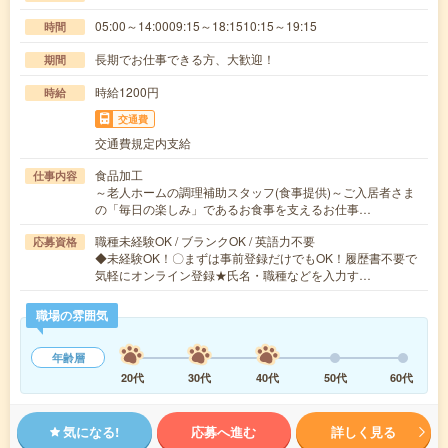
05:00～14:0009:15～18:1510:15～19:15
時間
長期でお仕事できる方、大歓迎！
期間
時給1200円
時給
交通費
交通費規定内支給
食品加工
仕事内容
～老人ホームの調理補助スタッフ(食事提供)～ご入居者さま
の「毎日の楽しみ」であるお食事を支えるお仕事…
職種未経験OK / ブランクOK / 英語力不要
応募資格
◆未経験OK！〇まずは事前登録だけでもOK！履歴書不要で
気軽にオンライン登録★氏名・職種などを入力す…
職場の雰囲気
年齢層
20代
30代
40代
50代
60代
気になる!
応募へ進む
詳しく見る