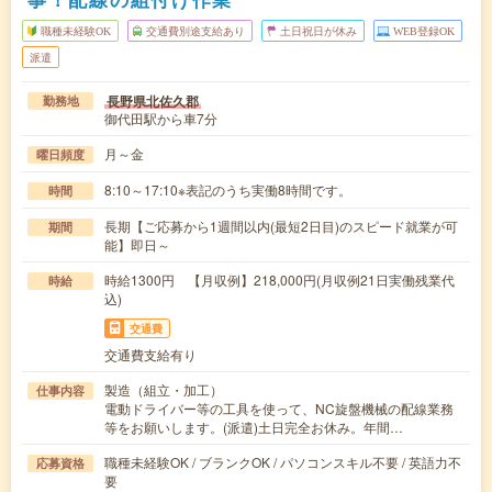
職種未経験OK
交通費別途支給あり
土日祝日が休み
WEB登録OK
派遣
長野県北佐久郡
勤務地
御代田駅から車7分
月～金
曜日頻度
8:10～17:10※表記のうち実働8時間です。
時間
長期【ご応募から1週間以内(最短2日目)のスピード就業が可
期間
能】即日～
時給1300円 【月収例】218,000円(月収例21日実働残業代
時給
込)
交通費
交通費支給有り
製造（組立・加工）
仕事内容
電動ドライバー等の工具を使って、NC旋盤機械の配線業務
等をお願いします。(派遣)土日完全お休み。年間…
職種未経験OK / ブランクOK / パソコンスキル不要 / 英語力不
応募資格
要