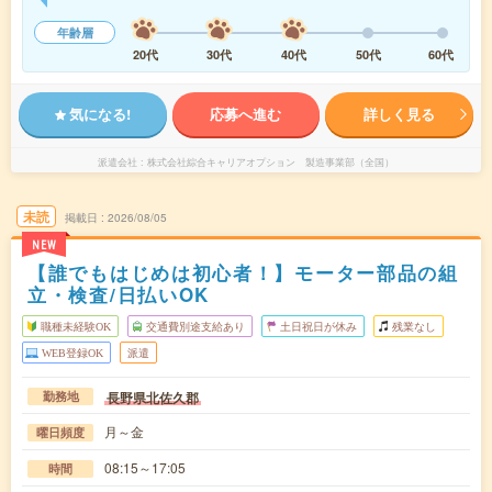
年齢層
20代
30代
40代
50代
60代
気になる!
応募へ進む
詳しく見る
派遣会社
株式会社綜合キャリアオプション 製造事業部（全国）
未読
掲載日
2026/08/05
NEW
【誰でもはじめは初心者！】モーター部品の組
立・検査/日払いOK
職種未経験OK
交通費別途支給あり
土日祝日が休み
残業なし
WEB登録OK
派遣
長野県北佐久郡
勤務地
月～金
曜日頻度
08:15～17:05
時間