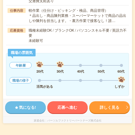
交通費支給あり
軽作業（仕分け・ピッキング・検品、商品管理）
仕事内容
＊品出し・商品陳列業務・スーパーマーケットで商品の品出
しや陳列を担当します。・裏方作業で接客なし！誰…
職種未経験OK / ブランクOK / パソコンスキル不要 / 英語力不
応募資格
要
未経験可
職場の雰囲気
年齢層
20代
30代
40代
50代
60代
職場の様子
活気がある
しずか
気になる!
応募へ進む
詳しく見る
派遣会社
パーソルファクトリーパートナーズ株式会社