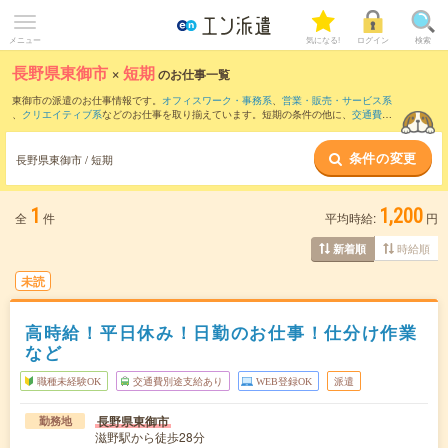
メニュー
気になる!
ログイン
検索
長野県東御市
×
短期
のお仕事一覧
東御市の派遣のお仕事情報です。
オフィスワーク・事務系
、
営業・販売・サービス系
、
クリエイティブ系
などのお仕事を取り揃えています。短期の条件の他に、
交通費別
途支給あり
、
職種未経験OK
、
残業なし
などでもお探し頂けます。
条件の変更
長野県東御市 / 短期
1
1,200
全
件
平均時給:
円
時給順
新着順
未読
高時給！平日休み！日勤のお仕事！仕分け作業
など
職種未経験OK
交通費別途支給あり
WEB登録OK
派遣
長野県東御市
勤務地
滋野駅から徒歩28分