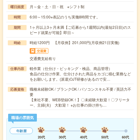
月～金・土・日・祝 ※シフト制
曜日頻度
6:00～15:00※表記のうち実働8時間です。
時間
1ヶ月以上3ヶ月未満【ご応募から1週間以内(最短2日目)のス
期間
ピード就業が可能】即日～
時給1200円 【月収例】201,000円(月収例21日実働)
時給
交通費
交通費支給有り
軽作業（仕分け・ピッキング・検品、商品管理）
仕事内容
食品の仕分け作業、仕分けされた商品をカゴに積む業務など
をお願いします。(派遣)OJT研修があるので安…
職種未経験OK / ブランクOK / パソコンスキル不要 / 英語力不
応募資格
要
【来社不要、WEB登録OK！】〇未経験大歓迎！〇フリータ
ー、主婦(夫) 大歓迎！ ※お仕事の掛け持ち…
職場の雰囲気
年齢層
20代
30代
40代
50代
60代