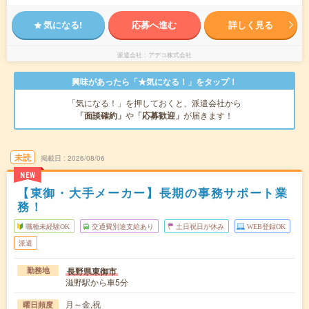
気になる!
応募へ進む
詳しく見る
派遣会社
アデコ株式会社
興味があったら「★気になる！」をタップ！
「気になる！」を押しておくと、派遣会社から
「面談確約」
や
「応募歓迎」
が届きます！
未読
掲載日
2026/08/06
NEW
【東御・大手メーカー】長期の事務サポート業
務！
職種未経験OK
交通費別途支給あり
土日祝日が休み
WEB登録OK
派遣
長野県東御市
勤務地
滋野駅から車5分
月～金,祝
曜日頻度