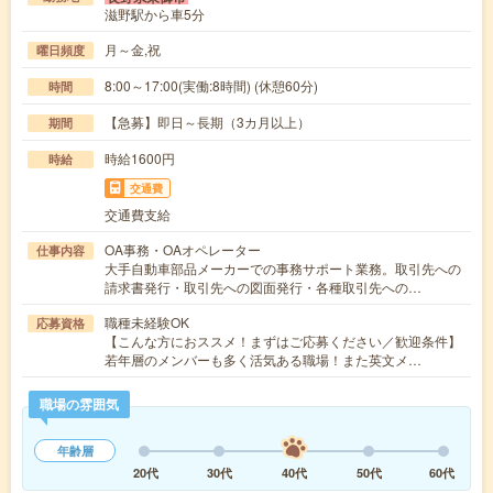
滋野駅から車5分
月～金,祝
曜日頻度
8:00～17:00(実働:8時間) (休憩60分)
時間
【急募】即日～長期（3カ月以上）
期間
時給1600円
時給
交通費
交通費支給
OA事務・OAオペレーター
仕事内容
大手自動車部品メーカーでの事務サポート業務。取引先への
請求書発行・取引先への図面発行・各種取引先への…
職種未経験OK
応募資格
【こんな方におススメ！まずはご応募ください／歓迎条件】
若年層のメンバーも多く活気ある職場！また英文メ…
職場の雰囲気
年齢層
20代
30代
40代
50代
60代