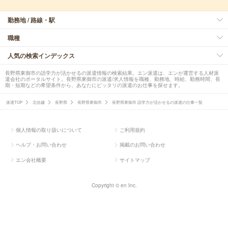
勤務地 / 路線・駅
職種
人気の検索インデックス
長野県東御市の語学力が活かせるの派遣情報の検索結果。エン派遣は、エンが運営する人材派
遣会社のポータルサイト。長野県東御市の派遣/求人情報を職種、勤務地、時給、勤務時間、長
期・短期などの希望条件から、あなたにピッタリの派遣のお仕事を探せます。
派遣TOP
北信越
長野県
長野県東御市
長野県東御市 語学力が活かせるの派遣の仕事一覧
個人情報の取り扱いについて
ご利用規約
ヘルプ・お問い合わせ
掲載のお問い合わせ
エン会社概要
サイトマップ
Copyright © en Inc.