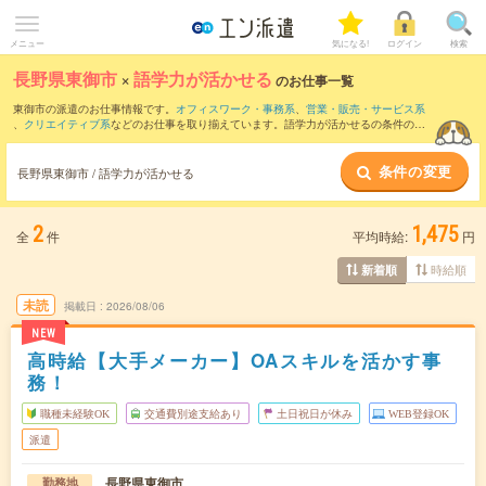
メニュー
気になる!
ログイン
検索
長野県東御市
×
語学力が活かせる
のお仕事一覧
東御市の派遣のお仕事情報です。
オフィスワーク・事務系
、
営業・販売・サービス系
、
クリエイティブ系
などのお仕事を取り揃えています。語学力が活かせるの条件の他
に、
交通費別途支給あり
、
職種未経験OK
、
残業なし
などのこだわり条件も取り揃えて
います。
条件の変更
長野県東御市 / 語学力が活かせる
2
1,475
全
件
平均時給:
円
時給順
新着順
未読
掲載日
2026/08/06
NEW
高時給【大手メーカー】OAスキルを活かす事
務！
職種未経験OK
交通費別途支給あり
土日祝日が休み
WEB登録OK
派遣
長野県東御市
勤務地