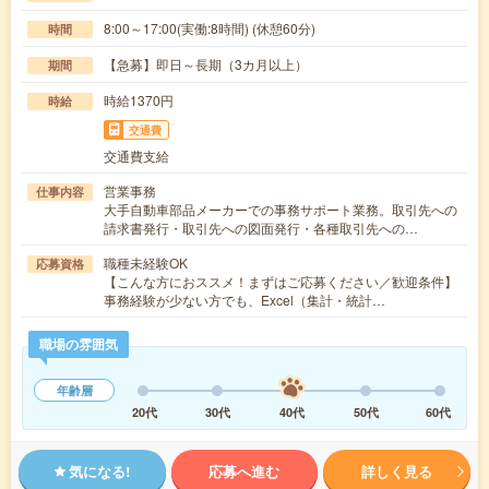
8:00～17:00(実働:8時間) (休憩60分)
時間
【急募】即日～長期（3カ月以上）
期間
時給1370円
時給
交通費
交通費支給
営業事務
仕事内容
大手自動車部品メーカーでの事務サポート業務。取引先への
請求書発行・取引先への図面発行・各種取引先への…
職種未経験OK
応募資格
【こんな方におススメ！まずはご応募ください／歓迎条件】
事務経験が少ない方でも、Excel（集計・統計…
職場の雰囲気
年齢層
20代
30代
40代
50代
60代
気になる!
応募へ進む
詳しく見る