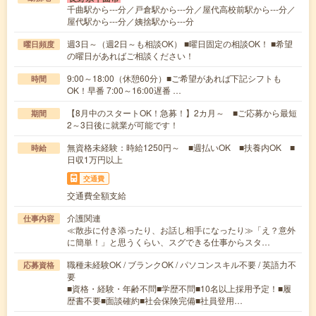
千曲駅から---分／戸倉駅から---分／屋代高校前駅から---分／
屋代駅から---分／姨捨駅から---分
週3日～（週2日～も相談OK） ■曜日固定の相談OK！ ■希望
曜日頻度
の曜日があればご相談ください！
9:00～18:00（休憩60分）■ご希望があれば下記シフトも
時間
OK！早番 7:00～16:00遅番 …
【8月中のスタートOK！急募！】2カ月～ ■ご応募から最短
期間
2～3日後に就業が可能です！
無資格未経験：時給1250円～ ■週払いOK ■扶養内OK ■
時給
日収1万円以上
交通費
交通費全額支給
介護関連
仕事内容
≪散歩に付き添ったり、お話し相手になったり≫「え？意外
に簡単！」と思うくらい、スグできる仕事からスタ…
職種未経験OK / ブランクOK / パソコンスキル不要 / 英語力不
応募資格
要
■資格・経験・年齢不問■学歴不問■10名以上採用予定！■履
歴書不要■面談確約■社会保険完備■社員登用…