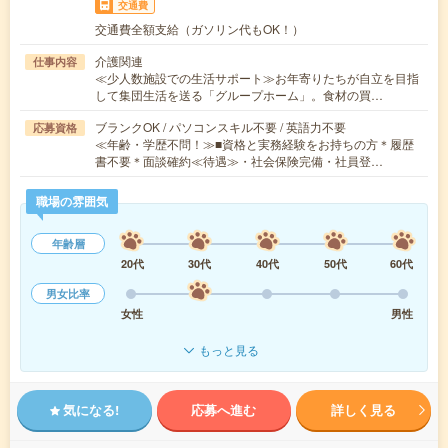
交通費
交通費全額支給（ガソリン代もOK！）
介護関連
仕事内容
≪少人数施設での生活サポート≫お年寄りたちが自立を目指
して集団生活を送る「グループホーム」。食材の買…
ブランクOK / パソコンスキル不要 / 英語力不要
応募資格
≪年齢・学歴不問！≫■資格と実務経験をお持ちの方＊履歴
書不要＊面談確約≪待遇≫・社会保険完備・社員登…
職場の雰囲気
年齢層
20代
30代
40代
50代
60代
男女比率
女性
男性
もっと見る
気になる!
応募へ進む
詳しく見る