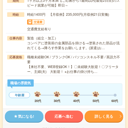
1ヶ月以上3ヶ月未満【ご応募から1週間以内(最短2日目)のス
期間
ピード就業が可能】即日～
時給1400円 【月収例】235,000円(月収例21日実働)
時給
交通費
交通費支給有り
製造（組立・加工）
仕事内容
コンベアに塗装前の金属部品を掛ける→塗装された部品が流
れてくる→降ろす作業をお願いします。(派遣)お…
職種未経験OK / ブランクOK / パソコンスキル不要 / 英語力不
応募資格
要
【来社不要、WEB登録OK！】〇未経験大歓迎！〇フリータ
ー、主婦(夫) 大歓迎！ ※お仕事の掛け持ち…
職場の雰囲気
年齢層
20代
30代
40代
50代
60代
気になる!
応募へ進む
詳しく見る