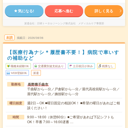
気になる!
応募へ進む
詳しく見る
派遣会社
日研トータルソーシング株式会社 メディカルケア事業部
未読
掲載日
2026/08/06
【医療行為ナシ＊履歴書不要！】病院で車いす
の補助など
職種未経験OK
交通費別途支給あり
土日祝日が休み
残業なし
WEB登録OK
派遣
長野県千曲市
勤務地
千曲駅から---分／戸倉駅から---分／屋代高校前駅から---分／
屋代駅から---分／姨捨駅から---分
週2日～OK ■曜日固定の相談OK！ ■希望の曜日があればご相
曜日頻度
談ください！
9:00～18:00（休憩60分）■ご希望があれば下記シフトも
時間
OK！早番 7:00～16:00遅番 …