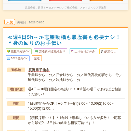
派遣会社
日研トータルソーシング株式会社 メディカルケア事業部
未読
掲載日
2026/08/05
≪週4日5h～≫志望動機も履歴書も必要ナシ！
＊身の回りのお手伝い
職種未経験OK
交通費別途支給あり
土日祝日が休み
残業なし
WEB登録OK
派遣
長野県千曲市
勤務地
千曲駅から---分／戸倉駅から---分／屋代高校前駅から---分／
屋代駅から---分／姨捨駅から---分
週4日～ ■曜日固定の相談OK！ ■希望の曜日があればご相談
曜日頻度
ください！
1日5時間からOK！■シフト例(1)8:00～13:00(2)10:00～
時間
15:00(3)12:00…
【積極採用中！】＊1年以上勤務している方が多数！ご応募
期間
から最短2～3日後の就業も相談可能です！