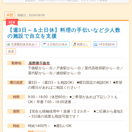
派遣会社
日研トータルソーシング株式会社 メディカルケア事業部
未読
掲載日
2026/08/08
NEW
【週3日～＆土日休】料理の手伝いなど少人数
の施設で自立を支援
交通費別途支給あり
土日祝日が休み
残業なし
WEB登録OK
派遣
長野県千曲市
勤務地
千曲駅から---分／戸倉駅から---分／屋代高校前駅から---分／
屋代駅から---分／姨捨駅から---分
週3日～（週2日～も相談OK） ■曜日固定の相談OK！ ■希望
曜日頻度
の曜日があればご相談ください！
9:00～18:00（休憩60分）■ご希望があれば下記シフトも
時間
OK！早番 7:00～16:00遅番 …
【現在も積極採用中！急募！】2カ月～ ■ご応募から最短2
期間
～3日後の就業も相談可能です！
時給1400円～ ■週払いOK
時給