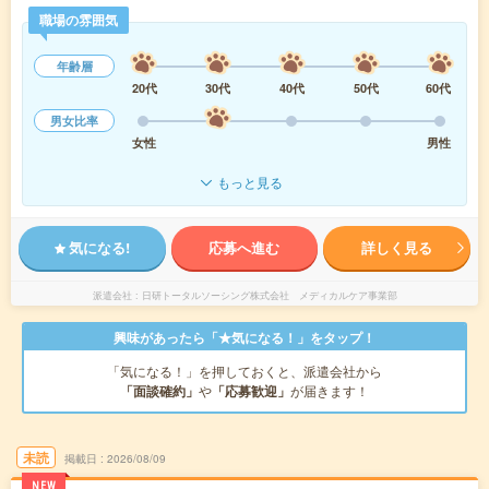
職場の雰囲気
年齢層
20代
30代
40代
50代
60代
男女比率
女性
男性
もっと見る
気になる!
応募へ進む
詳しく見る
派遣会社
日研トータルソーシング株式会社 メディカルケア事業部
興味があったら「★気になる！」をタップ！
「気になる！」を押しておくと、派遣会社から
「面談確約」
や
「応募歓迎」
が届きます！
未読
掲載日
2026/08/09
NEW