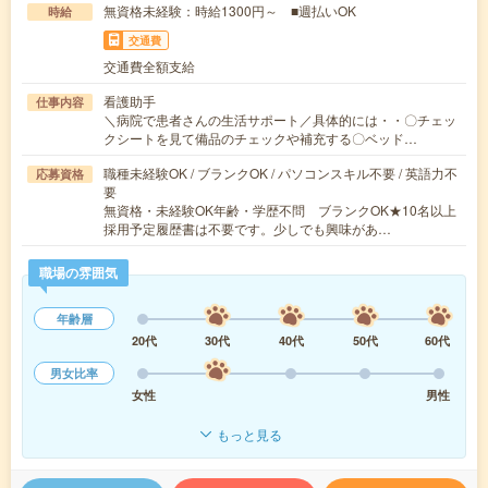
無資格未経験：時給1300円～ ■週払いOK
時給
交通費
交通費全額支給
看護助手
仕事内容
＼病院で患者さんの生活サポート／具体的には・・〇チェッ
クシートを見て備品のチェックや補充する〇ベッド…
職種未経験OK / ブランクOK / パソコンスキル不要 / 英語力不
応募資格
要
無資格・未経験OK年齢・学歴不問 ブランクOK★10名以上
採用予定履歴書は不要です。少しでも興味があ…
職場の雰囲気
年齢層
20代
30代
40代
50代
60代
男女比率
女性
男性
もっと見る