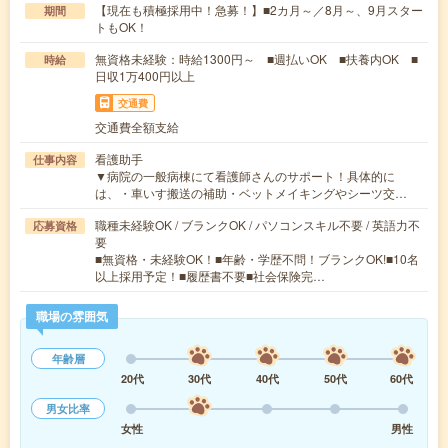
【現在も積極採用中！急募！】■2カ月～／8月～、9月スター
期間
トもOK！
無資格未経験：時給1300円～ ■週払いOK ■扶養内OK ■
時給
日収1万400円以上
交通費
交通費全額支給
看護助手
仕事内容
▼病院の一般病棟にて看護師さんのサポート！具体的に
は、・車いす搬送の補助・ベットメイキングやシーツ交…
職種未経験OK / ブランクOK / パソコンスキル不要 / 英語力不
応募資格
要
■無資格・未経験OK！■年齢・学歴不問！ブランクOK!■10名
以上採用予定！■履歴書不要■社会保険完…
職場の雰囲気
年齢層
20代
30代
40代
50代
60代
男女比率
女性
男性