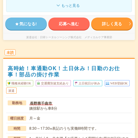
もっと見る
気になる!
応募へ進む
詳しく見る
派遣会社
日研トータルソーシング株式会社 メディカルケア事業部
未読
高時給！車通勤OK！土日休み！日勤のお仕
事！部品の掛け作業
職種未経験OK
交通費別途支給あり
土日祝日が休み
WEB登録OK
派遣
長野県千曲市
勤務地
姨捨駅から車8分
月～金
曜日頻度
8:30～17:30※表記のうち実働8時間です。
時間