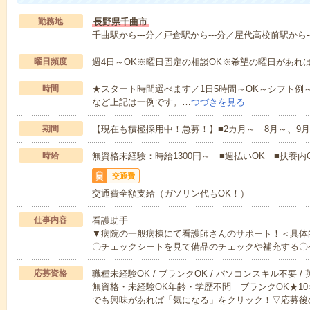
勤務地
長野県千曲市
千曲駅から---分／戸倉駅から---分／屋代高校前駅から--
曜日頻度
週4日～OK※曜日固定の相談OK※希望の曜日があれ
時間
★スタート時間選べます／1日5時間～OK～シフト例～10:00～1
など上記は一例です。…
つづきを見る
期間
【現在も積極採用中！急募！】■2カ月～ 8月～、9月
時給
無資格未経験：時給1300円～ ■週払いOK ■扶養内O
交通費
交通費全額支給（ガソリン代もOK！）
仕事内容
看護助手
▼病院の一般病棟にて看護師さんのサポート！＜具体
〇チェックシートを見て備品のチェックや補充する〇
応募資格
職種未経験OK / ブランクOK / パソコンスキル不要 /
無資格・未経験OK年齢・学歴不問 ブランクOK★1
でも興味があれば「気になる」をクリック！▽応募後