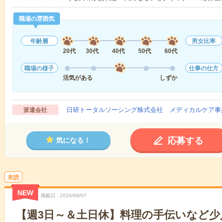
職場の雰囲気
年齢層
男女比率
20代
30代
40代
50代
60代
職場の様子
仕事の仕方
活気がある
しずか
日研トータルソーシング株式会社 メディカルケア事
派遣会社
応募する
気になる！
未読
NEW
掲載日
2026/08/07
【週3日～＆土日休】料理の手伝いなど少