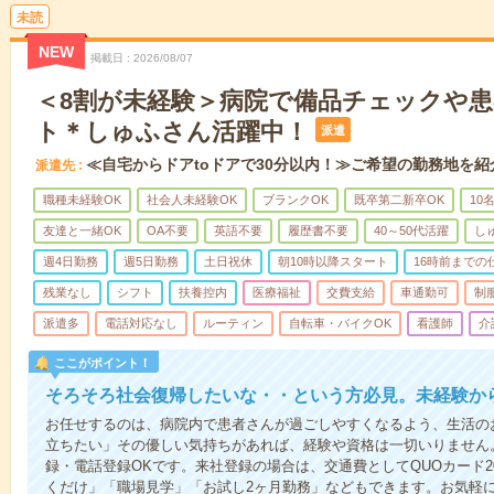
未読
NEW
掲載日
2026/08/07
＜8割が未経験＞病院で備品チェックや
ト＊しゅふさん活躍中！
派遣
≪自宅からドアtoドアで30分以内！≫ご希望の勤務地を紹
派遣先
職種未経験OK
社会人未経験OK
ブランクOK
既卒第二新卒OK
10
友達と一緒OK
OA不要
英語不要
履歴書不要
40～50代活躍
し
週4日勤務
週5日勤務
土日祝休
朝10時以降スタート
16時前までの
残業なし
シフト
扶養控内
医療福祉
交費支給
車通勤可
制
派遣多
電話対応なし
ルーティン
自転車・バイクOK
看護師
介
ここがポイント！
そろそろ社会復帰したいな・・という方必見。未経験か
お任せするのは、病院内で患者さんが過ごしやすくなるよう、生活の
立ちたい」その優しい気持ちがあれば、経験や資格は一切いりません
録・電話登録OKです。来社登録の場合は、交通費としてQUOカード2
くだけ」「職場見学」「お試し2ヶ月勤務」などもできます。お気軽