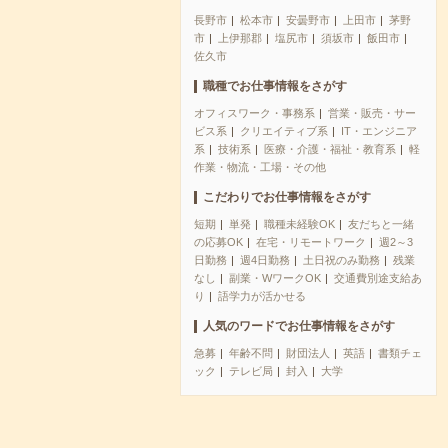
長野市
松本市
安曇野市
上田市
茅野
市
上伊那郡
塩尻市
須坂市
飯田市
佐久市
職種でお仕事情報をさがす
オフィスワーク・事務系
営業・販売・サー
ビス系
クリエイティブ系
IT・エンジニア
系
技術系
医療・介護・福祉・教育系
軽
作業・物流・工場・その他
こだわりでお仕事情報をさがす
短期
単発
職種未経験OK
友だちと一緒
の応募OK
在宅・リモートワーク
週2～3
日勤務
週4日勤務
土日祝のみ勤務
残業
なし
副業・WワークOK
交通費別途支給あ
り
語学力が活かせる
人気のワードでお仕事情報をさがす
急募
年齢不問
財団法人
英語
書類チェ
ック
テレビ局
封入
大学