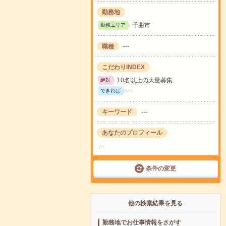
勤務地
千曲市
勤務エリア
職種
---
こだわりINDEX
10名以上の大量募集
絶対
---
できれば
キーワード
---
あなたのプロフィール
---
条件の変更
他の検索結果を見る
勤務地でお仕事情報をさがす