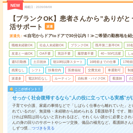
NEW
掲載日
2026/08/08
【ブランクOK】患者さんから”ありがと
活サポート
派遣
≪自宅からドアtoドアで30分以内！≫ご希望の勤務地を紹
派遣先
職種未経験OK
社会人未経験OK
ブランクOK
既卒第二新卒OK
10
友達と一緒OK
OA不要
英語不要
履歴書不要
40～50代活躍
し
週5日勤務
土日祝休
朝10時以降スタート
16時前までの仕事
17時
残業なし
シフト
扶養控内
医療福祉
交費支給
車通勤可
制
派遣多
電話対応なし
ルーティン
自転車・バイクOK
看護師
介
ここがポイント！
せっかく社会復帰するなら“人の役に立っている実感”が
子育てや介護、家庭の事情などで「しばらく仕事から離れていた」と
れているのが、無資格・未経験から始められる【看護助手】です。難
ければ病院は回らないと言われるほど。それくらい誰かに必要とされ
んの身の回りのサポートやシーツ交換、備品の補充など。看護師さん
しずつ慣…
つづきを見る