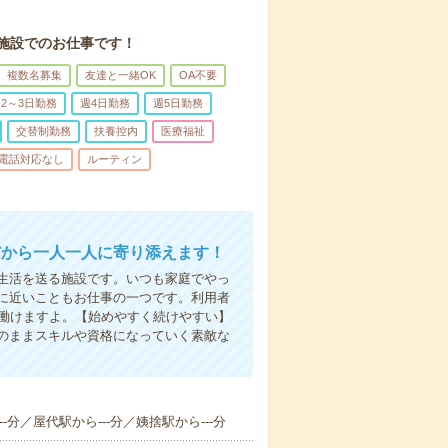
施設でのお仕事です！
複数名募集
友達と一緒OK
OA不要
2～3日勤務
週4日勤務
週5日勤務
交替制勤務
扶養控内
医療福祉
電話対応なし
ルーティン
だから一人一人に寄り添えます！
生活を送る施設です。いつも家庭でやっ
に近いこともお仕事の一つです。利用者
で働けますよ。【始めやすく続けやすい】
のままスキルや資格になっていく素敵な
-分／屋代駅から---分／姨捨駅から---分