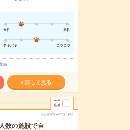
女性
男性
テキパキ
コツコツ
業部
詳しく見る
一括
応募
No.NKNTSHMT08_GRD
人数の施設で自