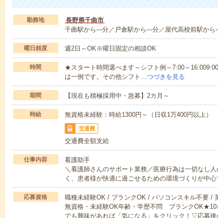
勤務地
長野県千曲市
千曲駅から---分／戸倉駅から---分／屋代高校前駅から--
曜日頻度
週2日～OK※曜日固定の相談OK
時間
★スタート時間選べます～シフト例～7:00～16:009:00～
は一例です。その他シフト…
つづきを見る
期間
【現在も積極採用中・急募】2カ月～
時給
無資格未経験：時給1300円～（日収1万400円以上）
交通費
交通費全額支給
仕事内容
看護助手
＼看護師さんのサポート業務／医療行為は一切なし人
く、患者様が快適に過ごせるための環境づくりが中心
応募資格
職種未経験OK / ブランクOK / パソコンスキル不要 /
無資格・未経験OK年齢・学歴不問 ブランクOK★1
でも興味があれば「気になる」をクリック！▽応募後