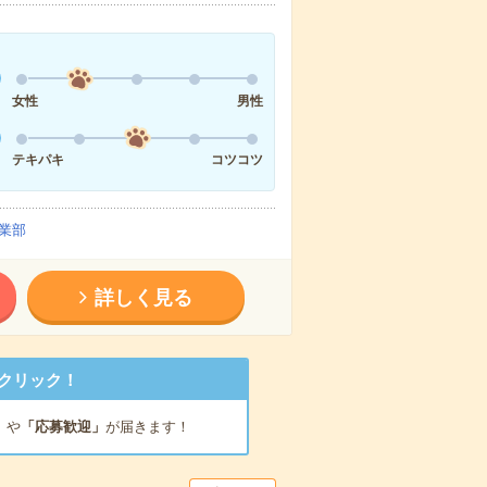
女性
男性
テキパキ
コツコツ
業部
詳しく見る
クリック！
」
や
「応募歓迎」
が届きます！