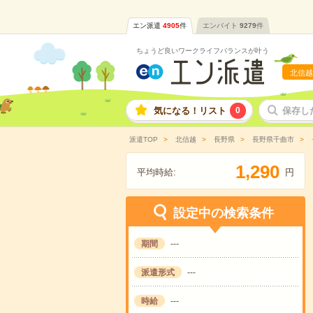
エン派遣
4905
件
エンバイト
9279
件
ちょうど良いワークライフバランスが叶う
北信越
気になる！リスト
0
保存し
派遣TOP
北信越
長野県
長野県千曲市
,
1
2
9
0
平均時給:
円
設定中の検索条件
期間
---
派遣形式
---
時給
---