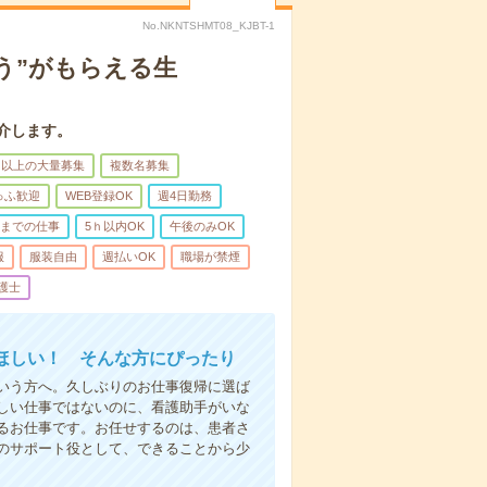
No.NKNTSHMT08_KJBT-1
う”がもらえる生
介します。
名以上の大量募集
複数名募集
ゅふ歓迎
WEB登録OK
週4日勤務
前までの仕事
5ｈ以内OK
午後のみOK
服
服装自由
週払いOK
職場が禁煙
護士
ほしい！ そんな方にぴったり
いう方へ。久しぶりのお仕事復帰に選ば
しい仕事ではないのに、看護助手がいな
るお仕事です。お任せするのは、患者さ
のサポート役として、できることから少