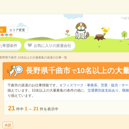
ヘル
版
エリア変更
た希望条件
お気に入りの派遣会社
長野県千曲市 10名以上の大量募集の派遣の仕事一覧
長野県千曲市
10名以上の大
で
千曲市の派遣のお仕事情報です。
オフィスワーク・事務系
、
営業・販売・サー
揃えています。10名以上の大量募集の条件の他に、
交通費別途支給あり
、
職種
り揃えています。
21
1
21
件中
～
件を表示中
未読