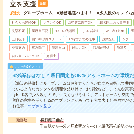
立を支援
派遣
グループホーム ■勤務地選べます！ ■少人数のキレイな
派遣先
社会人未経験OK
ブランクOK
既卒第二新卒OK
10名以上の大量募集
英語不要
履歴書不要
40～50代活躍
しゅふ歓迎
WEB登録OK
週
土日祝休
朝10時以降スタート
17時前までの仕事
残業なし
シフト
交費支給
車通勤可
服装自由
週払いOK
職場が禁煙
派遣多
自転車・バイクOK
介護士
ここがポイント！
≪残業ほぼなし＊曜日固定もOK≫アットホームな環境
【施設の特徴】グループホームはお年寄りたちが自立を目指して共同
ているようなカンタンな調理や盛り付け、お掃除など…。そんな家事
は5～9名で少人数なので、仲良くなりやすく、アットホームな空間
普段の家事を活かせるのでブランクがあっても大丈夫！仕事内容がそ
お仕事…
つづきを見る
勤務地
長野県千曲市
千曲駅から---分／戸倉駅から---分／屋代高校前駅から--