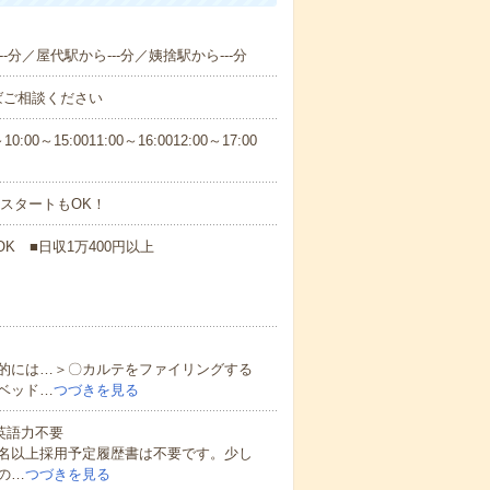
-分／屋代駅から---分／姨捨駅から---分
ばご相談ください
5:0011:00～16:0012:00～17:00
スタートもOK！
K ■日収1万400円以上
的には…＞〇カルテをファイリングする
ベッド…
つづきを見る
 英語力不要
0名以上採用予定履歴書は不要です。少し
の…
つづきを見る