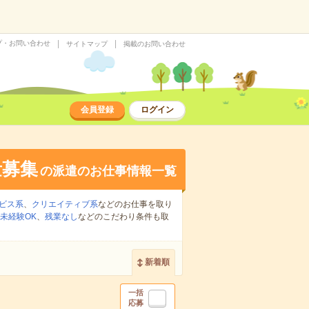
プ・お問い合わせ
サイトマップ
掲載のお問い合わせ
会員登録
ログイン
量募集
の派遣のお仕事情報一覧
ビス系
、
クリエイティブ系
などのお仕事を取り
未経験OK
、
残業なし
などのこだわり条件も取
新着順
一括
応募