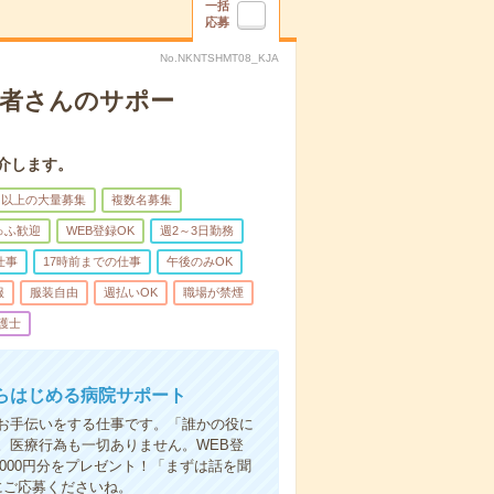
一括
応募
No.NKNTSHMT08_KJA
患者さんのサポー
介します。
名以上の大量募集
複数名募集
ゅふ歓迎
WEB登録OK
週2～3日勤務
仕事
17時前までの仕事
午後のみOK
服
服装自由
週払いOK
職場が禁煙
護士
らはじめる病院サポート
お手伝いをする仕事です。「誰かの役に
。医療行為も一切ありません。WEB登
000円分をプレゼント！「まずは話を聞
にご応募くださいね。