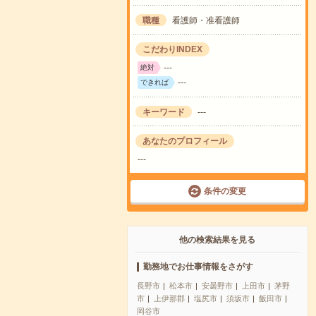
職種
看護師・准看護師
こだわりINDEX
---
絶対
---
できれば
キーワード
---
あなたのプロフィール
---
条件の変更
他の検索結果を見る
勤務地でお仕事情報をさがす
長野市
松本市
安曇野市
上田市
茅野
市
上伊那郡
塩尻市
須坂市
飯田市
岡谷市