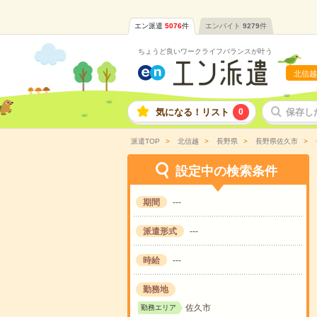
エン派遣
5076
件
エンバイト
9279
件
ちょうど良いワークライフバランスが叶う
北信越
気になる！リスト
0
保存し
派遣TOP
北信越
長野県
長野県佐久市
設定中の検索条件
期間
---
派遣形式
---
時給
---
勤務地
佐久市
勤務エリア