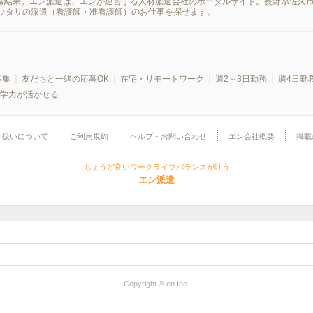
検索結果。エン派遣は、エンが運営する人材派遣会社のポータルサイト。長野県佐久
ッタリの派遣（看護師・准看護師）のお仕事を探せます。
募集
友だちと一緒の応募OK
在宅・リモートワーク
週2～3日勤務
週4日勤
学力が活かせる
り扱いについて
ご利用規約
ヘルプ・お問い合わせ
エン会社概要
掲載
ちょうど良いワークライフバランスが叶う
エン派遣
Copyright © en Inc.