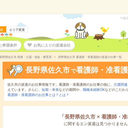
ヘル
版
エリア変更
た希望条件
お気に入りの派遣会社
長野県佐久市 医療・介護・福祉・教育系
長野県佐久市 看護師・准看護師の派遣の仕事一覧
長野県佐久市
看護師・准看護
で
佐久市の派遣のお仕事情報です。看護師・准看護師のお仕事の他に、
介護関連
えています。さらに、
短期
・
単発
などの期間や、
職種未経験OK
などのこだわ
看護師・准看護師のお仕事とは？とは？
「
長野県佐久市
×
看護師・准
に関するエン派遣は見つかりません