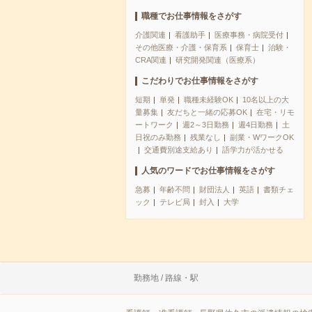
職種でお仕事情報をさがす
介護関連
看護助手
医療事務・病院受付
その他医療・介護・保育系
保育士
治験・
CRA関連
研究開発関連（医療系）
こだわりでお仕事情報をさがす
短期
単発
職種未経験OK
10名以上の大
量募集
友だちと一緒の応募OK
在宅・リモ
ートワーク
週2～3日勤務
週4日勤務
土
日祝のみ勤務
残業なし
副業・WワークOK
交通費別途支給あり
語学力が活かせる
人気のワードでお仕事情報をさがす
急募
年齢不問
財団法人
英語
書類チェ
ック
テレビ局
封入
大学
勤務地 / 路線・駅