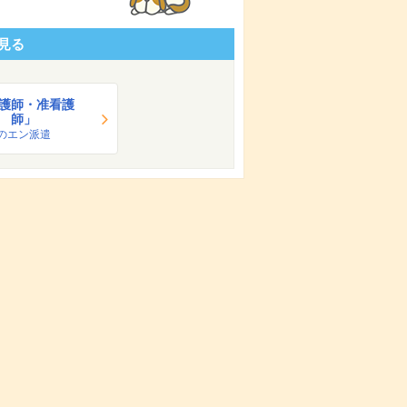
見る
護師・准看護
師」
のエン派遣