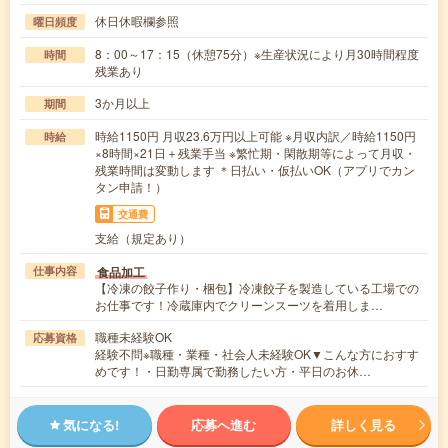
休日休暇欄参照
曜日頻度
8：00～17：15（休憩75分）※生産状況により月30時間程度
時間
残業あり
3か月以上
期間
時給1150円 月収23.6万円以上可能 ※月収内訳／時給1150円
時給
×8時間×21日＋残業手当 ※繁忙期・閑散期等によって月収・
残業時間は変動します ＊日払い・仮払いOK（アプリでカン
タン申請！）
交通費
支給（規定あり）
食品加工
仕事内容
【冷凍の餃子作り・梱包】冷凍餃子を製造している工場での
お仕事です！冷蔵庫内でクリーンスーツを着用しま…
職種未経験OK
応募資格
経験不問※職種・業種・社会人未経験OK▼こんな方におすす
めです！・日勤専属で勤務したい方・平日のお休…
気になる!
応募へ進む
詳しく見る