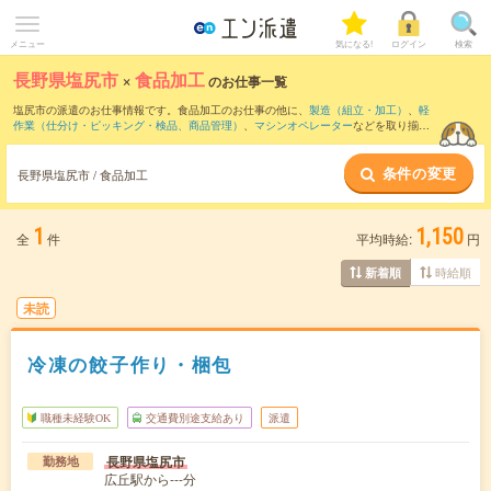
メニュー
気になる!
ログイン
検索
長野県塩尻市
×
食品加工
のお仕事一覧
塩尻市の派遣のお仕事情報です。食品加工のお仕事の他に、
製造（組立・加工）
、
軽
作業（仕分け・ピッキング・検品、商品管理）
、
マシンオペレーター
などを取り揃え
ています。さらに、
短期
・
単発
などの期間や、
職種未経験OK
などのこだわり条件で絞
り込んでいただけます。職種辞典：
食品加工のお仕事とは？とは？
条件の変更
長野県塩尻市 / 食品加工
1
1,150
全
件
平均時給:
円
時給順
新着順
未読
冷凍の餃子作り・梱包
職種未経験OK
交通費別途支給あり
派遣
長野県塩尻市
勤務地
広丘駅から---分