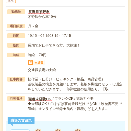
派遣
長野県茅野市
勤務地
茅野駅から車10分
月～金
曜日頻度
19:15～04:1508:15～17:15
時間
長期でお仕事できる方、大歓迎！
期間
時給1170円
時給
交通費
交通費規定内支給
軽作業（仕分け・ピッキング・検品、商品管理）
仕事内容
基板製品の検査をお願いします。基板を機械にセットし測定
をしていただきます。一部顕微鏡の使用あり。【取…
/ ブランクOK / 英語力不要
職種未経験OK
応募資格
◆未経験OK！〇まずは事前登録だけでもOK！履歴書不要で
気軽にオンライン登録★氏名・職種などを入力す…
職場の雰囲気