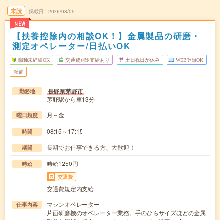
未読
掲載日
2026/08/05
NEW
【扶養控除内の相談OK！】金属製品の研磨・
測定オペレーター/日払いOK
職種未経験OK
交通費別途支給あり
土日祝日が休み
WEB登録OK
派遣
長野県茅野市
勤務地
茅野駅から車13分
月～金
曜日頻度
08:15～17:15
時間
長期でお仕事できる方、大歓迎！
期間
時給1250円
時給
交通費
交通費規定内支給
マシンオペレーター
仕事内容
片面研磨機のオペレーター業務。手のひらサイズほどの金属