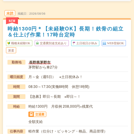
未読
掲載日
2026/08/06
NEW
時給1300円＊【未経験OK】長期！鉄骨の組立
＆仕上げ作業！17時台定時
職種未経験OK
交通費別途支給あり
土日祝日が休み
WEB登録OK
派遣
長野県茅野市
勤務地
茅野駅から車27分
月～金（週5日） ※土日祝休み！
曜日頻度
08:30～17:30(実働8時間 休憩1時間)
時間
【急募】即日～長期 ※即日～！
期間
時給1300円 月収例 208,000円+残業代
時給
交通費
全額支給
軽作業（仕分け・ピッキング・検品、商品管理）
仕事内容