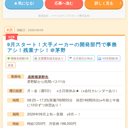
気になる!
応募へ進む
詳しく見る
派遣会社
パーソルテンプスタッフ株式会社
未読
掲載日
2026/08/06
NEW
9月スタート！大手メーカーの開発部門で事務
アシ！残業ナシ！＠茅野
職種未経験OK
交通費別途支給あり
土日祝日が休み
WEB登録OK
派遣
長野県茅野市
勤務地
茅野駅から民間バス11分
月～金（週5日） ※土日祝休み★（※会社カレンダーあり）
曜日頻度
08:25～17:25(実働7時間55分 休憩1時間05分)※午前と午後
時間
に10分ずつ休憩あり！
2026年09月上旬～長期 ※9月～！
期間
時給1250円 月収例 198,000円
時給