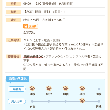
09:00～16:00(実働6時間 休憩1時間)
時間
【急募】即日～長期 ※即日～！
期間
時給1450円 月収例 174,000円
時給
交通費
全額支給
ＣＡＤ（土木・建築・設備）
仕事内容
＊設計図を図面に書き換える作業（autoCAD使用）＊製品サ
イズの管理表入力＊製造担当や仕入れ先との…
/ ブランクOK / パソコンスキル不要 / 英語力
職種未経験OK
応募資格
不要
CADを見たり、触った事がある方！（業務での使用経験は不
問）
職場の雰囲気
年齢層
20代
30代
40代
50代
60代
男女比率
女性
男性