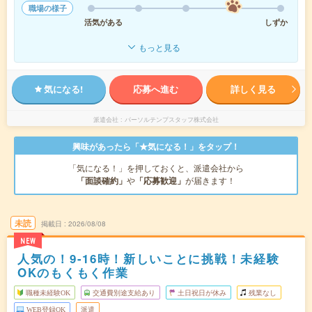
職場の様子
活気がある
しずか
もっと見る
気になる!
応募へ進む
詳しく見る
派遣会社
パーソルテンプスタッフ株式会社
興味があったら「★気になる！」をタップ！
「気になる！」を押しておくと、派遣会社から
「面談確約」
や
「応募歓迎」
が届きます！
未読
掲載日
2026/08/08
NEW
人気の！9-16時！新しいことに挑戦！未経験
OKのもくもく作業
職種未経験OK
交通費別途支給あり
土日祝日が休み
残業なし
WEB登録OK
派遣