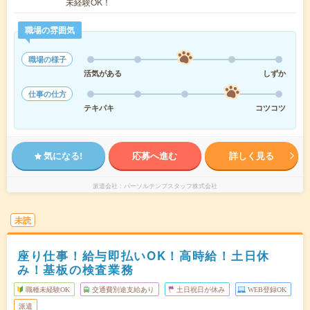
未経験OK！
職場の雰囲気
職場の様子
活気がある
しずか
仕事の仕方
テキパキ
コツコツ
気になる!
応募へ進む
詳しく見る
派遣会社
パーソルテンプスタッフ株式会社
未読
座り仕事！給与即払いOK！高時給！土日休
み！基板の検査業務
職種未経験OK
交通費別途支給あり
土日祝日が休み
WEB登録OK
派遣