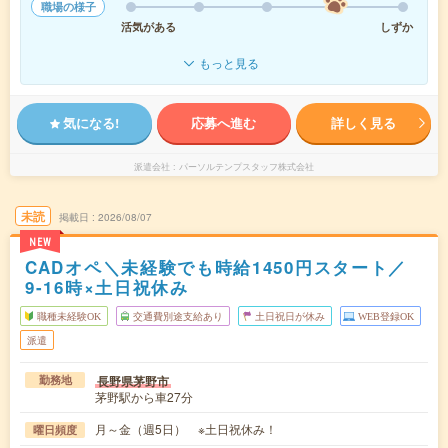
職場の様子
活気がある
しずか
もっと見る
気になる!
応募へ進む
詳しく見る
派遣会社
パーソルテンプスタッフ株式会社
未読
掲載日
2026/08/07
NEW
CADオペ＼未経験でも時給1450円スタート／
9-16時×土日祝休み
職種未経験OK
交通費別途支給あり
土日祝日が休み
WEB登録OK
派遣
長野県茅野市
勤務地
茅野駅から車27分
月～金（週5日） ※土日祝休み！
曜日頻度