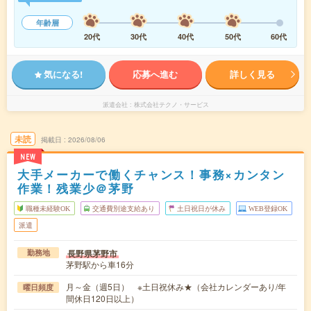
年齢層
20代
30代
40代
50代
60代
気になる!
応募へ進む
詳しく見る
派遣会社
株式会社テクノ・サービス
未読
掲載日
2026/08/06
NEW
大手メーカーで働くチャンス！事務×カンタン
作業！残業少＠茅野
職種未経験OK
交通費別途支給あり
土日祝日が休み
WEB登録OK
派遣
長野県茅野市
勤務地
茅野駅から車16分
月～金（週5日） ※土日祝休み★（会社カレンダーあり/年
曜日頻度
間休日120日以上）