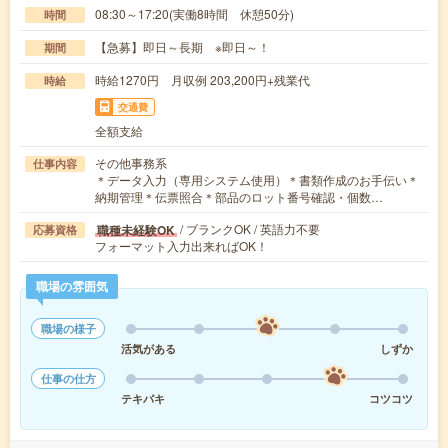
08:30～17:20(実働8時間 休憩50分)
時間
【急募】即日～長期 ※即日～！
期間
時給1270円 月収例 203,200円+残業代
時給
交通費
全額支給
その他事務系
仕事内容
＊データ入力（専用システム使用）＊書類作成のお手伝い＊
納期管理＊伝票照合＊部品のロット番号確認・個数…
/ ブランクOK / 英語力不要
職種未経験OK
応募資格
フォーマット入力出来ればOK！
職場の雰囲気
職場の様子
活気がある
しずか
仕事の仕方
テキパキ
コツコツ