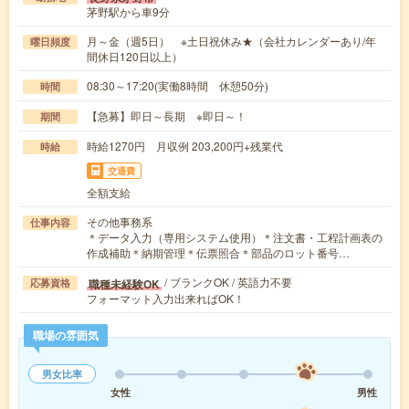
茅野駅から車9分
月～金（週5日） ※土日祝休み★（会社カレンダーあり/年
曜日頻度
間休日120日以上）
08:30～17:20(実働8時間 休憩50分)
時間
【急募】即日～長期 ※即日～！
期間
時給1270円 月収例 203,200円+残業代
時給
交通費
全額支給
その他事務系
仕事内容
＊データ入力（専用システム使用）＊注文書・工程計画表の
作成補助＊納期管理＊伝票照合＊部品のロット番号…
/ ブランクOK / 英語力不要
職種未経験OK
応募資格
フォーマット入力出来ればOK！
職場の雰囲気
男女比率
女性
男性