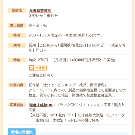
長野県茅野市
勤務地
茅野駅から車10分
月～金・祝
曜日頻度
9:00～15:00※表記のうち実働5時間15分です。
時間
長期【ご応募から1週間以内(最短2日目)のスピード就業が可
期間
能】即日～
時給1270円 【月収例】140,000円(月収例21日実働)
時給
交通費
交通費支給有り
軽作業（仕分け・ピッキング・検品、商品管理）
仕事内容
クリーンルーム内での、製品の画像検査機にて画面越しでの
検査、異常があった場合、顕微鏡で都度検査確認業…
/ ブランクOK / パソコンスキル不要 / 英語力
職種未経験OK
応募資格
不要
【来社不要、WEB登録OK！】〇未経験大歓迎！〇フリータ
ー、主婦(夫) 大歓迎！ ※お仕事の掛け持ち…
職場の雰囲気