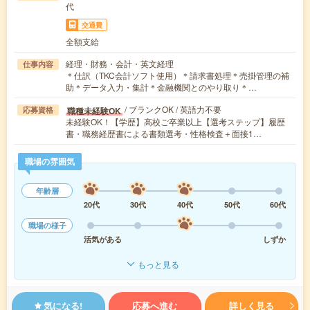
代
交通費
全額支給
経理・財務・会計・英文経理
仕事内容
＊仕訳（TKC会計ソフト使用）＊請求書処理＊売掛管理の補
助＊データ入力・集計＊金融機関とのやり取り＊…
/ ブランクOK / 英語力不要
職種未経験OK
応募資格
未経験OK！【学歴】高校ご卒業以上【選考ステップ】履歴
書・職務経歴書による書類選考・性格検査＋面接1…
職場の雰囲気
年齢層
20代
30代
40代
50代
60代
職場の様子
活気がある
しずか
もっと見る
気になる!
応募へ進む
詳しく見る