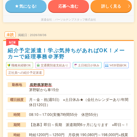
気になる!
応募へ進む
詳しく見る
派遣会社
パーソルテンプスタッフ株式会社
未読
掲載日
2026/08/06
NEW
紹介予定派遣！学ぶ気持ちがあればOK！メー
カーで経理事務＠茅野
職種未経験OK
交通費別途支給あり
土日祝日が休み
WEB登録OK
正社員への紹介予定派遣
長野県茅野市
勤務地
茅野駅から車15分
月～金・祝(週5日) ※土日休み★（会社カレンダーあり/年間
曜日頻度
休日120日）
08:10～17:00(実働7時間55分 休憩55分)
時間
【急募】即日～長期 派遣期間6ヶ月になります ※即日～！
期間
時給1200円～1250円 月収例 190,080円～198,000円+残業
時給