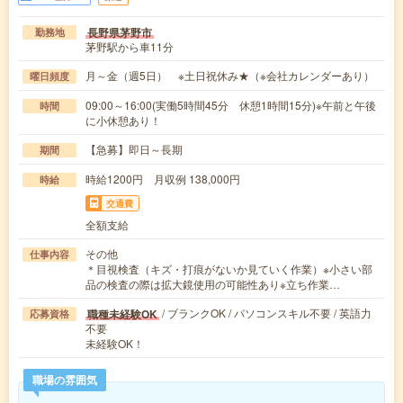
長野県茅野市
勤務地
茅野駅から車11分
月～金（週5日） ※土日祝休み★（※会社カレンダーあり）
曜日頻度
09:00～16:00(実働5時間45分 休憩1時間15分)※午前と午後
時間
に小休憩あり！
【急募】即日～長期
期間
時給1200円 月収例 138,000円
時給
交通費
全額支給
その他
仕事内容
＊目視検査（キズ・打痕がないか見ていく作業）※小さい部
品の検査の際は拡大鏡使用の可能性あり※立ち作業…
/ ブランクOK / パソコンスキル不要 / 英語力
職種未経験OK
応募資格
不要
未経験OK！
職場の雰囲気