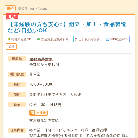
未読
掲載日
2026/08/05
NEW
【未経験の方も安心○】組立・加工・食品製造
など/日払いOK
職種未経験OK
交通費別途支給あり
土日祝日が休み
WEB登録OK
派遣
長野県茅野市
勤務地
茅野駅から車10分
月～金
曜日頻度
16:00～00:00
時間
長期でお仕事できる方、大歓迎！
期間
時給1130～1413円
時給
交通費
交通費規定内支給
軽作業（仕分け・ピッキング・検品、商品管理）
仕事内容
製造工程間の検査(検査機を使用しての検査)顕微鏡の使用は