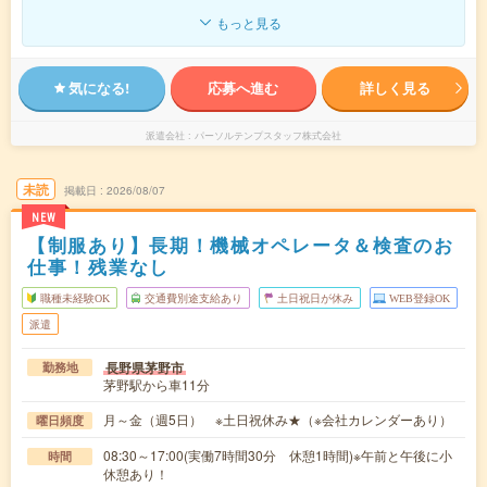
もっと見る
気になる!
応募へ進む
詳しく見る
派遣会社
パーソルテンプスタッフ株式会社
未読
掲載日
2026/08/07
NEW
【制服あり】長期！機械オペレータ＆検査のお
仕事！残業なし
職種未経験OK
交通費別途支給あり
土日祝日が休み
WEB登録OK
派遣
長野県茅野市
勤務地
茅野駅から車11分
月～金（週5日） ※土日祝休み★（※会社カレンダーあり）
曜日頻度
08:30～17:00(実働7時間30分 休憩1時間)※午前と午後に小
時間
休憩あり！