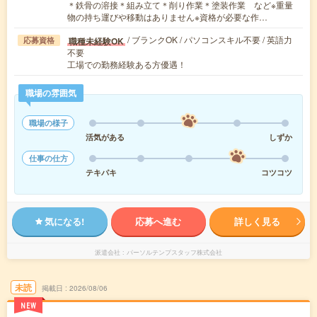
＊鉄骨の溶接＊組み立て＊削り作業＊塗装作業 など※重量
物の持ち運びや移動はありません※資格が必要な作…
/ ブランクOK / パソコンスキル不要 / 英語力
職種未経験OK
応募資格
不要
工場での勤務経験ある方優遇！
職場の雰囲気
職場の様子
活気がある
しずか
仕事の仕方
テキパキ
コツコツ
気になる!
応募へ進む
詳しく見る
派遣会社
パーソルテンプスタッフ株式会社
未読
掲載日
2026/08/06
NEW