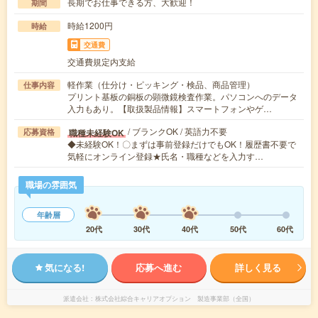
長期でお仕事できる方、大歓迎！
期間
時給1200円
時給
交通費
交通費規定内支給
軽作業（仕分け・ピッキング・検品、商品管理）
仕事内容
プリント基板の銅板の顕微鏡検査作業。パソコンへのデータ
入力もあり。【取扱製品情報】スマートフォンやゲ…
/ ブランクOK / 英語力不要
職種未経験OK
応募資格
◆未経験OK！〇まずは事前登録だけでもOK！履歴書不要で
気軽にオンライン登録★氏名・職種などを入力す…
職場の雰囲気
年齢層
20代
30代
40代
50代
60代
気になる!
応募へ進む
詳しく見る
派遣会社
株式会社綜合キャリアオプション 製造事業部（全国）