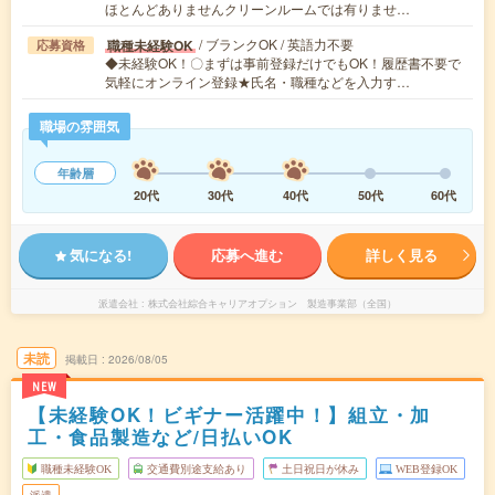
ほとんどありませんクリーンルームでは有りませ…
/ ブランクOK / 英語力不要
職種未経験OK
応募資格
◆未経験OK！〇まずは事前登録だけでもOK！履歴書不要で
気軽にオンライン登録★氏名・職種などを入力す…
職場の雰囲気
年齢層
20代
30代
40代
50代
60代
気になる!
応募へ進む
詳しく見る
派遣会社
株式会社綜合キャリアオプション 製造事業部（全国）
未読
掲載日
2026/08/05
NEW
【未経験OK！ビギナー活躍中！】組立・加
工・食品製造など/日払いOK
職種未経験OK
交通費別途支給あり
土日祝日が休み
WEB登録OK