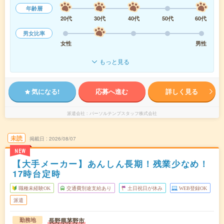
年齢層
20代
30代
40代
50代
60代
男女比率
女性
男性
もっと見る
気になる!
応募へ進む
詳しく見る
派遣会社
パーソルテンプスタッフ株式会社
未読
掲載日
2026/08/07
NEW
【大手メーカー】あんしん長期！残業少なめ！
17時台定時
職種未経験OK
交通費別途支給あり
土日祝日が休み
WEB登録OK
派遣
長野県茅野市
勤務地