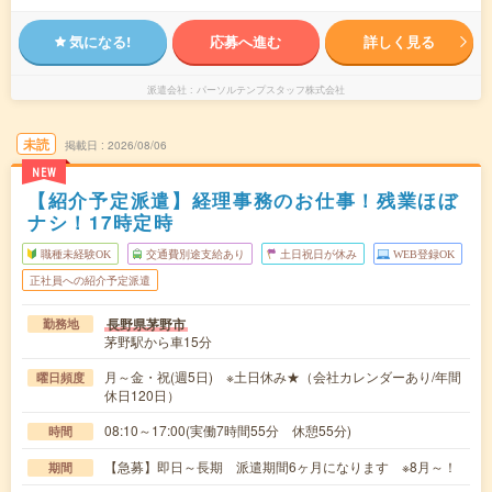
気になる!
応募へ進む
詳しく見る
派遣会社
パーソルテンプスタッフ株式会社
未読
掲載日
2026/08/06
NEW
【紹介予定派遣】経理事務のお仕事！残業ほぼ
ナシ！17時定時
職種未経験OK
交通費別途支給あり
土日祝日が休み
WEB登録OK
正社員への紹介予定派遣
長野県茅野市
勤務地
茅野駅から車15分
月～金・祝(週5日) ※土日休み★（会社カレンダーあり/年間
曜日頻度
休日120日）
08:10～17:00(実働7時間55分 休憩55分)
時間
【急募】即日～長期 派遣期間6ヶ月になります ※8月～！
期間