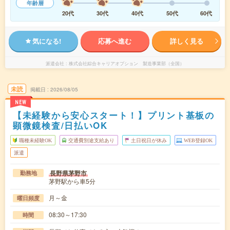
年齢層
20代
30代
40代
50代
60代
気になる!
応募へ進む
詳しく見る
派遣会社
株式会社綜合キャリアオプション 製造事業部（全国）
未読
掲載日
2026/08/05
NEW
【未経験から安心スタート！】プリント基板の
顕微鏡検査/日払いOK
職種未経験OK
交通費別途支給あり
土日祝日が休み
WEB登録OK
派遣
長野県茅野市
勤務地
茅野駅から車5分
月～金
曜日頻度
08:30～17:30
時間