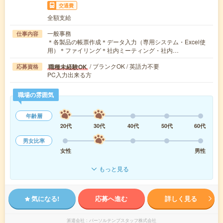
交通費
全額支給
一般事務
仕事内容
＊各製品の帳票作成＊データ入力（専用システム・Excel使
用）＊ファイリング＊社内ミーティング・社内…
/ ブランクOK / 英語力不要
職種未経験OK
応募資格
PC入力出来る方
職場の雰囲気
年齢層
20代
30代
40代
50代
60代
男女比率
女性
男性
もっと見る
気になる!
応募へ進む
詳しく見る
派遣会社
パーソルテンプスタッフ株式会社