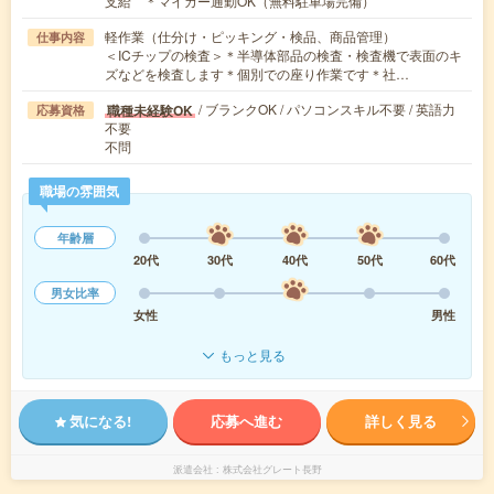
支給 ＊マイカー通勤OK（無料駐車場完備）
軽作業（仕分け・ピッキング・検品、商品管理）
仕事内容
＜ICチップの検査＞＊半導体部品の検査・検査機で表面のキ
ズなどを検査します＊個別での座り作業です＊社…
/ ブランクOK / パソコンスキル不要 / 英語力
職種未経験OK
応募資格
不要
不問
職場の雰囲気
年齢層
20代
30代
40代
50代
60代
男女比率
女性
男性
もっと見る
気になる!
応募へ進む
詳しく見る
派遣会社
株式会社グレート長野