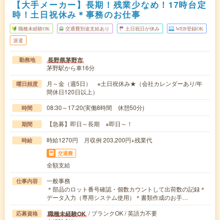
【大手メーカー】長期！残業少なめ！17時台定
時！土日祝休み＊事務のお仕事
職種未経験OK
交通費別途支給あり
土日祝日が休み
WEB登録OK
派遣
長野県茅野市
勤務地
茅野駅から車16分
月～金（週5日） ※土日祝休み★（会社カレンダーあり/年
曜日頻度
間休日120日以上）
08:30～17:20(実働8時間 休憩50分)
時間
【急募】即日～長期 ※即日～！
期間
時給1270円 月収例 203,200円+残業代
時給
交通費
全額支給
一般事務
仕事内容
＊部品のロット番号確認・個数カウントして出荷数の記録＊
データ入力（専用システム使用）＊書類作成のお手…
/ ブランクOK / 英語力不要
職種未経験OK
応募資格