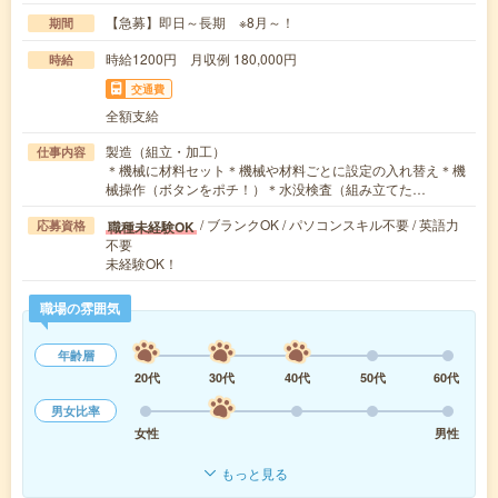
【急募】即日～長期 ※8月～！
期間
時給1200円 月収例 180,000円
時給
交通費
全額支給
製造（組立・加工）
仕事内容
＊機械に材料セット＊機械や材料ごとに設定の入れ替え＊機
械操作（ボタンをポチ！）＊水没検査（組み立てた…
/ ブランクOK / パソコンスキル不要 / 英語力
職種未経験OK
応募資格
不要
未経験OK！
職場の雰囲気
年齢層
20代
30代
40代
50代
60代
男女比率
女性
男性
もっと見る