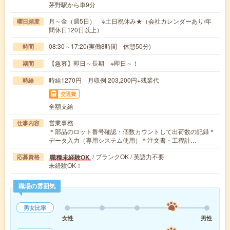
茅野駅から車9分
月～金（週5日） ※土日祝休み★（会社カレンダーあり/年
曜日頻度
間休日120日以上）
08:30～17:20(実働8時間 休憩50分)
時間
【急募】即日～長期 ※即日～！
期間
時給1270円 月収例 203,200円+残業代
時給
交通費
全額支給
営業事務
仕事内容
＊部品のロット番号確認・個数カウントして出荷数の記録＊
データ入力（専用システム使用）＊注文書・工程計…
/ ブランクOK / 英語力不要
職種未経験OK
応募資格
未経験OK！
職場の雰囲気
男女比率
女性
男性