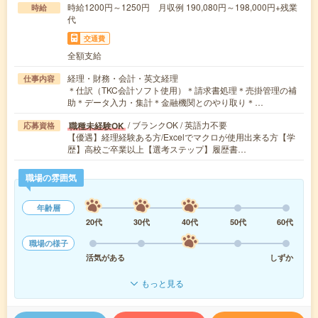
時給1200円～1250円 月収例 190,080円～198,000円+残業
時給
代
交通費
全額支給
経理・財務・会計・英文経理
仕事内容
＊仕訳（TKC会計ソフト使用）＊請求書処理＊売掛管理の補
助＊データ入力・集計＊金融機関とのやり取り＊…
/ ブランクOK / 英語力不要
職種未経験OK
応募資格
【優遇】経理経験ある方/Excelでマクロが使用出来る方【学
歴】高校ご卒業以上【選考ステップ】履歴書…
職場の雰囲気
年齢層
20代
30代
40代
50代
60代
職場の様子
活気がある
しずか
もっと見る