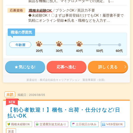
製品を機械に投入、マイクロメーターでの測定。【…
/ ブランクOK / 英語力不要
職種未経験OK
応募資格
◆未経験OK！〇まずは事前登録だけでもOK！履歴書不要で
気軽にオンライン登録★氏名・職種などを入力す…
職場の雰囲気
年齢層
20代
30代
40代
50代
60代
気になる!
応募へ進む
詳しく見る
派遣会社
株式会社綜合キャリアオプション 製造事業部（全国）
未読
掲載日
2026/08/05
NEW
【初心者歓迎！】梱包・出荷・仕分けなど/日
払いOK
職種未経験OK
交通費別途支給あり
土日祝日が休み
WEB登録OK
派遣