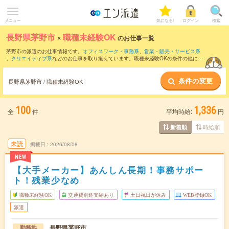
メニュー
気になる!
ログイン
検索
長野県茅野市
×
職種未経験OK
のお仕事一覧
茅野市の派遣のお仕事情報です。
オフィスワーク・事務系
、
営業・販売・サービス系
、
クリエイティブ系
などのお仕事を取り揃えています。職種未経験OKの条件の他に、
交通費別途支給あり
、
残業なし
、
友だちと一緒の応募OK
などのこだわり条件も取り揃
えています。
条件の変更
長野県茅野市 / 職種未経験OK
100
1,336
全
件
平均時給:
円
時給順
新着順
未読
掲載日
2026/08/08
NEW
【大手メーカー】あんしん長期！事務サポー
ト！残業少なめ
職種未経験OK
交通費別途支給あり
土日祝日が休み
WEB登録OK
派遣
長野県茅野市
勤務地