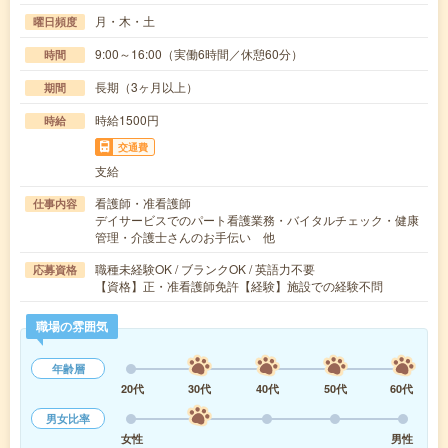
月・木・土
曜日頻度
9:00～16:00（実働6時間／休憩60分）
時間
長期（3ヶ月以上）
期間
時給1500円
時給
交通費
支給
看護師・准看護師
仕事内容
デイサービスでのパート看護業務・バイタルチェック・健康
管理・介護士さんのお手伝い 他
職種未経験OK / ブランクOK / 英語力不要
応募資格
【資格】正・准看護師免許【経験】施設での経験不問
職場の雰囲気
年齢層
20代
30代
40代
50代
60代
男女比率
女性
男性