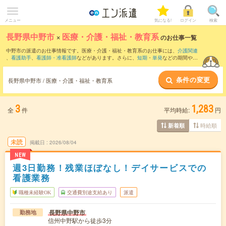
メニュー
気になる!
ログイン
検索
長野県中野市
×
医療・介護・福祉・教育系
のお仕事一覧
中野市の派遣のお仕事情報です。医療・介護・福祉・教育系のお仕事には、
介護関連
、
看護助手
、
看護師・准看護師
などがあります。さらに、
短期
・
単発
などの期間や、
職種未経験OK
などのこだわり条件で絞り込んでいただけます。
条件の変更
長野県中野市 / 医療・介護・福祉・教育系
3
1,283
全
件
平均時給:
円
時給順
新着順
未読
掲載日
2026/08/04
NEW
週3日勤務！残業ほぼなし！デイサービスでの
看護業務
職種未経験OK
交通費別途支給あり
派遣
長野県中野市
勤務地
信州中野駅から徒歩3分