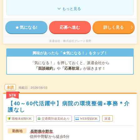
もっと見る
気になる!
応募へ進む
詳しく見る
派遣会社
株式会社グレート長野
興味があったら「★気になる！」をタップ！
「気になる！」を押しておくと、派遣会社から
「面談確約」
や
「応募歓迎」
が届きます！
未読
掲載日
2026/08/03
NEW
【40～60代活躍中】病院の環境整備×事務＊介
護なし
職種未経験OK
交通費別途支給あり
WEB登録OK
派遣
長野県中野市
勤務地
信州中野駅から徒歩5分