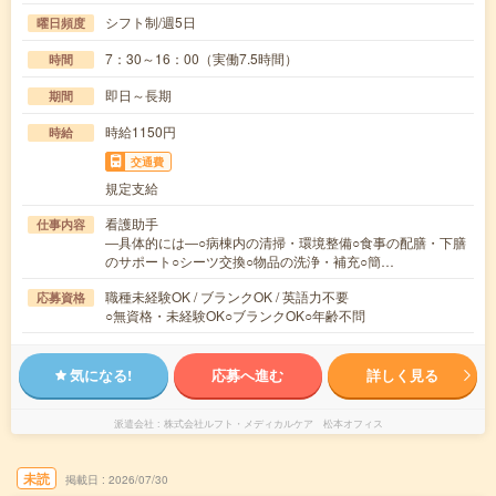
シフト制/週5日
曜日頻度
7：30～16：00（実働7.5時間）
時間
即日～長期
期間
時給1150円
時給
交通費
規定支給
看護助手
仕事内容
―具体的には―○病棟内の清掃・環境整備○食事の配膳・下膳
のサポート○シーツ交換○物品の洗浄・補充○簡…
職種未経験OK / ブランクOK / 英語力不要
応募資格
○無資格・未経験OK○ブランクOK○年齢不問
気になる!
応募へ進む
詳しく見る
派遣会社
株式会社ルフト・メディカルケア 松本オフィス
未読
掲載日
2026/07/30