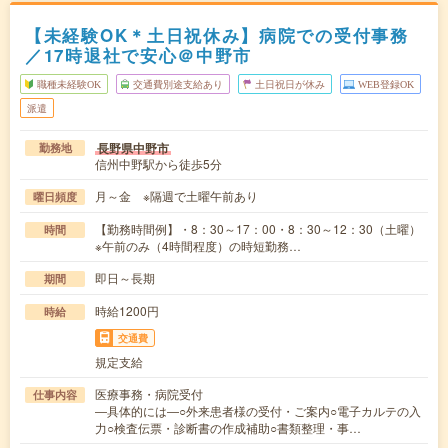
【未経験OK＊土日祝休み】病院での受付事務
／17時退社で安心＠中野市
職種未経験OK
交通費別途支給あり
土日祝日が休み
WEB登録OK
派遣
長野県中野市
勤務地
信州中野駅から徒歩5分
月～金 ※隔週で土曜午前あり
曜日頻度
【勤務時間例】・8：30～17：00・8：30～12：30（土曜）
時間
※午前のみ（4時間程度）の時短勤務…
即日～長期
期間
時給1200円
時給
交通費
規定支給
医療事務・病院受付
仕事内容
―具体的には―○外来患者様の受付・ご案内○電子カルテの入
力○検査伝票・診断書の作成補助○書類整理・事…