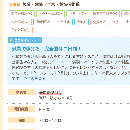
製造・建築・土木・製造技術系
派遣先
職種未経験OK
社会人未経験OK
ブランクOK
既卒第二新卒OK
複数
WEB登録OK
週5日勤務
土日祝休
残業多
交費支給
制服
社
電話対応なし
ここがポイント！
残業で稼げる！完全週休二日制！
≪残業で稼げる≫高収入を希望される方にオススメ。残業は月20時
は家族や友人と一緒にプライベート満喫！≪ラクラク制服アリ≫制服
未経験の方も大歓迎≫新しいことにチャレンジするのは不安だけど、
からスキルUP・ステップUP目指していきましょう！≪収入アップを
です…
つづきを見る
勤務地
長野県伊那市
伊那市駅から車10分
曜日頻度
月～金
時間
08:30～17:30