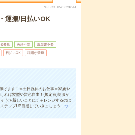
No.SCOTH5206232-T4
運搬/日払いOK
名募集
英語不要
履歴書不要
日払いOK
職場が禁煙
く稼げます！≪土日祝休のお仕事≫家族や
ければ髪型や髪色自由！(規定有)制服が
きそう≫新しいことにチャレンジするのは
ステップUP目指していきましょう…
つ