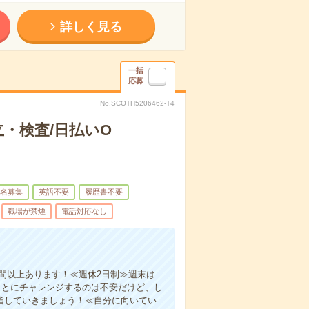
詳しく見る
一括
応募
No.SCOTH5206462-T4
・検査/日払いO
名募集
英語不要
履歴書不要
職場が禁煙
電話対応なし
間以上あります！≪週休2日制≫週末は
ことにチャレンジするのは不安だけど、し
指していきましょう！≪自分に向いてい