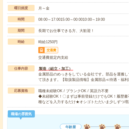
曜日頻度
月～金
時間
08:00～17:0015:00～00:0010:00～19:00
期間
長期でお仕事できる方、大歓迎！
時給
時給1250円
交通費
交通費規定内支給
仕事内容
製造（組立・加工）
金属部品のめっきをしている会社です。部品を運搬し
て頂きます。【取扱製品情報】金属部品≪待遇・福利
応募資格
職種未経験OK / ブランクOK / 英語力不要
◆未経験OK！〇まずは事前登録だけでもOK！履歴
種などを入力するだけ★オシゴトただいま少しずつ増
職場の雰囲気
年齢層