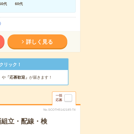
50代
60代
）
詳しく見る
クリック！
」
や
「応募歓迎」
が届きます！
一括
応募
No.SCOTH5142185-T4
面組立・配線・検