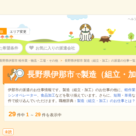
ヘル
版
エリア変更
た希望条件
お気に入りの派遣会社
長野県伊那市 軽作業・物流・工場・その他
長野県伊那市 製造（組立・加工）の派遣の仕事一覧
長野県伊那市
製造（組立・加
で
伊那市の派遣のお仕事情報です。製造（組立・加工）のお仕事の他に、
軽作業
シンオペレーター
、
食品加工
などを取り揃えています。さらに、
短期
・
単発
な
件で絞り込んでいただけます。職種辞典：
製造（組立・加工）のお仕事とは？
29
1
29
件中
～
件を表示中
未読