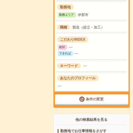
勤務地
伊那市
勤務エリア
職種
製造（組立・加工）
こだわりINDEX
---
絶対
---
できれば
キーワード
---
あなたのプロフィール
---
条件の変更
他の検索結果を見る
勤務地でお仕事情報をさがす