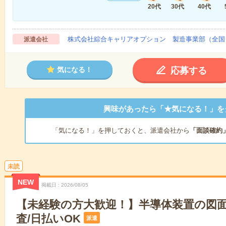
20代
30代
40代
株式会社綜合キャリアオプション 製造事業部（全国
派遣会社
応募する
気になる！
興味があったら「★気になる！」を
「気になる！」を押しておくと、派遣会社から
「面談確約
未読
NEW
掲載日
2026/08/05
【未経験の方大歓迎！】半導体装置の図
査/日払いOK
派遣