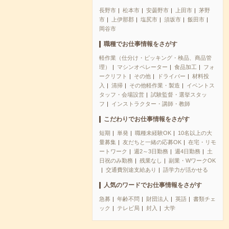
長野市
松本市
安曇野市
上田市
茅野
市
上伊那郡
塩尻市
須坂市
飯田市
岡谷市
職種でお仕事情報をさがす
軽作業（仕分け・ピッキング・検品、商品管
理）
マシンオペレーター
食品加工
フォ
ークリフト
その他
ドライバー
材料投
入
清掃
その他軽作業・製造
イベントス
タッフ・会場設営
試験監督・選挙スタッ
フ
インストラクター・講師・教師
こだわりでお仕事情報をさがす
短期
単発
職種未経験OK
10名以上の大
量募集
友だちと一緒の応募OK
在宅・リモ
ートワーク
週2～3日勤務
週4日勤務
土
日祝のみ勤務
残業なし
副業・WワークOK
交通費別途支給あり
語学力が活かせる
人気のワードでお仕事情報をさがす
急募
年齢不問
財団法人
英語
書類チェ
ック
テレビ局
封入
大学