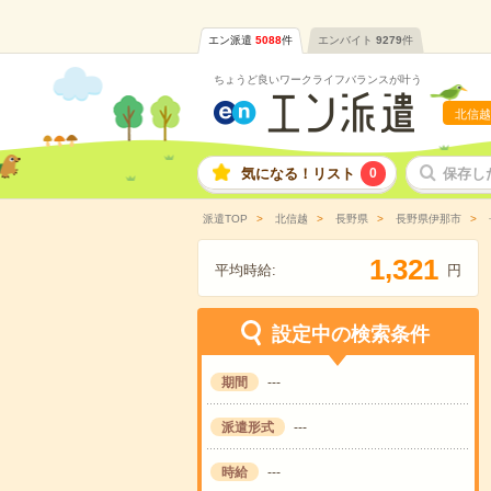
エン派遣
5088
件
エンバイト
9279
件
ちょうど良いワークライフバランスが叶う
北信越
気になる！リスト
0
保存し
派遣TOP
北信越
長野県
長野県伊那市
,
1
3
2
1
平均時給:
円
設定中の検索条件
期間
---
派遣形式
---
時給
---