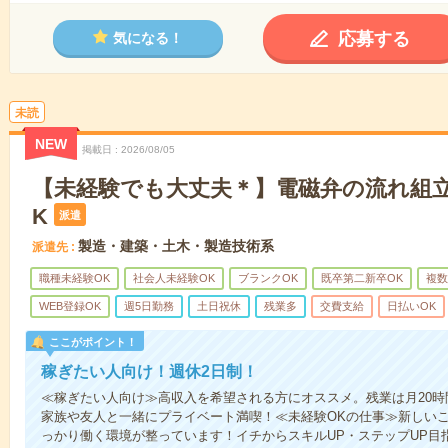
応募する
気になる！
未読
NEW
掲載日
2026/08/05
【未経験でも大丈夫＊】電磁弁の流れ組立
K
派遣
製造・建築・土木・製造技術系
派遣先
職種未経験OK
社会人未経験OK
ブランクOK
既卒第二新卒OK
複数
WEB登録OK
週5日勤務
土日祝休
残業多
交費支給
日払いOK
ここがポイント！
稼ぎたい人向け！週休2日制！
≪稼ぎたい人向け≫高収入を希望される方にオススメ。残業は月20時
家族や友人と一緒にプライベート満喫！≪未経験OKの仕事≫新しい
っかり働く環境が整っています！イチからスキルUP・ステップUP目