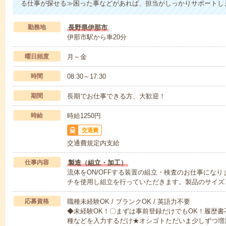
る仕事が探せる≫困った事などがあれば、担当がしっかりサポートし
勤務地
長野県伊那市
伊那市駅から車20分
曜日頻度
月～金
時間
08:30～17:30
期間
長期でお仕事できる方、大歓迎！
時給
時給1250円
交通費
交通費規定内支給
仕事内容
製造（組立・加工）
流体をON/OFFする装置の組立・検査のお仕事にな
チを使用し組立を行っていただきます。製品のサイズ
応募資格
職種未経験OK / ブランクOK / 英語力不要
◆未経験OK！〇まずは事前登録だけでもOK！履歴
種などを入力するだけ★オシゴトただいま少しずつ増