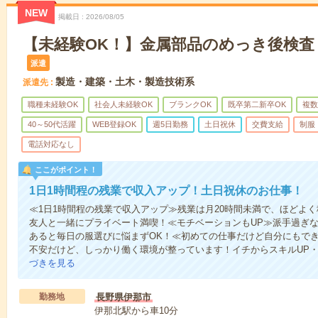
NEW
掲載日
2026/08/05
【未経験OK！】金属部品のめっき後検査・
派遣
製造・建築・土木・製造技術系
派遣先
職種未経験OK
社会人未経験OK
ブランクOK
既卒第二新卒OK
複数
40～50代活躍
WEB登録OK
週5日勤務
土日祝休
交費支給
制服
電話対応なし
ここがポイント！
1日1時間程の残業で収入アップ！土日祝休のお仕事！
≪1日1時間程の残業で収入アップ≫残業は月20時間未満で、ほどよ
友人と一緒にプライベート満喫！≪モチベーションもUP≫派手過ぎな
あると毎日の服選びに悩まずOK！≪初めての仕事だけど自分にもで
不安だけど、しっかり働く環境が整っています！イチからスキルUP・
づきを見る
勤務地
長野県伊那市
伊那北駅から車10分