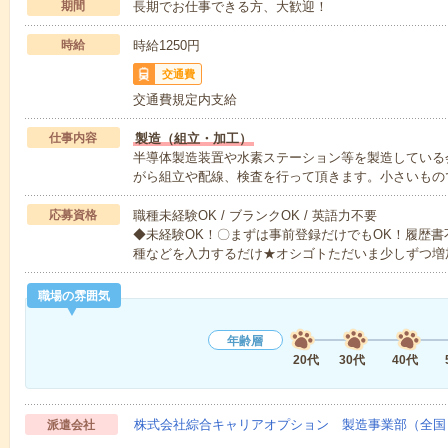
期間
長期でお仕事できる方、大歓迎！
時給
時給1250円
交通費
交通費規定内支給
仕事内容
製造（組立・加工）
半導体製造装置や水素ステーション等を製造している
がら組立や配線、検査を行って頂きます。小さいもの
応募資格
職種未経験OK / ブランクOK / 英語力不要
◆未経験OK！〇まずは事前登録だけでもOK！履歴
種などを入力するだけ★オシゴトただいま少しずつ増
職場の雰囲気
年齢層
20代
30代
40代
株式会社綜合キャリアオプション 製造事業部（全国
派遣会社