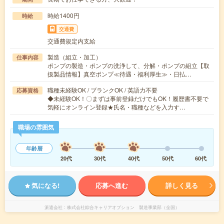
時給1400円
時給
交通費
交通費規定内支給
製造（組立・加工）
仕事内容
ポンプの製造・ポンプの洗浄して、分解・ポンプの組立【取
扱製品情報】真空ポンプ≪待遇・福利厚生≫・日払…
職種未経験OK / ブランクOK / 英語力不要
応募資格
◆未経験OK！〇まずは事前登録だけでもOK！履歴書不要で
気軽にオンライン登録★氏名・職種などを入力す…
職場の雰囲気
年齢層
20代
30代
40代
50代
60代
気になる!
応募へ進む
詳しく見る
派遣会社
株式会社綜合キャリアオプション 製造事業部（全国）