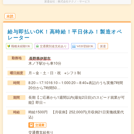
派遣会社
株式会社テクノ・サービス
未読
給与即払いOK！高時給！平日休み！製造オペ
レーター
職種未経験OK
交通費別途支給あり
WEB登録OK
派遣
長野県伊那市
勤務地
木ノ下駅から車10分
月～金・土・日・祝 ※シフト制
曜日頻度
8:20～17:1016:10～1:000:20～8:40※表記のうち実働7時間
時間
20分から7時間50…
長期【ご応募から1週間以内(最短2日目)のスピード就業が可
期間
能】即日～
時給1500円 【月収例】252,000円(月収例21日実働残業代
時給
込)
交通費
交通費支給有り