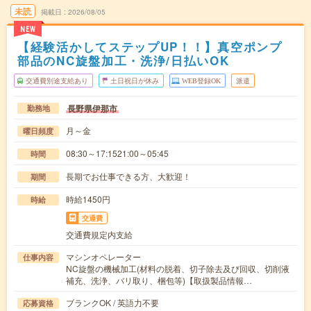
未読
掲載日
2026/08/05
NEW
【経験活かしてステップUP！！】真空ポンプ
部品のNC旋盤加工・洗浄/日払いOK
交通費別途支給あり
土日祝日が休み
WEB登録OK
派遣
長野県伊那市
勤務地
月～金
曜日頻度
08:30～17:1521:00～05:45
時間
長期でお仕事できる方、大歓迎！
期間
時給1450円
時給
交通費
交通費規定内支給
マシンオペレーター
仕事内容
NC旋盤の機械加工(材料の脱着、切子除去及び回収、切削液
補充、洗浄、バリ取り、梱包等)【取扱製品情報…
ブランクOK / 英語力不要
応募資格