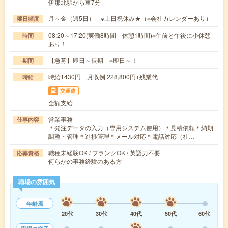
伊那北駅から車7分
月～金（週5日） ※土日祝休み★（※会社カレンダーあり）
曜日頻度
08:20～17:20(実働8時間 休憩1時間)※午前と午後に小休憩
時間
あり！
【急募】即日～長期 ※即日～！
期間
時給1430円 月収例 228,800円+残業代
時給
交通費
全額支給
営業事務
仕事内容
＊発注データの入力（専用システム使用）＊見積依頼＊納期
調整・管理＊進捗管理＊メール対応＊電話対応（社…
職種未経験OK / ブランクOK / 英語力不要
応募資格
何らかの事務経験のある方
職場の雰囲気
年齢層
20代
30代
40代
50代
60代