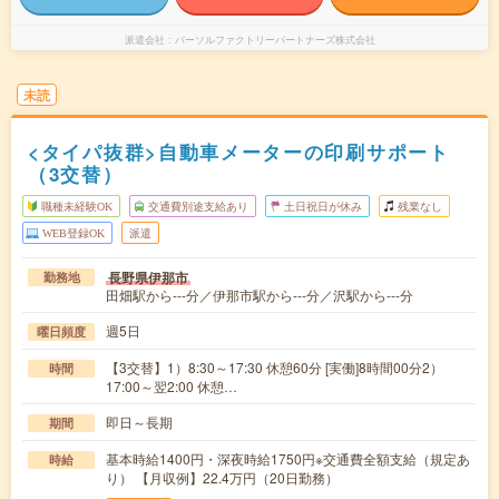
派遣会社
パーソルファクトリーパートナーズ株式会社
未読
<タイパ抜群>自動車メーターの印刷サポート
（3交替）
職種未経験OK
交通費別途支給あり
土日祝日が休み
残業なし
WEB登録OK
派遣
長野県伊那市
勤務地
田畑駅から---分／伊那市駅から---分／沢駅から---分
週5日
曜日頻度
【3交替】1）8:30～17:30 休憩60分 [実働]8時間00分2）
時間
17:00～翌2:00 休憩…
即日～長期
期間
基本時給1400円・深夜時給1750円※交通費全額支給（規定あ
時給
り） 【月収例】22.4万円（20日勤務）