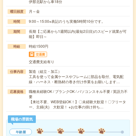
伊那北駅から車18分
月～金
曜日頻度
9:00～15:00※表記のうち実働5時間10分です。
時間
長期【ご応募から1週間以内(最短2日目)のスピード就業が可
期間
能】即日～
時給1500円
時給
交通費
交通費支給有り
製造（組立・加工）
仕事内容
工具を使って金属ケースやフレームに部品を取付、電気配
線・ハーネス・断熱材の巻き付け作業をお願いします…
職種未経験OK / ブランクOK / パソコンスキル不要 / 英語力不
応募資格
要
【来社不要、WEB登録OK！】〇未経験大歓迎！〇フリータ
ー、主婦(夫) 大歓迎！ ※お仕事の掛け持ち…
職場の雰囲気
年齢層