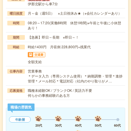
伊那北駅から車7分
月～金（週5日） ※土日祝休み★（※会社カレンダーあり）
曜日頻度
08:20～17:20(実働8時間 休憩1時間)※午前と午後に小休憩
時間
あり！
【急募】即日～長期 ※即日～！
期間
時給1430円 月収例 228,800円+残業代
時給
交通費
全額支給
営業事務
仕事内容
＊データ入力（専用システム使用）＊納期調整・管理＊進捗
管理＊メール対応＊電話対応（社内のやり取りがメ…
職種未経験OK / ブランクOK / 英語力不要
応募資格
何らかの事務経験のある方
職場の雰囲気
年齢層
20代
30代
40代
50代
60代