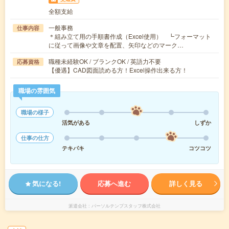
全額支給
一般事務
仕事内容
＊組み立て用の手順書作成（Excel使用） ┗フォーマット
に従って画像や文章を配置、矢印などのマーク…
職種未経験OK / ブランクOK / 英語力不要
応募資格
【優遇】CAD図面読める方！Excel操作出来る方！
職場の雰囲気
職場の様子
活気がある
しずか
仕事の仕方
テキパキ
コツコツ
気になる!
応募へ進む
詳しく見る
派遣会社
パーソルテンプスタッフ株式会社