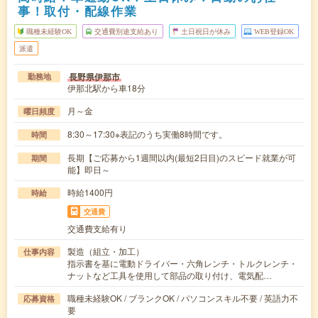
事！取付・配線作業
職種未経験OK
交通費別途支給あり
土日祝日が休み
WEB登録OK
派遣
長野県伊那市
勤務地
伊那北駅から車18分
月～金
曜日頻度
8:30～17:30※表記のうち実働8時間です。
時間
長期【ご応募から1週間以内(最短2日目)のスピード就業が可
期間
能】即日～
時給1400円
時給
交通費
交通費支給有り
製造（組立・加工）
仕事内容
指示書を基に電動ドライバー・六角レンチ・トルクレンチ・
ナットなど工具を使用して部品の取り付け、電気配…
職種未経験OK / ブランクOK / パソコンスキル不要 / 英語力不
応募資格
要