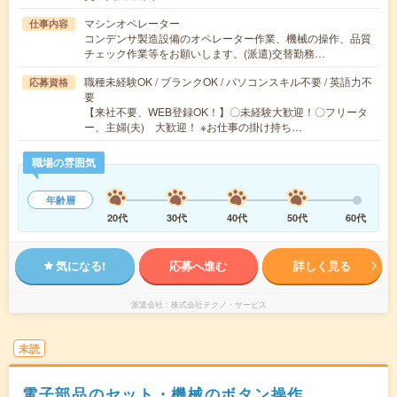
マシンオペレーター
仕事内容
コンデンサ製造設備のオペレーター作業、機械の操作、品質
チェック作業等をお願いします。(派遣)交替勤務…
職種未経験OK / ブランクOK / パソコンスキル不要 / 英語力不
応募資格
要
【来社不要、WEB登録OK！】〇未経験大歓迎！〇フリータ
ー、主婦(夫) 大歓迎！ ※お仕事の掛け持ち…
職場の雰囲気
年齢層
20代
30代
40代
50代
60代
気になる!
応募へ進む
詳しく見る
派遣会社
株式会社テクノ・サービス
未読
電子部品のセット・機械のボタン操作