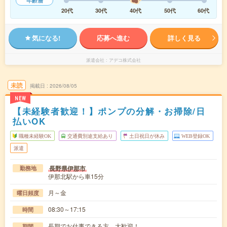
年齢層
20代
30代
40代
50代
60代
気になる!
応募へ進む
詳しく見る
派遣会社
アデコ株式会社
未読
掲載日
2026/08/05
NEW
【未経験者歓迎！】ポンプの分解・お掃除/日
払いOK
職種未経験OK
交通費別途支給あり
土日祝日が休み
WEB登録OK
派遣
長野県伊那市
勤務地
伊那北駅から車15分
月～金
曜日頻度
08:30～17:15
時間
長期でお仕事できる方、大歓迎！
期間