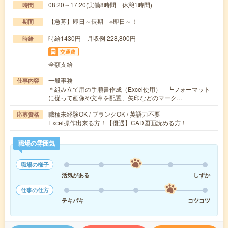
08:20～17:20(実働8時間 休憩1時間)
時間
【急募】即日～長期 ※即日～！
期間
時給1430円 月収例 228,800円
時給
交通費
全額支給
一般事務
仕事内容
＊組み立て用の手順書作成（Excel使用） ┗フォーマット
に従って画像や文章を配置、矢印などのマーク…
職種未経験OK / ブランクOK / 英語力不要
応募資格
Excel操作出来る方！【優遇】CAD図面読める方！
職場の雰囲気
職場の様子
活気がある
しずか
仕事の仕方
テキパキ
コツコツ