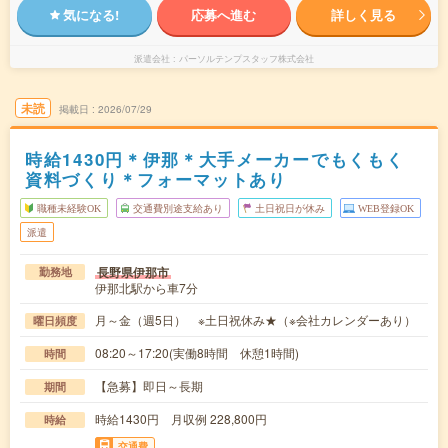
気になる!
応募へ進む
詳しく見る
派遣会社
パーソルテンプスタッフ株式会社
未読
掲載日
2026/07/29
時給1430円＊伊那＊大手メーカーでもくもく
資料づくり＊フォーマットあり
職種未経験OK
交通費別途支給あり
土日祝日が休み
WEB登録OK
派遣
長野県伊那市
勤務地
伊那北駅から車7分
月～金（週5日） ※土日祝休み★（※会社カレンダーあり）
曜日頻度
08:20～17:20(実働8時間 休憩1時間)
時間
【急募】即日～長期
期間
時給1430円 月収例 228,800円
時給
交通費