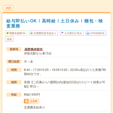
未読
給与即払いOK！高時給！土日休み！梱包・検
査業務
職種未経験OK
交通費別途支給あり
土日祝日が休み
WEB登録OK
派遣
長野県伊那市
勤務地
伊那北駅から車15分
月～金
曜日頻度
8:40～17:2010:25～19:0513:20～22:00※表記のうち実働7時
時間
間40分です。
長期【ご応募から1週間以内(最短2日目)のスピード就業が可
期間
能】即日～
時給1450円
時給
交通費
交通費支給有り