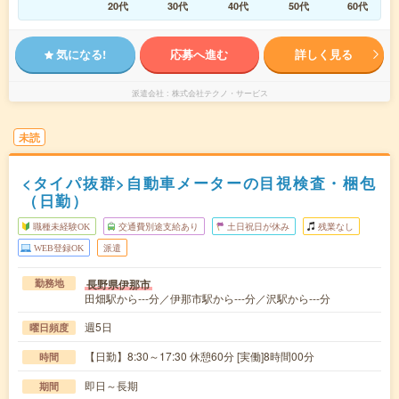
20代
30代
40代
50代
60代
気になる!
応募へ進む
詳しく見る
派遣会社
株式会社テクノ・サービス
未読
<タイパ抜群>自動車メーターの目視検査・梱包
（日勤）
職種未経験OK
交通費別途支給あり
土日祝日が休み
残業なし
WEB登録OK
派遣
長野県伊那市
勤務地
田畑駅から---分／伊那市駅から---分／沢駅から---分
週5日
曜日頻度
【日勤】8:30～17:30 休憩60分 [実働]8時間00分
時間
即日～長期
期間