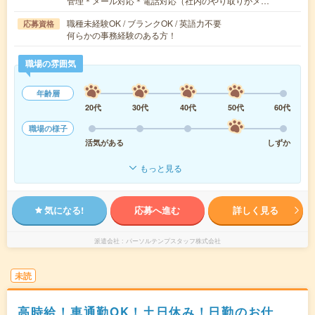
管理＊メール対応＊電話対応（社内のやり取りがメ…
職種未経験OK / ブランクOK / 英語力不要
応募資格
何らかの事務経験のある方！
職場の雰囲気
年齢層
20代
30代
40代
50代
60代
職場の様子
活気がある
しずか
もっと見る
気になる!
応募へ進む
詳しく見る
派遣会社
パーソルテンプスタッフ株式会社
未読
高時給！車通勤OK！土日休み！日勤のお仕