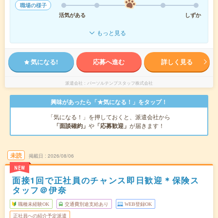
職場の様子
活気がある
しずか
もっと見る
気になる!
応募へ進む
詳しく見る
派遣会社
パーソルテンプスタッフ株式会社
興味があったら「★気になる！」をタップ！
「気になる！」を押しておくと、派遣会社から
「面談確約」
や
「応募歓迎」
が届きます！
未読
掲載日
2026/08/06
NEW
面接1回で正社員のチャンス即日歓迎＊保険ス
タッフ＠伊奈
職種未経験OK
交通費別途支給あり
WEB登録OK
正社員への紹介予定派遣