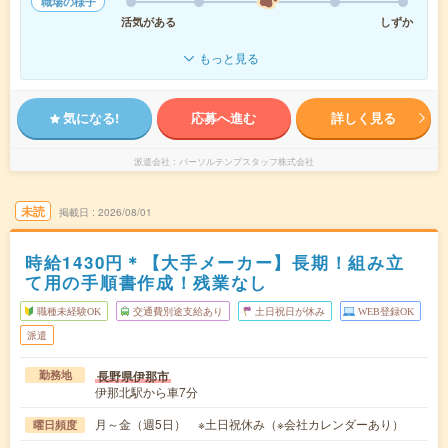
職場の様子
活気がある
しずか
もっと見る
気になる!
応募へ進む
詳しく見る
派遣会社
パーソルテンプスタッフ株式会社
未読
掲載日
2026/08/01
時給1430円＊【大手メーカー】長期！組み立
て用の手順書作成！残業なし
職種未経験OK
交通費別途支給あり
土日祝日が休み
WEB登録OK
派遣
長野県伊那市
勤務地
伊那北駅から車7分
月～金（週5日） ※土日祝休み（※会社カレンダーあり）
曜日頻度