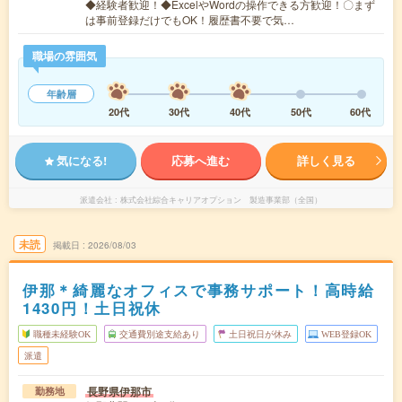
◆経験者歓迎！◆ExcelやWordの操作できる方歓迎！〇まず
は事前登録だけでもOK！履歴書不要で気…
職場の雰囲気
年齢層
20代
30代
40代
50代
60代
気になる!
応募へ進む
詳しく見る
派遣会社
株式会社綜合キャリアオプション 製造事業部（全国）
未読
掲載日
2026/08/03
伊那＊綺麗なオフィスで事務サポート！高時給
1430円！土日祝休
職種未経験OK
交通費別途支給あり
土日祝日が休み
WEB登録OK
派遣
長野県伊那市
勤務地