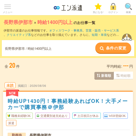
メニュー
気になる!
ログイン
検索
長野県伊那市
×
時給1400円以上
のお仕事一覧
伊那市の派遣のお仕事情報です。
オフィスワーク・事務系
、
営業・販売・サービス系
、
クリエイティブ系
などのお仕事を取り揃えています。さらに、
短期
・
単発
などの期
間や、
職種未経験OK
などのこだわり条件で絞り込んでいただけます。
条件の変更
長野県伊那市 / 時給1400円以上
20
---
全
件
平均時給:
円
時給順
新着順
未読
掲載日
2026/08/06
NEW
時給UP1430円！事務経験あればOK！大手メー
カーで購買事務＠伊那
職種未経験OK
交通費別途支給あり
土日祝日が休み
WEB登録OK
派遣
長野県伊那市
勤務地