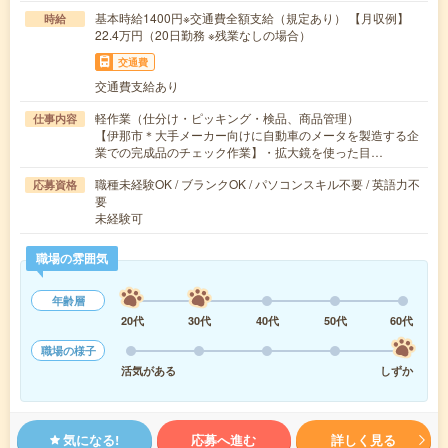
基本時給1400円※交通費全額支給（規定あり） 【月収例】
時給
22.4万円（20日勤務 ※残業なしの場合）
交通費
交通費支給あり
軽作業（仕分け・ピッキング・検品、商品管理）
仕事内容
【伊那市＊大手メーカー向けに自動車のメータを製造する企
業での完成品のチェック作業】・拡大鏡を使った目…
職種未経験OK / ブランクOK / パソコンスキル不要 / 英語力不
応募資格
要
未経験可
職場の雰囲気
年齢層
20代
30代
40代
50代
60代
職場の様子
活気がある
しずか
気になる!
応募へ進む
詳しく見る