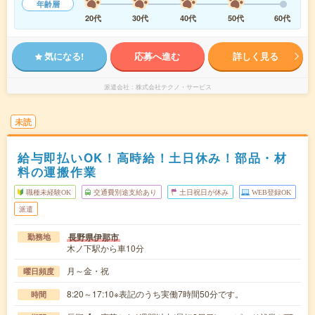
年齢層
20代
30代
40代
50代
60代
気になる!
応募へ進む
詳しく見る
派遣会社
株式会社テクノ・サービス
未読
給与即払いOK！高時給！土日休み！部品・材
料の運搬作業
職種未経験OK
交通費別途支給あり
土日祝日が休み
WEB登録OK
派遣
長野県伊那市
勤務地
木ノ下駅から車10分
月～金・祝
曜日頻度
8:20～17:10※表記のうち実働7時間50分です。
時間