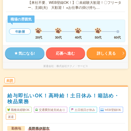
【来社不要、WEB登録OK！】〇未経験大歓迎！〇フリータ
ー、主婦(夫) 大歓迎！ ※お仕事の掛け持ち…
職場の雰囲気
年齢層
20代
30代
40代
50代
60代
気になる!
応募へ進む
詳しく見る
派遣会社
株式会社テクノ・サービス
未読
給与即払いOK！高時給！土日休み！箱詰め・
検品業務
職種未経験OK
交通費別途支給あり
土日祝日が休み
WEB登録OK
派遣
長野県伊那市
勤務地