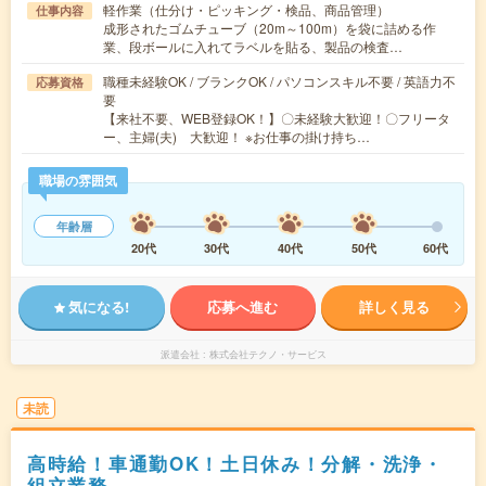
軽作業（仕分け・ピッキング・検品、商品管理）
仕事内容
成形されたゴムチューブ（20m～100m）を袋に詰める作
業、段ボールに入れてラベルを貼る、製品の検査…
職種未経験OK / ブランクOK / パソコンスキル不要 / 英語力不
応募資格
要
【来社不要、WEB登録OK！】〇未経験大歓迎！〇フリータ
ー、主婦(夫) 大歓迎！ ※お仕事の掛け持ち…
職場の雰囲気
年齢層
20代
30代
40代
50代
60代
気になる!
応募へ進む
詳しく見る
派遣会社
株式会社テクノ・サービス
未読
高時給！車通勤OK！土日休み！分解・洗浄・
組立業務