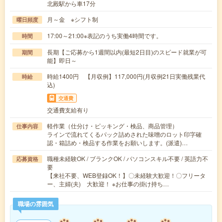
北殿駅から車17分
月～金 ※シフト制
曜日頻度
17:00～21:00※表記のうち実働4時間です。
時間
長期【ご応募から1週間以内(最短2日目)のスピード就業が可
期間
能】即日～
時給1400円 【月収例】117,000円(月収例21日実働残業代
時給
込)
交通費
交通費支給有り
軽作業（仕分け・ピッキング・検品、商品管理）
仕事内容
ラインで流れてくるパック詰めされた味噌のロット印字確
認・箱詰め・検品する作業をお願いします。(派遣)…
職種未経験OK / ブランクOK / パソコンスキル不要 / 英語力不
応募資格
要
【来社不要、WEB登録OK！】〇未経験大歓迎！〇フリータ
ー、主婦(夫) 大歓迎！ ※お仕事の掛け持ち…
職場の雰囲気