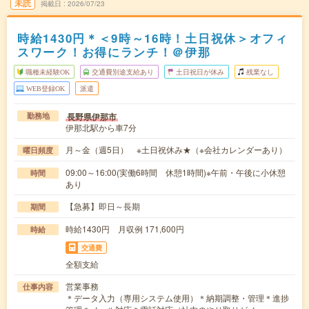
未読
掲載日
2026/07/23
時給1430円＊＜9時～16時！土日祝休＞オフィ
スワーク！お得にランチ！＠伊那
職種未経験OK
交通費別途支給あり
土日祝日が休み
残業なし
WEB登録OK
派遣
長野県伊那市
勤務地
伊那北駅から車7分
月～金（週5日） ※土日祝休み★（※会社カレンダーあり）
曜日頻度
09:00～16:00(実働6時間 休憩1時間)※午前・午後に小休憩
時間
あり
【急募】即日～長期
期間
時給1430円 月収例 171,600円
時給
交通費
全額支給
営業事務
仕事内容
＊データ入力（専用システム使用）＊納期調整・管理＊進捗