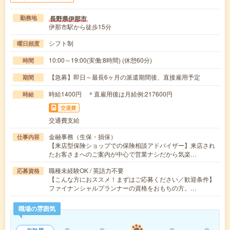
長野県伊那市
勤務地
伊那市駅から徒歩15分
シフト制
曜日頻度
10:00～19:00(実働:8時間) (休憩60分)
時間
【急募】即日～最長6ヶ月の派遣期間後、直接雇用予定
期間
時給1400円 ＊直雇用後は月給例:217600円
時給
交通費
交通費支給
金融事務（生保・損保）
仕事内容
【来店型保険ショップでの保険相談アドバイザー】来店され
たお客さまへのご案内が中心で営業ナシだから気楽…
職種未経験OK / 英語力不要
応募資格
【こんな方におススメ！まずはご応募ください／歓迎条件】
ファイナンシャルプランナーの資格をおもちの方。…
職場の雰囲気