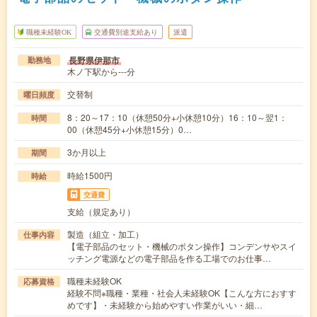
職種未経験OK
交通費別途支給あり
派遣
長野県伊那市
勤務地
木ノ下駅から---分
交替制
曜日頻度
8：20～17：10（休憩50分+小休憩10分）16：10～翌1：
時間
00（休憩45分+小休憩15分）0…
3か月以上
期間
時給1500円
時給
交通費
支給（規定あり）
製造（組立・加工）
仕事内容
【電子部品のセット・機械のボタン操作】コンデンサやスイ
ッチング電源などの電子部品を作る工場でのお仕事…
職種未経験OK
応募資格
経験不問※職種・業種・社会人未経験OK【こんな方におすす
めです】・未経験から始めやすい作業がいい・細…