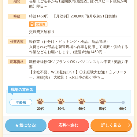
長期【ご応募から1週間以内(最短2日目)のスピード就業が可
期間
能】即日～
時給1450円 【月収例】238,000円(月収例21日実働)
時給
交通費
交通費支給有り
軽作業（仕分け・ピッキング・検品、商品管理）
仕事内容
入荷された部品を製造現場へ台車を使用して運搬・供給する
作業などをお願いします。(派遣)時給1450円…
職種未経験OK / ブランクOK / パソコンスキル不要 / 英語力不
応募資格
要
【来社不要、WEB登録OK！】〇未経験大歓迎！〇フリータ
ー、主婦(夫) 大歓迎！ ※お仕事の掛け持ち…
職場の雰囲気
年齢層
20代
30代
40代
50代
60代
気になる!
応募へ進む
詳しく見る