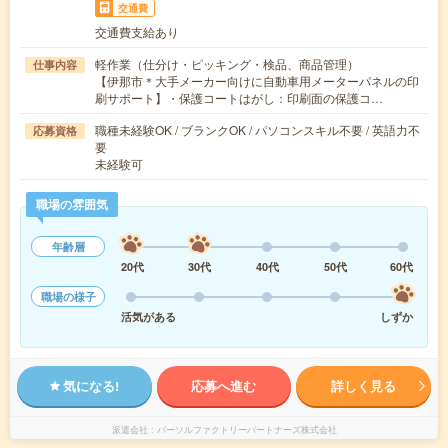
交通費
交通費支給あり
軽作業（仕分け・ピッキング・検品、商品管理）
仕事内容
【伊那市＊大手メーカー向けに自動車用メーターパネルの印
刷サポート】・保護コートはがし：印刷面の保護コ…
職種未経験OK / ブランクOK / パソコンスキル不要 / 英語力不
応募資格
要
未経験可
職場の雰囲気
年齢層
20代
30代
40代
50代
60代
職場の様子
活気がある
しずか
気になる!
応募へ進む
詳しく見る
派遣会社
パーソルファクトリーパートナーズ株式会社