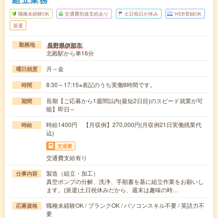
職種未経験OK
交通費別途支給あり
土日祝日が休み
WEB登録OK
派遣
長野県伊那市
勤務地
北殿駅から車16分
月～金
曜日頻度
8:30～17:15※表記のうち実働8時間です。
時間
長期【ご応募から1週間以内(最短2日目)のスピード就業が可
期間
能】即日～
時給1400円 【月収例】270,000円(月収例21日実働残業代
時給
込)
交通費
交通費支給有り
製造（組立・加工）
仕事内容
真空ポンプの分解、洗浄、手順書を基に組立作業をお願いし
ます。(派遣)土日祝休みだから、週末は趣味の時…
職種未経験OK / ブランクOK / パソコンスキル不要 / 英語力不
応募資格
要