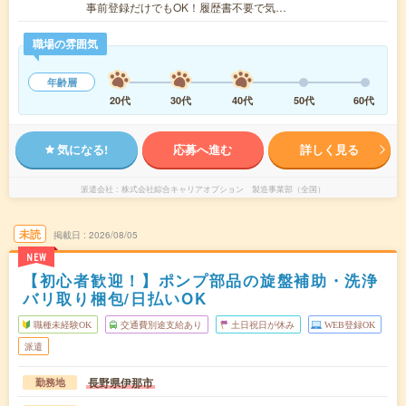
事前登録だけでもOK！履歴書不要で気…
職場の雰囲気
年齢層
20代
30代
40代
50代
60代
気になる!
応募へ進む
詳しく見る
派遣会社
株式会社綜合キャリアオプション 製造事業部（全国）
未読
掲載日
2026/08/05
NEW
【初心者歓迎！】ポンプ部品の旋盤補助・洗浄
バリ取り梱包/日払いOK
職種未経験OK
交通費別途支給あり
土日祝日が休み
WEB登録OK
派遣
長野県伊那市
勤務地