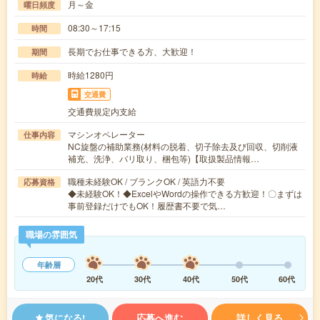
月～金
曜日頻度
08:30～17:15
時間
長期でお仕事できる方、大歓迎！
期間
時給1280円
時給
交通費
交通費規定内支給
マシンオペレーター
仕事内容
NC旋盤の補助業務(材料の脱着、切子除去及び回収、切削液
補充、洗浄、バリ取り、梱包等)【取扱製品情報…
職種未経験OK / ブランクOK / 英語力不要
応募資格
◆未経験OK！◆ExcelやWordの操作できる方歓迎！〇まずは
事前登録だけでもOK！履歴書不要で気…
職場の雰囲気
年齢層
20代
30代
40代
50代
60代
気になる!
応募へ進む
詳しく見る