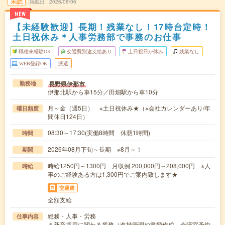
未読
掲載日
2026/08/06
NEW
【未経験歓迎】長期！残業なし！17時台定時！
土日祝休み＊人事労務部で事務のお仕事
職種未経験OK
交通費別途支給あり
土日祝日が休み
残業なし
WEB登録OK
派遣
長野県伊那市
勤務地
伊那北駅から車15分／田畑駅から車10分
月～金（週5日） ※土日祝休み★（※会社カレンダーあり/年
曜日頻度
間休日124日）
08:30～17:30(実働8時間 休憩1時間)
時間
2026年08月下旬～長期 ※8月～！
期間
時給1250円～1300円 月収例 200,000円～208,000円 ※人
時給
事のご経験ある方は1,300円でご案内致します★
交通費
全額支給
総務・人事・労務
仕事内容
＊新卒採用に関わる業務（進捗管理や書類作成、会議室予約