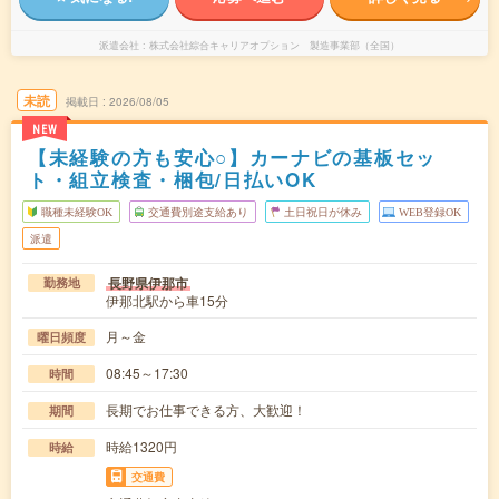
派遣会社
株式会社綜合キャリアオプション 製造事業部（全国）
未読
掲載日
2026/08/05
NEW
【未経験の方も安心○】カーナビの基板セッ
ト・組立検査・梱包/日払いOK
職種未経験OK
交通費別途支給あり
土日祝日が休み
WEB登録OK
派遣
長野県伊那市
勤務地
伊那北駅から車15分
月～金
曜日頻度
08:45～17:30
時間
長期でお仕事できる方、大歓迎！
期間
時給1320円
時給
交通費