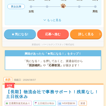
男女比率
女性
男性
もっと見る
気になる!
応募へ進む
詳しく見る
派遣会社
パーソルテンプスタッフ株式会社
興味があったら「★気になる！」をタップ！
「気になる！」を押しておくと、派遣会社から
「面談確約」
や
「応募歓迎」
が届きます！
未読
掲載日
2026/08/07
NEW
【長期】物流会社で事務サポート！残業なし！
土日祝休み
交通費別途支給あり
土日祝日が休み
WEB登録OK
派遣