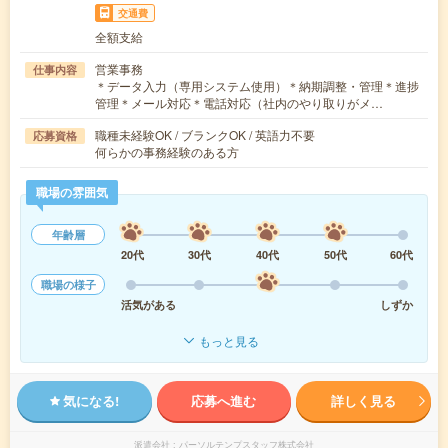
交通費
全額支給
営業事務
仕事内容
＊データ入力（専用システム使用）＊納期調整・管理＊進捗
管理＊メール対応＊電話対応（社内のやり取りがメ…
職種未経験OK / ブランクOK / 英語力不要
応募資格
何らかの事務経験のある方
職場の雰囲気
年齢層
20代
30代
40代
50代
60代
職場の様子
活気がある
しずか
もっと見る
気になる!
応募へ進む
詳しく見る
派遣会社
パーソルテンプスタッフ株式会社