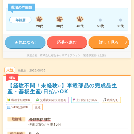
職場の雰囲気
年齢層
20代
30代
40代
50代
60代
気になる!
応募へ進む
詳しく見る
派遣会社
株式会社綜合キャリアオプション 製造事業部（全国）
未読
掲載日
2026/08/05
NEW
【経験不問！未経験○】車載部品の完成品生
産・基板生産/日払いOK
職種未経験OK
交通費別途支給あり
土日祝日が休み
残業なし
WEB登録OK
派遣
長野県伊那市
勤務地
伊那北駅から車15分
月～金
曜日頻度