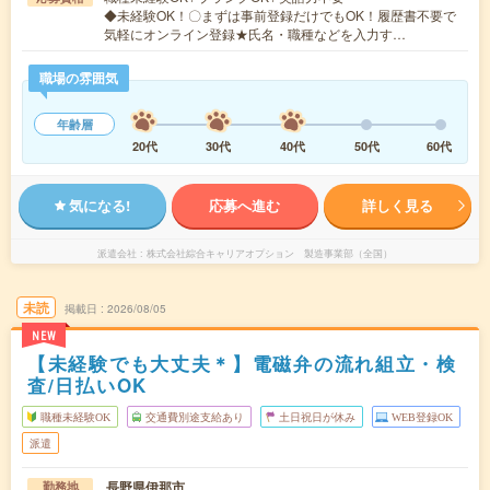
◆未経験OK！〇まずは事前登録だけでもOK！履歴書不要で
気軽にオンライン登録★氏名・職種などを入力す…
職場の雰囲気
年齢層
20代
30代
40代
50代
60代
気になる!
応募へ進む
詳しく見る
派遣会社
株式会社綜合キャリアオプション 製造事業部（全国）
未読
掲載日
2026/08/05
NEW
【未経験でも大丈夫＊】電磁弁の流れ組立・検
査/日払いOK
職種未経験OK
交通費別途支給あり
土日祝日が休み
WEB登録OK
派遣
長野県伊那市
勤務地