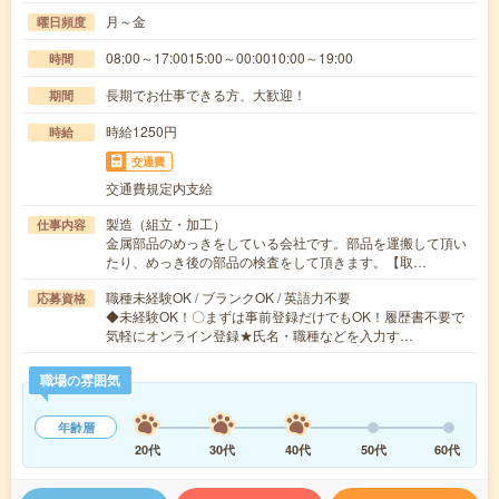
月～金
曜日頻度
08:00～17:0015:00～00:0010:00～19:00
時間
長期でお仕事できる方、大歓迎！
期間
時給1250円
時給
交通費
交通費規定内支給
製造（組立・加工）
仕事内容
金属部品のめっきをしている会社です。部品を運搬して頂い
たり、めっき後の部品の検査をして頂きます。【取…
職種未経験OK / ブランクOK / 英語力不要
応募資格
◆未経験OK！〇まずは事前登録だけでもOK！履歴書不要で
気軽にオンライン登録★氏名・職種などを入力す…
職場の雰囲気
年齢層
20代
30代
40代
50代
60代