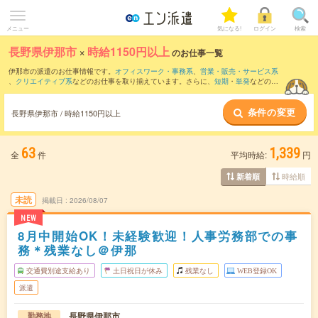
メニュー
気になる!
ログイン
検索
長野県伊那市
×
時給1150円以上
のお仕事一覧
伊那市の派遣のお仕事情報です。
オフィスワーク・事務系
、
営業・販売・サービス系
、
クリエイティブ系
などのお仕事を取り揃えています。さらに、
短期
・
単発
などの期
間や、
職種未経験OK
などのこだわり条件で絞り込んでいただけます。
条件の変更
長野県伊那市 / 時給1150円以上
63
1,339
全
件
平均時給:
円
時給順
新着順
未読
掲載日
2026/08/07
NEW
8月中開始OK！未経験歓迎！人事労務部での事
務＊残業なし＠伊那
交通費別途支給あり
土日祝日が休み
残業なし
WEB登録OK
派遣
長野県伊那市
勤務地