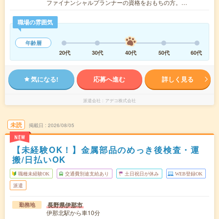
ファイナンシャルプランナーの資格をおもちの方。…
職場の雰囲気
年齢層
20代
30代
40代
50代
60代
気になる!
応募へ進む
詳しく見る
派遣会社
アデコ株式会社
未読
掲載日
2026/08/05
NEW
【未経験OK！】金属部品のめっき後検査・運
搬/日払いOK
職種未経験OK
交通費別途支給あり
土日祝日が休み
WEB登録OK
派遣
長野県伊那市
勤務地
伊那北駅から車10分