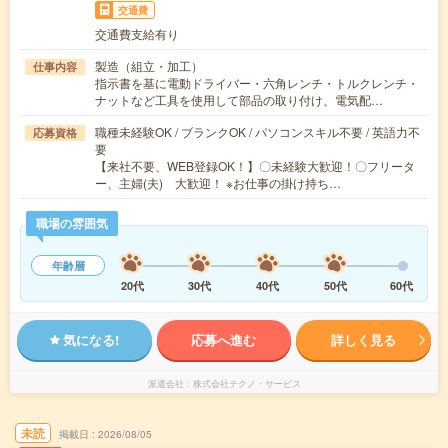
交通費
交通費支給有り
製造（組立・加工）
仕事内容
指示書を基に電動ドライバー・六角レンチ・トルクレンチ・
ナットなど工具を使用して部品の取り付け、電気配…
職種未経験OK / ブランクOK / パソコンスキル不要 / 英語力不
応募資格
要
【来社不要、WEB登録OK！】〇未経験大歓迎！〇フリータ
ー、主婦(夫) 大歓迎！ ※お仕事の掛け持ち…
職場の雰囲気
年齢層
20代
30代
40代
50代
60代
気になる!
応募へ進む
詳しく見る
派遣会社
株式会社テクノ・サービス
未読
掲載日
2026/08/05