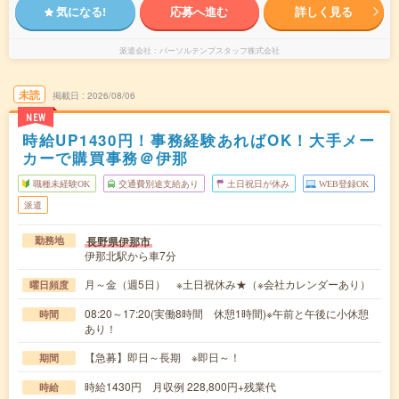
気になる!
応募へ進む
詳しく見る
派遣会社
パーソルテンプスタッフ株式会社
未読
掲載日
2026/08/06
NEW
時給UP1430円！事務経験あればOK！大手メー
カーで購買事務＠伊那
職種未経験OK
交通費別途支給あり
土日祝日が休み
WEB登録OK
派遣
長野県伊那市
勤務地
伊那北駅から車7分
月～金（週5日） ※土日祝休み★（※会社カレンダーあり）
曜日頻度
08:20～17:20(実働8時間 休憩1時間)※午前と午後に小休憩
時間
あり！
【急募】即日～長期 ※即日～！
期間
時給1430円 月収例 228,800円+残業代
時給