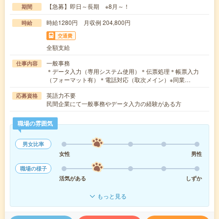
【急募】即日～長期 ※8月～！
期間
時給1280円 月収例 204,800円
時給
交通費
全額支給
一般事務
仕事内容
＊データ入力（専用システム使用）＊伝票処理＊帳票入力
（フォーマット有）＊電話対応（取次メイン）※同業…
英語力不要
応募資格
民間企業にて一般事務やデータ入力の経験がある方
職場の雰囲気
男女比率
女性
男性
職場の様子
活気がある
しずか
もっと見る