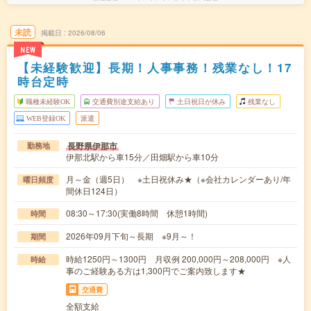
未読
掲載日
2026/08/06
NEW
【未経験歓迎】長期！人事事務！残業なし！17
時台定時
職種未経験OK
交通費別途支給あり
土日祝日が休み
残業なし
WEB登録OK
派遣
長野県伊那市
勤務地
伊那北駅から車15分／田畑駅から車10分
月～金（週5日） ※土日祝休み★（※会社カレンダーあり/年
曜日頻度
間休日124日）
08:30～17:30(実働8時間 休憩1時間)
時間
2026年09月下旬～長期 ※9月～！
期間
時給1250円～1300円 月収例 200,000円～208,000円 ※人
時給
事のご経験ある方は1,300円でご案内致します★
交通費
全額支給