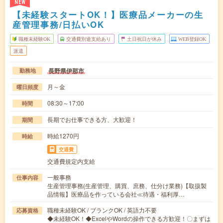
NEW
【未経験スタートOK！】医療品メーカーの生
産管理事務/日払いOK
職種未経験OK
交通費別途支給あり
土日祝日が休み
WEB登録OK
派遣
長野県伊那市
勤務地
月～金
曜日頻度
08:30～17:00
時間
長期でお仕事できる方、大歓迎！
期間
時給1270円
時給
交通費
交通費規定内支給
一般事務
仕事内容
生産管理事務(生産管理、購買、庶務、仕分け業務)【取扱製
品情報】医療品を作っている会社≪待遇・福利厚…
職種未経験OK / ブランクOK / 英語力不要
応募資格
◆未経験OK！◆ExcelやWordの操作できる方歓迎！〇まずは