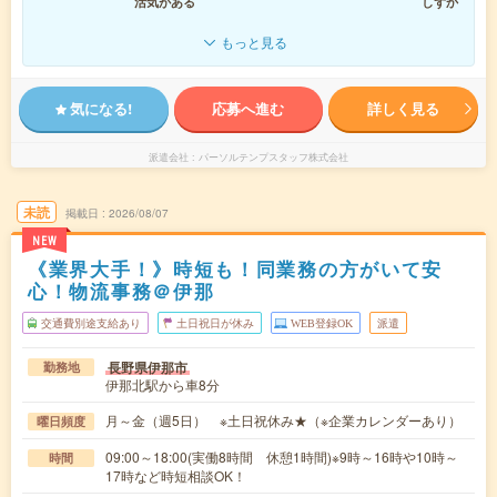
活気がある
しずか
もっと見る
気になる!
応募へ進む
詳しく見る
派遣会社
パーソルテンプスタッフ株式会社
未読
掲載日
2026/08/07
NEW
《業界大手！》時短も！同業務の方がいて安
心！物流事務＠伊那
交通費別途支給あり
土日祝日が休み
WEB登録OK
派遣
長野県伊那市
勤務地
伊那北駅から車8分
月～金（週5日） ※土日祝休み★（※企業カレンダーあり）
曜日頻度
09:00～18:00(実働8時間 休憩1時間)※9時～16時や10時～
時間
17時など時短相談OK！