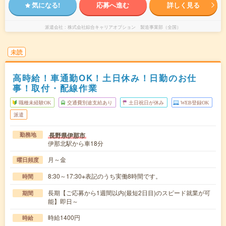
気になる!
応募へ進む
詳しく見る
派遣会社
株式会社綜合キャリアオプション 製造事業部（全国）
未読
高時給！車通勤OK！土日休み！日勤のお仕
事！取付・配線作業
職種未経験OK
交通費別途支給あり
土日祝日が休み
WEB登録OK
派遣
長野県伊那市
勤務地
伊那北駅から車18分
月～金
曜日頻度
8:30～17:30※表記のうち実働8時間です。
時間
長期【ご応募から1週間以内(最短2日目)のスピード就業が可
期間
能】即日～
時給1400円
時給