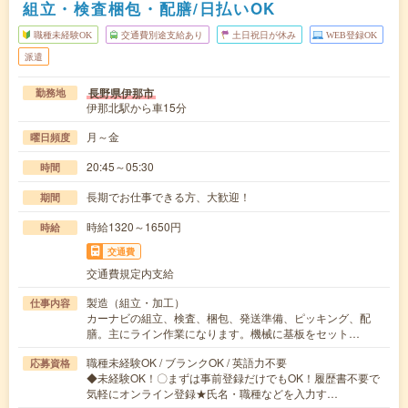
組立・検査梱包・配膳/日払いOK
職種未経験OK
交通費別途支給あり
土日祝日が休み
WEB登録OK
派遣
長野県伊那市
勤務地
伊那北駅から車15分
月～金
曜日頻度
20:45～05:30
時間
長期でお仕事できる方、大歓迎！
期間
時給1320～1650円
時給
交通費
交通費規定内支給
製造（組立・加工）
仕事内容
カーナビの組立、検査、梱包、発送準備、ピッキング、配
膳。主にライン作業になります。機械に基板をセット…
職種未経験OK / ブランクOK / 英語力不要
応募資格
◆未経験OK！〇まずは事前登録だけでもOK！履歴書不要で
気軽にオンライン登録★氏名・職種などを入力す…