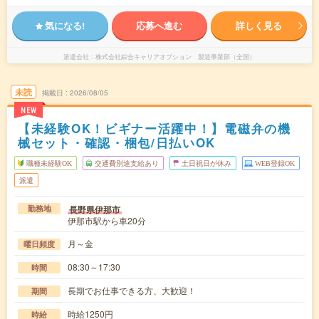
気になる!
応募へ進む
詳しく見る
派遣会社
株式会社綜合キャリアオプション 製造事業部（全国）
未読
掲載日
2026/08/05
NEW
【未経験OK！ビギナー活躍中！】電磁弁の機
械セット・確認・梱包/日払いOK
職種未経験OK
交通費別途支給あり
土日祝日が休み
WEB登録OK
派遣
長野県伊那市
勤務地
伊那市駅から車20分
月～金
曜日頻度
08:30～17:30
時間
長期でお仕事できる方、大歓迎！
期間
時給1250円
時給