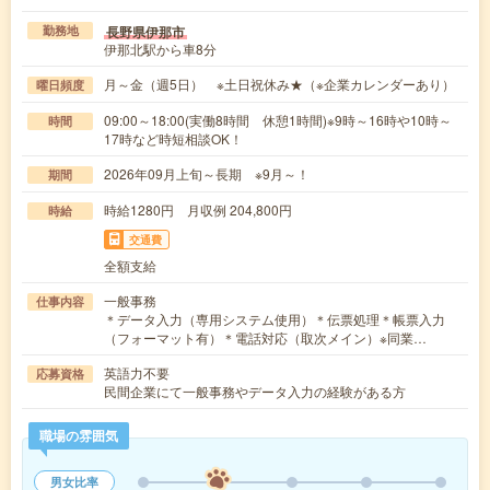
長野県伊那市
勤務地
伊那北駅から車8分
月～金（週5日） ※土日祝休み★（※企業カレンダーあり）
曜日頻度
09:00～18:00(実働8時間 休憩1時間)※9時～16時や10時～
時間
17時など時短相談OK！
2026年09月上旬～長期 ※9月～！
期間
時給1280円 月収例 204,800円
時給
交通費
全額支給
一般事務
仕事内容
＊データ入力（専用システム使用）＊伝票処理＊帳票入力
（フォーマット有）＊電話対応（取次メイン）※同業…
英語力不要
応募資格
民間企業にて一般事務やデータ入力の経験がある方
職場の雰囲気
男女比率