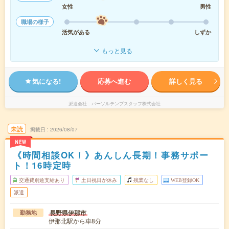
女性
男性
職場の様子
活気がある
しずか
もっと見る
気になる!
応募へ進む
詳しく見る
派遣会社
パーソルテンプスタッフ株式会社
未読
掲載日
2026/08/07
NEW
《時間相談OK！》あんしん長期！事務サポー
ト！16時定時
交通費別途支給あり
土日祝日が休み
残業なし
WEB登録OK
派遣
長野県伊那市
勤務地
伊那北駅から車8分