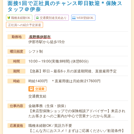
面接1回で正社員のチャンス即日歓迎＊保険ス
タッフ＠伊奈
職種未経験OK
交通費別途支給あり
WEB登録OK
正社員への紹介予定派遣
長野県伊那市
勤務地
伊那市駅から徒歩15分
シフト制
曜日頻度
10:00～19:00(実働:8時間) (休憩60分)
時間
【急募】即日～最長6ヶ月の派遣期間後、直接雇用予定
期間
時給1400円 ＊直雇用後は月給例:217600円
時給
交通費
交通費支給
金融事務（生保・損保）
仕事内容
【来店型保険ショップでの保険相談アドバイザー】来店され
たお客さまへのご案内が中心で営業ナシだから気楽…
職種未経験OK / 英語力不要
応募資格
【こんな方におススメ！まずはご応募ください／歓迎条件】