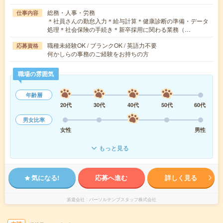
総務・人事・労務
仕事内容
＊社員さんの勤怠入力＊給与計算＊健康診断の準備・データ
処理＊社会保険の手続き＊新卒採用に関わる業務（…
職種未経験OK / ブランクOK / 英語力不要
応募資格
何かしらの事務のご経験をお持ちの方
職場の雰囲気
年齢層
20代
30代
40代
50代
60代
男女比率
女性
男性
もっと見る
気になる!
応募へ進む
詳しく見る
派遣会社
パーソルテンプスタッフ株式会社