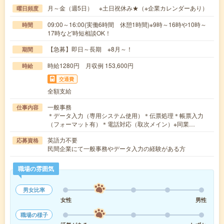
月～金（週5日） ※土日祝休み★（※企業カレンダーあり）
曜日頻度
09:00～16:00(実働6時間 休憩1時間)※9時～16時や10時～
時間
17時など時短相談OK！
【急募】即日～長期 ※8月～！
期間
時給1280円 月収例 153,600円
時給
交通費
全額支給
一般事務
仕事内容
＊データ入力（専用システム使用）＊伝票処理＊帳票入力
（フォーマット有）＊電話対応（取次メイン）※同業…
英語力不要
応募資格
民間企業にて一般事務やデータ入力の経験がある方
職場の雰囲気
男女比率
女性
男性
職場の様子