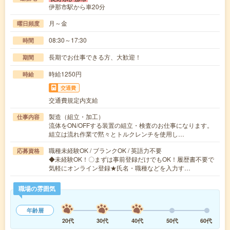
伊那市駅から車20分
月～金
曜日頻度
08:30～17:30
時間
長期でお仕事できる方、大歓迎！
期間
時給1250円
時給
交通費
交通費規定内支給
製造（組立・加工）
仕事内容
流体をON/OFFする装置の組立・検査のお仕事になります。
組立は流れ作業で黙々とトルクレンチを使用し…
職種未経験OK / ブランクOK / 英語力不要
応募資格
◆未経験OK！〇まずは事前登録だけでもOK！履歴書不要で
気軽にオンライン登録★氏名・職種などを入力す…
職場の雰囲気
年齢層
20代
30代
40代
50代
60代