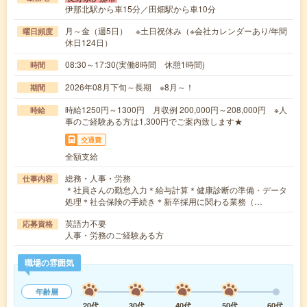
伊那北駅から車15分／田畑駅から車10分
月～金（週5日） ※土日祝休み（※会社カレンダーあり/年間
曜日頻度
休日124日）
08:30～17:30(実働8時間 休憩1時間)
時間
2026年08月下旬～長期 ※8月～！
期間
時給1250円～1300円 月収例 200,000円～208,000円 ※人
時給
事のご経験ある方は1,300円でご案内致します★
交通費
全額支給
総務・人事・労務
仕事内容
＊社員さんの勤怠入力＊給与計算＊健康診断の準備・データ
処理＊社会保険の手続き＊新卒採用に関わる業務（…
英語力不要
応募資格
人事・労務のご経験ある方
職場の雰囲気
年齢層
20代
30代
40代
50代
60代