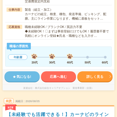
交通費規定内支給
製造（組立・加工）
仕事内容
カーナビの組立、検査、梱包、発送準備、ピッキング、配
膳。主にライン作業になります。機械に基板をセット…
職種未経験OK / ブランクOK / 英語力不要
応募資格
◆未経験OK！〇まずは事前登録だけでもOK！履歴書不要で
気軽にオンライン登録★氏名・職種などを入力す…
職場の雰囲気
年齢層
20代
30代
40代
50代
60代
気になる!
応募へ進む
詳しく見る
派遣会社
株式会社綜合キャリアオプション 製造事業部（全国）
未読
掲載日
2026/08/05
NEW
【未経験でも活躍できる！】カーナビのライン