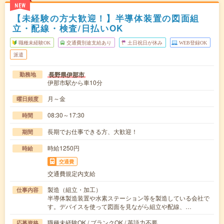
NEW
【未経験の方大歓迎！】半導体装置の図面組
立・配線・検査/日払いOK
職種未経験OK
交通費別途支給あり
土日祝日が休み
WEB登録OK
派遣
長野県伊那市
勤務地
伊那市駅から車10分
月～金
曜日頻度
08:30～17:30
時間
長期でお仕事できる方、大歓迎！
期間
時給1250円
時給
交通費
交通費規定内支給
製造（組立・加工）
仕事内容
半導体製造装置や水素ステーション等を製造している会社で
す。デバイスを使って図面を見ながら組立や配線、…
職種未経験OK / ブランクOK / 英語力不要
応募資格