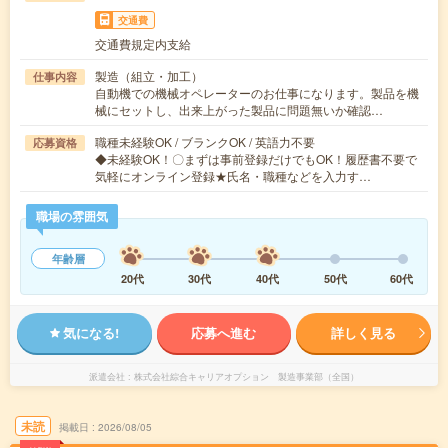
交通費
交通費規定内支給
製造（組立・加工）
仕事内容
自動機での機械オペレーターのお仕事になります。製品を機
械にセットし、出来上がった製品に問題無いか確認…
職種未経験OK / ブランクOK / 英語力不要
応募資格
◆未経験OK！〇まずは事前登録だけでもOK！履歴書不要で
気軽にオンライン登録★氏名・職種などを入力す…
職場の雰囲気
年齢層
20代
30代
40代
50代
60代
気になる!
応募へ進む
詳しく見る
派遣会社
株式会社綜合キャリアオプション 製造事業部（全国）
未読
掲載日
2026/08/05