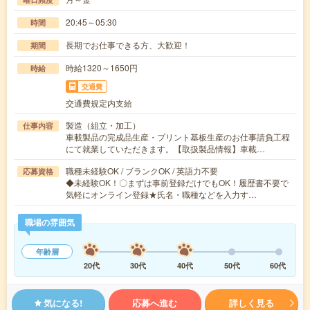
20:45～05:30
時間
長期でお仕事できる方、大歓迎！
期間
時給1320～1650円
時給
交通費
交通費規定内支給
製造（組立・加工）
仕事内容
車載製品の完成品生産・プリント基板生産のお仕事請負工程
にて就業していただきます。【取扱製品情報】車載…
職種未経験OK / ブランクOK / 英語力不要
応募資格
◆未経験OK！〇まずは事前登録だけでもOK！履歴書不要で
気軽にオンライン登録★氏名・職種などを入力す…
職場の雰囲気
年齢層
20代
30代
40代
50代
60代
気になる!
応募へ進む
詳しく見る