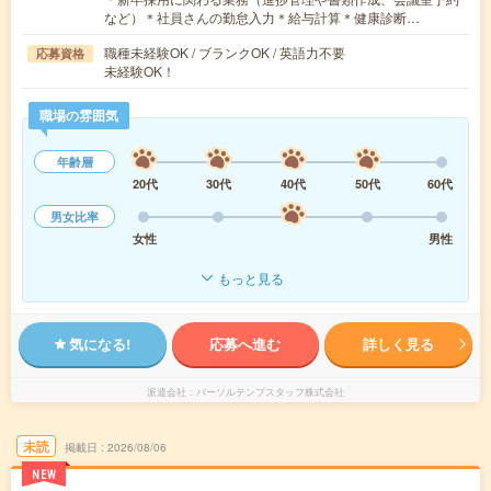
など）＊社員さんの勤怠入力＊給与計算＊健康診断…
職種未経験OK / ブランクOK / 英語力不要
応募資格
未経験OK！
職場の雰囲気
年齢層
20代
30代
40代
50代
60代
男女比率
女性
男性
もっと見る
気になる!
応募へ進む
詳しく見る
派遣会社
パーソルテンプスタッフ株式会社
未読
掲載日
2026/08/06
NEW