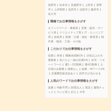
長野市
松本市
安曇野市
上田市
茅野
市
上伊那郡
塩尻市
須坂市
飯田市
佐久市
職種でお仕事情報をさがす
オフィスワーク・事務系
営業・販売・サー
ビス系
クリエイティブ系
IT・エンジニア
系
技術系
医療・介護・福祉・教育系
軽
作業・物流・工場・その他
こだわりでお仕事情報をさがす
短期
単発
職種未経験OK
10名以上の大
量募集
友だちと一緒の応募OK
在宅・リモ
ートワーク
週2～3日勤務
週4日勤務
土
日祝のみ勤務
残業なし
副業・WワークOK
交通費別途支給あり
語学力が活かせる
人気のワードでお仕事情報をさがす
急募
年齢不問
財団法人
英語
書類チェ
ック
テレビ局
封入
大学