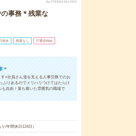
No.PTEM26-0617651
での事務＊残業な
日祝休
残業なし
IT通信Web
事＊
ます○社員さん達を支える人事労務でのお
っぷりあるのでメリハリつけてはたらけ
イルも自由！落ち着いた雰囲気の職場で
/年間休日124日）