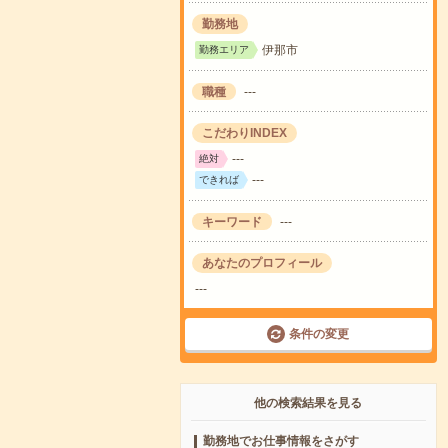
勤務地
伊那市
勤務エリア
職種
---
こだわりINDEX
---
絶対
---
できれば
キーワード
---
あなたのプロフィール
---
条件の変更
他の検索結果を見る
勤務地でお仕事情報をさがす