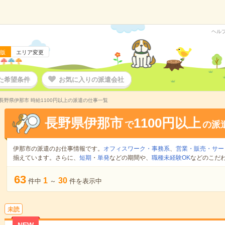
ヘル
版
エリア変更
た希望条件
お気に入りの派遣会社
長野県伊那市 時給1100円以上の派遣の仕事一覧
長野県伊那市
1100円以上
で
の派
伊那市の派遣のお仕事情報です。
オフィスワーク・事務系
、
営業・販売・サー
揃えています。さらに、
短期
・
単発
などの期間や、
職種未経験OK
などのこだ
63
1
30
件中
～
件を表示中
未読