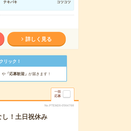
テキパキ
コツコツ
詳しく見る
クリック！
」
や
「応募歓迎」
が届きます！
一括
応募
No.PTEM26-0564768
なし！土日祝休み