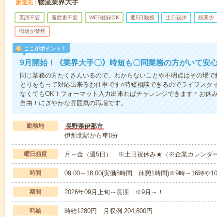
物流業界大手
派遣先
英語不要
履歴書不要
WEB登録OK
週5日勤務
土日祝休
残業少
職場が禁煙
ここがポイント！
9月開始！《業界大手〇》時短も〇同業務の方がいて安
同じ業務の方たくさんいるので、わからないことや不明点はその場で
とりをもって対応出来るお仕事です○時短相談できるのでライフスタ
なくてもOK！フォーマット入力出来ればチャレンジできます＊お休
自由！にぎやかな雰囲気の職場です。
勤務地
長野県伊那市
伊那北駅から車8分
曜日頻度
月～金（週5日） ※土日祝休み★（※企業カレンダ
時間
09:00～18:00(実働8時間 休憩1時間)※9時～16時
期間
2026年09月上旬～長期 ※9月～！
時給
時給1280円 月収例 204,800円