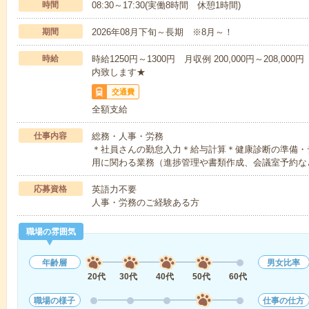
時間
08:30～17:30(実働8時間 休憩1時間)
期間
2026年08月下旬～長期 ※8月～！
時給
時給1250円～1300円 月収例 200,000円～208,0
内致します★
交通費
全額支給
仕事内容
総務・人事・労務
＊社員さんの勤怠入力＊給与計算＊健康診断の準備・
用に関わる業務（進捗管理や書類作成、会議室予約な
応募資格
英語力不要
人事・労務のご経験ある方
職場の雰囲気
年齢層
男女比率
20代
30代
40代
50代
60代
職場の様子
仕事の仕方