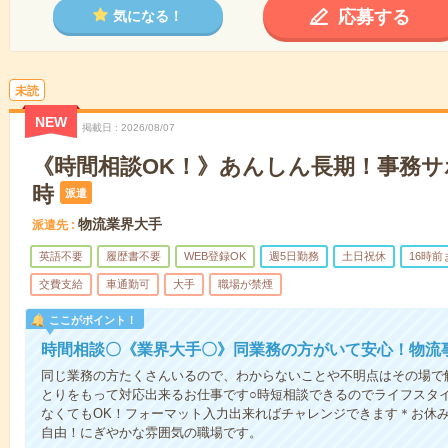
応募する
気になる！
未読
NEW
掲載日
2026/08/07
《時間相談OK！》あんしん長期！事務サ
時
派遣
物流業界大手
派遣先
英語不要
履歴書不要
WEB登録OK
週5日勤務
土日祝休
16時
交費支給
車通勤可
大手
職場が禁煙
ここがポイント！
時間相談〇《業界大手〇》同業務の方がいて安心！物流
同じ業務の方たくさんいるので、わからないことや不明点はその場で
とりをもって対応出来るお仕事です○時短相談できるのでライフスタ
なくてもOK！フォーマット入力出来ればチャレンジできます＊お休
自由！にぎやかな雰囲気の職場です。