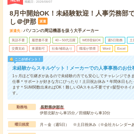
NEW
掲載日
2026/08/07
8月中開始OK！未経験歓迎！人事労務部
し＠伊那
派遣
パソコンの周辺機器を扱う大手メーカー
派遣先
英語不要
履歴書不要
40～50代活躍
WEB登録OK
週5日勤務
土
交費支給
車通勤可
社食/補助あり
職場が禁煙
Word
Excel
ここがポイント！
未経験からスキルゲット！メーカーでの人事事務のお仕
1ヶ月ほど引継ぎがあるので未経験の方でも安心してチャレンジでき
仕事＊サポートが好きな方にぴったり！土日祝お休み＊年間休日もた
ます＊SUM関数出来ればOK！難しいOAスキル不要です○髪型やネ
す。
勤務地
長野県伊那市
伊那北駅から車15分／田畑駅から車10分
曜日頻度
月～金（週5日） ※土日祝休み（※会社カレンダーあり