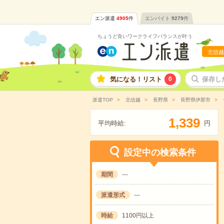
エン派遣
4905
件
エンバイト
9279
件
ちょうど良いワークライフバランスが叶う
北信越
気になる！リスト
0
保存し
派遣TOP
北信越
長野県
長野県伊那市
,
1
3
3
9
平均時給:
円
設定中の検索条件
期間
---
派遣形式
---
時給
1100円以上