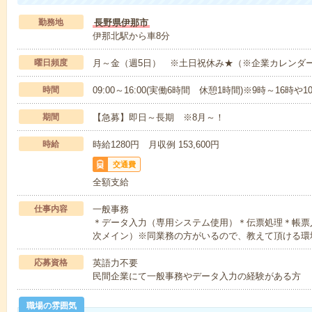
勤務地
長野県伊那市
伊那北駅から車8分
曜日頻度
月～金（週5日） ※土日祝休み★（※企業カレンダ
時間
09:00～16:00(実働6時間 休憩1時間)※9時～16時
期間
【急募】即日～長期 ※8月～！
時給
時給1280円 月収例 153,600円
交通費
全額支給
仕事内容
一般事務
＊データ入力（専用システム使用）＊伝票処理＊帳票
次メイン）※同業務の方がいるので、教えて頂ける環
応募資格
英語力不要
民間企業にて一般事務やデータ入力の経験がある方
職場の雰囲気