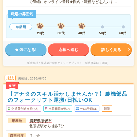
で気軽にオンライン登録★氏名・職種などを入力す…
職場の雰囲気
年齢層
20代
30代
40代
50代
60代
気になる!
応募へ進む
詳しく見る
派遣会社
株式会社綜合キャリアオプション 製造事業部（全国）
未読
掲載日
2026/08/05
NEW
【アナタのスキル活かしませんか？】農機部品
のフォークリフト運搬/日払いOK
交通費別途支給あり
土日祝日が休み
WEB登録OK
派遣
長野県須坂市
勤務地
北須坂駅から徒歩7分
月～金
曜日頻度