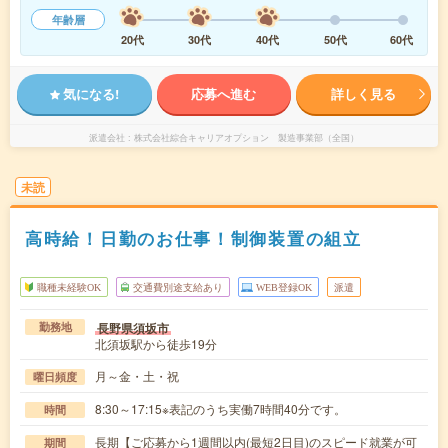
年齢層
20代
30代
40代
50代
60代
気になる!
応募へ進む
詳しく見る
派遣会社
株式会社綜合キャリアオプション 製造事業部（全国）
未読
高時給！日勤のお仕事！制御装置の組立
職種未経験OK
交通費別途支給あり
WEB登録OK
派遣
長野県須坂市
勤務地
北須坂駅から徒歩19分
月～金・土・祝
曜日頻度
8:30～17:15※表記のうち実働7時間40分です。
時間
長期【ご応募から1週間以内(最短2日目)のスピード就業が可
期間