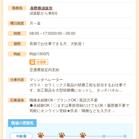
長野県須坂市
勤務地
須坂駅から車8分
月～金
曜日頻度
08:00～17:0020:00～05:00
時間
長期でお仕事できる方、大歓迎！
期間
時給1300円
時給
交通費
交通費規定内支給
マシンオペレーター
仕事内容
ガラス・セラミックス製品の研磨工程を担当するお仕事で
す。加工製品を大型研磨機にセットし、タッチパネル…
職種未経験OK / ブランクOK / 英語力不要
応募資格
◆未経験OK！〇まずは事前登録だけでもOK！履歴書不要で
気軽にオンライン登録★氏名・職種などを入力す…
職場の雰囲気
年齢層