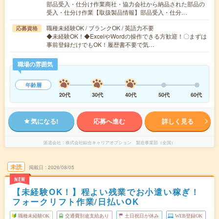
部品受入・仕分け作業商社・協力会社から納品された部品の
受入・仕分け作業【取扱製品情報】部品受入・仕分…
職種未経験OK / ブランクOK / 英語力不要
応募資格
◆未経験OK！◆ExcelやWordの操作できる方歓迎！〇まずは
事前登録だけでもOK！履歴書不要で気…
職場の雰囲気
年齢層
20代
30代
40代
50代
60代
気になる!
応募へ進む
詳しく見る
派遣会社
株式会社綜合キャリアオプション 製造事業部（全国）
未読
掲載日
2026/08/05
NEW
【未経験OK！】程よい残業でお小遣い稼ぎ！
フォークリフト作業/日払いOK
職種未経験OK
交通費別途支給あり
土日祝日が休み
WEB登録OK