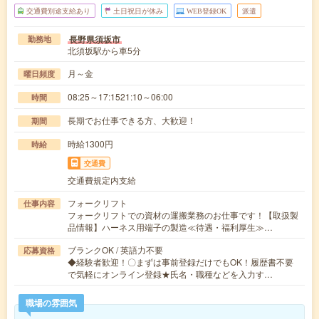
交通費別途支給あり
土日祝日が休み
WEB登録OK
派遣
長野県須坂市
勤務地
北須坂駅から車5分
月～金
曜日頻度
08:25～17:1521:10～06:00
時間
長期でお仕事できる方、大歓迎！
期間
時給1300円
時給
交通費
交通費規定内支給
フォークリフト
仕事内容
フォークリフトでの資材の運搬業務のお仕事です！【取扱製
品情報】ハーネス用端子の製造≪待遇・福利厚生≫…
ブランクOK / 英語力不要
応募資格
◆経験者歓迎！〇まずは事前登録だけでもOK！履歴書不要
で気軽にオンライン登録★氏名・職種などを入力す…
職場の雰囲気