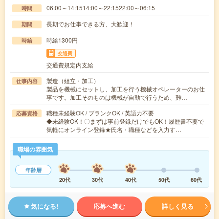
06:00～14:1514:00～22:1522:00～06:15
時間
長期でお仕事できる方、大歓迎！
期間
時給1300円
時給
交通費
交通費規定内支給
製造（組立・加工）
仕事内容
製品を機械にセットし、加工を行う機械オペレーターのお仕
事です。加工そのものは機械が自動で行うため、難…
職種未経験OK / ブランクOK / 英語力不要
応募資格
◆未経験OK！〇まずは事前登録だけでもOK！履歴書不要で
気軽にオンライン登録★氏名・職種などを入力す…
職場の雰囲気
年齢層
20代
30代
40代
50代
60代
気になる!
応募へ進む
詳しく見る