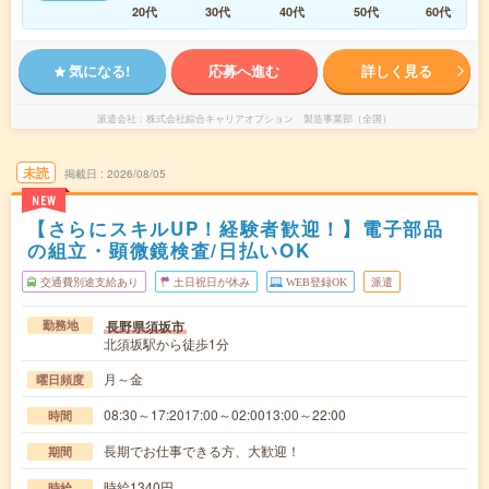
20代
30代
40代
50代
60代
気になる!
応募へ進む
詳しく見る
派遣会社
株式会社綜合キャリアオプション 製造事業部（全国）
未読
掲載日
2026/08/05
NEW
【さらにスキルUP！経験者歓迎！】電子部品
の組立・顕微鏡検査/日払いOK
交通費別途支給あり
土日祝日が休み
WEB登録OK
派遣
長野県須坂市
勤務地
北須坂駅から徒歩1分
月～金
曜日頻度
08:30～17:2017:00～02:0013:00～22:00
時間
長期でお仕事できる方、大歓迎！
期間
時給1340円
時給