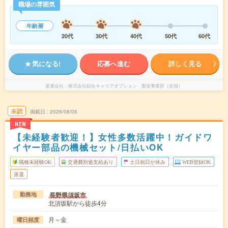
職場の雰囲気
年齢層
20代
30代
40代
50代
60代
気になる!
応募へ進む
詳しく見る
派遣会社
株式会社綜合キャリアオプション 製造事業部（全国）
未読
掲載日
2026/08/05
NEW
【未経験者歓迎！】女性多数活躍中！ガイドワ
イヤー部品の機械セット/日払いOK
職種未経験OK
交通費別途支給あり
土日祝日が休み
WEB登録OK
派遣
長野県須坂市
勤務地
北須坂駅から徒歩4分
月～金
曜日頻度