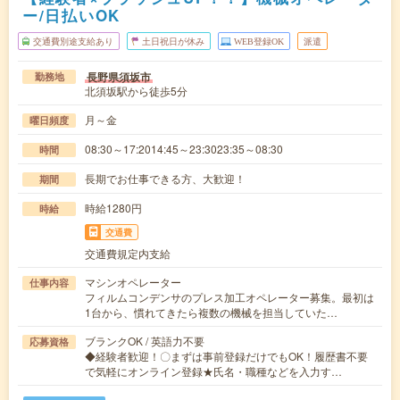
ー/日払いOK
交通費別途支給あり
土日祝日が休み
WEB登録OK
派遣
長野県須坂市
勤務地
北須坂駅から徒歩5分
月～金
曜日頻度
08:30～17:2014:45～23:3023:35～08:30
時間
長期でお仕事できる方、大歓迎！
期間
時給1280円
時給
交通費
交通費規定内支給
マシンオペレーター
仕事内容
フィルムコンデンサのプレス加工オペレーター募集。最初は
1台から、慣れてきたら複数の機械を担当していた…
ブランクOK / 英語力不要
応募資格
◆経験者歓迎！〇まずは事前登録だけでもOK！履歴書不要
で気軽にオンライン登録★氏名・職種などを入力す…