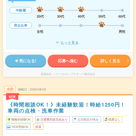
年齢層
20代
30代
40代
50代
60代
男女比率
女性
男性
もっと見る
気になる!
応募へ進む
詳しく見る
派遣会社
パーソルテンプスタッフ株式会社
未読
掲載日
2026/08/05
NEW
《時間相談OK！》未経験歓迎！時給1250円！
車両の点検・洗車作業
職種未経験OK
交通費別途支給あり
土日祝日が休み
残業なし
WEB登録OK
派遣