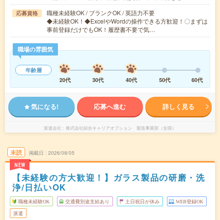
職種未経験OK / ブランクOK / 英語力不要
応募資格
◆未経験OK！◆ExcelやWordの操作できる方歓迎！〇まずは
事前登録だけでもOK！履歴書不要で気…
職場の雰囲気
年齢層
20代
30代
40代
50代
60代
気になる!
応募へ進む
詳しく見る
派遣会社
株式会社綜合キャリアオプション 製造事業部（全国）
未読
掲載日
2026/08/05
NEW
【未経験の方大歓迎！】ガラス製品の研磨・洗
浄/日払いOK
職種未経験OK
交通費別途支給あり
土日祝日が休み
WEB登録OK
派遣