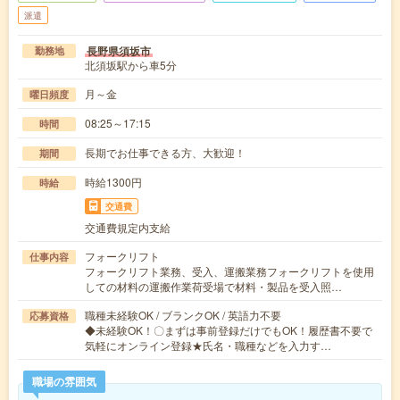
派遣
長野県須坂市
勤務地
北須坂駅から車5分
月～金
曜日頻度
08:25～17:15
時間
長期でお仕事できる方、大歓迎！
期間
時給1300円
時給
交通費
交通費規定内支給
フォークリフト
仕事内容
フォークリフト業務、受入、運搬業務フォークリフトを使用
しての材料の運搬作業荷受場で材料・製品を受入照…
職種未経験OK / ブランクOK / 英語力不要
応募資格
◆未経験OK！〇まずは事前登録だけでもOK！履歴書不要で
気軽にオンライン登録★氏名・職種などを入力す…
職場の雰囲気