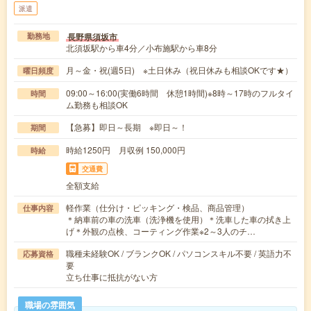
派遣
長野県須坂市
勤務地
北須坂駅から車4分／小布施駅から車8分
月～金・祝(週5日) ※土日休み（祝日休みも相談OKです★）
曜日頻度
09:00～16:00(実働6時間 休憩1時間)※8時～17時のフルタイ
時間
ム勤務も相談OK
【急募】即日～長期 ※即日～！
期間
時給1250円 月収例 150,000円
時給
交通費
全額支給
軽作業（仕分け・ピッキング・検品、商品管理）
仕事内容
＊納車前の車の洗車（洗浄機を使用）＊洗車した車の拭き上
げ＊外観の点検、コーティング作業※2～3人のチ…
職種未経験OK / ブランクOK / パソコンスキル不要 / 英語力不
応募資格
要
立ち仕事に抵抗がない方
職場の雰囲気