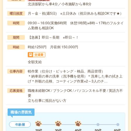
北須坂駅から車4分／小布施駅から車8分
月～金・祝(週5日) ※土日休み（祝日休みも相談OKです★）
曜日頻度
09:00～16:00(実働6時間 休憩1時間)※8時～17時のフルタイ
時間
ム勤務も相談OK
【急募】即日～長期 ※即日～！
期間
時給1250円 月収例 150,000円
時給
交通費
全額支給
軽作業（仕分け・ピッキング・検品、商品管理）
仕事内容
＊納車前の車の洗車（洗浄機を使用）＊洗車した車の拭き上
げ＊外観の点検、コーティング作業※2～3人のチ…
職種未経験OK / ブランクOK / パソコンスキル不要 / 英語力不
応募資格
要
立ち仕事に抵抗がない方
職場の雰囲気
年齢層
20代
30代
40代
50代
60代