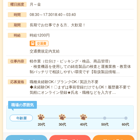
月～金
曜日頻度
08:30～17:3018:40～03:40
時間
長期でお仕事できる方、大歓迎！
期間
時給1200円
時給
交通費
交通費規定内支給
軽作業（仕分け・ピッキング・検品、商品管理）
仕事内容
・検査機器を使用しての鋳造製品の検査と運搬業務・教育体
制バッチリで相談しやすい環境です【取扱製品情報…
職種未経験OK / ブランクOK / 英語力不要
応募資格
◆未経験OK！〇まずは事前登録だけでもOK！履歴書不要で
気軽にオンライン登録★氏名・職種などを入力す…
職場の雰囲気
年齢層
20代
30代
40代
50代
60代