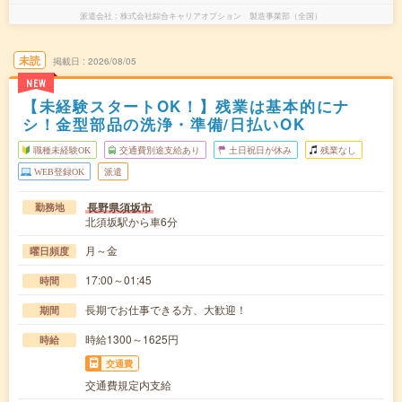
派遣会社
株式会社綜合キャリアオプション 製造事業部（全国）
未読
掲載日
2026/08/05
NEW
【未経験スタートOK！】残業は基本的にナ
シ！金型部品の洗浄・準備/日払いOK
職種未経験OK
交通費別途支給あり
土日祝日が休み
残業なし
WEB登録OK
派遣
長野県須坂市
勤務地
北須坂駅から車6分
月～金
曜日頻度
17:00～01:45
時間
長期でお仕事できる方、大歓迎！
期間
時給1300～1625円
時給
交通費
交通費規定内支給