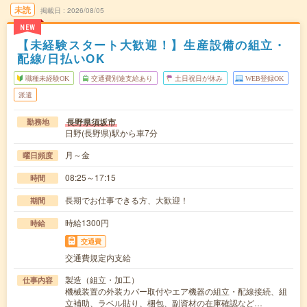
未読
掲載日
2026/08/05
NEW
【未経験スタート大歓迎！】生産設備の組立・
配線/日払いOK
職種未経験OK
交通費別途支給あり
土日祝日が休み
WEB登録OK
派遣
長野県須坂市
勤務地
日野(長野県)駅から車7分
月～金
曜日頻度
08:25～17:15
時間
長期でお仕事できる方、大歓迎！
期間
時給1300円
時給
交通費
交通費規定内支給
製造（組立・加工）
仕事内容
機械装置の外装カバー取付やエア機器の組立・配線接続、組
立補助、ラベル貼り、梱包、副資材の在庫確認など…