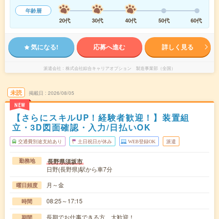
年齢層
20代
30代
40代
50代
60代
気になる!
応募へ進む
詳しく見る
派遣会社
株式会社綜合キャリアオプション 製造事業部（全国）
未読
掲載日
2026/08/05
NEW
【さらにスキルUP！経験者歓迎！】装置組
立・3D図面確認・入力/日払いOK
交通費別途支給あり
土日祝日が休み
WEB登録OK
派遣
長野県須坂市
勤務地
日野(長野県)駅から車7分
月～金
曜日頻度
08:25～17:15
時間
長期でお仕事できる方、大歓迎！
期間