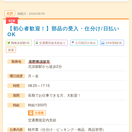
未読
掲載日
2026/08/05
NEW
【初心者歓迎！】部品の受入・仕分け/日払い
OK
職種未経験OK
交通費別途支給あり
土日祝日が休み
WEB登録OK
派遣
長野県須坂市
勤務地
北須坂駅から徒歩2分
月～金
曜日頻度
08:25～17:15
時間
長期でお仕事できる方、大歓迎！
期間
時給1300円
時給
交通費
交通費規定内支給
軽作業（仕分け・ピッキング・検品、商品管理）
仕事内容