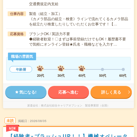
交通費規定内支給
製造（組立・加工）
仕事内容
《カメラ部品の組立・検査》ラインで流れてくるカメラ部品
を組立たり検査したりしていただくお仕事です！【…
ブランクOK / 英語力不要
応募資格
◆経験者歓迎！〇まずは事前登録だけでもOK！履歴書不要
で気軽にオンライン登録★氏名・職種などを入力す…
職場の雰囲気
年齢層
20代
30代
40代
50代
60代
気になる!
応募へ進む
詳しく見る
派遣会社
株式会社綜合キャリアオプション 製造事業部（全国）
未読
掲載日
2026/08/05
NEW
【経験者×ブラッシュUP！！】機械オペレータ