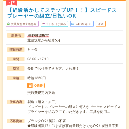
NEW
【経験活かしてステップUP！！】スピードス
プレーヤーの組立/日払いOK
交通費別途支給あり
土日祝日が休み
WEB登録OK
派遣
長野県須坂市
勤務地
北須坂駅から徒歩5分
月～金
曜日頻度
08:00～17:10
時間
長期でお仕事できる方、大歓迎！
期間
時給1350円
時給
交通費
交通費規定内支給
製造（組立・加工）
仕事内容
《スピードスプレーヤーの組立》何人かで一台のスピードス
プライヤーを組み立てていただきます。工具を使用…
ブランクOK / 英語力不要
応募資格
◆経験者歓迎！〇まずは事前登録だけでもOK！履歴書不要