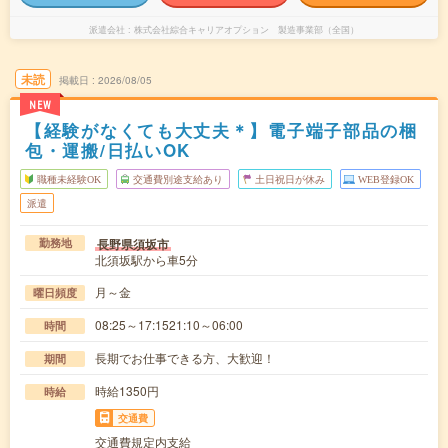
派遣会社
株式会社綜合キャリアオプション 製造事業部（全国）
未読
掲載日
2026/08/05
NEW
【経験がなくても大丈夫＊】電子端子部品の梱
包・運搬/日払いOK
職種未経験OK
交通費別途支給あり
土日祝日が休み
WEB登録OK
派遣
長野県須坂市
勤務地
北須坂駅から車5分
月～金
曜日頻度
08:25～17:1521:10～06:00
時間
長期でお仕事できる方、大歓迎！
期間
時給1350円
時給
交通費
交通費規定内支給