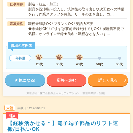
製造（組立・加工）
仕事内容
製品を洗浄機へ投入し、洗浄後の取り出しや次工程への準備
を行う作業スタッフを募集。リールのまき直し。コ…
職種未経験OK / ブランクOK / 英語力不要
応募資格
◆未経験OK！〇まずは事前登録だけでもOK！履歴書不要で
気軽にオンライン登録★氏名・職種などを入力す…
職場の雰囲気
年齢層
20代
30代
40代
50代
60代
気になる!
応募へ進む
詳しく見る
派遣会社
株式会社綜合キャリアオプション 製造事業部（全国）
未読
掲載日
2026/08/05
NEW
【経験活かせる＊】電子端子部品のリフト運
搬/日払いOK