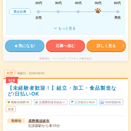
20代
30代
40代
50代
60代
男女比率
女性
男性
もっと見る
気になる!
応募へ進む
詳しく見る
派遣会社
パーソルテンプスタッフ株式会社
未読
掲載日
2026/08/05
NEW
【未経験者歓迎！】組立・加工・食品製造な
ど/日払いOK
職種未経験OK
交通費別途支給あり
土日祝日が休み
WEB登録OK
派遣
長野県須坂市
勤務地
北須坂駅から車10分