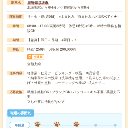
長野県須坂市
勤務地
北須坂駅から車4分／小布施駅から車8分
月～金・祝(週5日) ※土日休み（祝日休みも相談OKです★）
曜日頻度
08:00～17:00(実働8時間 休憩1時間)※9時～16時の勤務も相
時間
談OK
【急募】即日～長期 ※即日～！
期間
時給1250円 月収例 200,000円
時給
交通費
全額支給
軽作業（仕分け・ピッキング・検品、商品管理）
仕事内容
＊納車前の車の洗車（洗浄機を使用）＊洗車した車の拭き上
げ＊外観の点検、コーティング作業※2～3人のチ…
職種未経験OK / ブランクOK / パソコンスキル不要 / 英語力不
応募資格
要
立ち仕事に抵抗がない方
職場の雰囲気
年齢層