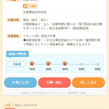
交通費
交通費規定内支給
製造（組立・加工）
仕事内容
日勤研修あり・なし・始業時間が選べる！電子部品の組立機
サポートがメイン。組立未経験OK！【取扱製品情…
ブランクOK / 英語力不要
応募資格
◆経験者歓迎！〇まずは事前登録だけでもOK！履歴書不要
で気軽にオンライン登録★氏名・職種などを入力す…
職場の雰囲気
年齢層
20代
30代
40代
50代
60代
気になる!
応募へ進む
詳しく見る
派遣会社
株式会社綜合キャリアオプション 製造事業部（全国）
未読
掲載日
2026/08/05