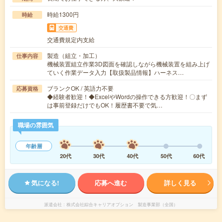
時給1300円
時給
交通費
交通費規定内支給
製造（組立・加工）
仕事内容
機械装置組立作業3D図面を確認しながら機械装置を組み上げ
ていく作業データ入力【取扱製品情報】ハーネス…
ブランクOK / 英語力不要
応募資格
◆経験者歓迎！◆ExcelやWordの操作できる方歓迎！〇まず
は事前登録だけでもOK！履歴書不要で気…
職場の雰囲気
年齢層
20代
30代
40代
50代
60代
気になる!
応募へ進む
詳しく見る
派遣会社
株式会社綜合キャリアオプション 製造事業部（全国）