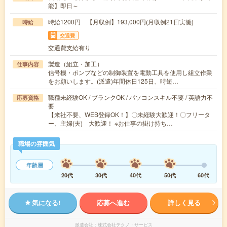
能】即日～
時給1200円 【月収例】193,000円(月収例21日実働)
時給
交通費
交通費支給有り
製造（組立・加工）
仕事内容
信号機・ポンプなどの制御装置を電動工具を使用し組立作業
をお願いします。(派遣)年間休日125日、時短…
職種未経験OK / ブランクOK / パソコンスキル不要 / 英語力不
応募資格
要
【来社不要、WEB登録OK！】〇未経験大歓迎！〇フリータ
ー、主婦(夫) 大歓迎！ ※お仕事の掛け持ち…
職場の雰囲気
年齢層
20代
30代
40代
50代
60代
気になる!
応募へ進む
詳しく見る
派遣会社
株式会社テクノ・サービス