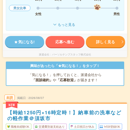
男女比率
女性
男性
もっと見る
気になる!
応募へ進む
詳しく見る
派遣会社
パーソルテンプスタッフ株式会社
興味があったら「★気になる！」をタップ！
「気になる！」を押しておくと、派遣会社から
「面談確約」
や
「応募歓迎」
が届きます！
未読
掲載日
2026/08/07
NEW
【時給1250円×16時定時！】納車前の洗車など
の軽作業＠須坂市
職種未経験OK
交通費別途支給あり
土日祝日が休み
WEB登録OK