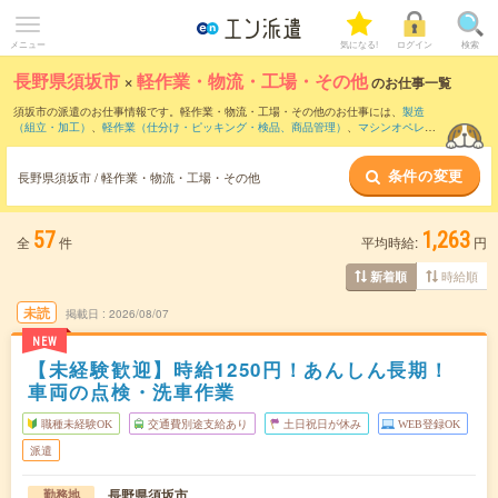
メニュー
気になる!
ログイン
検索
長野県須坂市
×
軽作業・物流・工場・その他
のお仕事一覧
須坂市の派遣のお仕事情報です。軽作業・物流・工場・その他のお仕事には、
製造
（組立・加工）
、
軽作業（仕分け・ピッキング・検品、商品管理）
、
マシンオペレー
ター
などがあります。さらに、
短期
・
単発
などの期間や、
職種未経験OK
などのこだわ
り条件で絞り込んでいただけます。
条件の変更
長野県須坂市 / 軽作業・物流・工場・その他
57
1,263
全
件
平均時給:
円
時給順
新着順
未読
掲載日
2026/08/07
NEW
【未経験歓迎】時給1250円！あんしん長期！
車両の点検・洗車作業
職種未経験OK
交通費別途支給あり
土日祝日が休み
WEB登録OK
派遣
長野県須坂市
勤務地