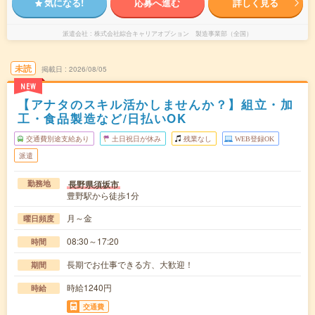
気になる!
応募へ進む
詳しく見る
派遣会社
株式会社綜合キャリアオプション 製造事業部（全国）
未読
掲載日
2026/08/05
NEW
【アナタのスキル活かしませんか？】組立・加
工・食品製造など/日払いOK
交通費別途支給あり
土日祝日が休み
残業なし
WEB登録OK
派遣
長野県須坂市
勤務地
豊野駅から徒歩1分
月～金
曜日頻度
08:30～17:20
時間
長期でお仕事できる方、大歓迎！
期間
時給1240円
時給
交通費