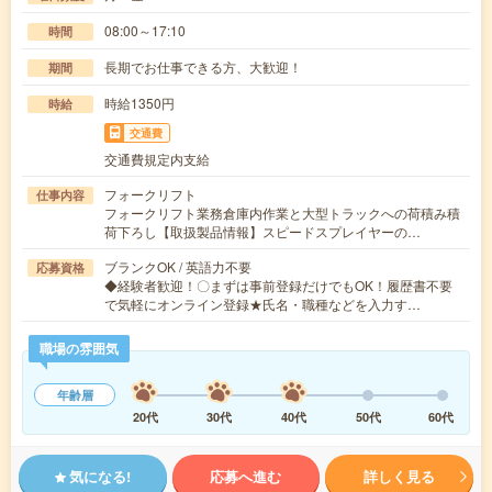
08:00～17:10
時間
長期でお仕事できる方、大歓迎！
期間
時給1350円
時給
交通費
交通費規定内支給
フォークリフト
仕事内容
フォークリフト業務倉庫内作業と大型トラックへの荷積み積
荷下ろし【取扱製品情報】スピードスプレイヤーの…
ブランクOK / 英語力不要
応募資格
◆経験者歓迎！〇まずは事前登録だけでもOK！履歴書不要
で気軽にオンライン登録★氏名・職種などを入力す…
職場の雰囲気
年齢層
20代
30代
40代
50代
60代
気になる!
応募へ進む
詳しく見る