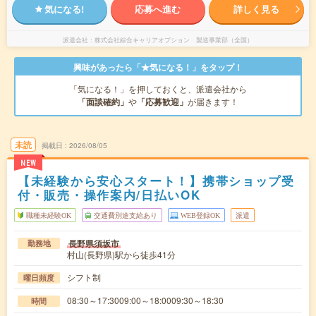
気になる!
応募へ進む
詳しく見る
派遣会社
株式会社綜合キャリアオプション 製造事業部（全国）
興味があったら「★気になる！」をタップ！
「気になる！」を押しておくと、派遣会社から
「面談確約」
や
「応募歓迎」
が届きます！
未読
掲載日
2026/08/05
NEW
【未経験から安心スタート！】携帯ショップ受
付・販売・操作案内/日払いOK
職種未経験OK
交通費別途支給あり
WEB登録OK
派遣
長野県須坂市
勤務地
村山(長野県)駅から徒歩41分
シフト制
曜日頻度
08:30～17:3009:00～18:0009:30～18:30
時間