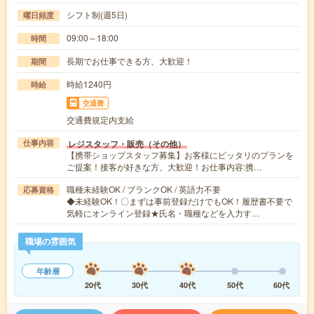
シフト制(週5日)
曜日頻度
09:00～18:00
時間
長期でお仕事できる方、大歓迎！
期間
時給1240円
時給
交通費
交通費規定内支給
レジスタッフ・販売（その他）
仕事内容
【携帯ショップスタッフ募集】お客様にピッタリのプランを
ご提案！接客が好きな方、大歓迎！お仕事内容:携…
職種未経験OK / ブランクOK / 英語力不要
応募資格
◆未経験OK！〇まずは事前登録だけでもOK！履歴書不要で
気軽にオンライン登録★氏名・職種などを入力す…
職場の雰囲気
年齢層
20代
30代
40代
50代
60代