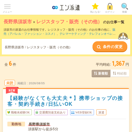
メニュー
気になる!
ログイン
検索
長野県須坂市
×
レジスタッフ・販売（その他）
のお仕事一覧
須坂市の派遣のお仕事情報です。レジスタッフ・販売（その他）のお仕事の他に、
販
売（アパレル・ファッション・コスメ）
、
テレマーケティング・テレフォンオペレー
ター・コールセンター
、
インサイドセールス
などを取り揃えています。さらに、
短期
・
単発
などの期間や、
職種未経験OK
などのこだわり条件で絞り込んでいただけます。
条件の変更
職種辞典：
レジスタッフ・販売（その他）のお仕事とは？とは？
長野県須坂市 / レジスタッフ・販売（その他）
6
1,367
全
件
平均時給:
円
時給順
新着順
未読
掲載日
2026/08/05
NEW
【経験がなくても大丈夫＊】携帯ショップの接
客・契約手続き/日払いOK
職種未経験OK
交通費別途支給あり
WEB登録OK
派遣
長野県須坂市
勤務地
須坂駅から徒歩5分