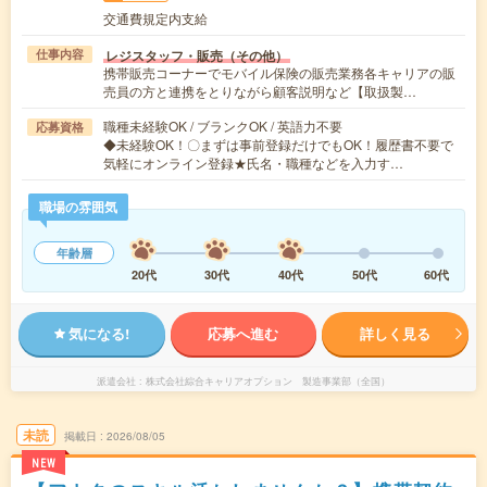
交通費規定内支給
レジスタッフ・販売（その他）
仕事内容
携帯販売コーナーでモバイル保険の販売業務各キャリアの販
売員の方と連携をとりながら顧客説明など【取扱製…
職種未経験OK / ブランクOK / 英語力不要
応募資格
◆未経験OK！〇まずは事前登録だけでもOK！履歴書不要で
気軽にオンライン登録★氏名・職種などを入力す…
職場の雰囲気
年齢層
20代
30代
40代
50代
60代
気になる!
応募へ進む
詳しく見る
派遣会社
株式会社綜合キャリアオプション 製造事業部（全国）
未読
掲載日
2026/08/05
NEW