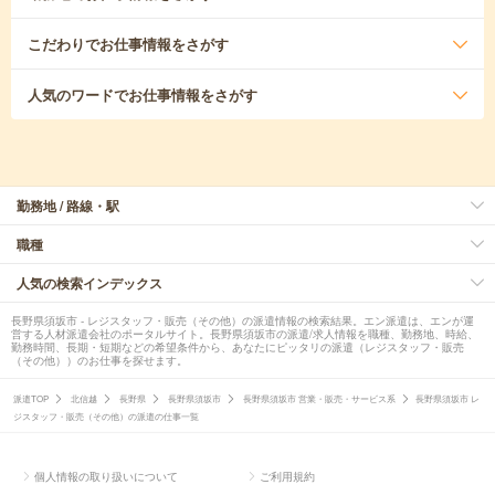
こだわり
でお仕事情報をさがす
人気のワード
でお仕事情報をさがす
勤務地 / 路線・駅
職種
人気の検索インデックス
長野県須坂市 - レジスタッフ・販売（その他）の派遣情報の検索結果。エン派遣は、エンが運
営する人材派遣会社のポータルサイト。長野県須坂市の派遣/求人情報を職種、勤務地、時給、
勤務時間、長期・短期などの希望条件から、あなたにピッタリの派遣（レジスタッフ・販売
（その他））のお仕事を探せます。
派遣TOP
北信越
長野県
長野県須坂市
長野県須坂市 営業・販売・サービス系
長野県須坂市 レ
ジスタッフ・販売（その他）の派遣の仕事一覧
個人情報の取り扱いについて
ご利用規約