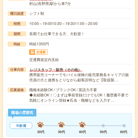
村山(長野県)駅から車7分
シフト制
曜日頻度
10:00～19:0010:30～19:3011:00～20:00
時間
長期でお仕事できる方、大歓迎！
期間
時給1350円
時給
交通費
交通費規定内支給
レジスタッフ・販売（その他）
仕事内容
携帯販売コーナーでモバイル保険の販売業務各キャリアの販
売員の方と連携をとりながら顧客説明など【取扱製…
職種未経験OK / ブランクOK / 英語力不要
応募資格
◆未経験OK！〇まずは事前登録だけでもOK！履歴書不要で
気軽にオンライン登録★氏名・職種などを入力す…
職場の雰囲気
年齢層
20代
30代
40代
50代
60代