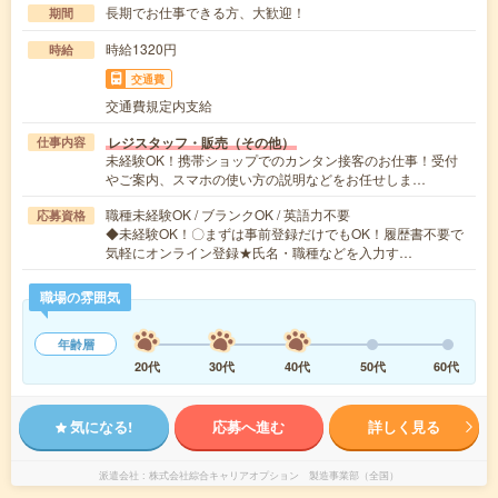
長期でお仕事できる方、大歓迎！
期間
時給1320円
時給
交通費
交通費規定内支給
レジスタッフ・販売（その他）
仕事内容
未経験OK！携帯ショップでのカンタン接客のお仕事！受付
やご案内、スマホの使い方の説明などをお任せしま…
職種未経験OK / ブランクOK / 英語力不要
応募資格
◆未経験OK！〇まずは事前登録だけでもOK！履歴書不要で
気軽にオンライン登録★氏名・職種などを入力す…
職場の雰囲気
年齢層
20代
30代
40代
50代
60代
気になる!
応募へ進む
詳しく見る
派遣会社
株式会社綜合キャリアオプション 製造事業部（全国）