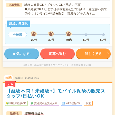
職種未経験OK / ブランクOK / 英語力不要
応募資格
◆未経験OK！〇まずは事前登録だけでもOK！履歴書不要で
気軽にオンライン登録★氏名・職種などを入力す…
職場の雰囲気
年齢層
20代
30代
40代
50代
60代
気になる!
応募へ進む
詳しく見る
派遣会社
株式会社綜合キャリアオプション 製造事業部（全国）
未読
掲載日
2026/08/05
NEW
【経験不問！未経験○】モバイル保険の販売ス
タッフ/日払いOK
職種未経験OK
交通費別途支給あり
WEB登録OK
派遣
長野県須坂市
勤務地