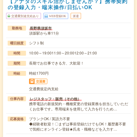
【アナタのスキル活かしませんか？】携帯契約
の登録入力・端末操作/日払いOK
交通費別途支給あり
WEB登録OK
派遣
長野県須坂市
勤務地
須坂駅から車11分
シフト制
曜日頻度
10:00～19:0011:00～20:0012:00～21:00
時間
長期でお仕事できる方、大歓迎！
期間
時給1700円
時給
交通費
交通費規定内支給
レジスタッフ・販売（その他）
仕事内容
携帯電話の新規契約・機種変更の登録業務を担当していただ
くお仕事です。専用端末を使用して入力を行うため…
ブランクOK / 英語力不要
応募資格
◆経験者歓迎！〇まずは事前登録だけでもOK！履歴書不要
で気軽にオンライン登録★氏名・職種などを入力す…