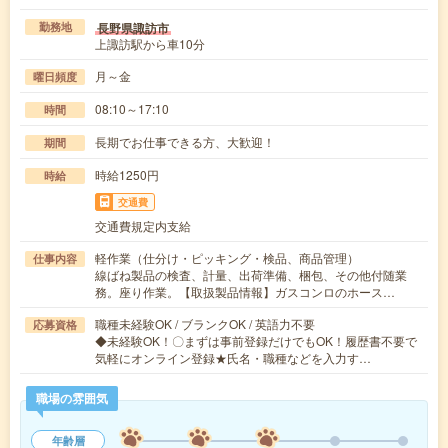
長野県諏訪市
勤務地
上諏訪駅から車10分
月～金
曜日頻度
08:10～17:10
時間
長期でお仕事できる方、大歓迎！
期間
時給1250円
時給
交通費
交通費規定内支給
軽作業（仕分け・ピッキング・検品、商品管理）
仕事内容
線ばね製品の検査、計量、出荷準備、梱包、その他付随業
務。座り作業。【取扱製品情報】ガスコンロのホース…
職種未経験OK / ブランクOK / 英語力不要
応募資格
◆未経験OK！〇まずは事前登録だけでもOK！履歴書不要で
気軽にオンライン登録★氏名・職種などを入力す…
職場の雰囲気
年齢層