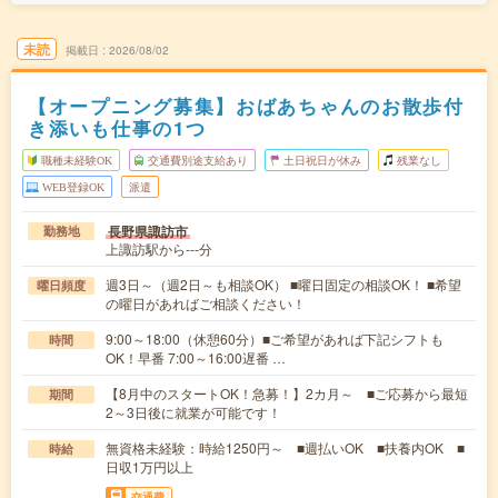
未読
掲載日
2026/08/02
【オープニング募集】おばあちゃんのお散歩付
き添いも仕事の1つ
職種未経験OK
交通費別途支給あり
土日祝日が休み
残業なし
WEB登録OK
派遣
長野県諏訪市
勤務地
上諏訪駅から---分
週3日～（週2日～も相談OK） ■曜日固定の相談OK！ ■希望
曜日頻度
の曜日があればご相談ください！
9:00～18:00（休憩60分）■ご希望があれば下記シフトも
時間
OK！早番 7:00～16:00遅番 …
【8月中のスタートOK！急募！】2カ月～ ■ご応募から最短
期間
2～3日後に就業が可能です！
無資格未経験：時給1250円～ ■週払いOK ■扶養内OK ■
時給
日収1万円以上
交通費