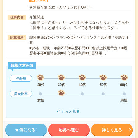
交通費全額支給（ガソリン代もOK！）
介護関連
仕事内容
≪散歩に付き添ったり、お話し相手になったり≫「え？意外
に簡単！」と思うくらい、スグできる仕事からスタ…
職種未経験OK / ブランクOK / パソコンスキル不要 / 英語力不
応募資格
要
■資格・経験・年齢不問■学歴不問■10名以上採用予定！■履
歴書不要■面談確約■社会保険完備■社員登用…
職場の雰囲気
年齢層
20代
30代
40代
50代
60代
男女比率
女性
男性
もっと見る
気になる!
応募へ進む
詳しく見る