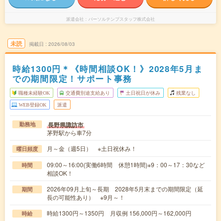
派遣会社
パーソルテンプスタッフ株式会社
未読
掲載日
2026/08/03
時給1300円＊《時間相談OK！》2028年5月ま
での期間限定！サポート事務
職種未経験OK
交通費別途支給あり
土日祝日が休み
残業なし
WEB登録OK
派遣
長野県諏訪市
勤務地
茅野駅から車7分
月～金（週5日） ※土日祝休み！
曜日頻度
09:00～16:00(実働6時間 休憩1時間)※9：00～17：30など
時間
相談OK！
2026年09月上旬～長期 2028年5月末までの期間限定（延
期間
長の可能性あり） ※9月～！
時給1300円～1350円 月収例 156,000円～162,000円
時給