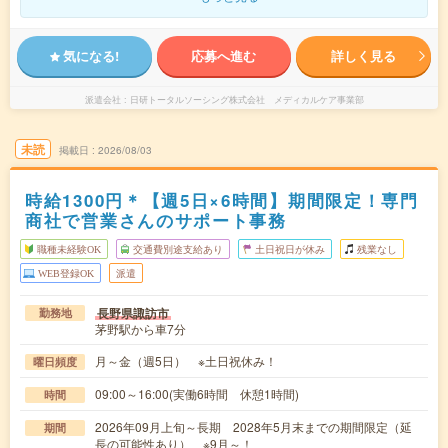
気になる!
応募へ進む
詳しく見る
派遣会社
日研トータルソーシング株式会社 メディカルケア事業部
未読
掲載日
2026/08/03
時給1300円＊【週5日×6時間】期間限定！専門
商社で営業さんのサポート事務
職種未経験OK
交通費別途支給あり
土日祝日が休み
残業なし
WEB登録OK
派遣
長野県諏訪市
勤務地
茅野駅から車7分
月～金（週5日） ※土日祝休み！
曜日頻度
09:00～16:00(実働6時間 休憩1時間)
時間
2026年09月上旬～長期 2028年5月末までの期間限定（延
期間
長の可能性あり） ※9月～！