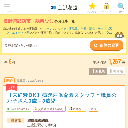
メニュー
気になる!
ログイン
検索
長野県諏訪市
×
残業なし
のお仕事一覧
諏訪市の派遣のお仕事情報です。
オフィスワーク・事務系
、
営業・販売・サービス系
、
クリエイティブ系
などのお仕事を取り揃えています。残業なしの条件の他に、
交通
費別途支給あり
、
職種未経験OK
、
友だちと一緒の応募OK
などのこだわり条件も取り
揃えています。
条件の変更
長野県諏訪市 / 残業なし
6
1,267
全
件
平均時給:
円
時給順
新着順
未読
掲載日
2026/08/06
NEW
【未経験OK】病院内保育園スタッフ＊職員の
お子さん0歳～3歳児
職種未経験OK
交通費別途支給あり
残業なし
派遣
長野県諏訪市
勤務地
上諏訪駅から車8分