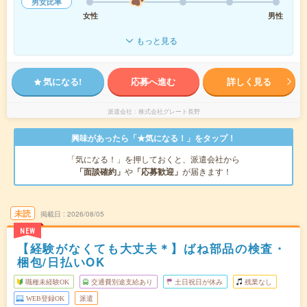
男女比率
女性
男性
もっと見る
気になる!
応募へ進む
詳しく見る
派遣会社
株式会社グレート長野
興味があったら「★気になる！」をタップ！
「気になる！」を押しておくと、派遣会社から
「面談確約」
や
「応募歓迎」
が届きます！
未読
掲載日
2026/08/05
NEW
【経験がなくても大丈夫＊】ばね部品の検査・
梱包/日払いOK
職種未経験OK
交通費別途支給あり
土日祝日が休み
残業なし
WEB登録OK
派遣