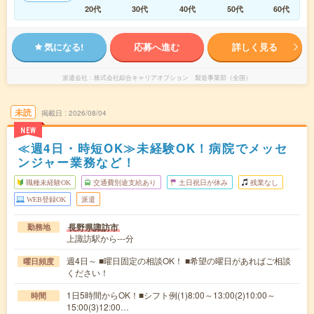
20代
30代
40代
50代
60代
気になる!
応募へ進む
詳しく見る
派遣会社
株式会社綜合キャリアオプション 製造事業部（全国）
未読
掲載日
2026/08/04
NEW
≪週4日・時短OK≫未経験OK！病院でメッセ
ンジャー業務など！
職種未経験OK
交通費別途支給あり
土日祝日が休み
残業なし
WEB登録OK
派遣
長野県諏訪市
勤務地
上諏訪駅から---分
週4日～ ■曜日固定の相談OK！ ■希望の曜日があればご相談
曜日頻度
ください！
1日5時間からOK！■シフト例(1)8:00～13:00(2)10:00～
時間
15:00(3)12:00…