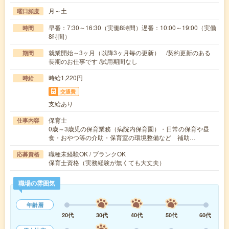
月～土
曜日頻度
早番：7:30～16:30（実働8時間）遅番：10:00～19:00（実働
時間
8時間）
就業開始～3ヶ月（以降3ヶ月毎の更新） /契約更新のある
期間
長期のお仕事です /試用期間なし
時給1,220円
時給
交通費
支給あり
保育士
仕事内容
0歳～3歳児の保育業務（病院内保育園）・日常の保育や昼
食・おやつ等の介助・保育室の環境整備など 補助…
職種未経験OK / ブランクOK
応募資格
保育士資格（実務経験が無くても大丈夫）
職場の雰囲気
年齢層
20代
30代
40代
50代
60代