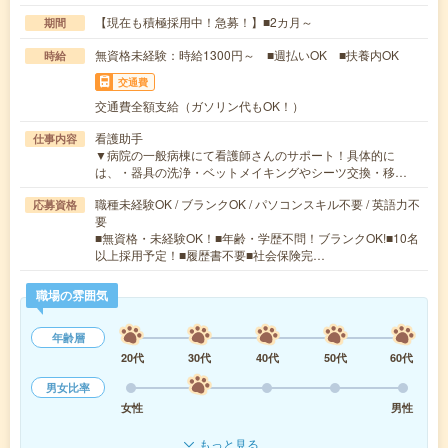
【現在も積極採用中！急募！】■2カ月～
期間
無資格未経験：時給1300円～ ■週払いOK ■扶養内OK
時給
交通費
交通費全額支給（ガソリン代もOK！）
看護助手
仕事内容
▼病院の一般病棟にて看護師さんのサポート！具体的に
は、・器具の洗浄・ベットメイキングやシーツ交換・移…
職種未経験OK / ブランクOK / パソコンスキル不要 / 英語力不
応募資格
要
■無資格・未経験OK！■年齢・学歴不問！ブランクOK!■10名
以上採用予定！■履歴書不要■社会保険完…
職場の雰囲気
年齢層
20代
30代
40代
50代
60代
男女比率
女性
男性
もっと見る