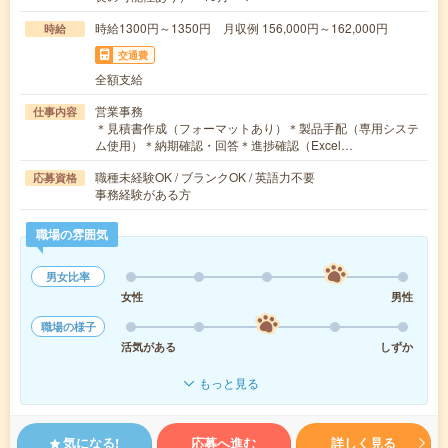
時給1300円～1350円 月収例 156,000円～162,000円
時給
交通費
全額支給
営業事務
仕事内容
＊見積書作成（フォーマットあり）＊製品手配（専用システ
ム使用）＊納期確認・回答＊進捗確認（Excel…
職種未経験OK / ブランクOK / 英語力不要
応募資格
事務経験がある方
職場の雰囲気
男女比率
女性
男性
職場の様子
活気がある
しずか
もっと見る
気になる!
応募へ進む
詳しく見る