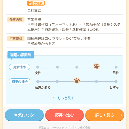
交通費
全額支給
営業事務
仕事内容
＊見積書作成（フォーマットあり）＊製品手配（専用システ
ム使用）＊納期確認・回答＊進捗確認（Excel…
職種未経験OK / ブランクOK / 英語力不要
応募資格
事務経験がある方
職場の雰囲気
男女比率
女性
男性
職場の様子
活気がある
しずか
もっと見る
気になる!
応募へ進む
詳しく見る
派遣会社
パーソルテンプスタッフ株式会社