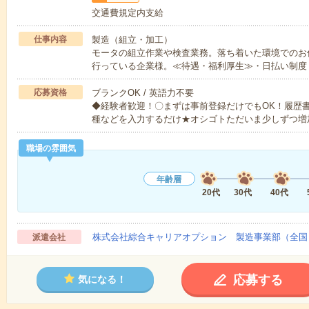
交通費規定内支給
仕事内容
製造（組立・加工）
モータの組立作業や検査業務。落ち着いた環境でのお
行っている企業様。≪待遇・福利厚生≫・日払い制度
応募資格
ブランクOK / 英語力不要
◆経験者歓迎！〇まずは事前登録だけでもOK！履歴
種などを入力するだけ★オシゴトただいま少しずつ増
職場の雰囲気
年齢層
20代
30代
40代
株式会社綜合キャリアオプション 製造事業部（全国
派遣会社
応募する
気になる！