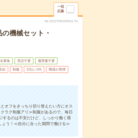
一括
応募
No.SCOTH5205931-T4
品の機械セット・
名募集
英語不要
履歴書不要
支給
制服
日払いOK
職場が禁煙
ンとオフをきっちり切り替えたい方にオス
ラクラク制服アリ≫制服があるので、毎日
ジするのは不安だけど、しっかり働く環
しょう！≪自分に合った期間で働ける≫