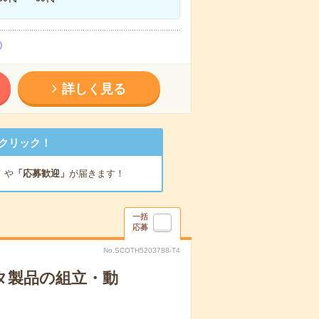
）
詳しく見る
クリック！
」
や
「応募歓迎」
が届きます！
一括
応募
No.SCOTH5203788-T4
タ製品の組立・動