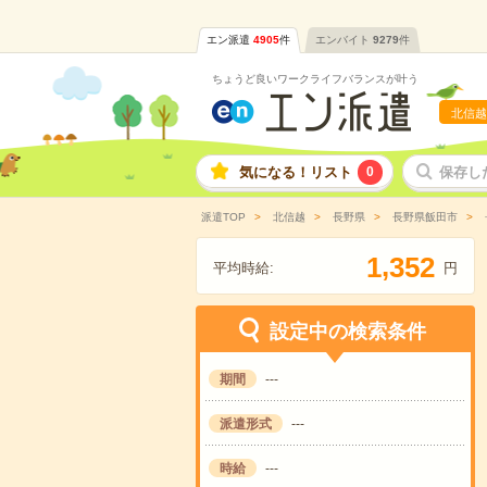
エン派遣
4905
件
エンバイト
9279
件
ちょうど良いワークライフバランスが叶う
北信越
気になる！リスト
0
保存し
派遣TOP
北信越
長野県
長野県飯田市
,
1
3
5
2
平均時給:
円
設定中の検索条件
期間
---
派遣形式
---
時給
---