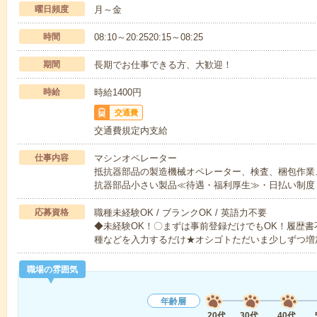
曜日頻度
月～金
時間
08:10～20:2520:15～08:25
期間
長期でお仕事できる方、大歓迎！
時給
時給1400円
交通費
交通費規定内支給
仕事内容
マシンオペレーター
抵抗器部品の製造機械オペレーター、検査、梱包作業
抗器部品小さい製品≪待遇・福利厚生≫・日払い制度
応募資格
職種未経験OK / ブランクOK / 英語力不要
◆未経験OK！〇まずは事前登録だけでもOK！履歴
種などを入力するだけ★オシゴトただいま少しずつ増
職場の雰囲気
年齢層
20代
30代
40代