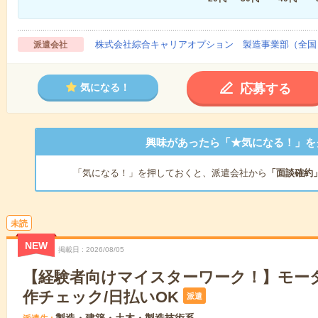
株式会社綜合キャリアオプション 製造事業部（全国
派遣会社
応募する
気になる！
興味があったら「★気になる！」を
「気になる！」を押しておくと、派遣会社から
「面談確約
未読
NEW
掲載日
2026/08/05
【経験者向けマイスターワーク！】モー
作チェック/日払いOK
派遣
製造・建築・土木・製造技術系