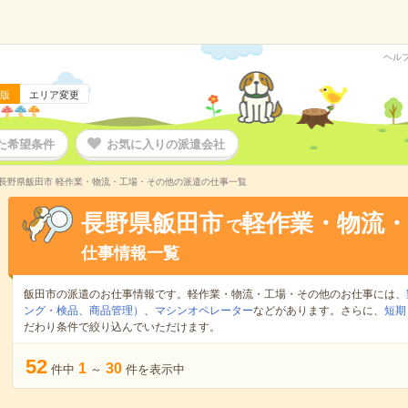
ヘル
版
エリア変更
た希望条件
お気に入りの派遣会社
長野県飯田市 軽作業・物流・工場・その他の派遣の仕事一覧
長野県飯田市
軽作業・物流
で
仕事情報一覧
飯田市の派遣のお仕事情報です。軽作業・物流・工場・その他のお仕事には、
ング・検品、商品管理）
、
マシンオペレーター
などがあります。さらに、
短期
だわり条件で絞り込んでいただけます。
52
1
30
件中
～
件を表示中