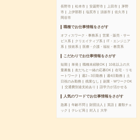
長野市
松本市
安曇野市
上田市
茅野
市
上伊那郡
塩尻市
須坂市
佐久市
岡谷市
職種でお仕事情報をさがす
オフィスワーク・事務系
営業・販売・サー
ビス系
クリエイティブ系
IT・エンジニア
系
技術系
医療・介護・福祉・教育系
こだわりでお仕事情報をさがす
短期
単発
職種未経験OK
10名以上の大
量募集
友だちと一緒の応募OK
在宅・リモ
ートワーク
週2～3日勤務
週4日勤務
土
日祝のみ勤務
残業なし
副業・WワークOK
交通費別途支給あり
語学力が活かせる
人気のワードでお仕事情報をさがす
急募
年齢不問
財団法人
英語
書類チェ
ック
テレビ局
封入
大学