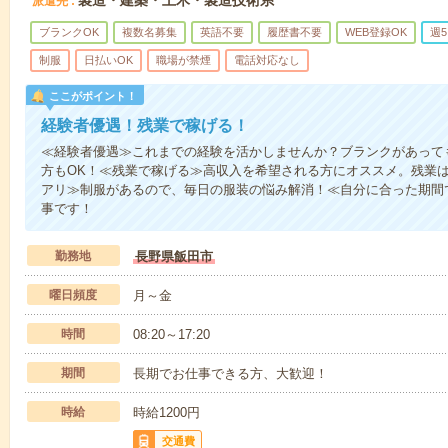
派遣先
ブランクOK
複数名募集
英語不要
履歴書不要
WEB登録OK
週
制服
日払いOK
職場が禁煙
電話対応なし
ここがポイント！
経験者優遇！残業で稼げる！
≪経験者優遇≫これまでの経験を活かしませんか？ブランクがあって
方もOK！≪残業で稼げる≫高収入を希望される方にオススメ。残業は
アリ≫制服があるので、毎日の服装の悩み解消！≪自分に合った期間
事です！
勤務地
長野県飯田市
曜日頻度
月～金
時間
08:20～17:20
期間
長期でお仕事できる方、大歓迎！
時給
時給1200円
交通費