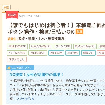
未読
NEW
掲載日
2026/08/05
【誰でもはじめは初心者！】車載電子部
ボタン操作・検査/日払いOK
派遣
製造・建築・土木・製造技術系
派遣先
職種未経験OK
社会人未経験OK
ブランクOK
既卒第二新卒OK
複数
40～50代活躍
WEB登録OK
週5日勤務
土日祝休
残業なし
交費
電話対応なし
ここがポイント！
NO残業！女性が活躍中の職場！
≪NO残業≫時間をしっかり確保できる、残業基本ナシのお仕事！オ
スメ！≪女性が活躍中の職場≫もちろん男性の応募もOKですよ！≪
の服装の悩み解消！≪未経験でも活躍できる≫新しいことにチャレン
境が整っています！イチからスキルUP・ステップUP目指していきま
福…
つづきを見る