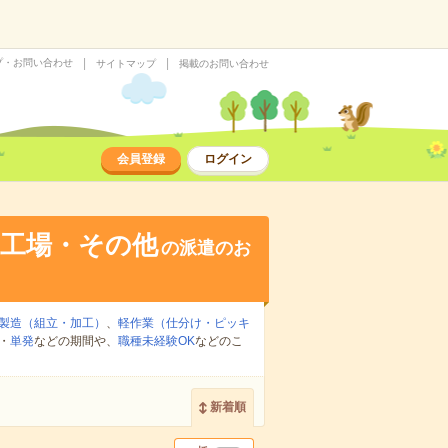
プ・お問い合わせ
サイトマップ
掲載のお問い合わせ
会員登録
ログイン
・工場・その他
の派遣のお
製造（組立・加工）
、
軽作業（仕分け・ピッキ
・
単発
などの期間や、
職種未経験OK
などのこ
新着順