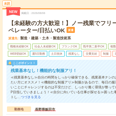
未読
NEW
掲載日
2026/08/06
【未経験の方大歓迎！】ノー残業でフリ
ペレーター/日払いOK
派遣
製造・建築・土木・製造技術系
派遣先
職種未経験OK
社会人未経験OK
ブランクOK
既卒第二新卒OK
複数
WEB登録OK
週5日勤務
土日祝休
残業なし
交費支給
制服
ここがポイント！
残業基本なし！機能的な制服アリ！
≪残業基本なし≫自分の時間をしっかり確保できる、残業基本ナシの
たい方にオススメ！≪機能的な制服アリ≫制服があるので、毎日の服
いことにチャレンジするのは不安だけど、しっかり働く環境が整って
P目指していきましょう！≪自分に向いている仕事が探せる≫困った
トし…
つづきを見る
勤務地
長野県飯田市