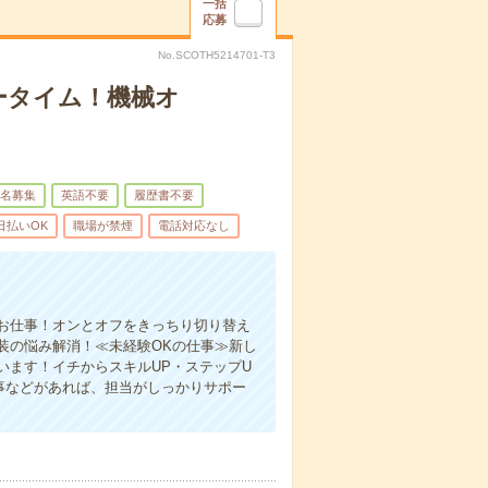
一括
応募
No.SCOTH5214701-T3
ータイム！機械オ
名募集
英語不要
履歴書不要
日払いOK
職場が禁煙
電話対応なし
お仕事！オンとオフをきっちり切り替え
装の悩み解消！≪未経験OKの仕事≫新し
います！イチからスキルUP・ステップU
事などがあれば、担当がしっかりサポー