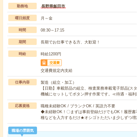
勤務地
長野県飯田市
曜日頻度
月～金
時間
08:30～17:15
期間
長期でお仕事できる方、大歓迎！
時給
時給1200円
交通費
交通費規定内支給
仕事内容
製造（組立・加工）
【日勤】車載部品の組立、検査業務車載電子部品(スタ
機械にセットしてボタン押す作業です。≪待遇・福利
応募資格
職種未経験OK / ブランクOK / 英語力不要
◆未経験OK！〇まずは事前登録だけでもOK！履歴
種などを入力するだけ★オシゴトただいま少しずつ増
職場の雰囲気