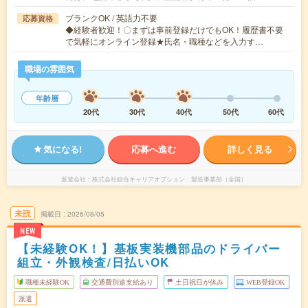
ブランクOK / 英語力不要
応募資格
◆経験者歓迎！〇まずは事前登録だけでもOK！履歴書不要
で気軽にオンライン登録★氏名・職種などを入力す…
職場の雰囲気
年齢層
20代
30代
40代
50代
60代
気になる!
応募へ進む
詳しく見る
派遣会社
株式会社綜合キャリアオプション 製造事業部（全国）
未読
掲載日
2026/08/05
NEW
【未経験OK！】基板実装機部品のドライバー
組立・外観検査/日払いOK
職種未経験OK
交通費別途支給あり
土日祝日が休み
WEB登録OK
派遣