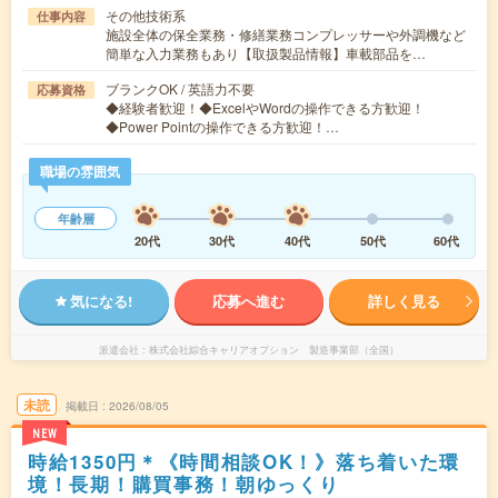
その他技術系
仕事内容
施設全体の保全業務・修繕業務コンプレッサーや外調機など
簡単な入力業務もあり【取扱製品情報】車載部品を…
ブランクOK / 英語力不要
応募資格
◆経験者歓迎！◆ExcelやWordの操作できる方歓迎！
◆Power Pointの操作できる方歓迎！…
職場の雰囲気
年齢層
20代
30代
40代
50代
60代
気になる!
応募へ進む
詳しく見る
派遣会社
株式会社綜合キャリアオプション 製造事業部（全国）
未読
掲載日
2026/08/05
NEW
時給1350円＊《時間相談OK！》落ち着いた環
境！長期！購買事務！朝ゆっくり