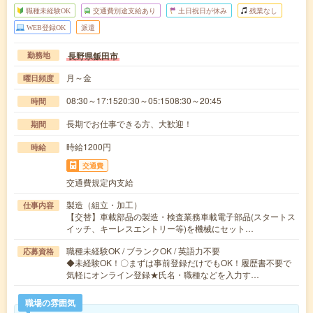
職種未経験OK
交通費別途支給あり
土日祝日が休み
残業なし
WEB登録OK
派遣
長野県飯田市
勤務地
月～金
曜日頻度
08:30～17:1520:30～05:1508:30～20:45
時間
長期でお仕事できる方、大歓迎！
期間
時給1200円
時給
交通費
交通費規定内支給
製造（組立・加工）
仕事内容
【交替】車載部品の製造・検査業務車載電子部品(スタートス
イッチ、キーレスエントリー等)を機械にセット…
職種未経験OK / ブランクOK / 英語力不要
応募資格
◆未経験OK！〇まずは事前登録だけでもOK！履歴書不要で
気軽にオンライン登録★氏名・職種などを入力す…
職場の雰囲気