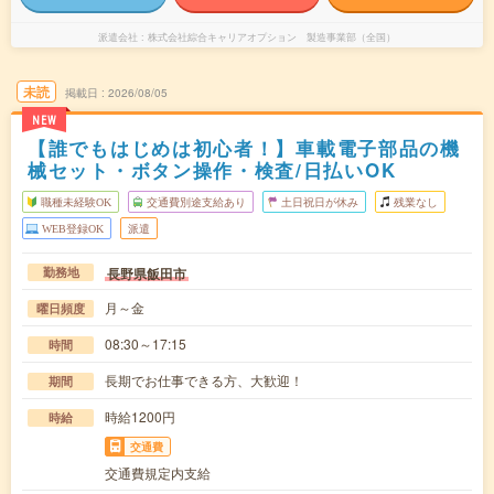
派遣会社
株式会社綜合キャリアオプション 製造事業部（全国）
未読
掲載日
2026/08/05
NEW
【誰でもはじめは初心者！】車載電子部品の機
械セット・ボタン操作・検査/日払いOK
職種未経験OK
交通費別途支給あり
土日祝日が休み
残業なし
WEB登録OK
派遣
長野県飯田市
勤務地
月～金
曜日頻度
08:30～17:15
時間
長期でお仕事できる方、大歓迎！
期間
時給1200円
時給
交通費
交通費規定内支給