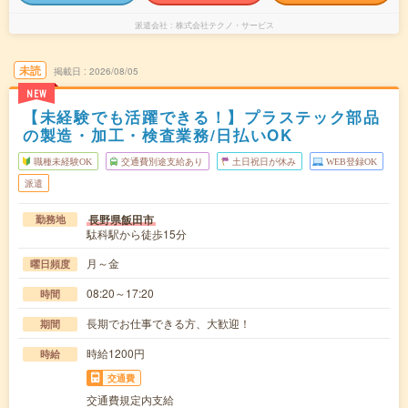
派遣会社
株式会社テクノ・サービス
未読
掲載日
2026/08/05
NEW
【未経験でも活躍できる！】プラステック部品
の製造・加工・検査業務/日払いOK
職種未経験OK
交通費別途支給あり
土日祝日が休み
WEB登録OK
派遣
長野県飯田市
勤務地
駄科駅から徒歩15分
月～金
曜日頻度
08:20～17:20
時間
長期でお仕事できる方、大歓迎！
期間
時給1200円
時給
交通費
交通費規定内支給