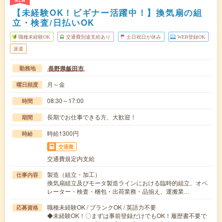
NEW
【未経験OK！ビギナー活躍中！】換気扇の組
立・検査/日払いOK
職種未経験OK
交通費別途支給あり
土日祝日が休み
WEB登録OK
派遣
長野県飯田市
勤務地
月～金
曜日頻度
08:30～17:00
時間
長期でお仕事できる方、大歓迎！
期間
時給1300円
時給
交通費
交通費規定内支給
製造（組立・加工）
仕事内容
換気扇組立及びモータ製造ラインにおける臨時的組立、オペ
レーター・検査・梱包・出荷業務・品揃え、運搬業…
職種未経験OK / ブランクOK / 英語力不要
応募資格
◆未経験OK！〇まずは事前登録だけでもOK！履歴書不要で