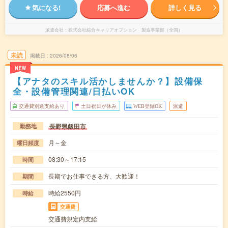
気になる!
応募へ進む
詳しく見る
派遣会社
株式会社綜合キャリアオプション 製造事業部（全国）
未読
掲載日
2026/08/06
NEW
【アナタのスキル活かしませんか？】設備保
全・設備管理関連/日払いOK
交通費別途支給あり
土日祝日が休み
WEB登録OK
派遣
長野県飯田市
勤務地
月～金
曜日頻度
08:30～17:15
時間
長期でお仕事できる方、大歓迎！
期間
時給2550円
時給
交通費
交通費規定内支給