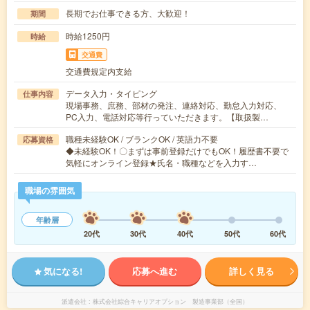
長期でお仕事できる方、大歓迎！
期間
時給1250円
時給
交通費
交通費規定内支給
データ入力・タイピング
仕事内容
現場事務、庶務、部材の発注、連絡対応、勤怠入力対応、
PC入力、電話対応等行っていただきます。【取扱製…
職種未経験OK / ブランクOK / 英語力不要
応募資格
◆未経験OK！〇まずは事前登録だけでもOK！履歴書不要で
気軽にオンライン登録★氏名・職種などを入力す…
職場の雰囲気
年齢層
20代
30代
40代
50代
60代
気になる!
応募へ進む
詳しく見る
派遣会社
株式会社綜合キャリアオプション 製造事業部（全国）