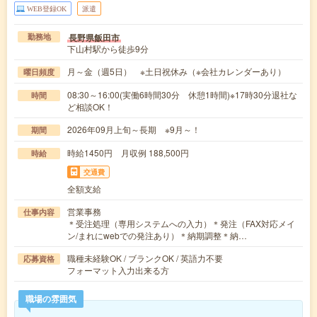
WEB登録OK
派遣
長野県飯田市
勤務地
下山村駅から徒歩9分
月～金（週5日） ※土日祝休み（※会社カレンダーあり）
曜日頻度
08:30～16:00(実働6時間30分 休憩1時間)※17時30分退社な
時間
ど相談OK！
2026年09月上旬～長期 ※9月～！
期間
時給1450円 月収例 188,500円
時給
交通費
全額支給
営業事務
仕事内容
＊受注処理（専用システムへの入力）＊発注（FAX対応メイ
ン/まれにwebでの発注あり）＊納期調整＊納…
職種未経験OK / ブランクOK / 英語力不要
応募資格
フォーマット入力出来る方
職場の雰囲気