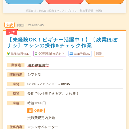
派遣会社
株式会社綜合キャリアオプション 製造事業部（全国）
未読
掲載日
2026/08/05
NEW
【未経験OK！ビギナー活躍中！】〔残業ほぼ
ナシ〕マシンの操作&チェック作業
職種未経験OK
交通費別途支給あり
WEB登録OK
派遣
長野県飯田市
勤務地
シフト制
曜日頻度
08:30～20:3520:30～08:35
時間
長期でお仕事できる方、大歓迎！
期間
時給1500円
時給
交通費
交通費規定内支給
マシンオペレーター
仕事内容