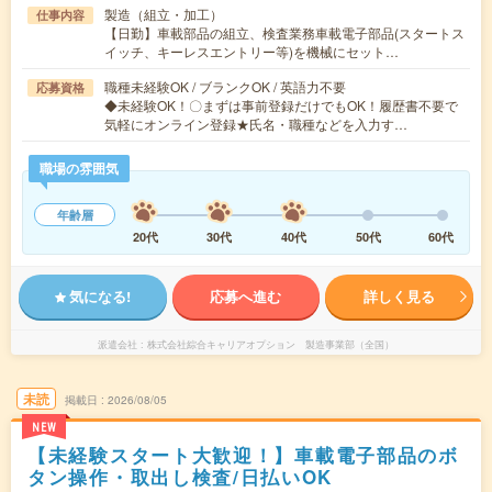
製造（組立・加工）
仕事内容
【日勤】車載部品の組立、検査業務車載電子部品(スタートス
イッチ、キーレスエントリー等)を機械にセット…
職種未経験OK / ブランクOK / 英語力不要
応募資格
◆未経験OK！〇まずは事前登録だけでもOK！履歴書不要で
気軽にオンライン登録★氏名・職種などを入力す…
職場の雰囲気
年齢層
20代
30代
40代
50代
60代
気になる!
応募へ進む
詳しく見る
派遣会社
株式会社綜合キャリアオプション 製造事業部（全国）
未読
掲載日
2026/08/05
NEW
【未経験スタート大歓迎！】車載電子部品のボ
タン操作・取出し検査/日払いOK