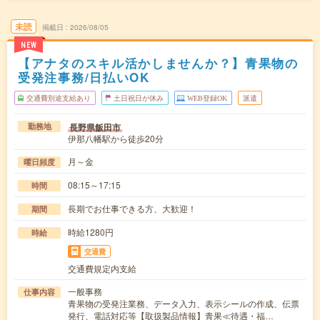
未読
掲載日
2026/08/05
NEW
【アナタのスキル活かしませんか？】青果物の
受発注事務/日払いOK
交通費別途支給あり
土日祝日が休み
WEB登録OK
派遣
長野県飯田市
勤務地
伊那八幡駅から徒歩20分
月～金
曜日頻度
08:15～17:15
時間
長期でお仕事できる方、大歓迎！
期間
時給1280円
時給
交通費
交通費規定内支給
一般事務
仕事内容
青果物の受発注業務、データ入力、表示シールの作成、伝票
発行、電話対応等【取扱製品情報】青果≪待遇・福…