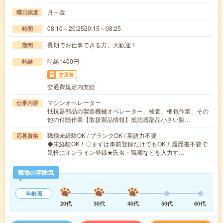
月～金
曜日頻度
08:10～20:2520:15～08:25
時間
長期でお仕事できる方、大歓迎！
期間
時給1400円
時給
交通費
交通費規定内支給
マシンオペレーター
仕事内容
抵抗器部品の製造機械オペレーター、検査、梱包作業、その
他の付随作業【取扱製品情報】抵抗器部品小さい製…
職種未経験OK / ブランクOK / 英語力不要
応募資格
◆未経験OK！〇まずは事前登録だけでもOK！履歴書不要で
気軽にオンライン登録★氏名・職種などを入力す…
職場の雰囲気
年齢層
20代
30代
40代
50代
60代