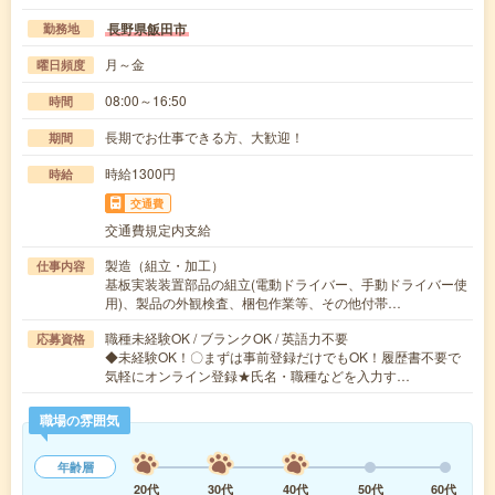
長野県飯田市
勤務地
月～金
曜日頻度
08:00～16:50
時間
長期でお仕事できる方、大歓迎！
期間
時給1300円
時給
交通費
交通費規定内支給
製造（組立・加工）
仕事内容
基板実装装置部品の組立(電動ドライバー、手動ドライバー使
用)、製品の外観検査、梱包作業等、その他付帯…
職種未経験OK / ブランクOK / 英語力不要
応募資格
◆未経験OK！〇まずは事前登録だけでもOK！履歴書不要で
気軽にオンライン登録★氏名・職種などを入力す…
職場の雰囲気
年齢層
20代
30代
40代
50代
60代