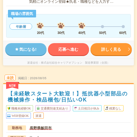
気軽にオンライン登録★氏名・職種などを入力す…
職場の雰囲気
年齢層
20代
30代
40代
50代
60代
気になる!
応募へ進む
詳しく見る
派遣会社
株式会社綜合キャリアオプション 製造事業部（全国）
未読
掲載日
2026/08/05
NEW
【未経験スタート大歓迎！】抵抗器小型部品の
機械操作・検品梱包/日払いOK
職種未経験OK
交通費別途支給あり
土日祝日が休み
残業なし
WEB登録OK
派遣
長野県飯田市
勤務地