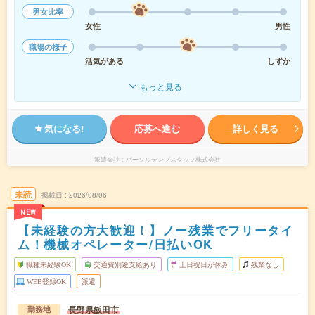
男女比率
女性
男性
職場の様子
活気がある
しずか
もっと見る
気になる!
応募へ進む
詳しく見る
派遣会社
パーソルテンプスタッフ株式会社
未読
掲載日
2026/08/06
NEW
【未経験の方大歓迎！】ノー残業でフリータイ
ム！機械オペレーター/日払いOK
職種未経験OK
交通費別途支給あり
土日祝日が休み
残業なし
WEB登録OK
派遣
長野県飯田市
勤務地