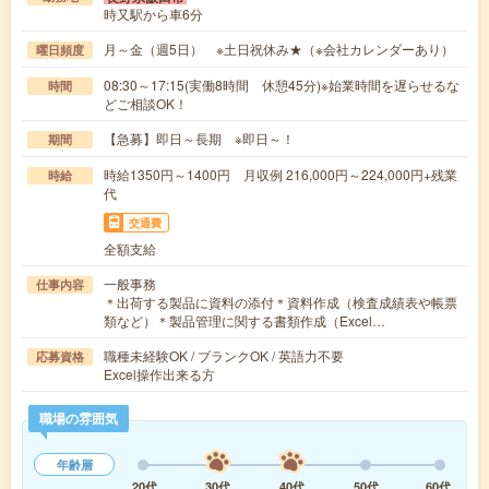
時又駅から車6分
月～金（週5日） ※土日祝休み★（※会社カレンダーあり）
曜日頻度
08:30～17:15(実働8時間 休憩45分)※始業時間を遅らせるな
時間
どご相談OK！
【急募】即日～長期 ※即日～！
期間
時給1350円～1400円 月収例 216,000円～224,000円+残業
時給
代
交通費
全額支給
一般事務
仕事内容
＊出荷する製品に資料の添付＊資料作成（検査成績表や帳票
類など）＊製品管理に関する書類作成（Excel…
職種未経験OK / ブランクOK / 英語力不要
応募資格
Excel操作出来る方
職場の雰囲気
年齢層
20代
30代
40代
50代
60代