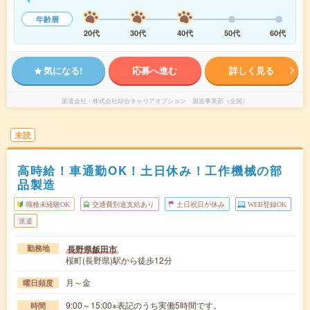
年齢層
20代
30代
40代
50代
60代
気になる!
応募へ進む
詳しく見る
派遣会社
株式会社綜合キャリアオプション 製造事業部（全国）
未読
高時給！車通勤OK！土日休み！工作機械の部
品製造
職種未経験OK
交通費別途支給あり
土日祝日が休み
WEB登録OK
派遣
長野県飯田市
勤務地
桜町(長野県)駅から徒歩12分
月～金
曜日頻度
9:00～15:00※表記のうち実働5時間です。
時間