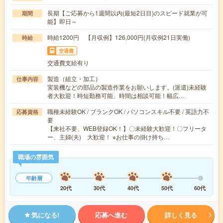
長期【ご応募から1週間以内(最短2日目)のスピード就業が可
期間
能】即日～
時給1200円 【月収例】126,000円(月収例21日実働)
時給
交通費
交通費支給有り
製造（組立・加工）
仕事内容
実装機などの部品の製造作業をお願いします。(派遣)未経験
者大歓迎！時短勤務可能、時間は相談可能！幅広…
職種未経験OK / ブランクOK / パソコンスキル不要 / 英語力不
応募資格
要
【来社不要、WEB登録OK！】〇未経験大歓迎！〇フリータ
ー、主婦(夫) 大歓迎！ ※お仕事の掛け持ち…
職場の雰囲気
年齢層
20代
30代
40代
50代
60代
気になる!
応募へ進む
詳しく見る