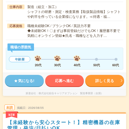
製造（組立・加工）
仕事内容
シャフトの研磨・測定・検査業務【取扱製品情報】シャフト
や釣竿を作っている企業様になります。≪待遇・福…
職種未経験OK / ブランクOK / 英語力不要
応募資格
◆未経験OK！〇まずは事前登録だけでもOK！履歴書不要で
気軽にオンライン登録★氏名・職種などを入力す…
職場の雰囲気
年齢層
20代
30代
40代
50代
60代
気になる!
応募へ進む
詳しく見る
派遣会社
株式会社綜合キャリアオプション 製造事業部（全国）
未読
掲載日
2026/08/05
NEW
【未経験から安心スタート！】精密機器の在庫
管理・発注/日払いOK