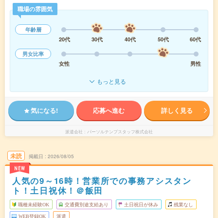
職場の雰囲気
年齢層
20代
30代
40代
50代
60代
男女比率
女性
男性
もっと見る
気になる!
応募へ進む
詳しく見る
派遣会社
パーソルテンプスタッフ株式会社
未読
掲載日
2026/08/05
NEW
人気の9～16時！営業所での事務アシスタン
ト！土日祝休！＠飯田
職種未経験OK
交通費別途支給あり
土日祝日が休み
残業なし
WEB登録OK
派遣