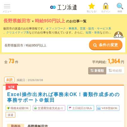
メニュー
気になる!
ログイン
検索
長野県飯田市
×
時給950円以上
のお仕事一覧
飯田市の派遣のお仕事情報です。
オフィスワーク・事務系
、
営業・販売・サービス系
、
クリエイティブ系
などのお仕事を取り揃えています。さらに、
短期
・
単発
などの期
間や、
職種未経験OK
などのこだわり条件で絞り込んでいただけます。
条件の変更
時給
1100円以上
・
1800円以上
の求人はこちら
長野県飯田市 / 時給950円以上
当サイトでは法令を遵守し、最低賃金以上の求人のみを掲載しています。
73
1,364
全
件
平均時給:
円
時給順
新着順
未読
掲載日
2026/08/08
NEW
Excel操作出来れば事務未OK！書類作成多めの
事務サポート＠飯田
職種未経験OK
交通費別途支給あり
土日祝日が休み
WEB登録OK
派遣
長野県飯田市
勤務地