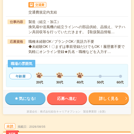
交通費
交通費規定内支給
製造（組立・加工）
仕事内容
換気扇や送風機の組立ラインへの部品供給、品揃え、マテハ
ン具回収等を行っていただきます。【取扱製品情報…
職種未経験OK / ブランクOK / 英語力不要
応募資格
◆未経験OK！〇まずは事前登録だけでもOK！履歴書不要で
気軽にオンライン登録★氏名・職種などを入力す…
職場の雰囲気
年齢層
20代
30代
40代
50代
60代
気になる!
応募へ進む
詳しく見る
派遣会社
株式会社綜合キャリアオプション 製造事業部（全国）
未読
掲載日
2026/08/05