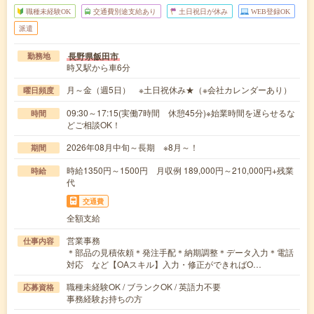
職種未経験OK
交通費別途支給あり
土日祝日が休み
WEB登録OK
派遣
長野県飯田市
勤務地
時又駅から車6分
月～金（週5日） ※土日祝休み★（※会社カレンダーあり）
曜日頻度
09:30～17:15(実働7時間 休憩45分)※始業時間を遅らせるな
時間
どご相談OK！
2026年08月中旬～長期 ※8月～！
期間
時給1350円～1500円 月収例 189,000円～210,000円+残業
時給
代
交通費
全額支給
営業事務
仕事内容
＊部品の見積依頼＊発注手配＊納期調整＊データ入力＊電話
対応 など【OAスキル】入力・修正ができればO…
職種未経験OK / ブランクOK / 英語力不要
応募資格
事務経験お持ちの方