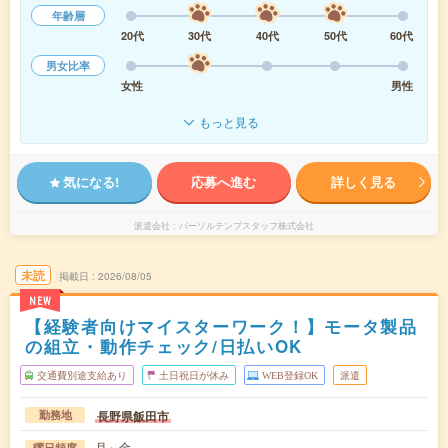
年齢層
20代
30代
40代
50代
60代
男女比率
女性
男性
もっと見る
気になる!
応募へ進む
詳しく見る
派遣会社
パーソルテンプスタッフ株式会社
未読
掲載日
2026/08/05
NEW
【経験者向けマイスターワーク！】モータ製品
の組立・動作チェック/日払いOK
交通費別途支給あり
土日祝日が休み
WEB登録OK
派遣
長野県飯田市
勤務地
月～金
曜日頻度