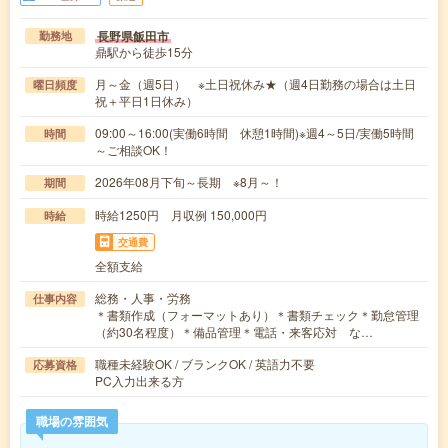
長野県飯田市
勤務地
鼎駅から徒歩15分
月～金（週5日） ※土日祝休み★（週4日勤務の場合は土日
曜日頻度
祝＋平日1日休み）
09:00～16:00(実働6時間 休憩1時間)※週4～5日/実働5時間
時間
～ご相談OK！
2026年08月下旬～長期 ※8月～！
期間
時給1250円 月収例 150,000円
時給
交通費
全額支給
総務・人事・労務
仕事内容
＊書類作成（フォーマットあり）＊書類チェック＊勤怠管理
（約30名程度）＊備品管理＊電話・来客応対 な…
職種未経験OK / ブランクOK / 英語力不要
応募資格
PC入力出来る方
職場の雰囲気