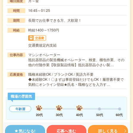
月～金
曜日頻度
16:45～01:25
時間
長期でお仕事できる方、大歓迎！
期間
時給1400～1750円
時給
交通費
交通費規定内支給
マシンオペレーター
仕事内容
抵抗器部品の製造機械オペレーター、検査、梱包作業、その
他の付随作業【取扱製品情報】抵抗器部品小さい製…
職種未経験OK / ブランクOK / 英語力不要
応募資格
◆未経験OK！〇まずは事前登録だけでもOK！履歴書不要で
気軽にオンライン登録★氏名・職種などを入力す…
職場の雰囲気
年齢層
20代
30代
40代
50代
60代
気になる!
応募へ進む
詳しく見る