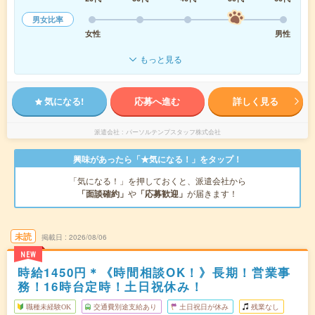
男女比率
女性
男性
もっと見る
気になる!
応募へ進む
詳しく見る
派遣会社
パーソルテンプスタッフ株式会社
興味があったら「★気になる！」をタップ！
「気になる！」を押しておくと、派遣会社から
「面談確約」
や
「応募歓迎」
が届きます！
未読
掲載日
2026/08/06
NEW
時給1450円＊《時間相談OK！》長期！営業事
務！16時台定時！土日祝休み！
職種未経験OK
交通費別途支給あり
土日祝日が休み
残業なし