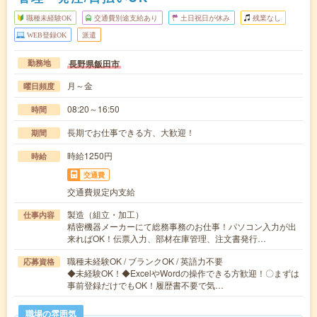
職種未経験OK
交通費別途支給あり
土日祝日が休み
残業なし
WEB登録OK
派遣
長野県飯田市
勤務地
月～金
曜日頻度
08:20～16:50
時間
長期でお仕事できる方、大歓迎！
期間
時給1250円
時給
交通費
交通費規定内支給
製造（組立・加工）
仕事内容
精密機器メーカーにて総務事務のお仕事！パソコン入力が出
来ればOK！伝票入力、部材在庫管理、注文書発行…
職種未経験OK / ブランクOK / 英語力不要
応募資格
◆未経験OK！◆ExcelやWordの操作できる方歓迎！〇まずは
事前登録だけでもOK！履歴書不要で気…
職場の雰囲気