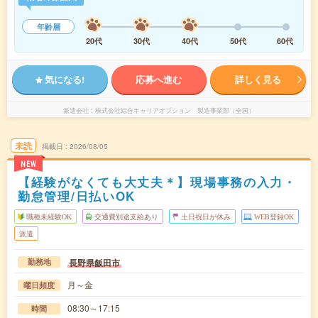
年齢層
20代
30代
40代
50代
60代
気になる!
応募へ進む
詳しく見る
派遣会社
株式会社綜合キャリアオプション 製造事業部（全国）
未読
掲載日
2026/08/05
NEW
【経験がなくても大丈夫＊】現場事務の入力・
勤怠管理/日払いOK
職種未経験OK
交通費別途支給あり
土日祝日が休み
WEB登録OK
派遣
長野県飯田市
勤務地
月～金
曜日頻度
08:30～17:15
時間