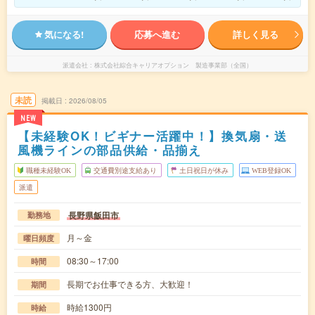
気になる!
応募へ進む
詳しく見る
派遣会社
株式会社綜合キャリアオプション 製造事業部（全国）
未読
掲載日
2026/08/05
NEW
【未経験OK！ビギナー活躍中！】換気扇・送
風機ラインの部品供給・品揃え
職種未経験OK
交通費別途支給あり
土日祝日が休み
WEB登録OK
派遣
長野県飯田市
勤務地
月～金
曜日頻度
08:30～17:00
時間
長期でお仕事できる方、大歓迎！
期間
時給1300円
時給