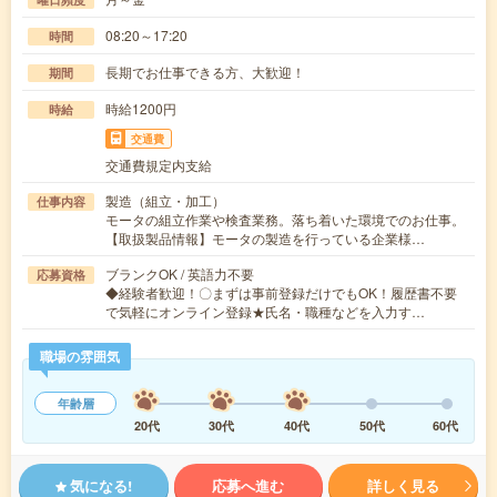
08:20～17:20
時間
長期でお仕事できる方、大歓迎！
期間
時給1200円
時給
交通費
交通費規定内支給
製造（組立・加工）
仕事内容
モータの組立作業や検査業務。落ち着いた環境でのお仕事。
【取扱製品情報】モータの製造を行っている企業様…
ブランクOK / 英語力不要
応募資格
◆経験者歓迎！〇まずは事前登録だけでもOK！履歴書不要
で気軽にオンライン登録★氏名・職種などを入力す…
職場の雰囲気
年齢層
20代
30代
40代
50代
60代
気になる!
応募へ進む
詳しく見る