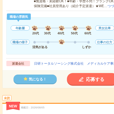
■無資格・未経験OK！■年齢・学歴不問！ブランクOK
保険完備■社員登用あり（紹介予定派遣）★WE…
つづ
職場の雰囲気
年齢層
男女比率
20代
30代
40代
50代
60代
職場の様子
仕事の仕方
活気がある
しずか
日研トータルソーシング株式会社 メディカルケア事
派遣会社
応募する
気になる！
未読
NEW
掲載日
2026/08/05