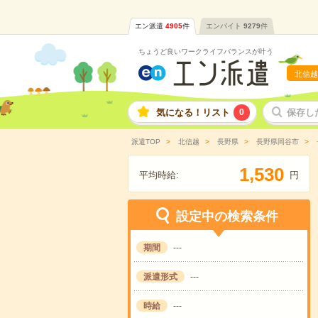
エン派遣
4905
件
エンバイト
9279
件
ちょうど良いワークライフバランスが叶う
北信越
気になる！リスト
0
保存し
派遣TOP
北信越
長野県
長野県岡谷市
,
1
5
3
0
平均時給:
円
設定中の検索条件
期間
---
派遣形式
---
時給
---