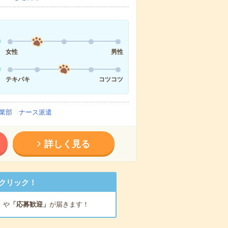
女性
男性
テキパキ
コツコツ
業部 ナース派遣
詳しく見る
クリック！
」
や
「応募歓迎」
が届きます！