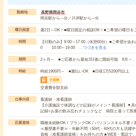
勤務地
長野県岡谷市
岡谷駅から---分／川岸駅から---分
曜日頻度
週2日～OK！■曜日固定の相談OK！■ご希望の曜日を
時間
【日勤のみ】9:00～17:00（休憩60分）■ご希望があれ
0 10:00～19:00 …
つづきを見る
期間
2ヶ月～ ■ご応募から最短3日後に開始可能 8月～、
時給
時給1900円～ ■週払いOK ■日収1万5200円以上
交通費
交通費全額支給
仕事内容
看護師・准看護師
【介護施設で体調などの記録がメイン＊看護師】▼具
記録○お薬の飲み忘れチェックなど 病院と違って医
応募資格
職種未経験OK / ブランクOK / パソコンスキル不要 /
≪履歴書不要≫・年齢不問（50代・60代の方も活躍
資格（准看護師資格）をお持ちの方★WEB・電話で