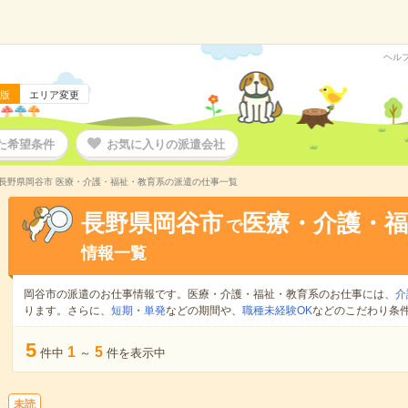
ヘル
版
エリア変更
た希望条件
お気に入りの派遣会社
長野県岡谷市 医療・介護・福祉・教育系の派遣の仕事一覧
長野県岡谷市
医療・介護・福
で
情報一覧
岡谷市の派遣のお仕事情報です。医療・介護・福祉・教育系のお仕事には、
介
ります。さらに、
短期
・
単発
などの期間や、
職種未経験OK
などのこだわり条
5
1
5
件中
～
件を表示中
未読