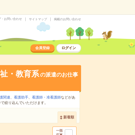
プ・お問い合わせ
サイトマップ
掲載のお問い合わせ
会員登録
ログイン
祉・教育系
の派遣のお仕事
護関連
、
看護助手
、
看護師・准看護師
などがあ
件で絞り込んでいただけます。
新着順
一括