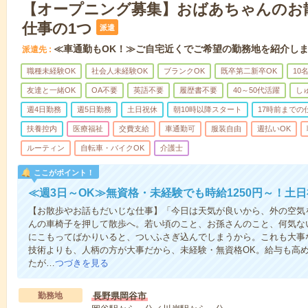
【オープニング募集】おばあちゃんのお
仕事の1つ
派遣
≪車通勤もOK！≫ご自宅近くでご希望の勤務地を紹介し
派遣先
職種未経験OK
社会人未経験OK
ブランクOK
既卒第二新卒OK
10
友達と一緒OK
OA不要
英語不要
履歴書不要
40～50代活躍
し
週4日勤務
週5日勤務
土日祝休
朝10時以降スタート
17時前までの
扶養控内
医療福祉
交費支給
車通勤可
服装自由
週払いOK
ルーティン
自転車・バイクOK
介護士
ここがポイント！
≪週3日～OK≫無資格・未経験でも時給1250円～！土
【お散歩やお話もだいじな仕事】「今日は天気が良いから、外の空気
んの車椅子を押して散歩へ。若い頃のこと、お孫さんのこと、何気な
にこもってばかりいると、ついふさぎ込んでしまうから。これも大事
技術よりも、人柄の方が大事だから、未経験・無資格OK。給与も高
たが…
つづきを見る
勤務地
長野県岡谷市