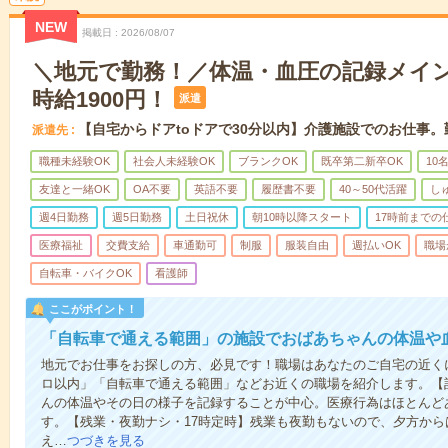
NEW
掲載日
2026/08/07
＼地元で勤務！／体温・血圧の記録メイ
時給1900円！
派遣
【自宅からドアtoドアで30分以内】介護施設でのお仕事
派遣先
職種未経験OK
社会人未経験OK
ブランクOK
既卒第二新卒OK
10
友達と一緒OK
OA不要
英語不要
履歴書不要
40～50代活躍
し
週4日勤務
週5日勤務
土日祝休
朝10時以降スタート
17時前までの
医療福祉
交費支給
車通勤可
制服
服装自由
週払いOK
職場
自転車・バイクOK
看護師
ここがポイント！
「自転車で通える範囲」の施設でおばあちゃんの体温や
地元でお仕事をお探しの方、必見です！職場はあなたのご自宅の近くに
ロ以内」「自転車で通える範囲」などお近くの職場を紹介します。【
んの体温やその日の様子を記録することが中心。医療行為はほとんど
す。【残業・夜勤ナシ・17時定時】残業も夜勤もないので、夕方か
え…
つづきを見る