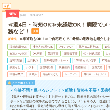
未読
NEW
掲載日
2026/08/07
≪週4日・時短OK≫未経験OK！病院で
務など！
派遣
≪車通勤もOK！≫ご自宅近くでご希望の勤務地を紹介し
派遣先
職種未経験OK
社会人未経験OK
ブランクOK
既卒第二新卒OK
10
友達と一緒OK
OA不要
英語不要
履歴書不要
40～50代活躍
し
週5日勤務
土日祝休
朝10時以降スタート
16時前までの仕事
17時
残業なし
シフト
交替制勤務
扶養控内
医療福祉
交費支給
職場が禁煙
派遣多
電話対応なし
ルーティン
自転車・バイクOK
ここがポイント！
＜年齢不問＊選べるシフト！＞経験も資格も不要＊医療
【資格や経験は必要ナシ！】お任せするのは、医療器具の洗浄やシー
ポートなど普段の家事の延長でできることばかり！もちろん、医療行
時短勤務で週4日・最短5時間から勤務可能！選べるシフトなので、