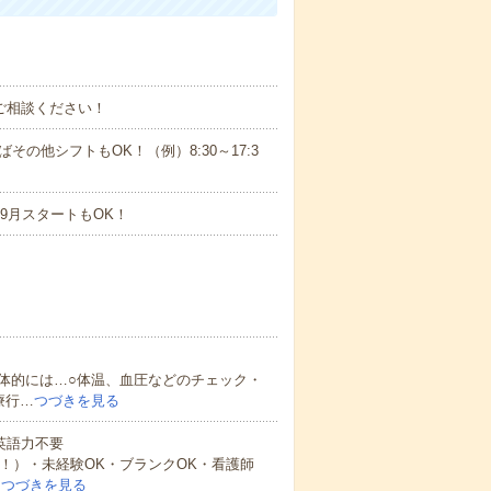
ご相談ください！
ばその他シフトもOK！（例）8:30～17:3
9月スタートもOK！
体的には…○体温、血圧などのチェック・
療行…
つづきを見る
 英語力不要
中！）・未経験OK・ブランクOK・看護師
…
つづきを見る