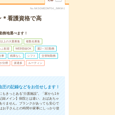
応募
No.NKSGMEDMT04_JMKM-1
ン＊看護資格で高
。勤務地選べます！
名以上の大量募集
複数名募集
ゅふ歓迎
WEB登録OK
週2～3日勤務
仕事
残業なし
シフト
交替制勤務
が分煙
派遣多
ルーティン
血圧の記録などをお任せします！
もきっとある”介護施設”。「家から1キ
記録メイン】病院とは違い、おばあちゃ
ありません。ブランクがあっても安心で
らはお子さんとの時間や家事にしっかり使