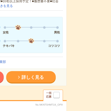
!■10名以上採用予定！■履歴書不要■社会
きを見る
女性
男性
テキパキ
コツコツ
業部
詳しく見る
一括
応募
No.NKNTSHMT18_OP9