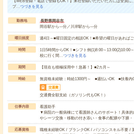
【WEB登録・電話で登録もOK！】来社登録いただいた方には全員に、
プ…
つづきを見る
勤務地
長野県岡谷市
岡谷駅から---分／川岸駅から---分
曜日頻度
週4日～■曜日固定の相談OK！■希望の曜日があれば
時間
1日5時間からOK！■シフト例(1)8:00～13:00(2)10:00～
校に行く間…
つづきを見る
期間
【現在も積極採用中！急募！】■2カ月～
時給
無資格未経験：時給1300円～ ■週払いOK ■扶養内
交通費
交通費全額支給（ガソリン代もOK！）
仕事内容
看護助手
▼病院の一般病棟にて看護師さんのサポート！具体的
やシーツ交換・移動の付き添い・食事の配膳や下膳・
応募資格
職種未経験OK / ブランクOK / パソコンスキル不要 /