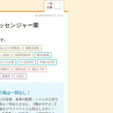
一括
応募
No.NKNTSHMT18_KJT-1
メッセンジャー業
ます。
名以上の大量募集
複数名募集
ゅふ歓迎
WEB登録OK
週4日勤務
前までの仕事
5ｈ以内OK
午後のみOK
車通勤可
服装自由
週払いOK
看護師
介護士
行為は一切なし！
ツの交換、食事の配膳、トイレや入浴サ
為も一切ありません。【働きやすさ〇】
家庭やプライベートとも両立しやすい！