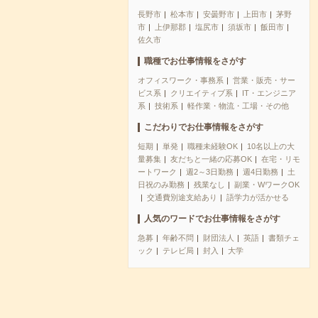
長野市
松本市
安曇野市
上田市
茅野
市
上伊那郡
塩尻市
須坂市
飯田市
佐久市
職種でお仕事情報をさがす
オフィスワーク・事務系
営業・販売・サー
ビス系
クリエイティブ系
IT・エンジニア
系
技術系
軽作業・物流・工場・その他
こだわりでお仕事情報をさがす
短期
単発
職種未経験OK
10名以上の大
量募集
友だちと一緒の応募OK
在宅・リモ
ートワーク
週2～3日勤務
週4日勤務
土
日祝のみ勤務
残業なし
副業・WワークOK
交通費別途支給あり
語学力が活かせる
人気のワードでお仕事情報をさがす
急募
年齢不問
財団法人
英語
書類チェ
ック
テレビ局
封入
大学