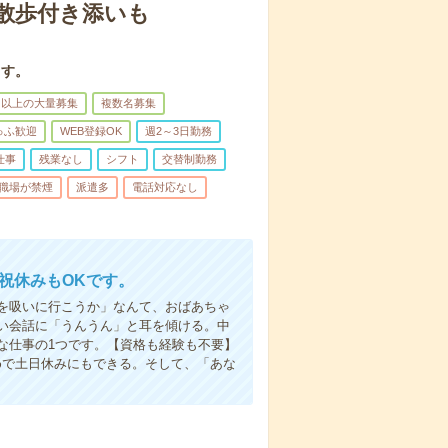
散歩付き添いも
ます。
名以上の大量募集
複数名募集
ゅふ歓迎
WEB登録OK
週2～3日勤務
仕事
残業なし
シフト
交替制勤務
職場が禁煙
派遣多
電話対応なし
日祝休みもOKです。
を吸いに行こうか」なんて、おばあちゃ
い会話に「うんうん」と耳を傾ける。中
な仕事の1つです。【資格も経験も不要】
めで土日休みにもできる。そして、「あな