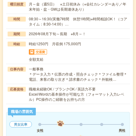
月～金（週5日） ※土日祝休み（※会社カレンダーあり／年
曜日頻度
末年始・盆・GWは長期連休あり）
08:30～16:30(実働7時間 休憩1時間)※時間相談OK！（コア
時間
タイム：8:30-14:00）…
2026年08月下旬～長期 ※8月～！
期間
時給1250円 月収例 175,000円
時給
交通費
全額支給
一般事務
仕事内容
＊データ入力＊伝票の作成・照合チェック＊ファイル整理＊
電話、来客の取り次ぎ＊請求書のチェック＊外観検…
職種未経験OK / ブランクOK / 英語力不要
応募資格
Excel/Wordの基本操作が可能な方（フォーマット入力レベ
ル）PC操作のご経験をお持ちの方
職場の雰囲気
男女比率
女性
男性