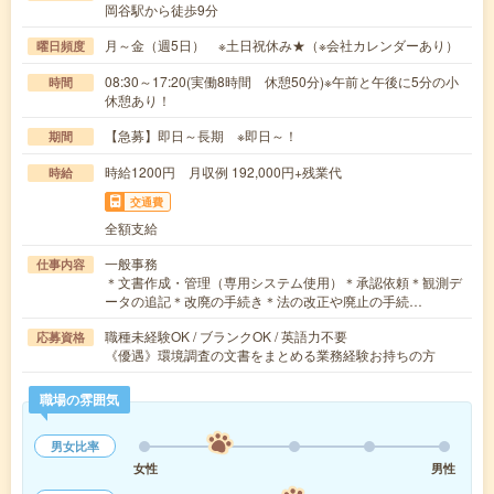
岡谷駅から徒歩9分
月～金（週5日） ※土日祝休み★（※会社カレンダーあり）
曜日頻度
08:30～17:20(実働8時間 休憩50分)※午前と午後に5分の小
時間
休憩あり！
【急募】即日～長期 ※即日～！
期間
時給1200円 月収例 192,000円+残業代
時給
交通費
全額支給
一般事務
仕事内容
＊文書作成・管理（専用システム使用）＊承認依頼＊観測デ
ータの追記＊改廃の手続き＊法の改正や廃止の手続…
職種未経験OK / ブランクOK / 英語力不要
応募資格
《優遇》環境調査の文書をまとめる業務経験お持ちの方
職場の雰囲気
男女比率
女性
男性