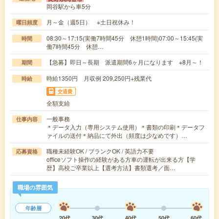
岡谷駅から車5分
月～金（週5日） ※土日祝休み！
曜日頻度
08:30～17:15(実働7時間45分 休憩1時間)07:00～15:45(実
時間
働7時間45分 休憩…
【急募】即日～長期 派遣期間6ヶ月になります ※8月～！
期間
時給1350円 月収例 209,250円+残業代
時給
交通費
全額支給
一般事務
仕事内容
＊データ入力（専用システム使用）＊書類の印刷＊データフ
ァイルの送付＊納品にて外出（頻度は少なめです）…
職種未経験OK / ブランクOK / 英語力不要
応募資格
officeソフト操作の経験がある方車の運転が出来る方【学
歴】高校ご卒業以上【選考方法】書類選考／面…
職場の雰囲気
年齢層
20代
30代
40代
50代
60代