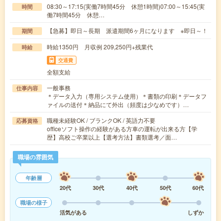
08:30～17:15(実働7時間45分 休憩1時間)07:00～15:45(実
時間
働7時間45分 休憩…
【急募】即日～長期 派遣期間6ヶ月になります ※即日～！
期間
時給1350円 月収例 209,250円+残業代
時給
交通費
全額支給
一般事務
仕事内容
＊データ入力（専用システム使用）＊書類の印刷＊データフ
ァイルの送付＊納品にて外出（頻度は少なめです）…
職種未経験OK / ブランクOK / 英語力不要
応募資格
officeソフト操作の経験がある方車の運転が出来る方【学
歴】高校ご卒業以上【選考方法】書類選考／面…
職場の雰囲気
年齢層
20代
30代
40代
50代
60代
職場の様子
活気がある
しずか