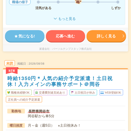
職場の様子
活気がある
しずか
もっと見る
気になる!
応募へ進む
詳しく見る
派遣会社
パーソルテンプスタッフ株式会社
未読
掲載日
2026/08/08
NEW
時給1350円＊人気の紹介予定派遣！土日祝
休！入力メインの事務サポート＠岡谷
職種未経験OK
交通費別途支給あり
土日祝日が休み
WEB登録OK
正社員への紹介予定派遣
長野県岡谷市
勤務地
岡谷駅から車5分
月～金（週5日） ※土日祝休み！
曜日頻度