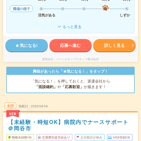
職場の様子
活気がある
しずか
もっと見る
気になる!
応募へ進む
詳しく見る
派遣会社
パーソルテンプスタッフ株式会社
興味があったら「★気になる！」をタップ！
「気になる！」を押しておくと、派遣会社から
「面談確約」
や
「応募歓迎」
が届きます！
未読
掲載日
2026/08/09
NEW
【未経験・時短OK】病院内でナースサポート
＠岡谷市
職種未経験OK
交通費別途支給あり
土日祝日が休み
WEB登録OK