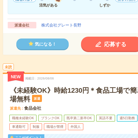
活気がある
しずか
株式会社グレート長野
派遣会社
応募する
気になる！
未読
NEW
掲載日
2026/08/06
《未経験OK》時給1230円＊食品工場で
場無料
派遣
食品会社
派遣先
職種未経験OK
ブランクOK
既卒第二新卒OK
英語不要
週5日勤務
車通勤可
制服
職場が禁煙
外国人
ここがポイント！