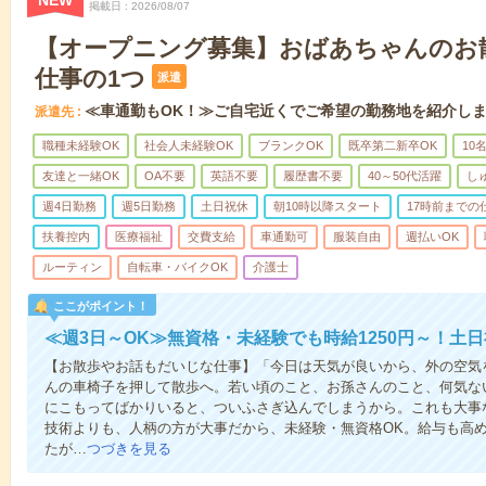
NEW
掲載日
2026/08/07
【オープニング募集】おばあちゃんのお
仕事の1つ
派遣
≪車通勤もOK！≫ご自宅近くでご希望の勤務地を紹介し
派遣先
職種未経験OK
社会人未経験OK
ブランクOK
既卒第二新卒OK
10
友達と一緒OK
OA不要
英語不要
履歴書不要
40～50代活躍
し
週4日勤務
週5日勤務
土日祝休
朝10時以降スタート
17時前までの
扶養控内
医療福祉
交費支給
車通勤可
服装自由
週払いOK
ルーティン
自転車・バイクOK
介護士
ここがポイント！
≪週3日～OK≫無資格・未経験でも時給1250円～！土
【お散歩やお話もだいじな仕事】「今日は天気が良いから、外の空気
んの車椅子を押して散歩へ。若い頃のこと、お孫さんのこと、何気な
にこもってばかりいると、ついふさぎ込んでしまうから。これも大事
技術よりも、人柄の方が大事だから、未経験・無資格OK。給与も高
たが…
つづきを見る