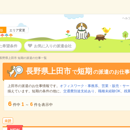
ヘル
版
エリア変更
た希望条件
お気に入りの派遣会社
長野県上田市 短期の派遣の仕事一覧
長野県上田市
短期
で
の派遣のお仕事
上田市の派遣のお仕事情報です。
オフィスワーク・事務系
、
営業・販売・サー
揃えています。短期の条件の他に、
交通費別途支給あり
、
職種未経験OK
、
残
6
1
6
件中
～
件を表示中
未読