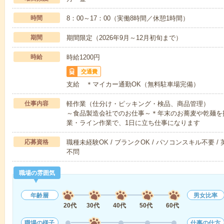
時間
8：00～17：00（実働8時間／休憩1時間）
期間
期間限定（2026年9月～12月初旬まで）
時給
時給1200円
交通費
支給 ＊マイカー通勤OK（無料駐車場完備）
仕事内容
軽作業（仕分け・ピッキング・検品、商品管理）
～食品製造会社でのお仕事～＊年末のお蕎麦や乾麺を
業・ライン作業で、1日に立ち仕事になります
応募資格
職種未経験OK / ブランクOK / パソコンスキル不要 /
不問
職場の雰囲気
年齢層
男女比率
20代
30代
40代
50代
60代
職場の様子
仕事の仕方