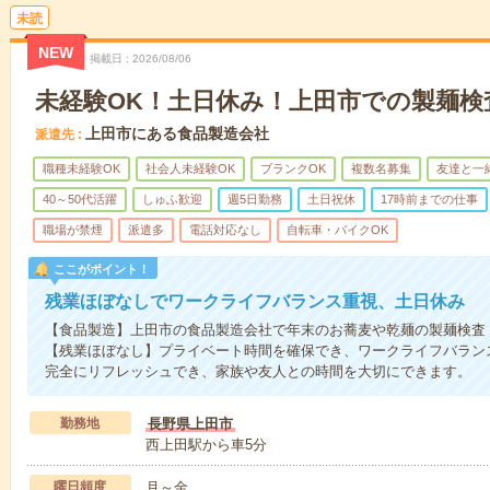
未読
NEW
掲載日
2026/08/06
未経験OK！土日休み！上田市での製麺検
上田市にある食品製造会社
派遣先
職種未経験OK
社会人未経験OK
ブランクOK
複数名募集
友達と一
40～50代活躍
しゅふ歓迎
週5日勤務
土日祝休
17時前までの仕事
職場が禁煙
派遣多
電話対応なし
自転車・バイクOK
ここがポイント！
残業ほぼなしでワークライフバランス重視、土日休み
【食品製造】上田市の食品製造会社で年末のお蕎麦や乾麺の製麺検査
【残業ほぼなし】プライベート時間を確保でき、ワークライフバラン
完全にリフレッシュでき、家族や友人との時間を大切にできます。
勤務地
長野県上田市
西上田駅から車5分
曜日頻度
月～金