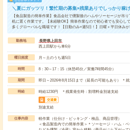
＼夏にガッツリ！繁忙期の募集×残業ありでしっかり稼
【食品製造の簡単作業】食品会社で燻製後のハムやソーセージが吊り
机に置く作業です。【未経験OK】簡単作業なので初心者でも安心し
多くグローバルな職場です！【日勤のみ×週5日！】日曜＋平日休みが
勤務地
長野県上田市
西上田駅から車6分
曜日頻度
月～土のうち週5日
時間
8：30～17：15（休憩45分／実働7時間45分）
期間
即日～2026年8月15日まで（延長の可能もあり） 
時給
時給1230円 ＊残業発生時：割増料金別途支給
交通費
別途支給
仕事内容
軽作業（仕分け・ピッキング・検品、商品管理）
＜食品製造内での簡単作業＞＊ソーセージ・ハム・ベ
などを燻製（冷蔵）室から移動（商品がぶら下がって