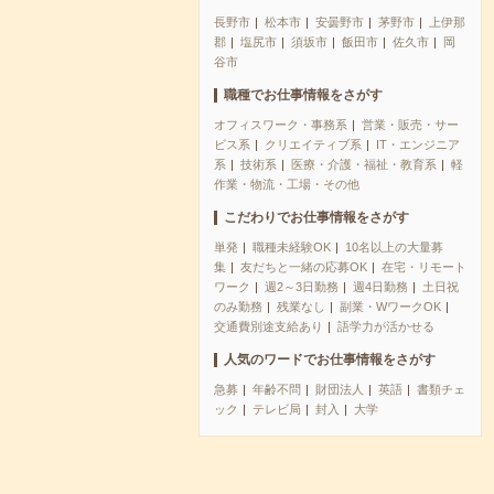
長野市
松本市
安曇野市
茅野市
上伊那
郡
塩尻市
須坂市
飯田市
佐久市
岡
谷市
職種でお仕事情報をさがす
オフィスワーク・事務系
営業・販売・サー
ビス系
クリエイティブ系
IT・エンジニア
系
技術系
医療・介護・福祉・教育系
軽
作業・物流・工場・その他
こだわりでお仕事情報をさがす
単発
職種未経験OK
10名以上の大量募
集
友だちと一緒の応募OK
在宅・リモート
ワーク
週2～3日勤務
週4日勤務
土日祝
のみ勤務
残業なし
副業・WワークOK
交通費別途支給あり
語学力が活かせる
人気のワードでお仕事情報をさがす
急募
年齢不問
財団法人
英語
書類チェ
ック
テレビ局
封入
大学