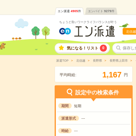
エン派遣
4905
件
エンバイト
9279
件
ちょうど良いワークライフバランスが叶う
北信越
気になる！リスト
0
保存し
派遣TOP
北信越
長野県
長野県上田市
,
1
1
6
7
平均時給:
円
設定中の検索条件
期間
短期
派遣形式
---
時給
---