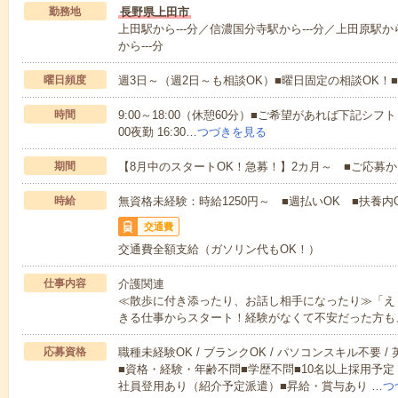
勤務地
長野県上田市
上田駅から---分／信濃国分寺駅から---分／上田原駅から
から---分
曜日頻度
週3日～（週2日～も相談OK）■曜日固定の相談OK
時間
9:00～18:00（休憩60分）■ご希望があれば下記シフトもOK
00夜勤 16:30…
つづきを見る
期間
【8月中のスタートOK！急募！】2カ月～ ■ご応募
時給
無資格未経験：時給1250円～ ■週払いOK ■扶養内
交通費
交通費全額支給（ガソリン代もOK！）
仕事内容
介護関連
≪散歩に付き添ったり、お話し相手になったり≫「え
きる仕事からスタート！経験がなくて不安だった方も
応募資格
職種未経験OK / ブランクOK / パソコンスキル不要 /
■資格・経験・年齢不問■学歴不問■10名以上採用予定
社員登用あり（紹介予定派遣）■昇給・賞与あり …
つ