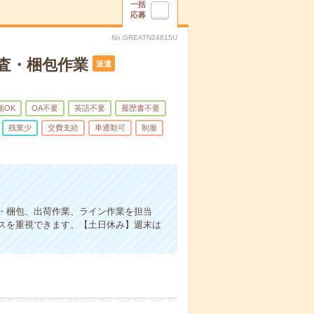
一括
応募
No.GREATN24815U
査・梱包作業
派遣
緒OK
OA不要
英語不要
履歴書不要
残業少
交費支給
車通勤可
制服
・梱包、出荷作業、ライン作業を担当
スを重視できます。【土日休み】週末は