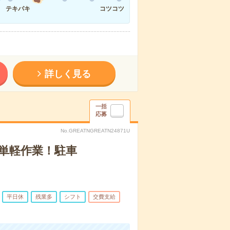
テキパキ
コツコツ
詳しく見る
一括
応募
No.GREATNGREATN24871U
簡単軽作業！駐車
平日休
残業多
シフト
交費支給