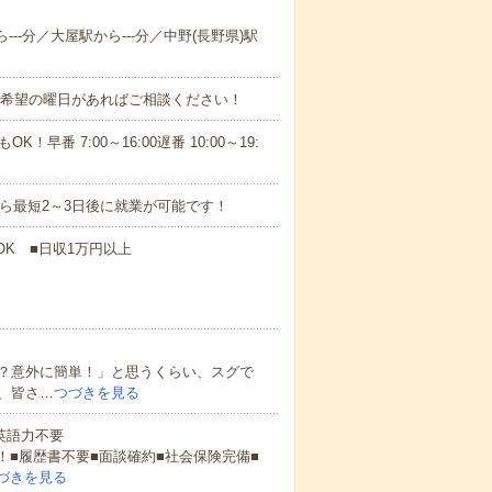
---分／大屋駅から---分／中野(長野県)駅
！■希望の曜日があればご相談ください！
！早番 7:00～16:00遅番 10:00～19:
から最短2～3日後に就業が可能です！
OK ■日収1万円以上
？意外に簡単！」と思うくらい、スグで
、皆さ…
つづきを見る
 英語力不要
！■履歴書不要■面談確約■社会保険完備■
づきを見る