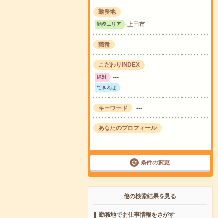
勤務地
上田市
勤務エリア
職種
---
こだわりINDEX
---
絶対
---
できれば
キーワード
---
あなたのプロフィール
---
条件の変更
他の検索結果を見る
勤務地でお仕事情報をさがす