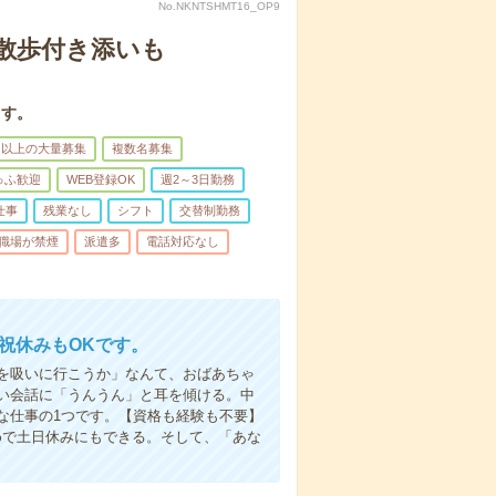
No.NKNTSHMT16_OP9
散歩付き添いも
ます。
名以上の大量募集
複数名募集
ゅふ歓迎
WEB登録OK
週2～3日勤務
仕事
残業なし
シフト
交替制勤務
職場が禁煙
派遣多
電話対応なし
日祝休みもOKです。
を吸いに行こうか」なんて、おばあちゃ
い会話に「うんうん」と耳を傾ける。中
な仕事の1つです。【資格も経験も不要】
めで土日休みにもできる。そして、「あな