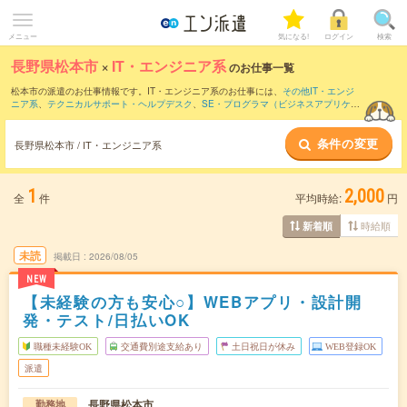
メニュー
気になる!
ログイン
検索
長野県松本市
×
IT・エンジニア系
のお仕事一覧
松本市の派遣のお仕事情報です。IT・エンジニア系のお仕事には、
その他IT・エンジ
ニア系
、
テクニカルサポート・ヘルプデスク
、
SE・プログラマ（ビジネスアプリケー
ション系）
などがあります。さらに、
短期
・
単発
などの期間や、
職種未経験OK
などの
こだわり条件で絞り込んでいただけます。
条件の変更
長野県松本市 / IT・エンジニア系
1
2,000
全
件
平均時給:
円
時給順
新着順
未読
掲載日
2026/08/05
NEW
【未経験の方も安心○】WEBアプリ・設計開
発・テスト/日払いOK
職種未経験OK
交通費別途支給あり
土日祝日が休み
WEB登録OK
派遣
長野県松本市
勤務地