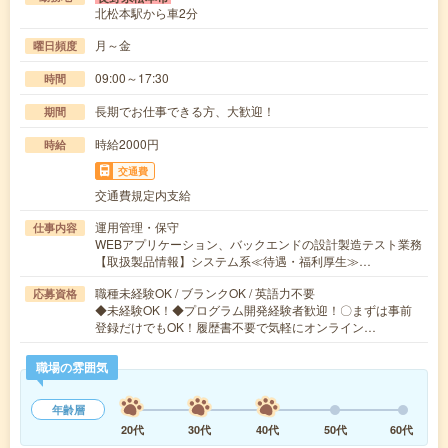
北松本駅から車2分
月～金
曜日頻度
09:00～17:30
時間
長期でお仕事できる方、大歓迎！
期間
時給2000円
時給
交通費
交通費規定内支給
運用管理・保守
仕事内容
WEBアプリケーション、バックエンドの設計製造テスト業務
【取扱製品情報】システム系≪待遇・福利厚生≫…
職種未経験OK / ブランクOK / 英語力不要
応募資格
◆未経験OK！◆プログラム開発経験者歓迎！〇まずは事前
登録だけでもOK！履歴書不要で気軽にオンライン…
職場の雰囲気
年齢層
20代
30代
40代
50代
60代