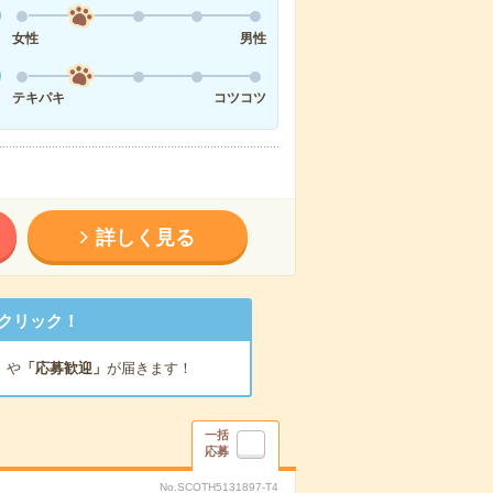
女性
男性
テキパキ
コツコツ
詳しく見る
クリック！
」
や
「応募歓迎」
が届きます！
一括
応募
No.SCOTH5131897-T4