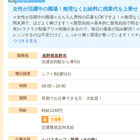
女性が活躍中の職場！無理なくお給料に残業代を上乗せ
≪女性が活躍中の職場≫もちろん男性の応募もOKですよ！≪無理なく
間未満で、ほどよく稼げます！≪髪型自由≫基本的に髪色自由で明るす
有)≪ラクラク制服アリ≫制服があるので、毎日の服装の悩み解消！
レンジするのは不安だけど、しっかり働く環境が整っています！イチか
つづきを見る
勤務地
長野県長野市
信濃吉田駅から車5分
曜日頻度
シフト制(週5日)
時間
09:00～18:00
期間
長期でお仕事できる方、大歓迎！
時給
時給1240円
交通費
交通費規定内支給
仕事内容
レジスタッフ・販売（その他）