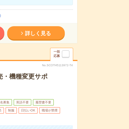
）
詳しく見る
一括
応募
No.SCOTH5113972-T4
売・機種変更サポ
名募集
英語不要
履歴書不要
給
制服
日払いOK
職場が禁煙