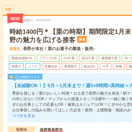
未読
NEW
掲載日
2026/08/07
時給1400円＊【栗の時期】期間限定1月
野の魅力を広げる接客
派遣
長野が本社！栗のお菓子の製造・販売♪
派遣先
職種未経験OK
ブランクOK
OA不要
英語不要
履歴書不要
40～
残業少
シフト
交費支給
車通勤可
駅歩5分
大手
制服
職
ここがポイント！
【未経験OK！】9月～1月末まで！週5×8時間×高時給＝
季節を感じる！栗のおいしい時期＊お土産で長野の魅力を発信！駅ナ
の外に出ないでOK！テンプからの派遣スタッフ活躍中↑↑一緒に働く仲
ぎのお仕事としての応募もOK！服装はカジュアルOK＊にぎやかな雰
お仕事探しの悩みを聞いてほしい方必見！夜間・土曜開催・相談のみ
つづきを見る
勤務地
長野県長野市