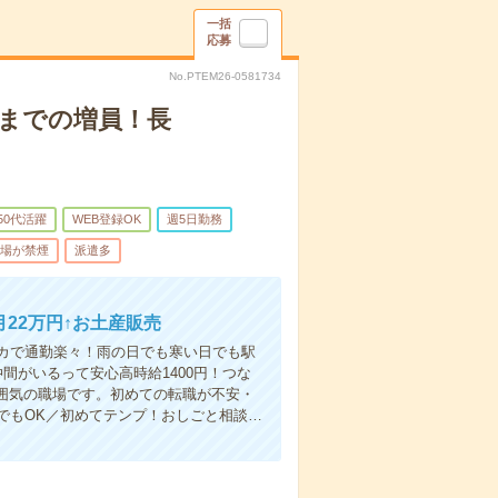
一括
応募
No.PTEM26-0581734
末までの増員！長
50代活躍
WEB登録OK
週5日勤務
場が禁煙
派遣多
月22万円↑お土産販売
カで通勤楽々！雨の日でも寒い日でも駅
間がいるって安心高時給1400円！つな
囲気の職場です。初めての転職が不安・
でもOK／初めてテンプ！おしごと相談…