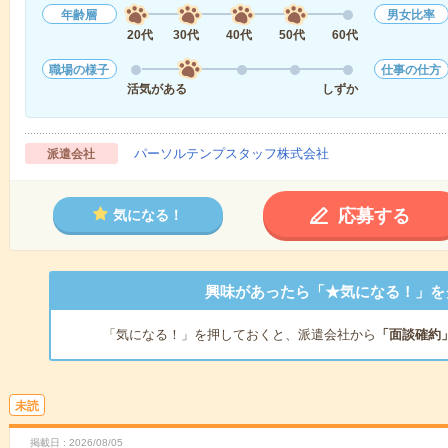
年齢層
男女比率
20代
30代
40代
50代
60代
職場の様子
仕事の仕方
活気がある
しずか
パーソルテンプスタッフ株式会社
派遣会社
応募する
気になる！
興味があったら「★気になる！」を
「気になる！」を押しておくと、派遣会社から
「面談確約
未読
掲載日
2026/08/05