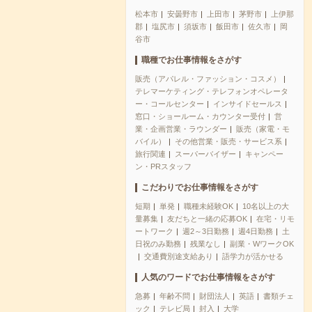
松本市
安曇野市
上田市
茅野市
上伊那
郡
塩尻市
須坂市
飯田市
佐久市
岡
谷市
職種でお仕事情報をさがす
販売（アパレル・ファッション・コスメ）
テレマーケティング・テレフォンオペレータ
ー・コールセンター
インサイドセールス
窓口・ショールーム・カウンター受付
営
業・企画営業・ラウンダー
販売（家電・モ
バイル）
その他営業・販売・サービス系
旅行関連
スーパーバイザー
キャンペー
ン・PRスタッフ
こだわりでお仕事情報をさがす
短期
単発
職種未経験OK
10名以上の大
量募集
友だちと一緒の応募OK
在宅・リモ
ートワーク
週2～3日勤務
週4日勤務
土
日祝のみ勤務
残業なし
副業・WワークOK
交通費別途支給あり
語学力が活かせる
人気のワードでお仕事情報をさがす
急募
年齢不問
財団法人
英語
書類チェ
ック
テレビ局
封入
大学