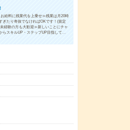
！
お給料に残業代を上乗せ≫残業は月20時
ぎたり奇抜でなければOKです！(規定
≪未経験の方も大歓迎≫新しいことにチャ
らスキルUP・ステップUP目指して…