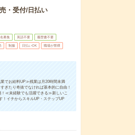
売・受付/日払い
名募集
英語不要
履歴書不要
給
制服
日払いOK
職場が禁煙
業でお給料UP≫残業は月20時間未満
るすぎたり奇抜でなければ基本的に自由！
消！≪未経験でも活躍できる≫新しいこ
！イチからスキルUP・ステップUP