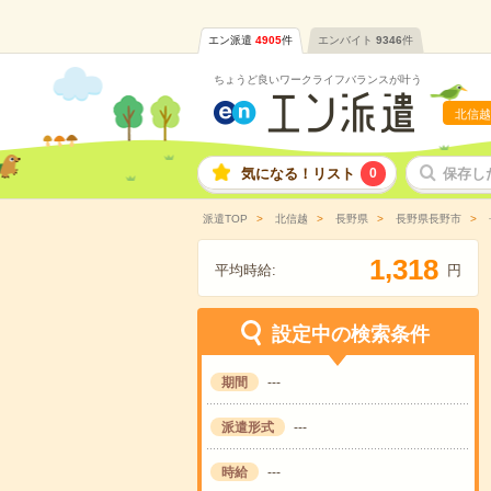
エン派遣
4905
件
エンバイト
9346
件
ちょうど良いワークライフバランスが叶う
北信越
気になる！リスト
0
保存し
派遣TOP
北信越
長野県
長野県長野市
,
1
3
1
8
平均時給:
円
設定中の検索条件
期間
---
派遣形式
---
時給
---