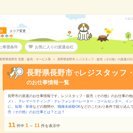
ヘル
版
エリア変更
た希望条件
お気に入りの派遣会社
長野県長野市 営業・販売・サービス系
長野県長野市 レジスタッフ・販売（その他）の派遣の仕
長野県長野市
レジスタッフ
で
のお仕事情報一覧
長野市の派遣のお仕事情報です。レジスタッフ・販売（その他）のお仕事の他
メ）
、
テレマーケティング・テレフォンオペレーター・コールセンター
、
イン
に、
短期
・
単発
などの期間や、
職種未経験OK
などのこだわり条件で絞り込ん
売（その他）のお仕事とは？とは？
11
1
11
件中
～
件を表示中