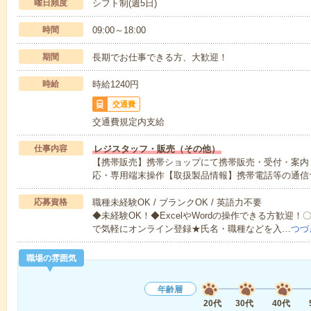
曜日頻度
シフト制(週5日)
時間
09:00～18:00
期間
長期でお仕事できる方、大歓迎！
時給
時給1240円
交通費
交通費規定内支給
仕事内容
レジスタッフ・販売（その他）
【携帯販売】携帯ショップにて携帯販売・受付・案内
応・専用端末操作【取扱製品情報】携帯電話等の通信
応募資格
職種未経験OK / ブランクOK / 英語力不要
◆未経験OK！◆ExcelやWordの操作できる方歓迎
で気軽にオンライン登録★氏名・職種などを入…
つづ
職場の雰囲気
年齢層
20代
30代
40代