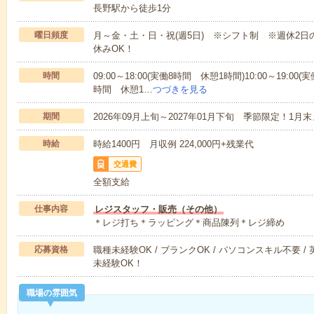
長野駅から徒歩1分
曜日頻度
月～金・土・日・祝(週5日) ※シフト制 ※週休2
休みOK！
時間
09:00～18:00(実働8時間 休憩1時間)10:00～19:00(
時間 休憩1…
つづきを見る
期間
2026年09月上旬～2027年01月下旬 季節限定！1月
時給
時給1400円 月収例 224,000円+残業代
交通費
全額支給
仕事内容
レジスタッフ・販売（その他）
＊レジ打ち＊ラッピング＊商品陳列＊レジ締め
応募資格
職種未経験OK / ブランクOK / パソコンスキル不要 /
未経験OK！
職場の雰囲気