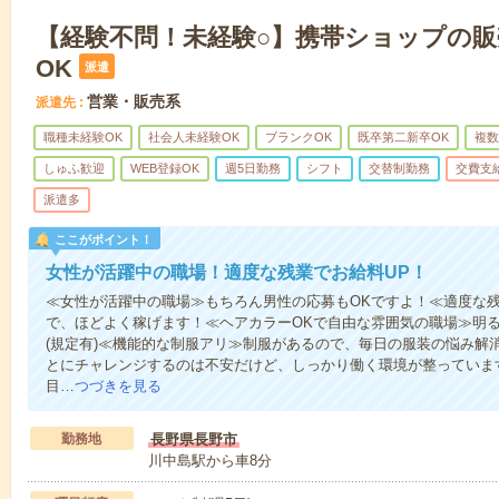
【経験不問！未経験○】携帯ショップの販
OK
派遣
営業・販売系
派遣先
職種未経験OK
社会人未経験OK
ブランクOK
既卒第二新卒OK
複数
しゅふ歓迎
WEB登録OK
週5日勤務
シフト
交替制勤務
交費支
派遣多
ここがポイント！
女性が活躍中の職場！適度な残業でお給料UP！
≪女性が活躍中の職場≫もちろん男性の応募もOKですよ！≪適度な残
で、ほどよく稼げます！≪ヘアカラーOKで自由な雰囲気の職場≫明
(規定有)≪機能的な制服アリ≫制服があるので、毎日の服装の悩み解
とにチャレンジするのは不安だけど、しっかり働く環境が整っています
目…
つづきを見る
勤務地
長野県長野市
川中島駅から車8分