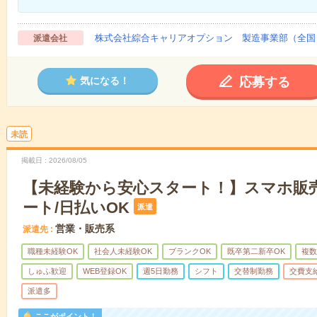
株式会社綜合キャリアオプション 製造事業部（全国
派遣会社
応募する
気になる！
未読
掲載日
2026/08/05
【未経験から安心スタート！】スマホ販
ート/日払いOK
派遣
営業・販売系
派遣先
職種未経験OK
社会人未経験OK
ブランクOK
既卒第二新卒OK
複数
しゅふ歓迎
WEB登録OK
週5日勤務
シフト
交替制勤務
交費支
派遣多
ここがポイント！