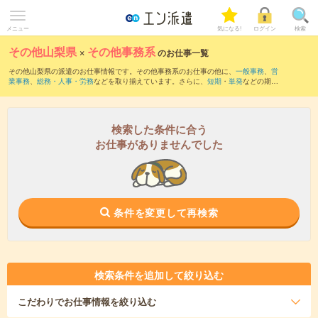
メニュー
気になる!
ログイン
検索
その他山梨県
×
その他事務系
のお仕事一覧
その他山梨県の派遣のお仕事情報です。その他事務系のお仕事の他に、
一般事務
、
営
業事務
、
総務・人事・労務
などを取り揃えています。さらに、
短期
・
単発
などの期間
や、
職種未経験OK
などのこだわり条件で絞り込んでいただけます。
検索した条件に合う
お仕事がありませんでした
条件を変更して再検索
検索条件を追加して絞り込む
こだわり
でお仕事情報を絞り込む