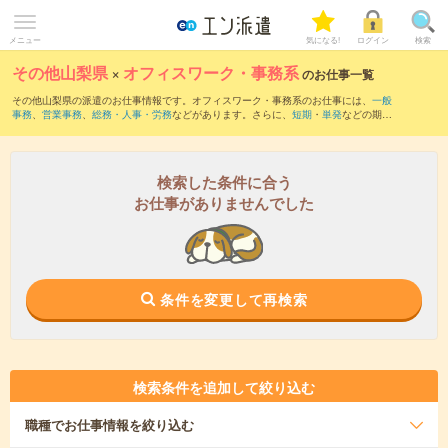
メニュー
気になる!
ログイン
検索
その他山梨県
×
オフィスワーク・事務系
のお仕事一覧
その他山梨県の派遣のお仕事情報です。オフィスワーク・事務系のお仕事には、
一般
事務
、
営業事務
、
総務・人事・労務
などがあります。さらに、
短期
・
単発
などの期間
や、
職種未経験OK
などのこだわり条件で絞り込んでいただけます。
検索した条件に合う
お仕事がありませんでした
条件を変更して再検索
検索条件を追加して絞り込む
職種
でお仕事情報を絞り込む