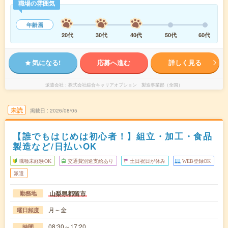
職場の雰囲気
年齢層
20代
30代
40代
50代
60代
気になる!
応募へ進む
詳しく見る
派遣会社
株式会社綜合キャリアオプション 製造事業部（全国）
未読
掲載日
2026/08/05
【誰でもはじめは初心者！】組立・加工・食品
製造など/日払いOK
職種未経験OK
交通費別途支給あり
土日祝日が休み
WEB登録OK
派遣
山梨県都留市
勤務地
月～金
曜日頻度
08:30～17:20
時間