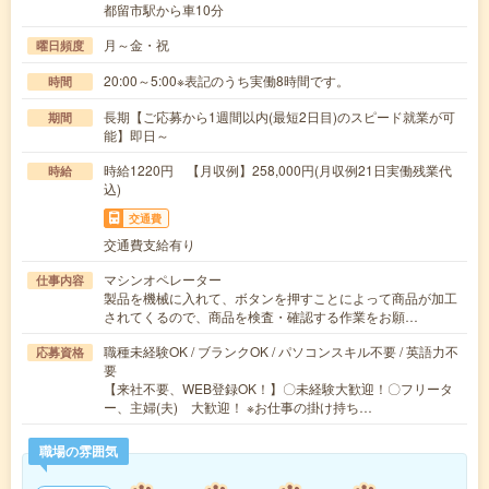
都留市駅から車10分
月～金・祝
曜日頻度
20:00～5:00※表記のうち実働8時間です。
時間
長期【ご応募から1週間以内(最短2日目)のスピード就業が可
期間
能】即日～
時給1220円 【月収例】258,000円(月収例21日実働残業代
時給
込)
交通費
交通費支給有り
マシンオペレーター
仕事内容
製品を機械に入れて、ボタンを押すことによって商品が加工
されてくるので、商品を検査・確認する作業をお願…
職種未経験OK / ブランクOK / パソコンスキル不要 / 英語力不
応募資格
要
【来社不要、WEB登録OK！】〇未経験大歓迎！〇フリータ
ー、主婦(夫) 大歓迎！ ※お仕事の掛け持ち…
職場の雰囲気