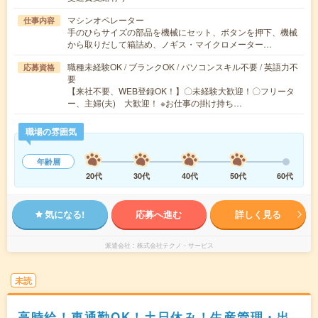
マシンオペレーター
仕事内容
手のひらサイズの部品を機械にセット、ボタンを押下、機械
から取りだして箱詰め、ノギス・マイクロメーター…
職種未経験OK / ブランクOK / パソコンスキル不要 / 英語力不
応募資格
要
【来社不要、WEB登録OK！】〇未経験大歓迎！〇フリータ
ー、主婦(夫) 大歓迎！ ※お仕事の掛け持ち…
職場の雰囲気
年齢層
20代
30代
40代
50代
60代
気になる!
応募へ進む
詳しく見る
派遣会社
株式会社テクノ・サービス
未読
高時給！車通勤OK！土日休み！生産管理・出