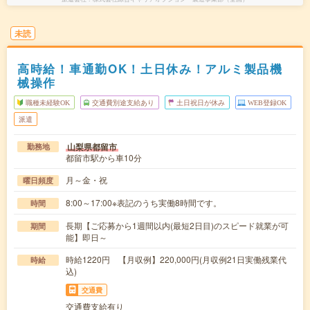
未読
高時給！車通勤OK！土日休み！アルミ製品機
械操作
職種未経験OK
交通費別途支給あり
土日祝日が休み
WEB登録OK
派遣
山梨県都留市
勤務地
都留市駅から車10分
月～金・祝
曜日頻度
8:00～17:00※表記のうち実働8時間です。
時間
長期【ご応募から1週間以内(最短2日目)のスピード就業が可
期間
能】即日～
時給1220円 【月収例】220,000円(月収例21日実働残業代
時給
込)
交通費
交通費支給有り