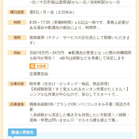
--分／十日市場(山梨県)駅から---分／谷村町駅から---分
週5日／月～金（土日休み）
曜日頻度
8:30～17:30（実働8時間）※上記は一例です。業務上必要が
時間
ある場合や配属先の都合により、時間帯…
無期雇用（テクノ・サービスの正社員として勤務いただきま
期間
す）
月給19万円～24万円 ★配属先が変更となった際の待機期間
時給
も給与が発生！ ※給与は経験などを考慮して決定します
交通費
交通費支給
軽作業（仕分け・ピッキング・検品、商品管理）
仕事内容
【未経験歓迎！すぐ覚えられるカンタン作業がたくさん！】
シンプルな作業が中心なので、安心してスタートで…
職種未経験OK / ブランクOK / パソコンスキル不要 / 英語力不
応募資格
要
＼未経験から安定した働き方を目指したい方歓迎！／経験・
資格・学歴は問いません◎「そろそろ腰を据えて働…
職場の雰囲気