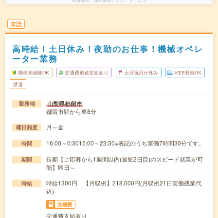
未読
高時給！土日休み！夜勤のお仕事！機械オペレ
ーター業務
職種未経験OK
交通費別途支給あり
土日祝日が休み
WEB登録OK
派遣
山梨県都留市
勤務地
都留市駅から車8分
月～金
曜日頻度
16:00～0:3015:00～23:30※表記のうち実働7時間30分です。
時間
長期【ご応募から1週間以内(最短2日目)のスピード就業が可
期間
能】即日～
時給1300円 【月収例】218,000円(月収例21日実働残業代
時給
込)
交通費
交通費支給有り