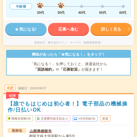
年齢層
20代
30代
40代
50代
60代
気になる!
応募へ進む
詳しく見る
派遣会社
株式会社テクノ・サービス（無期雇用派遣）
興味があったら「★気になる！」をタップ！
「気になる！」を押しておくと、派遣会社から
「面談確約」
や
「応募歓迎」
が届きます！
未読
掲載日
2026/08/07
NEW
【誰でもはじめは初心者！】電子部品の機械操
作/日払いOK
職種未経験OK
交通費別途支給あり
WEB登録OK
派遣
山梨県都留市
勤務地
都留文科大学前駅から車5分