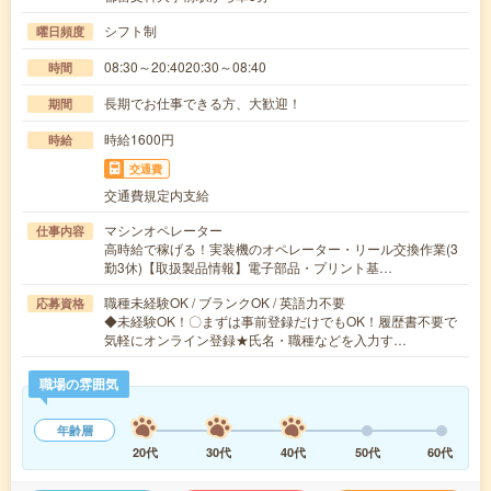
シフト制
曜日頻度
08:30～20:4020:30～08:40
時間
長期でお仕事できる方、大歓迎！
期間
時給1600円
時給
交通費
交通費規定内支給
マシンオペレーター
仕事内容
高時給で稼げる！実装機のオペレーター・リール交換作業(3
勤3休)【取扱製品情報】電子部品・プリント基…
職種未経験OK / ブランクOK / 英語力不要
応募資格
◆未経験OK！〇まずは事前登録だけでもOK！履歴書不要で
気軽にオンライン登録★氏名・職種などを入力す…
職場の雰囲気
年齢層
20代
30代
40代
50代
60代