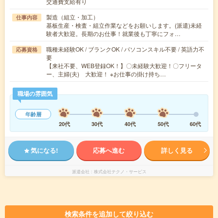
交通費支給有り
製造（組立・加工）
仕事内容
基板生産・検査・組立作業などをお願いします。(派遣)未経
験者大歓迎。長期のお仕事！就業後も丁寧にフォ…
職種未経験OK / ブランクOK / パソコンスキル不要 / 英語力不
応募資格
要
【来社不要、WEB登録OK！】〇未経験大歓迎！〇フリータ
ー、主婦(夫) 大歓迎！ ※お仕事の掛け持ち…
職場の雰囲気
年齢層
20代
30代
40代
50代
60代
気になる!
応募へ進む
詳しく見る
派遣会社
株式会社テクノ・サービス
検索条件を追加して絞り込む