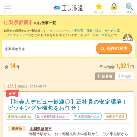
メニュー
気になる!
ログイン
検索
山梨県都留市
のお仕事一覧
都留市の派遣のお仕事情報です。
オフィスワーク・事務系
、
営業・販売・サービス系
、
クリエイティブ系
などのお仕事を取り揃えています。さらに、
短期
・
単発
などの期
間や、
職種未経験OK
などのこだわり条件で絞り込んでいただけます。
条件の変更
また、
南都留郡
・
富士吉田市
・
大月市
など隣接エリアのお仕事もご確認いただけま
山梨県都留市
す。
14
1,321
全
件
平均時給:
円
時給順
新着順
未読
掲載日
2026/08/07
NEW
【社会人デビュー歓迎〇】正社員の安定環境！
ピッキングや梱包をお任せ！
職種未経験OK
交通費別途支給あり
土日祝日が休み
無期雇用派遣
山梨県都留市
勤務地
都留市駅から---分／都留文科大学前駅から---分／東桂駅から-