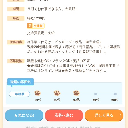
長期でお仕事できる方、大歓迎！
期間
時給1230円
時給
交通費
交通費規定内支給
軽作業（仕分け・ピッキング・検品、商品管理）
仕事内容
残業20時間未満で程よく稼げる！電子部品・プリント基板製
品に使われる部品のピッキング【取扱製品情報】…
職種未経験OK / ブランクOK / 英語力不要
応募資格
◆未経験OK！〇まずは事前登録だけでもOK！履歴書不要で
気軽にオンライン登録★氏名・職種などを入力す…
職場の雰囲気
年齢層
20代
30代
40代
50代
60代
気になる!
応募へ進む
詳しく見る
派遣会社
株式会社綜合キャリアオプション 製造事業部（全国）