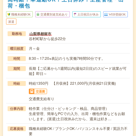
荷・梱包
職種未経験OK
交通費別途支給あり
土日祝日が休み
WEB登録OK
派遣
山梨県都留市
勤務地
谷村町駅から徒歩22分
月～金
曜日頻度
8:30～17:20※表記のうち実働7時間50分です。
時間
長期【ご応募から1週間以内(最短2日目)のスピード就業が可
期間
能】即日～
時給1350円 【月収例】221,000円(月収例21日実働)
時給
交通費
交通費支給有り
軽作業（仕分け・ピッキング・検品、商品管理）
仕事内容
生産管理、簡単なPCでの入力、出荷・梱包作業などをお願
いします。(派遣)土日祝休みだから、週末は好き…
職種未経験OK / ブランクOK / パソコンスキル不要 / 英語力不
応募資格
要