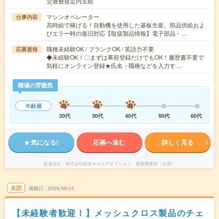
交通費規定内支給
マシンオペレーター
仕事内容
高時給で稼げる！自動機を使用した基板生産、部品供給およ
びエラー時の復旧対応【取扱製品情報】電子部品・…
職種未経験OK / ブランクOK / 英語力不要
応募資格
◆未経験OK！〇まずは事前登録だけでもOK！履歴書不要で
気軽にオンライン登録★氏名・職種などを入力す…
職場の雰囲気
年齢層
20代
30代
40代
50代
60代
気になる!
応募へ進む
詳しく見る
派遣会社
株式会社綜合キャリアオプション 製造事業部（全国）
未読
掲載日
2026/08/05
【未経験者歓迎！】メッシュクロス製品のチェ