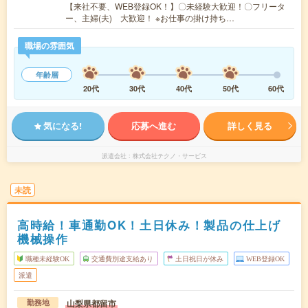
【来社不要、WEB登録OK！】〇未経験大歓迎！〇フリータ
ー、主婦(夫) 大歓迎！ ※お仕事の掛け持ち…
職場の雰囲気
年齢層
20代
30代
40代
50代
60代
気になる!
応募へ進む
詳しく見る
派遣会社
株式会社テクノ・サービス
未読
高時給！車通勤OK！土日休み！製品の仕上げ
機械操作
職種未経験OK
交通費別途支給あり
土日祝日が休み
WEB登録OK
派遣
山梨県都留市
勤務地