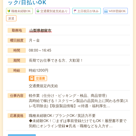
ック/日払いOK
職種未経験OK
交通費別途支給あり
土日祝日が休み
WEB登録OK
派遣
山梨県都留市
勤務地
月～金
曜日頻度
08:00～16:45
時間
長期でお仕事できる方、大歓迎！
期間
時給1200円
時給
交通費
交通費規定内支給
軽作業（仕分け・ピッキング・検品、商品管理）
仕事内容
高時給で稼げる！スクリーン製品の品質向上に関わる作業(ス
レ毛羽除去)【取扱製品情報】≪待遇・福利厚生…
職種未経験OK / ブランクOK / 英語力不要
応募資格
◆未経験OK！〇まずは事前登録だけでもOK！履歴書不要で
気軽にオンライン登録★氏名・職種などを入力す…