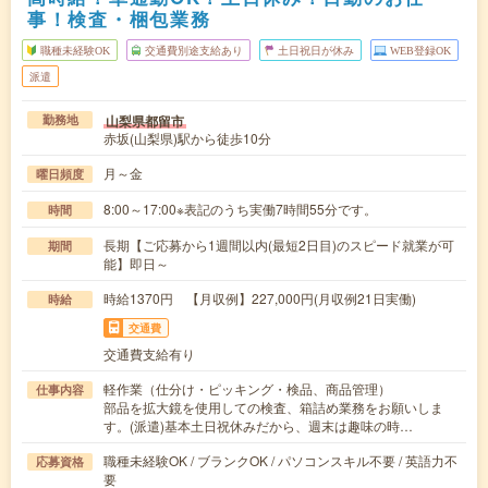
事！検査・梱包業務
職種未経験OK
交通費別途支給あり
土日祝日が休み
WEB登録OK
派遣
山梨県都留市
勤務地
赤坂(山梨県)駅から徒歩10分
月～金
曜日頻度
8:00～17:00※表記のうち実働7時間55分です。
時間
長期【ご応募から1週間以内(最短2日目)のスピード就業が可
期間
能】即日～
時給1370円 【月収例】227,000円(月収例21日実働)
時給
交通費
交通費支給有り
軽作業（仕分け・ピッキング・検品、商品管理）
仕事内容
部品を拡大鏡を使用しての検査、箱詰め業務をお願いしま
す。(派遣)基本土日祝休みだから、週末は趣味の時…
職種未経験OK / ブランクOK / パソコンスキル不要 / 英語力不
応募資格
要