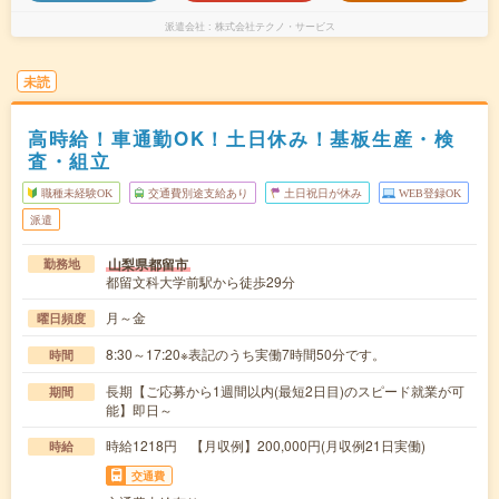
派遣会社
株式会社テクノ・サービス
未読
高時給！車通勤OK！土日休み！基板生産・検
査・組立
職種未経験OK
交通費別途支給あり
土日祝日が休み
WEB登録OK
派遣
山梨県都留市
勤務地
都留文科大学前駅から徒歩29分
月～金
曜日頻度
8:30～17:20※表記のうち実働7時間50分です。
時間
長期【ご応募から1週間以内(最短2日目)のスピード就業が可
期間
能】即日～
時給1218円 【月収例】200,000円(月収例21日実働)
時給
交通費