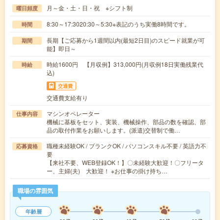
月～金・土・日・祝 ※シフト制
曜日頻度
8:30～17:3020:30～5:30※表記のうち実働8時間です。
時間
長期【ご応募から1週間以内(最短2日目)のスピード就業が可
期間
能】即日～
時給1600円 【月収例】313,000円(月収例18日実働残業代
時給
込)
交通費
交通費支給有り
マシンオペレーター
仕事内容
機械に基板をセット、実装、機械操作、部品の数を確認、部
品の取付作業をお願いします。(派遣)交替制で働…
職種未経験OK / ブランクOK / パソコンスキル不要 / 英語力不
応募資格
要
【来社不要、WEB登録OK！】〇未経験大歓迎！〇フリータ
ー、主婦(夫) 大歓迎！ ※お仕事の掛け持ち…
職場の雰囲気
年齢層