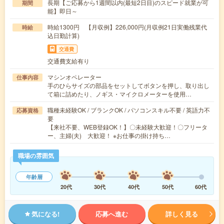
長期【ご応募から1週間以内(最短2日目)のスピード就業が可
期間
能】即日～
時給1300円 【月収例】226,000円(月収例21日実働残業代
時給
込日勤計算)
交通費
交通費支給有り
マシンオペレーター
仕事内容
手のひらサイズの部品をセットしてボタンを押し、取り出し
て箱に詰めたり、ノギス・マイクロメーターを使用…
職種未経験OK / ブランクOK / パソコンスキル不要 / 英語力不
応募資格
要
【来社不要、WEB登録OK！】〇未経験大歓迎！〇フリータ
ー、主婦(夫) 大歓迎！ ※お仕事の掛け持ち…
職場の雰囲気
年齢層
20代
30代
40代
50代
60代
気になる!
応募へ進む
詳しく見る