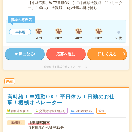
【来社不要、WEB登録OK！】〇未経験大歓迎！〇フリータ
ー、主婦(夫) 大歓迎！ ※お仕事の掛け持ち…
職場の雰囲気
年齢層
20代
30代
40代
50代
60代
気になる!
応募へ進む
詳しく見る
派遣会社
株式会社テクノ・サービス
未読
高時給！車通勤OK！平日休み！日勤のお仕
事！機械オペレーター
職種未経験OK
交通費別途支給あり
WEB登録OK
派遣
山梨県都留市
勤務地
谷村町駅から徒歩22分