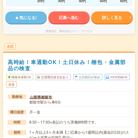
20代
30代
40代
50代
60代
気になる!
応募へ進む
詳しく見る
派遣会社
株式会社テクノ・サービス
未読
高時給！車通勤OK！土日休み！梱包・金属部
品の検査
職種未経験OK
交通費別途支給あり
土日祝日が休み
WEB登録OK
派遣
山梨県都留市
勤務地
都留市駅から車6分
月～金
曜日頻度
8:30～17:30※表記のうち実働8時間です。
時間
1ヶ月以上3ヶ月未満【ご応募から1週間以内(最短2日目)のス
期間
ピード就業が可能】即日～