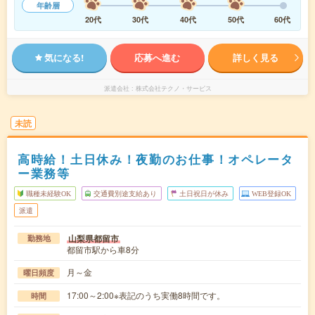
年齢層
20代
30代
40代
50代
60代
気になる!
応募へ進む
詳しく見る
派遣会社
株式会社テクノ・サービス
未読
高時給！土日休み！夜勤のお仕事！オペレータ
ー業務等
職種未経験OK
交通費別途支給あり
土日祝日が休み
WEB登録OK
派遣
山梨県都留市
勤務地
都留市駅から車8分
月～金
曜日頻度
17:00～2:00※表記のうち実働8時間です。
時間