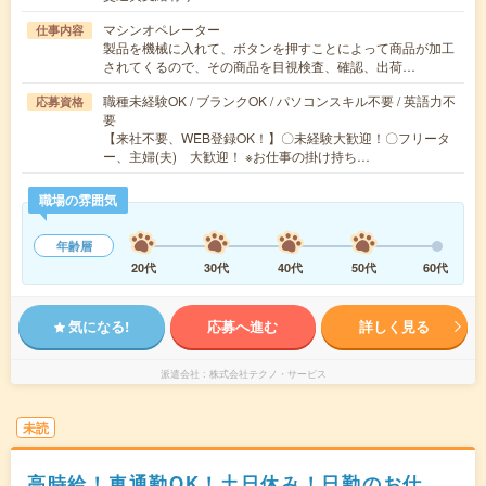
マシンオペレーター
仕事内容
製品を機械に入れて、ボタンを押すことによって商品が加工
されてくるので、その商品を目視検査、確認、出荷…
職種未経験OK / ブランクOK / パソコンスキル不要 / 英語力不
応募資格
要
【来社不要、WEB登録OK！】〇未経験大歓迎！〇フリータ
ー、主婦(夫) 大歓迎！ ※お仕事の掛け持ち…
職場の雰囲気
年齢層
20代
30代
40代
50代
60代
気になる!
応募へ進む
詳しく見る
派遣会社
株式会社テクノ・サービス
未読
高時給！車通勤OK！土日休み！日勤のお仕