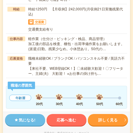
時給1250円 【月収例】242,000円(月収例21日実働残業代
時給
込)
交通費
交通費支給有り
軽作業（仕分け・ピッキング・検品、商品管理）
仕事内容
加工後の部品を検査、梱包・出荷準備作業をお願いします。
(派遣)日勤。残業少なめ。小休憩あり。50代の…
職種未経験OK / ブランクOK / パソコンスキル不要 / 英語力不
応募資格
要
【来社不要、WEB登録OK！】〇未経験大歓迎！〇フリータ
ー、主婦(夫) 大歓迎！ ※お仕事の掛け持ち…
職場の雰囲気
年齢層
20代
30代
40代
50代
60代
気になる!
応募へ進む
詳しく見る
派遣会社
株式会社テクノ・サービス