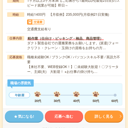
1ヶ月以上3ヶ月未満【ご応募から1週間以内(最短2日目)のス
期間
ピード就業が可能】即日～
時給1400円 【月収例】235,000円(月収例21日実働)
時給
交通費
交通費支給有り
軽作業（仕分け・ピッキング・検品、商品管理）
仕事内容
ダクト製造会社での運搬業務をお願いします。(派遣)フォー
クリフト・クレーン・玉掛けの資格をお持ちの方…
職種未経験OK / ブランクOK / パソコンスキル不要 / 英語力不
応募資格
要
【来社不要、WEB登録OK！】〇未経験大歓迎！〇フリータ
ー、主婦(夫) 大歓迎！ ※お仕事の掛け持ち…
職場の雰囲気
年齢層
20代
30代
40代
50代
60代
気になる!
応募へ進む
詳しく見る