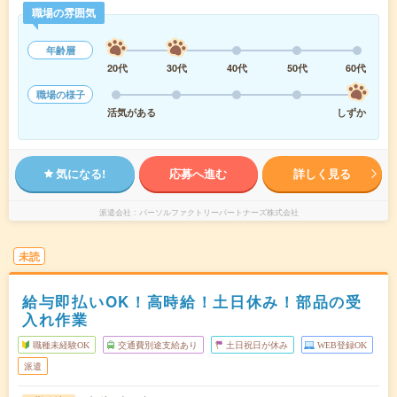
職場の雰囲気
年齢層
20代
30代
40代
50代
60代
職場の様子
活気がある
しずか
気になる!
応募へ進む
詳しく見る
派遣会社
パーソルファクトリーパートナーズ株式会社
未読
給与即払いOK！高時給！土日休み！部品の受
入れ作業
職種未経験OK
交通費別途支給あり
土日祝日が休み
WEB登録OK
派遣