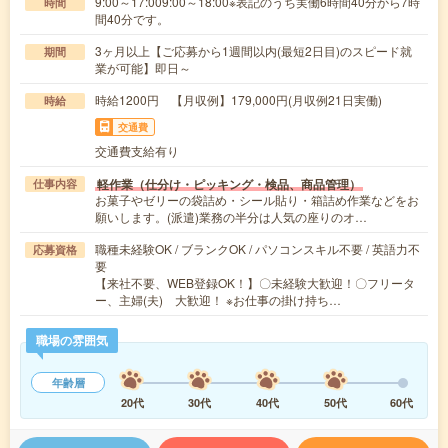
9:00～17:009:00～18:00※表記のうち実働6時間40分から7時
時間
間40分です。
3ヶ月以上【ご応募から1週間以内(最短2日目)のスピード就
期間
業が可能】即日～
時給1200円 【月収例】179,000円(月収例21日実働)
時給
交通費
交通費支給有り
軽作業（仕分け・ピッキング・検品、商品管理）
仕事内容
お菓子やゼリーの袋詰め・シール貼り・箱詰め作業などをお
願いします。(派遣)業務の半分は人気の座りのオ…
職種未経験OK / ブランクOK / パソコンスキル不要 / 英語力不
応募資格
要
【来社不要、WEB登録OK！】〇未経験大歓迎！〇フリータ
ー、主婦(夫) 大歓迎！ ※お仕事の掛け持ち…
職場の雰囲気
年齢層
20代
30代
40代
50代
60代