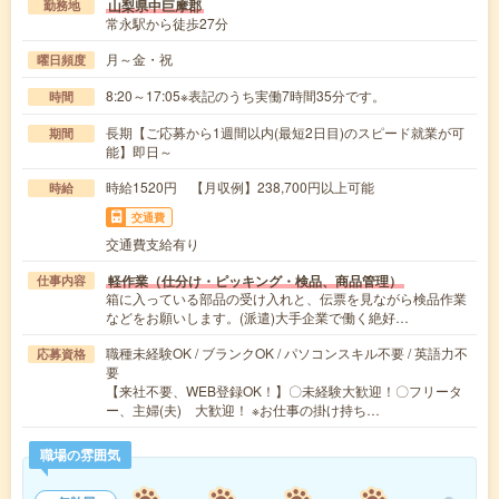
山梨県中巨摩郡
勤務地
常永駅から徒歩27分
月～金・祝
曜日頻度
8:20～17:05※表記のうち実働7時間35分です。
時間
長期【ご応募から1週間以内(最短2日目)のスピード就業が可
期間
能】即日～
時給1520円 【月収例】238,700円以上可能
時給
交通費
交通費支給有り
軽作業（仕分け・ピッキング・検品、商品管理）
仕事内容
箱に入っている部品の受け入れと、伝票を見ながら検品作業
などをお願いします。(派遣)大手企業で働く絶好…
職種未経験OK / ブランクOK / パソコンスキル不要 / 英語力不
応募資格
要
【来社不要、WEB登録OK！】〇未経験大歓迎！〇フリータ
ー、主婦(夫) 大歓迎！ ※お仕事の掛け持ち…
職場の雰囲気