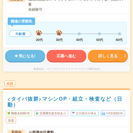
要
未経験可
職場の雰囲気
年齢層
20代
30代
40代
50代
60代
気になる!
応募へ進む
詳しく見る
派遣会社
パーソルファクトリーパートナーズ株式会社
未読
<タイパ抜群>マシンOP・組立・検査など（日
勤）
職種未経験OK
交通費別途支給あり
土日祝日が休み
WEB登録OK
派遣
山梨県中巨摩郡
勤務地