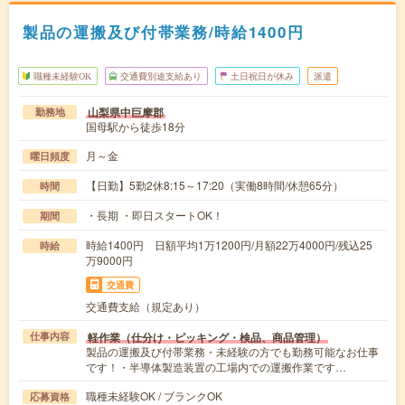
製品の運搬及び付帯業務/時給1400円
職種未経験OK
交通費別途支給あり
土日祝日が休み
派遣
山梨県中巨摩郡
勤務地
国母駅から徒歩18分
月～金
曜日頻度
【日勤】5勤2休8:15～17:20（実働8時間/休憩65分）
時間
・長期 ・即日スタートOK！
期間
時給1400円 日額平均1万1200円/月額22万4000円/残込25
時給
万9000円
交通費
交通費支給（規定あり）
軽作業（仕分け・ピッキング・検品、商品管理）
仕事内容
製品の運搬及び付帯業務・未経験の方でも勤務可能なお仕事
です！・半導体製造装置の工場内での運搬作業です…
職種未経験OK / ブランクOK
応募資格