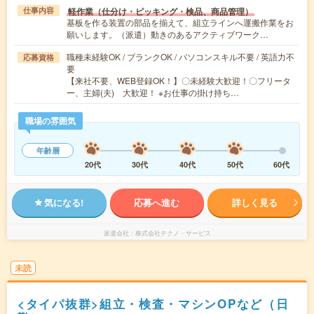
軽作業（仕分け・ピッキング・検品、商品管理）
仕事内容
基板を作る装置の部品を揃えて、組立ラインへ運搬作業をお
願いします。（派遣）動きのあるアクティブワーク…
職種未経験OK / ブランクOK / パソコンスキル不要 / 英語力不
応募資格
要
【来社不要、WEB登録OK！】〇未経験大歓迎！〇フリータ
ー、主婦(夫) 大歓迎！ ※お仕事の掛け持ち…
職場の雰囲気
年齢層
20代
30代
40代
50代
60代
気になる!
応募へ進む
詳しく見る
派遣会社
株式会社テクノ・サービス
未読
<タイパ抜群>組立・検査・マシンOPなど（日