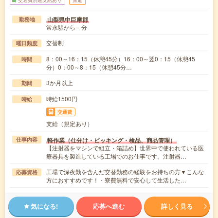
山梨県中巨摩郡
勤務地
常永駅から---分
交替制
曜日頻度
8：00～16：15（休憩45分）16：00～翌0：15（休憩45
時間
分）0：00～8：15（休憩45分…
3か月以上
期間
時給1500円
時給
交通費
支給（規定あり）
軽作業（仕分け・ピッキング・検品、商品管理）
仕事内容
【注射器をマシンで組立・箱詰め】世界中で使われている医
療器具を製造している工場でのお仕事です。注射器…
工場で深夜勤を含んだ交替勤務の経験をお持ちの方▼こんな
応募資格
方におすすめです！・寮費無料で安心して生活した…
気になる!
応募へ進む
詳しく見る