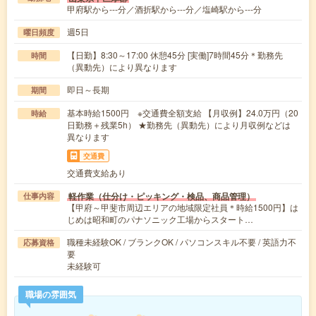
甲府駅から---分／酒折駅から---分／塩崎駅から---分
週5日
曜日頻度
【日勤】8:30～17:00 休憩45分 [実働]7時間45分＊勤務先
時間
（異動先）により異なります
即日～長期
期間
基本時給1500円 ※交通費全額支給 【月収例】24.0万円（20
時給
日勤務＋残業5h） ★勤務先（異動先）により月収例などは
異なります
交通費
交通費支給あり
軽作業（仕分け・ピッキング・検品、商品管理）
仕事内容
【甲府～甲斐市周辺エリアの地域限定社員＊時給1500円】は
じめは昭和町のパナソニック工場からスタート…
職種未経験OK / ブランクOK / パソコンスキル不要 / 英語力不
応募資格
要
未経験可
職場の雰囲気