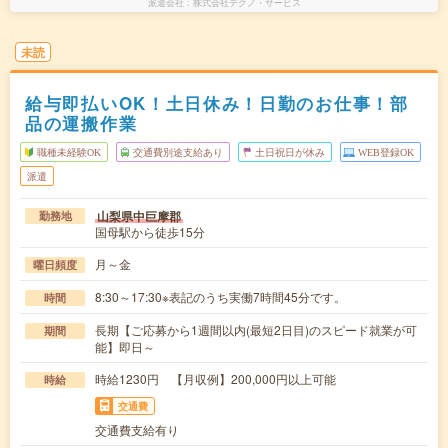
派遣会社
株式会社テクノ・サービス
未読
給与即払いOK！土日休み！日勤のお仕事！部
品の運搬作業
職種未経験OK
交通費別途支給あり
土日祝日が休み
WEB登録OK
派遣
山梨県中巨摩郡
勤務地
国母駅から徒歩15分
月～金
曜日頻度
8:30～17:30※表記のうち実働7時間45分です。
時間
長期【ご応募から1週間以内(最短2日目)のスピード就業が可
期間
能】即日～
時給1230円 【月収例】200,000円以上可能
時給
交通費
交通費支給有り