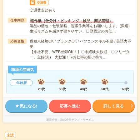
交通費
交通費支給有り
軽作業（仕分け・ピッキング・検品、商品管理）
仕事内容
製品の梱包・包装業務、運搬作業等をお願いします。(派遣)
生活リズムを崩さず働きやすい、日勤固定のお仕…
職種未経験OK / ブランクOK / パソコンスキル不要 / 英語力不
応募資格
要
【来社不要、WEB登録OK！】〇未経験大歓迎！〇フリータ
ー、主婦(夫) 大歓迎！ ※お仕事の掛け持ち…
職場の雰囲気
年齢層
20代
30代
40代
50代
60代
気になる!
応募へ進む
詳しく見る
派遣会社
株式会社テクノ・サービス
未読