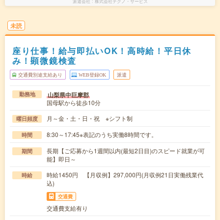
派遣会社
株式会社テクノ・サービス
未読
座り仕事！給与即払いOK！高時給！平日休
み！顕微鏡検査
交通費別途支給あり
WEB登録OK
派遣
山梨県中巨摩郡
勤務地
国母駅から徒歩10分
月～金・土・日・祝 ※シフト制
曜日頻度
8:30～17:45※表記のうち実働8時間です。
時間
長期【ご応募から1週間以内(最短2日目)のスピード就業が可
期間
能】即日～
時給1450円 【月収例】297,000円(月収例21日実働残業代
時給
込)
交通費
交通費支給有り