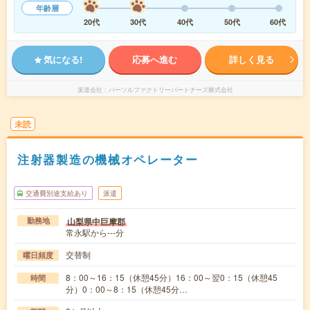
年齢層
20代
30代
40代
50代
60代
気になる!
応募へ進む
詳しく見る
派遣会社
パーソルファクトリーパートナーズ株式会社
未読
注射器製造の機械オペレーター
交通費別途支給あり
派遣
山梨県中巨摩郡
勤務地
常永駅から---分
交替制
曜日頻度
8：00～16：15（休憩45分）16：00～翌0：15（休憩45
時間
分）0：00～8：15（休憩45分…