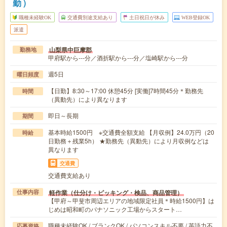
勤）
職種未経験OK
交通費別途支給あり
土日祝日が休み
WEB登録OK
派遣
山梨県中巨摩郡
勤務地
甲府駅から---分／酒折駅から---分／塩崎駅から---分
週5日
曜日頻度
【日勤】8:30～17:00 休憩45分 [実働]7時間45分＊勤務先
時間
（異動先）により異なります
即日～長期
期間
基本時給1500円 ※交通費全額支給 【月収例】24.0万円（20
時給
日勤務＋残業5h） ★勤務先（異動先）により月収例などは
異なります
交通費
交通費支給あり
軽作業（仕分け・ピッキング・検品、商品管理）
仕事内容
【甲府～甲斐市周辺エリアの地域限定社員＊時給1500円】は
じめは昭和町のパナソニック工場からスタート…
職種未経験OK / ブランクOK / パソコンスキル不要 / 英語力不
応募資格