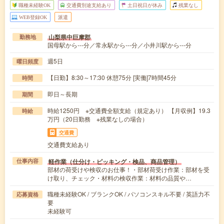
職種未経験OK
交通費別途支給あり
土日祝日が休み
残業なし
WEB登録OK
派遣
山梨県中巨摩郡
勤務地
国母駅から---分／常永駅から---分／小井川駅から---分
週5日
曜日頻度
【日勤】8:30～17:30 休憩75分 [実働]7時間45分
時間
即日～長期
期間
時給1250円 ※交通費全額支給（規定あり） 【月収例】19.3
時給
万円（20日勤務 ※残業なしの場合）
交通費
交通費支給あり
軽作業（仕分け・ピッキング・検品、商品管理）
仕事内容
部材の荷受けや検収のお仕事！・部材荷受け作業：部材を受
け取り、チェック・材料の検収作業：材料の品質や…
職種未経験OK / ブランクOK / パソコンスキル不要 / 英語力不
応募資格
要
未経験可