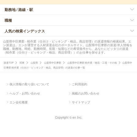
勤務地 / 路線・駅
職種
人気の検索インデックス
山梨県中巨摩郡 - 軽作業（仕分け・ピッキング・検品、商品管理）の派遣情報の検索結果。エ
ン派遣は、エンが運営する人材派遣会社のポータルサイト。山梨県中巨摩郡の派遣/求人情報を
職種、勤務地、時給、勤務時間、長期・短期などの希望条件から、あなたにピッタリの派遣
（軽作業（仕分け・ピッキング・検品、商品管理））のお仕事を探せます。
派遣TOP
関東
山梨県
山梨県中巨摩郡
山梨県中巨摩郡 軽作業・物流・工場・その他
山梨県中
巨摩郡 軽作業（仕分け・ピッキング・検品、商品管理）の派遣の仕事一覧
個人情報の取り扱いについて
ご利用規約
ヘルプ・お問い合わせ
掲載のお問い合わせ
エン会社概要
サイトマップ
Copyright © en Inc.