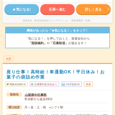
気になる!
応募へ進む
詳しく見る
派遣会社
株式会社綜合キャリアオプション 製造事業部（全国）
興味があったら「★気になる！」をタップ！
「気になる！」を押しておくと、派遣会社から
「面談確約」
や
「応募歓迎」
が届きます！
未読
座り仕事！高時給！車通勤OK！平日休み！お
菓子の袋詰め作業
職種未経験OK
交通費別途支給あり
WEB登録OK
派遣
山梨県中巨摩郡
勤務地
常永駅から徒歩29分
月～金・土・祝 ※シフト制
曜日頻度