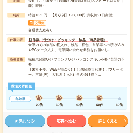
長期【ご応募から1週間以内(最短2日目)のスピード就業が可
期間
能】即日～
時給1350円 【月収例】198,000円(月収例21日実働)
時給
交通費
交通費支給有り
軽作業（仕分け・ピッキング・検品、商品管理）
仕事内容
倉庫内での物品の棚入れ、検品、梱包、営業車への積み込み
やPCデータ入力、電話問い合わせ業務をお願いし…
職種未経験OK / ブランクOK / パソコンスキル不要 / 英語力不
応募資格
要
【来社不要、WEB登録OK！】〇未経験大歓迎！〇フリータ
ー、主婦(夫) 大歓迎！ ※お仕事の掛け持ち…
職場の雰囲気
年齢層
20代
30代
40代
50代
60代
気になる!
応募へ進む
詳しく見る