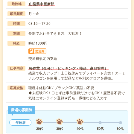
山梨県中巨摩郡
勤務地
月～金
曜日頻度
08:15～17:20
時間
長期でお仕事できる方、大歓迎！
期間
時給1300円
時給
交通費
交通費規定内支給
軽作業（仕分け・ピッキング・検品、商品管理）
仕事内容
残業で収入アップ！土日祝休みでプライベート充実！ターミ
ナルワゴンを使用して製品などを別のフロアを運搬…
職種未経験OK / ブランクOK / 英語力不要
応募資格
◆未経験OK！〇まずは事前登録だけでもOK！履歴書不要で
気軽にオンライン登録★氏名・職種などを入力す…
職場の雰囲気
年齢層
20代
30代
40代
50代
60代