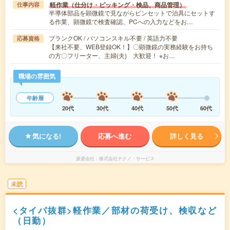
軽作業（仕分け・ピッキング・検品、商品管理）
仕事内容
半導体部品を顕微鏡で見ながらピンセットで治具にセットす
る作業、顕微鏡で検査確認、PCへの入力などをお…
ブランクOK / パソコンスキル不要 / 英語力不要
応募資格
【来社不要、WEB登録OK！】〇顕微鏡の実務経験をお持ち
の方〇フリーター、主婦(夫) 大歓迎！ ※お…
職場の雰囲気
年齢層
20代
30代
40代
50代
60代
気になる!
応募へ進む
詳しく見る
派遣会社
株式会社テクノ・サービス
未読
<タイパ抜群>軽作業／部材の荷受け、検収など
（日勤）