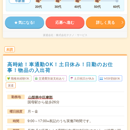
年齢層
20代
30代
40代
50代
60代
気になる!
応募へ進む
詳しく見る
派遣会社
株式会社テクノ・サービス
未読
高時給！車通勤OK！土日休み！日勤のお仕
事！物品の入出荷
職種未経験OK
交通費別途支給あり
土日祝日が休み
WEB登録OK
派遣
山梨県中巨摩郡
勤務地
国母駅から徒歩26分
月～金
曜日頻度
9:00～17:00※表記のうち実働7時間です。
時間