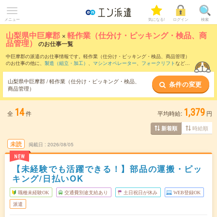
メニュー
気になる!
ログイン
検索
山梨県中巨摩郡
×
軽作業（仕分け・ピッキング・検品、商
品管理）
のお仕事一覧
中巨摩郡の派遣のお仕事情報です。軽作業（仕分け・ピッキング・検品、商品管理）
のお仕事の他に、
製造（組立・加工）
、
マシンオペレーター
、
フォークリフト
などを
取り揃えています。さらに、
短期
・
単発
などの期間や、
職種未経験OK
などのこだわり
条件で絞り込んでいただけます。職種辞典：
軽作業（仕分け・ピッキング・検品、商
山梨県中巨摩郡 / 軽作業（仕分け・ピッキング・検品、
条件の変更
品管理）のお仕事とは？とは？
商品管理）
14
1,379
全
件
平均時給:
円
時給順
新着順
未読
掲載日
2026/08/05
NEW
【未経験でも活躍できる！】部品の運搬・ピッ
キング/日払いOK
職種未経験OK
交通費別途支給あり
土日祝日が休み
WEB登録OK
派遣