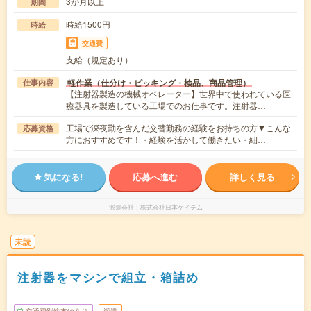
3か月以上
期間
時給1500円
時給
交通費
支給（規定あり）
軽作業（仕分け・ピッキング・検品、商品管理）
仕事内容
【注射器製造の機械オペレーター】世界中で使われている医
療器具を製造している工場でのお仕事です。注射器…
工場で深夜勤を含んだ交替勤務の経験をお持ちの方▼こんな
応募資格
方におすすめです！・経験を活かして働きたい・細…
気になる!
応募へ進む
詳しく見る
派遣会社
株式会社日本ケイテム
未読
注射器をマシンで組立・箱詰め
交通費別途支給あり
派遣