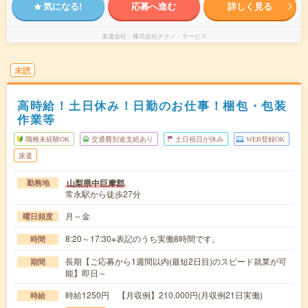
気になる!
応募へ進む
詳しく見る
派遣会社
株式会社テクノ・サービス
未読
高時給！土日休み！日勤のお仕事！梱包・包装
作業等
職種未経験OK
交通費別途支給あり
土日祝日が休み
WEB登録OK
派遣
山梨県中巨摩郡
勤務地
常永駅から徒歩27分
月～金
曜日頻度
8:20～17:30※表記のうち実働8時間です。
時間
長期【ご応募から1週間以内(最短2日目)のスピード就業が可
期間
能】即日～
時給1250円 【月収例】210,000円(月収例21日実働)
時給