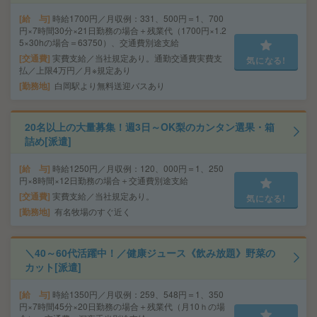
給 与
時給1700円／月収例：331、500円＝1、700
円×7時間30分×21日勤務の場合＋残業代（1700円×1.2
5×30hの場合＝63750）、交通費別途支給
交通費
実費支給／当社規定あり。通勤交通費実費支
気になる!
払／上限4万円／月※規定あり
勤務地
白岡駅より無料送迎バスあり
20名以上の大量募集！週3日～OK梨のカンタン選果・箱
詰め[派遣]
給 与
時給1250円／月収例：120、000円＝1、250
円×8時間×12日勤務の場合＋交通費別途支給
交通費
実費支給／当社規定あり。
気になる!
勤務地
有名牧場のすぐ近く
＼40～60代活躍中！／健康ジュース《飲み放題》野菜の
カット[派遣]
給 与
時給1350円／月収例：259、548円＝1、350
円×7時間45分×20日勤務の場合＋残業代（月10ｈの場