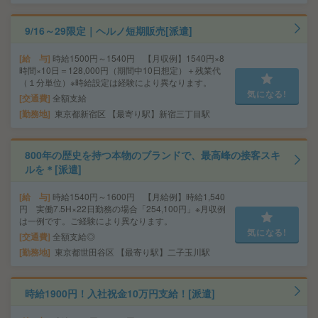
9/16～29限定｜ヘルノ短期販売[派遣]
給 与
時給1500円～1540円 【月収例】1540円×8
時間×10日＝128,000円（期間中10日想定）＋残業代
（１分単位）※時給設定は経験により異なります。
気になる!
交通費
全額支給
勤務地
東京都新宿区 【最寄り駅】新宿三丁目駅
800年の歴史を持つ本物のブランドで、最高峰の接客スキ
ルを＊[派遣]
給 与
時給1540円～1600円 【月給例】時給1,540
円 実働7.5H×22日勤務の場合「254,100円」※月収例
は一例です。ご経験により異なります。
気になる!
交通費
全額支給◎
勤務地
東京都世田谷区 【最寄り駅】二子玉川駅
時給1900円！入社祝金10万円支給！[派遣]