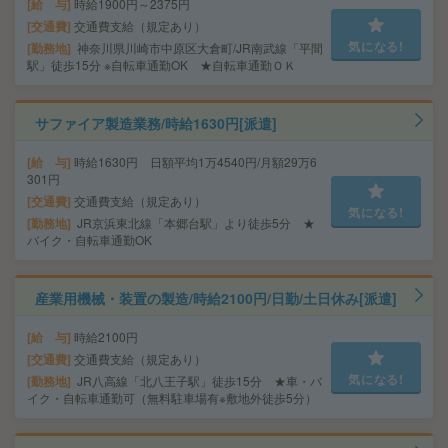
給 与
時給1900円～2375円
交通費
交通費支給（規定あり）
気になる!
勤務地
神奈川県川崎市中原区大倉町/JR南武線「平間
駅」徒歩15分 ※自転車通勤OK ★自転車通勤ＯＫ
サファイア製造業務/時給1630円[派遣]
給 与
時給1630円 日額平均1万4540円/月額29万6
301円
交通費
交通費支給（規定あり）
気になる!
勤務地
JR京浜東北線「本郷台駅」より徒歩5分 ★
バイク・自転車通勤OK
産業用機械・装置の製造/時給2100円/日勤/土日休み[派遣]
給 与
時給2100円
交通費
交通費支給（規定あり）
気になる!
勤務地
JR八高線「北八王子駅」徒歩15分 ★車・バ
イク・自転車通勤可（無料駐車場有※敷地外徒歩5分）