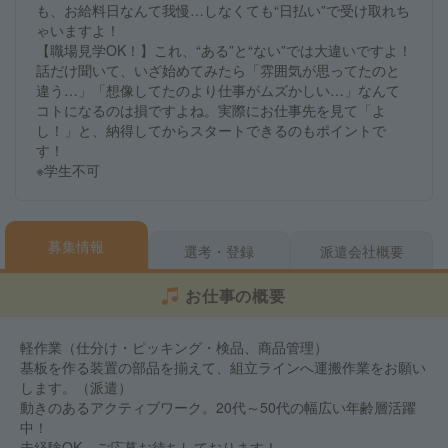
も、お給料日なんて我慢…しなくても“日払い”で受け取れち
ゃいますよ！
【職場見学OK！】これ、“ある”と“ない”では大違いですよ！
話だけ聞いて、いざ始めてみたら「雰囲気が思ってたのと
違う…」「想像してたのより仕事がムズかしい…」なんて
コトになるのは損ですよね。実際にお仕事先を見て「よ
し！」と、納得してからスタートできるのもポイントで
す！
※学生不可
募集情報
選考・登録
派遣会社概要
お仕事の概要
軽作業（仕分け・ピッキング・検品、商品管理）
基板を作る装置の部品を揃えて、組立ラインへ運搬作業をお願い
します。（派遣）
動きのあるアクティブワーク。20代～50代の幅広い年齢層活躍
中！
未経験OK。ご応募お待ちしております！