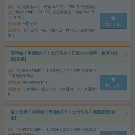
給 与
無資格の方：時給1400円～1750円 / 介護福祉
士：時給1700円～2125円 / 初任者以上：時給1500円
～1875円
交通費
全額支給
気になる!
勤務地
【小山市】小山・間々田・思川など勤務地多
数！
高時給！車通勤OK！土日休み！日勤のお仕事！倉庫内作
業[派遣]
給 与
時給1350円 【月収例】228,000円(月収例21
日実働残業代込)
交通費
交通費支給有り
気になる!
勤務地
小井川駅～徒歩20分 ※車通勤・バイク通勤O
K
座り仕事！高時給！車通勤OK！土日休み！検査業務[派
遣]
給 与
時給1400円 【月収例】206,000円(月収例21
日実働残業代込)