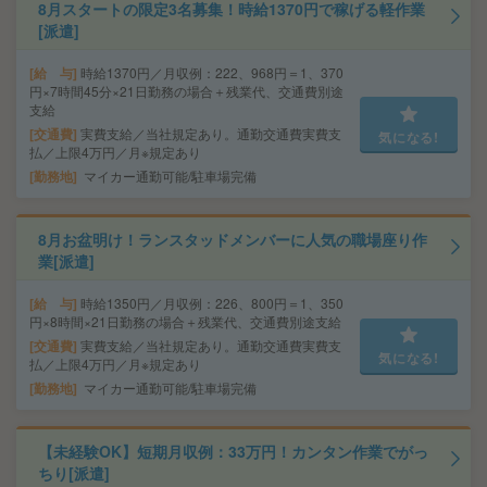
8月スタートの限定3名募集！時給1370円で稼げる軽作業
[派遣]
給 与
時給1370円／月収例：222、968円＝1、370
円×7時間45分×21日勤務の場合＋残業代、交通費別途
支給
交通費
実費支給／当社規定あり。通勤交通費実費支
気になる!
払／上限4万円／月※規定あり
勤務地
マイカー通勤可能/駐車場完備
8月お盆明け！ランスタッドメンバーに人気の職場座り作
業[派遣]
給 与
時給1350円／月収例：226、800円＝1、350
円×8時間×21日勤務の場合＋残業代、交通費別途支給
交通費
実費支給／当社規定あり。通勤交通費実費支
気になる!
払／上限4万円／月※規定あり
勤務地
マイカー通勤可能/駐車場完備
【未経験OK】短期月収例：33万円！カンタン作業でがっ
ちり[派遣]