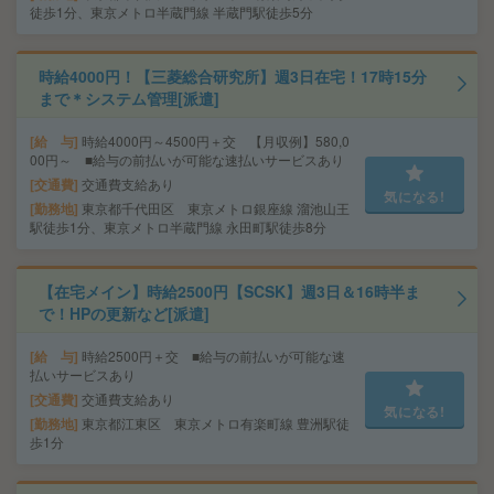
徒歩1分、東京メトロ半蔵門線 半蔵門駅徒歩5分
時給4000円！【三菱総合研究所】週3日在宅！17時15分
まで＊システム管理[派遣]
給 与
時給4000円～4500円＋交 【月収例】580,0
00円～ ■給与の前払いが可能な速払いサービスあり
交通費
交通費支給あり
気になる!
勤務地
東京都千代田区 東京メトロ銀座線 溜池山王
駅徒歩1分、東京メトロ半蔵門線 永田町駅徒歩8分
【在宅メイン】時給2500円【SCSK】週3日＆16時半ま
で！HPの更新など[派遣]
給 与
時給2500円＋交 ■給与の前払いが可能な速
払いサービスあり
交通費
交通費支給あり
気になる!
勤務地
東京都江東区 東京メトロ有楽町線 豊洲駅徒
歩1分