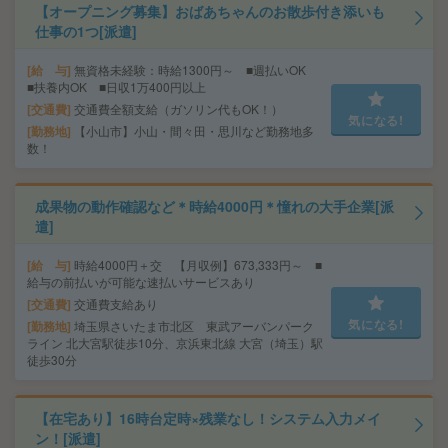
【オープニング募集】おばあちゃんのお散歩付き添いも
仕事の1つ[派遣]
給 与
無資格未経験：時給1300円～ ■週払いOK
■扶養内OK ■日収1万400円以上
交通費
交通費全額支給（ガソリン代もOK！）
気になる!
勤務地
【小山市】小山・間々田・思川など勤務地多
数！
成果物の動作確認など＊時給4000円＊憧れの大手企業[派
遣]
給 与
時給4000円＋交 【月収例】673,333円～ ■
給与の前払いが可能な速払いサービスあり
交通費
交通費支給あり
気になる!
勤務地
埼玉県さいたま市北区 東武アーバンパーク
ライン 北大宮駅徒歩10分、京浜東北線 大宮（埼玉）駅
徒歩30分
【在宅あり】16時台定時×残業なし！システム入力メイ
ン！[派遣]