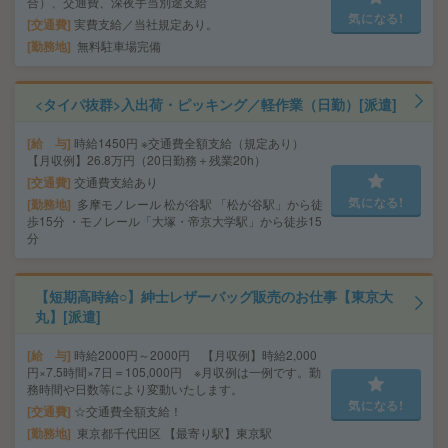
合）、交通費、深夜手当別途支給
気になる!
交通費
実費支給／当社規定あり。
勤務地
無料駐車場完備
<タイパ抜群>入出荷・ピッキング／軽作業（日勤）[派遣]
給 与
時給1450円 ※交通費全額支給（規定あり）
【月収例】26.8万円（20日勤務＋残業20h）
交通費
交通費支給あり
気になる!
勤務地
多摩モノレール 松が谷駅 「松が谷駅」から徒
歩15分 ・モノレール「大塚・帝京大学駅」から徒歩15
分
【短期高時給○】紳士レザーバッグ販売のお仕事【東京大
丸】[派遣]
給 与
時給2000円～2000円 【月収例】時給2,000
円×7.5時間×7日＝105,000円 ※月収例は一例です。勤
務時間や日数等により変動いたします。
気になる!
交通費
☆交通費全額支給！
勤務地
東京都千代田区 【最寄り駅】東京駅