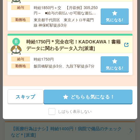
時給1850円＋交 【月収例】305,250
給与
《単発1日OK！日払い可》＊チラシのモクモクシール貼
円～ ■給与の前払いが可能な速払い
り[派遣]
サービスあり
東京都千代田区 東京メトロ半蔵門
気になる!
勤務地
線 神保町駅徒歩3分
給 与
時給1,200円～1,625円
交通費
■ 交通費規定内支給 ※派遣先による
時給1750円＊完全在宅！KADOKAWA！書籍
気になる!
勤務地
【甲府市】甲府駅・南甲府駅・酒折駅・金手
データに関わるデータ入力[派遣]
駅・善光寺駅など勤務地多数！
時給1750円
給与
飯田橋駅徒歩3分、九段下駅徒歩7分
勤務地
《時間相談OK！》時給1500円！長期！書類仕分けやデー
気になる!
タ入力など[派遣]
給 与
時給1500円 月収例 180,000円
交通費
全額支給
スキップ
どちらも気になる！
勤務地
木更津駅徒歩10分、祇園駅車6分（車通勤O
気になる!
K！※ご自身で民間駐車場を手配、駐車場代自己負担と
なります）
しばらく表示しない
【医療行為はナシ】時給1400円！病院で備品のチェック
など＊[派遣]