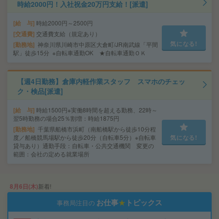
時給2000円！入社祝金20万円支給！[派遣]
給 与
時給2000円～2500円
交通費
交通費支給（規定あり）
気になる!
勤務地
神奈川県川崎市中原区大倉町/JR南武線「平間
駅」徒歩15分 ※自転車通勤OK ★自転車通勤ＯＫ
【週4日勤務】倉庫内軽作業スタッフ スマホのチェッ
ク・検品[派遣]
給 与
時給1500円※実働8時間を超える勤務、22時～
翌5時勤務の場合25％割増：時給1875円
勤務地
千葉県船橋市浜町（南船橋駅から徒歩10分程
度／船橋競馬場駅から徒歩20分（自転車5分）※自転車
気になる!
貸与あり）通勤手段：自転車・公共交通機関 変更の
範囲：会社の定める就業場所
8月6日(木)
新着!
お仕事
★
トピックス
事務局注目の