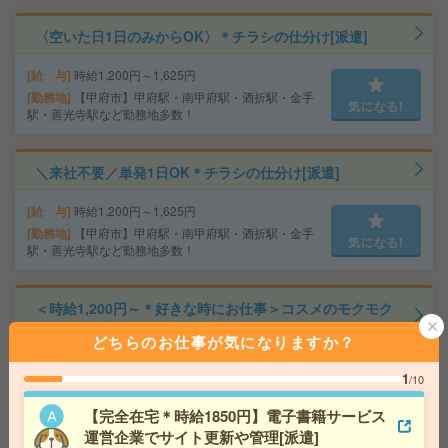
〈空いた日1日のみからOK〉＊チラシの仕分け[派遣]
給 与
時給1,200円～1,625円
勤務地
【甲府市】甲府駅・南甲府駅・酒折駅・金手
気になる!
駅・善光寺駅など勤務地多数！
＼来社不要／単発1日OK＊チラシの仕分け[派遣]
給 与
時給1,200円～1,625円
勤務地
【甲府市】甲府駅・南甲府駅・酒折駅・金手
気になる!
駅・善光寺駅など勤務地多数！
＜時給1,200円～＊好きな時にお仕事＞コスメのモクモク
仕分け[派遣]
どちらのお仕事が気になりますか？
給 与
時給1,200円～1,625円
1
/10
交通費
■ 交通費規定内支給 ※派遣先による
気になる!
勤務地
【甲府市】甲府駅・南甲府駅・酒折駅・金手
【完全在宅＊時給1850円】電子書籍サービス
駅・善光寺駅など勤務地多数！
運営企業でサイト更新や管理[派遣]