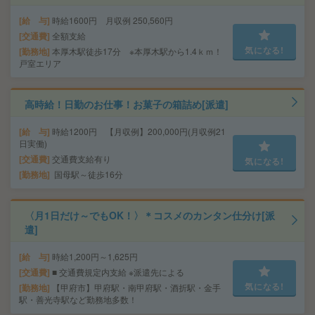
給 与
時給1600円 月収例 250,560円
交通費
全額支給
気になる!
勤務地
本厚木駅徒歩17分 ※本厚木駅から1.4ｋｍ！
戸室エリア
高時給！日勤のお仕事！お菓子の箱詰め[派遣]
給 与
時給1200円 【月収例】200,000円(月収例21
日実働)
交通費
交通費支給有り
気になる!
勤務地
国母駅～徒歩16分
〈月1日だけ～でもOK！〉＊コスメのカンタン仕分け[派
遣]
給 与
時給1,200円～1,625円
交通費
■ 交通費規定内支給 ※派遣先による
気になる!
勤務地
【甲府市】甲府駅・南甲府駅・酒折駅・金手
駅・善光寺駅など勤務地多数！