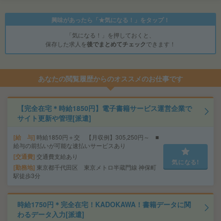
興味があったら「★気になる！」をタップ！
「気になる！」を押しておくと、
保存した求人を
後でまとめてチェック
できます！
あなたの閲覧履歴からのオススメのお仕事です
【完全在宅＊時給1850円】電子書籍サービス運営企業で
サイト更新や管理[派遣]
給 与
時給1850円＋交 【月収例】305,250円～ ■
給与の前払いが可能な速払いサービスあり
交通費
交通費支給あり
気になる!
勤務地
東京都千代田区 東京メトロ半蔵門線 神保町
駅徒歩3分
時給1750円＊完全在宅！KADOKAWA！書籍データに関
わるデータ入力[派遣]