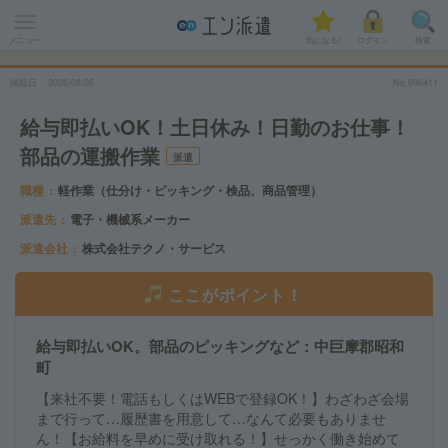
メニュー
気になる!
ログイン
検索
掲載日
2026
/
08
/
06
No.696411
給与即払いOK！土日休み！日勤のお仕事！
部品の運搬作業
派遣
職種
軽作業（仕分け・ピッキング・検品、商品管理）
派遣先
電子・機械系メーカー
派遣会社
株式会社テクノ・サービス
ここがポイント！
給与即払いOK。部品のピッキングなど：中巨摩郡昭和
町
【来社不要！電話もしくはWEBで登録OK！】わざわざ会場
まで行って…履歴書を用意して…なんて必要もありませ
ん！【お給料を早めに受け取れる！】せっかく働き始めて