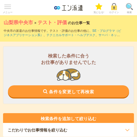
メニュー
気になる!
ログイン
検索
山梨県中央市
×
テスト・評価
のお仕事一覧
中央市の派遣のお仕事情報です。テスト・評価のお仕事の他に、
SE・プログラマ（ビ
ジネスアプリケーション系）
、
テクニカルサポート・ヘルプデスク
、
サーバ・ネット
ワークエンジニア
などを取り揃えています。さらに、
短期
・
単発
などの期間や、
職種
未経験OK
などのこだわり条件で絞り込んでいただけます。職種辞典：
テスト・評価の
お仕事とは？とは？
検索した条件に合う
お仕事がありませんでした
条件を変更して再検索
検索条件を追加して絞り込む
こだわり
でお仕事情報を絞り込む