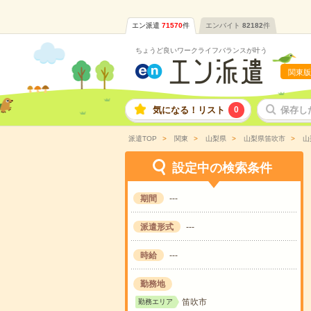
エン派遣
71570
件
エンバイト
82182
件
ちょうど良いワークライフバランスが叶う
関東版
気になる！リスト
0
保存し
派遣TOP
関東
山梨県
山梨県笛吹市
山
設定中の検索条件
期間
---
派遣形式
---
時給
---
勤務地
笛吹市
勤務エリア