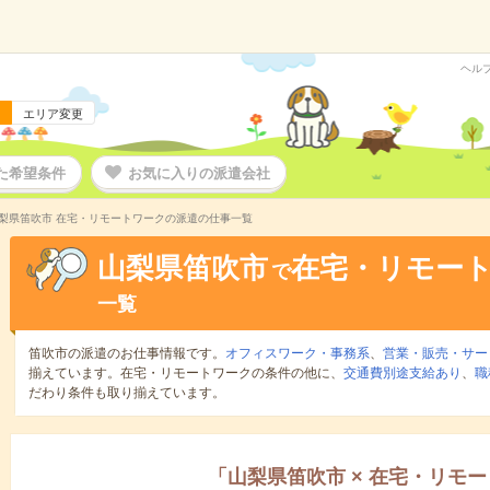
ヘル
エリア変更
た希望条件
お気に入りの派遣会社
梨県笛吹市 在宅・リモートワークの派遣の仕事一覧
山梨県笛吹市
在宅・リモー
で
一覧
笛吹市の派遣のお仕事情報です。
オフィスワーク・事務系
、
営業・販売・サー
揃えています。在宅・リモートワークの条件の他に、
交通費別途支給あり
、
職
だわり条件も取り揃えています。
「
山梨県笛吹市
×
在宅・リモー