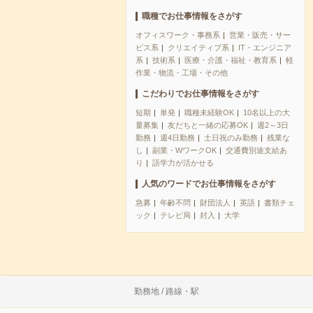
職種でお仕事情報をさがす
オフィスワーク・事務系
営業・販売・サー
ビス系
クリエイティブ系
IT・エンジニア
系
技術系
医療・介護・福祉・教育系
軽
作業・物流・工場・その他
こだわりでお仕事情報をさがす
短期
単発
職種未経験OK
10名以上の大
量募集
友だちと一緒の応募OK
週2～3日
勤務
週4日勤務
土日祝のみ勤務
残業な
し
副業・WワークOK
交通費別途支給あ
り
語学力が活かせる
人気のワードでお仕事情報をさがす
急募
年齢不問
財団法人
英語
書類チェ
ック
テレビ局
封入
大学
勤務地 / 路線・駅