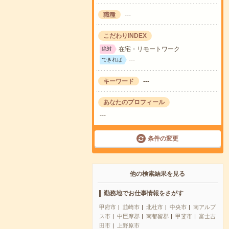
職種
---
こだわりINDEX
在宅・リモートワーク
絶対
---
できれば
キーワード
---
あなたのプロフィール
---
条件の変更
他の検索結果を見る
勤務地でお仕事情報をさがす
甲府市
韮崎市
北杜市
中央市
南アルプ
ス市
中巨摩郡
南都留郡
甲斐市
富士吉
田市
上野原市