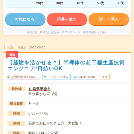
20代
30代
40代
50代
60代
気になる!
応募へ進む
詳しく見る
派遣会社
株式会社綜合キャリアオプション 製造事業部（全国）
未読
掲載日
2026/08/06
NEW
【経験を活かせる＊】半導体の前工程生産技術
エンジニア/日払いOK
交通費別途支給あり
土日祝日が休み
WEB登録OK
派遣
山梨県甲斐市
勤務地
常永駅から車12分
月～金
曜日頻度
8:30～17:00
時間
長期でお仕事できる方、大歓迎！
期間
時給2300～2875円
時給