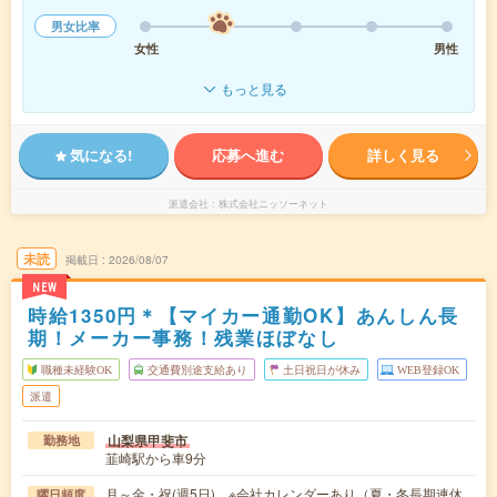
男女比率
女性
男性
もっと見る
気になる!
応募へ進む
詳しく見る
派遣会社
株式会社ニッソーネット
未読
掲載日
2026/08/07
NEW
時給1350円＊【マイカー通勤OK】あんしん長
期！メーカー事務！残業ほぼなし
職種未経験OK
交通費別途支給あり
土日祝日が休み
WEB登録OK
派遣
山梨県甲斐市
勤務地
韮崎駅から車9分
月～金・祝(週5日) ※会社カレンダーあり（夏・冬長期連休
曜日頻度