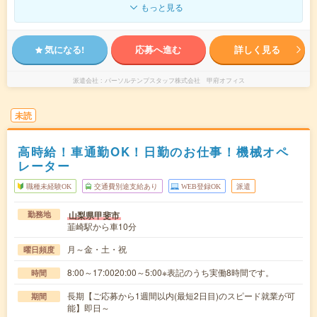
もっと見る
気になる!
応募へ進む
詳しく見る
派遣会社
パーソルテンプスタッフ株式会社 甲府オフィス
未読
高時給！車通勤OK！日勤のお仕事！機械オペ
レーター
職種未経験OK
交通費別途支給あり
WEB登録OK
派遣
山梨県甲斐市
勤務地
韮崎駅から車10分
月～金・土・祝
曜日頻度
8:00～17:0020:00～5:00※表記のうち実働8時間です。
時間
長期【ご応募から1週間以内(最短2日目)のスピード就業が可
期間
能】即日～