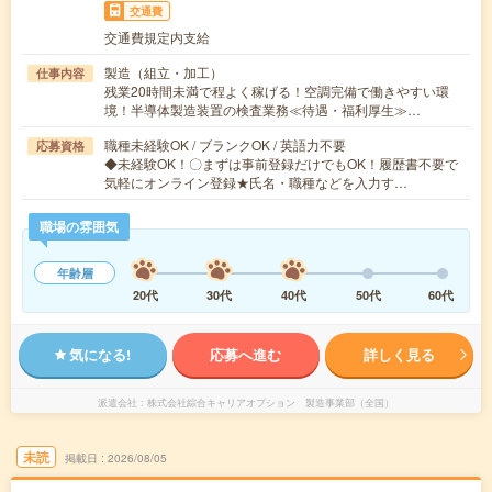
交通費
交通費規定内支給
製造（組立・加工）
仕事内容
残業20時間未満で程よく稼げる！空調完備で働きやすい環
境！半導体製造装置の検査業務≪待遇・福利厚生≫…
職種未経験OK / ブランクOK / 英語力不要
応募資格
◆未経験OK！〇まずは事前登録だけでもOK！履歴書不要で
気軽にオンライン登録★氏名・職種などを入力す…
職場の雰囲気
年齢層
20代
30代
40代
50代
60代
気になる!
応募へ進む
詳しく見る
派遣会社
株式会社綜合キャリアオプション 製造事業部（全国）
未読
掲載日
2026/08/05