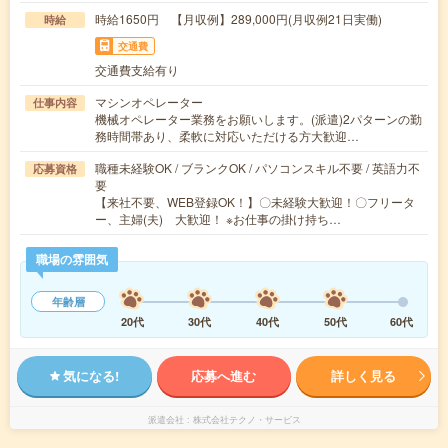
時給1650円 【月収例】289,000円(月収例21日実働)
時給
交通費
交通費支給有り
マシンオペレーター
仕事内容
機械オペレーター業務をお願いします。(派遣)2パターンの勤
務時間帯あり、柔軟に対応いただける方大歓迎…
職種未経験OK / ブランクOK / パソコンスキル不要 / 英語力不
応募資格
要
【来社不要、WEB登録OK！】〇未経験大歓迎！〇フリータ
ー、主婦(夫) 大歓迎！ ※お仕事の掛け持ち…
職場の雰囲気
年齢層
20代
30代
40代
50代
60代
気になる!
応募へ進む
詳しく見る
派遣会社
株式会社テクノ・サービス