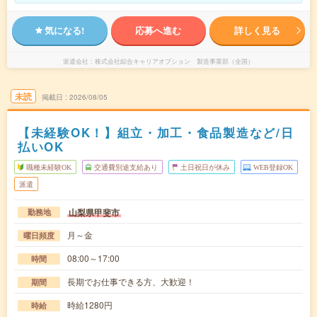
気になる!
応募へ進む
詳しく見る
派遣会社
株式会社綜合キャリアオプション 製造事業部（全国）
未読
掲載日
2026/08/05
【未経験OK！】組立・加工・食品製造など/日
払いOK
職種未経験OK
交通費別途支給あり
土日祝日が休み
WEB登録OK
派遣
山梨県甲斐市
勤務地
月～金
曜日頻度
08:00～17:00
時間
長期でお仕事できる方、大歓迎！
期間
時給1280円
時給