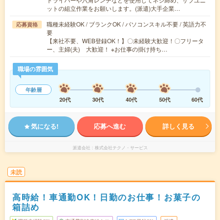
ットの組立作業をお願いします。(派遣)大手企業…
職種未経験OK / ブランクOK / パソコンスキル不要 / 英語力不
応募資格
要
【来社不要、WEB登録OK！】〇未経験大歓迎！〇フリータ
ー、主婦(夫) 大歓迎！ ※お仕事の掛け持ち…
職場の雰囲気
年齢層
20代
30代
40代
50代
60代
気になる!
応募へ進む
詳しく見る
派遣会社
株式会社テクノ・サービス
未読
高時給！車通勤OK！日勤のお仕事！お菓子の
箱詰め