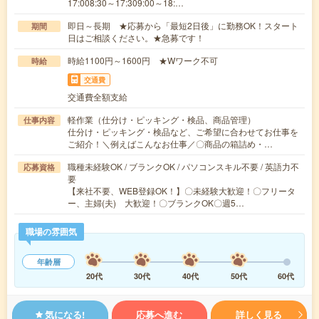
17:008:30～17:309:00～18:…
即日～長期 ★応募から「最短2日後」に勤務OK！スタート
期間
日はご相談ください。★急募です！
時給1100円～1600円 ★Wワーク不可
時給
交通費
交通費全額支給
軽作業（仕分け・ピッキング・検品、商品管理）
仕事内容
仕分け・ピッキング・検品など、ご希望に合わせてお仕事を
ご紹介！＼例えばこんなお仕事／〇商品の箱詰め・…
職種未経験OK / ブランクOK / パソコンスキル不要 / 英語力不
応募資格
要
【来社不要、WEB登録OK！】〇未経験大歓迎！〇フリータ
ー、主婦(夫) 大歓迎！〇ブランクOK〇週5…
職場の雰囲気
年齢層
20代
30代
40代
50代
60代
気になる!
応募へ進む
詳しく見る