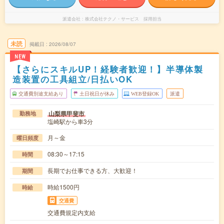
派遣会社
株式会社テクノ・サービス 採用担当
未読
掲載日
2026/08/07
NEW
【さらにスキルUP！経験者歓迎！】半導体製
造装置の工具組立/日払いOK
交通費別途支給あり
土日祝日が休み
WEB登録OK
派遣
山梨県甲斐市
勤務地
塩崎駅から車3分
月～金
曜日頻度
08:30～17:15
時間
長期でお仕事できる方、大歓迎！
期間
時給1500円
時給
交通費
交通費規定内支給