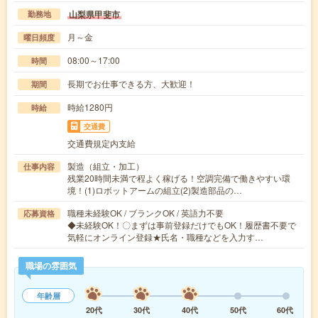
山梨県甲斐市
勤務地
月～金
曜日頻度
08:00～17:00
時間
長期でお仕事できる方、大歓迎！
期間
時給1280円
時給
交通費
交通費規定内支給
製造（組立・加工）
仕事内容
残業20時間未満で程よく稼げる！空調完備で働きやすい環
境！(1)ロボットアームの組立(2)製造部品の…
職種未経験OK / ブランクOK / 英語力不要
応募資格
◆未経験OK！〇まずは事前登録だけでもOK！履歴書不要で
気軽にオンライン登録★氏名・職種などを入力す…
職場の雰囲気
年齢層
20代
30代
40代
50代
60代