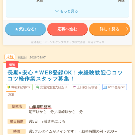
もっと見る
気になる!
応募へ進む
詳しく見る
派遣会社
パーソルテンプスタッフ株式会社 甲府オフィス
未読
掲載日
2026/08/07
NEW
長期×安心＊WEB登録OK！未経験歓迎〇コツ
コツ軽作業スタッフ募集！
職種未経験OK
交通費別途支給あり
土日祝日が休み
WEB登録OK
派遣
山梨県甲斐市
勤務地
竜王駅から---分／塩崎駅から---分
週5日 ※派遣先による
曜日頻度
週5フルタイムがメインです！＜勤務時間の例＞8:00～
時間