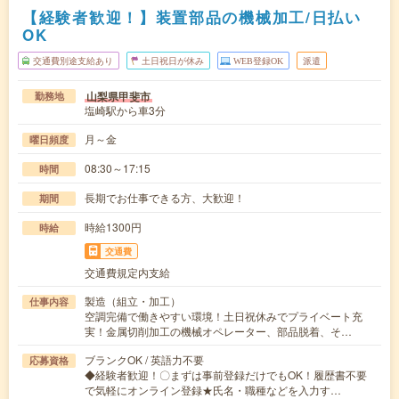
【経験者歓迎！】装置部品の機械加工/日払い
OK
交通費別途支給あり
土日祝日が休み
WEB登録OK
派遣
山梨県甲斐市
勤務地
塩崎駅から車3分
月～金
曜日頻度
08:30～17:15
時間
長期でお仕事できる方、大歓迎！
期間
時給1300円
時給
交通費
交通費規定内支給
製造（組立・加工）
仕事内容
空調完備で働きやすい環境！土日祝休みでプライベート充
実！金属切削加工の機械オペレーター、部品脱着、そ…
ブランクOK / 英語力不要
応募資格
◆経験者歓迎！〇まずは事前登録だけでもOK！履歴書不要
で気軽にオンライン登録★氏名・職種などを入力す…