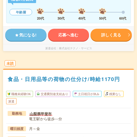
年齢層
20代
30代
40代
50代
60代
気になる!
応募へ進む
詳しく見る
派遣会社
株式会社テクノ・サービス
未読
食品・日用品等の荷物の仕分け/時給1170円
職種未経験OK
交通費別途支給あり
土日祝日が休み
残業なし
派遣
山梨県甲斐市
勤務地
竜王駅から徒歩---分
月～金
曜日頻度