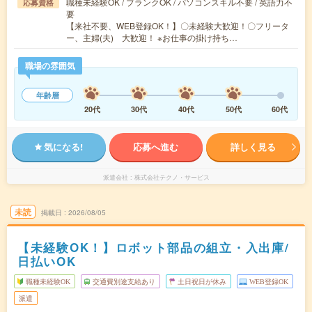
職種未経験OK / ブランクOK / パソコンスキル不要 / 英語力不
応募資格
要
【来社不要、WEB登録OK！】〇未経験大歓迎！〇フリータ
ー、主婦(夫) 大歓迎！ ※お仕事の掛け持ち…
職場の雰囲気
年齢層
20代
30代
40代
50代
60代
気になる!
応募へ進む
詳しく見る
派遣会社
株式会社テクノ・サービス
未読
掲載日
2026/08/05
【未経験OK！】ロボット部品の組立・入出庫/
日払いOK
職種未経験OK
交通費別途支給あり
土日祝日が休み
WEB登録OK
派遣