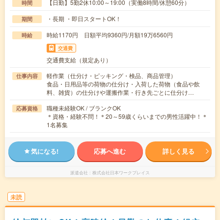
【日勤】5勤2休10:00～19:00（実働8時間/休憩60分）
時間
・長期 ・即日スタートOK！
期間
時給1170円 日額平均9360円/月額19万6560円
時給
交通費
交通費支給（規定あり）
軽作業（仕分け・ピッキング・検品、商品管理）
仕事内容
食品・日用品等の荷物の仕分け・入荷した荷物（食品や飲
料、雑貨）の仕分けや運搬作業・行き先ごとに仕分け…
職種未経験OK / ブランクOK
応募資格
＊資格・経験不問！＊20～59歳くらいまでの男性活躍中！＊
1名募集
気になる!
応募へ進む
詳しく見る
派遣会社
株式会社日本ワークプレイス
未読