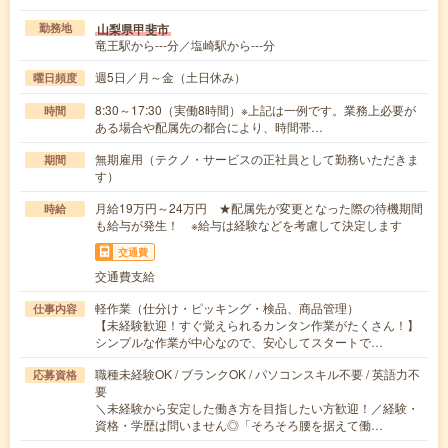
山梨県甲斐市
勤務地
竜王駅から---分／塩崎駅から---分
週5日／月～金（土日休み）
曜日頻度
8:30～17:30（実働8時間）※上記は一例です。業務上必要が
時間
ある場合や配属先の都合により、時間帯…
無期雇用（テクノ・サービスの正社員として勤務いただきま
期間
す）
月給19万円～24万円 ★配属先が変更となった際の待機期間
時給
も給与が発生！ ※給与は経験などを考慮して決定します
交通費
交通費支給
軽作業（仕分け・ピッキング・検品、商品管理）
仕事内容
【未経験歓迎！すぐ覚えられるカンタン作業がたくさん！】
シンプルな作業が中心なので、安心してスタートで…
職種未経験OK / ブランクOK / パソコンスキル不要 / 英語力不
応募資格
要
＼未経験から安定した働き方を目指したい方歓迎！／経験・
資格・学歴は問いません◎「そろそろ腰を据えて働…