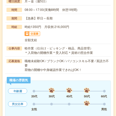
月～金（週5日）
曜日頻度
08:00～17:00(実働8時間 休憩1時間)
時間
【急募】即日～長期
期間
時給1350円 月収例 216,000円
時給
交通費
全額支給
軽作業（仕分け・ピッキング・検品、商品管理）
仕事内容
＊入荷物の開梱作業＊受入対応＊資材の照合作業
職種未経験OK / ブランクOK / パソコンスキル不要 / 英語力不
応募資格
要
荷物の開梱や中身確認作業できればOK！
職場の雰囲気
年齢層
20代
30代
40代
50代
60代
男女比率
女性
男性