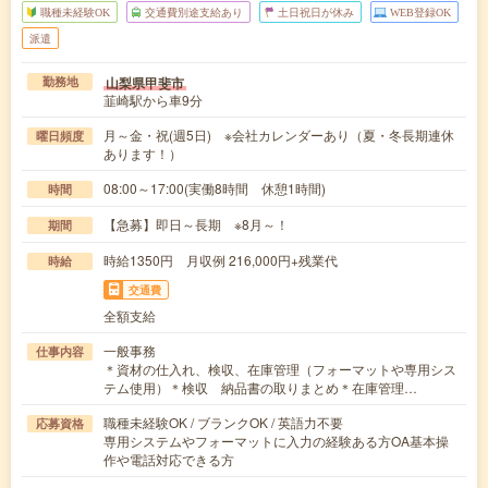
職種未経験OK
交通費別途支給あり
土日祝日が休み
WEB登録OK
派遣
山梨県甲斐市
勤務地
韮崎駅から車9分
月～金・祝(週5日) ※会社カレンダーあり（夏・冬長期連休
曜日頻度
あります！）
08:00～17:00(実働8時間 休憩1時間)
時間
【急募】即日～長期 ※8月～！
期間
時給1350円 月収例 216,000円+残業代
時給
交通費
全額支給
一般事務
仕事内容
＊資材の仕入れ、検収、在庫管理（フォーマットや専用シス
テム使用）＊検収 納品書の取りまとめ＊在庫管理…
職種未経験OK / ブランクOK / 英語力不要
応募資格
専用システムやフォーマットに入力の経験ある方OA基本操
作や電話対応できる方