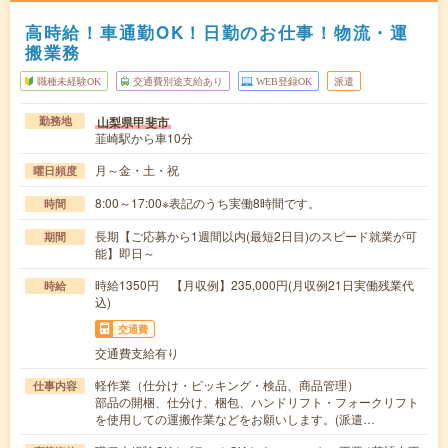
高時給！車通勤OK！日勤のお仕事！物流・運
搬業務
職種未経験OK
交通費別途支給あり
WEB登録OK
派遣
山梨県甲斐市
勤務地
韮崎駅から車10分
月～金・土・祝
曜日頻度
8:00～17:00※表記のうち実働8時間です。
時間
長期【ご応募から1週間以内(最短2日目)のスピード就業が可
期間
能】即日～
時給1350円 【月収例】235,000円(月収例21日実働残業代
時給
込)
交通費
交通費支給有り
軽作業（仕分け・ピッキング・検品、商品管理）
仕事内容
部品の開梱、仕分け、梱包、ハンドリフト・フォークリフト
を使用しての運搬作業などをお願いします。(派遣…