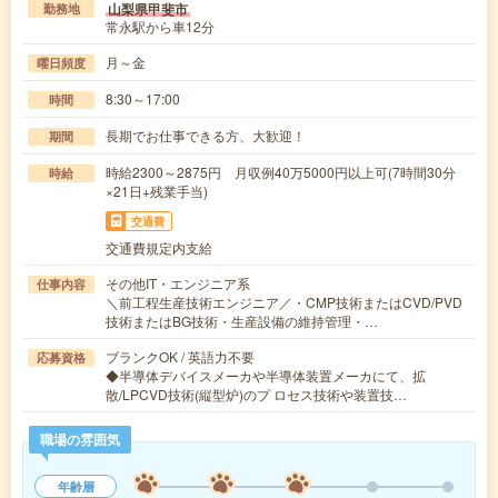
山梨県甲斐市
勤務地
常永駅から車12分
月～金
曜日頻度
8:30～17:00
時間
長期でお仕事できる方、大歓迎！
期間
時給2300～2875円 月収例40万5000円以上可(7時間30分
時給
×21日+残業手当)
交通費
交通費規定内支給
その他IT・エンジニア系
仕事内容
＼前工程生産技術エンジニア／・CMP技術またはCVD/PVD
技術またはBG技術・生産設備の維持管理・…
ブランクOK / 英語力不要
応募資格
◆半導体デバイスメーカや半導体装置メーカにて、拡
散/LPCVD技術(縦型炉)のプ ロセス技術や装置技…
職場の雰囲気
年齢層