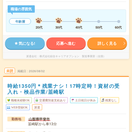
職場の雰囲気
年齢層
20代
30代
40代
50代
60代
気になる!
応募へ進む
詳しく見る
派遣会社
株式会社綜合キャリアオプション 製造事業部（全国）
未読
掲載日
2026/08/02
時給1350円＊残業ナシ！17時定時！資材の受
入れ・検品作業/韮崎駅
職種未経験OK
交通費別途支給あり
土日祝日が休み
残業なし
WEB登録OK
派遣
山梨県甲斐市
勤務地
韮崎駅から車13分