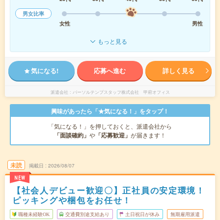
男女比率
女性
男性
もっと見る
気になる!
応募へ進む
詳しく見る
派遣会社
パーソルテンプスタッフ株式会社 甲府オフィス
興味があったら「★気になる！」をタップ！
「気になる！」を押しておくと、派遣会社から
「面談確約」
や
「応募歓迎」
が届きます！
未読
掲載日
2026/08/07
NEW
【社会人デビュー歓迎〇】正社員の安定環境！
ピッキングや梱包をお任せ！
職種未経験OK
交通費別途支給あり
土日祝日が休み
無期雇用派遣