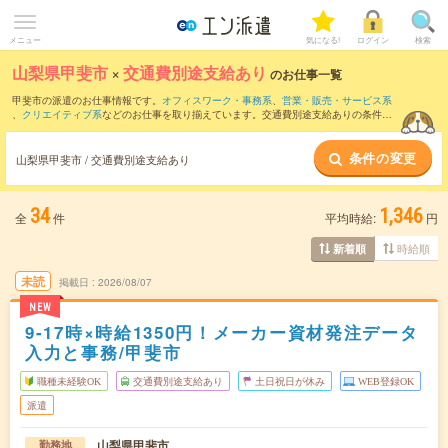
メニュー
気になる!
ログイン
検索
山梨県甲斐市
×
交通費別途支給あり
のお仕事一覧
甲斐市の派遣のお仕事情報です。
オフィスワーク・事務系
、
営業・販売・サービス系
、
クリエイティブ系
などのお仕事を取り揃えています。交通費別途支給ありの条件の
他に、
職種未経験OK
、
友だちと一緒の応募OK
、
残業なし
などのこだわり条件も取り
揃えています。
条件の変更
山梨県甲斐市 / 交通費別途支給あり
34
1,346
全
件
平均時給:
円
時給順
新着順
未読
掲載日
2026/08/07
NEW
9-17時×時給1350円！メーカー資材発注データ
入力と事務/甲斐市
職種未経験OK
交通費別途支給あり
土日祝日が休み
WEB登録OK
派遣
山梨県甲斐市
勤務地