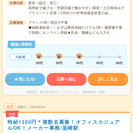
製造（組立・加工）
仕事内容
高時給で稼げる！空調完備で働きやすい環境！土日祝休みで
プライベート充実！CR内での半導体製造装置の組…
ブランクOK / 英語力不要
応募資格
◆経験者歓迎！〇まずは事前登録だけでもOK！履歴書不要
で気軽にオンライン登録★氏名・職種などを入力す…
職場の雰囲気
年齢層
20代
30代
40代
50代
60代
気になる!
応募へ進む
詳しく見る
派遣会社
株式会社綜合キャリアオプション 製造事業部（全国）
未読
掲載日
2026/08/06
NEW
時給1350円＊複数名募集！オフィスカジュア
ルOK！メーカー事務/韮崎駅