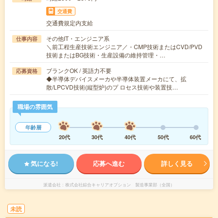
交通費
交通費規定内支給
その他IT・エンジニア系
仕事内容
＼前工程生産技術エンジニア／・CMP技術またはCVD/PVD
技術またはBG技術・生産設備の維持管理・…
ブランクOK / 英語力不要
応募資格
◆半導体デバイスメーカや半導体装置メーカにて、拡
散/LPCVD技術(縦型炉)のプ ロセス技術や装置技…
職場の雰囲気
年齢層
20代
30代
40代
50代
60代
気になる!
応募へ進む
詳しく見る
派遣会社
株式会社綜合キャリアオプション 製造事業部（全国）
未読