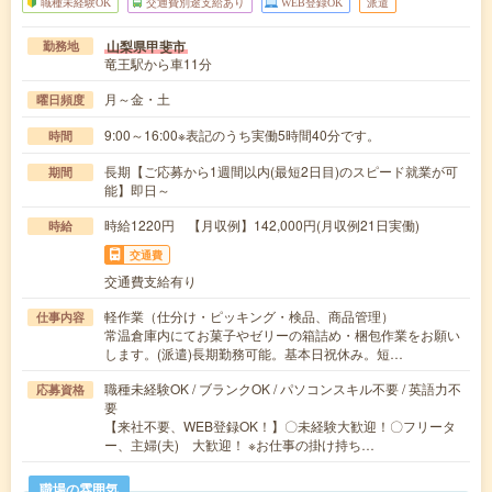
職種未経験OK
交通費別途支給あり
WEB登録OK
派遣
山梨県甲斐市
勤務地
竜王駅から車11分
月～金・土
曜日頻度
9:00～16:00※表記のうち実働5時間40分です。
時間
長期【ご応募から1週間以内(最短2日目)のスピード就業が可
期間
能】即日～
時給1220円 【月収例】142,000円(月収例21日実働)
時給
交通費
交通費支給有り
軽作業（仕分け・ピッキング・検品、商品管理）
仕事内容
常温倉庫内にてお菓子やゼリーの箱詰め・梱包作業をお願い
します。(派遣)長期勤務可能。基本日祝休み。短…
職種未経験OK / ブランクOK / パソコンスキル不要 / 英語力不
応募資格
要
【来社不要、WEB登録OK！】〇未経験大歓迎！〇フリータ
ー、主婦(夫) 大歓迎！ ※お仕事の掛け持ち…
職場の雰囲気