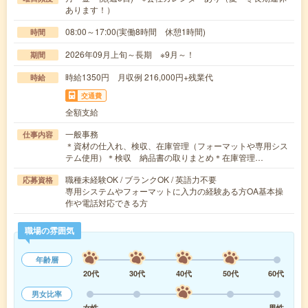
あります！）
08:00～17:00(実働8時間 休憩1時間)
時間
2026年09月上旬～長期 ※9月～！
期間
時給1350円 月収例 216,000円+残業代
時給
交通費
全額支給
一般事務
仕事内容
＊資材の仕入れ、検収、在庫管理（フォーマットや専用シス
テム使用）＊検収 納品書の取りまとめ＊在庫管理…
職種未経験OK / ブランクOK / 英語力不要
応募資格
専用システムやフォーマットに入力の経験ある方OA基本操
作や電話対応できる方
職場の雰囲気
年齢層
20代
30代
40代
50代
60代
男女比率
女性
男性