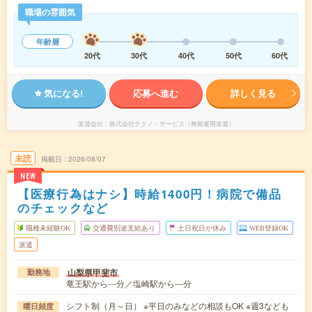
職場の雰囲気
年齢層
20代
30代
40代
50代
60代
気になる!
応募へ進む
詳しく見る
派遣会社
株式会社テクノ・サービス（無期雇用派遣）
未読
掲載日
2026/08/07
NEW
【医療行為はナシ】時給1400円！病院で備品
のチェックなど
職種未経験OK
交通費別途支給あり
土日祝日が休み
WEB登録OK
派遣
山梨県甲斐市
勤務地
竜王駅から---分／塩崎駅から---分
シフト制（月～日） ※平日のみなどの相談もOK ※週3なども
曜日頻度