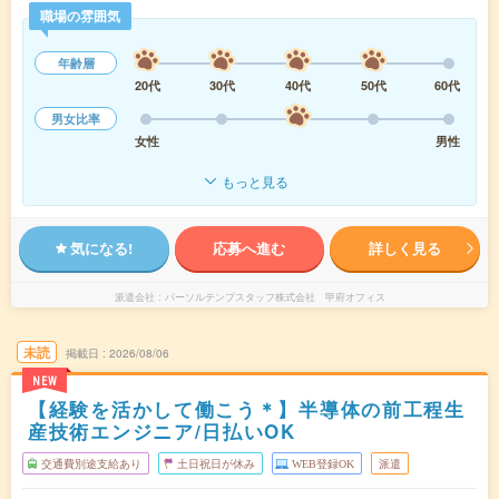
職場の雰囲気
年齢層
20代
30代
40代
50代
60代
男女比率
女性
男性
もっと見る
気になる!
応募へ進む
詳しく見る
派遣会社
パーソルテンプスタッフ株式会社 甲府オフィス
未読
掲載日
2026/08/06
NEW
【経験を活かして働こう＊】半導体の前工程生
産技術エンジニア/日払いOK
交通費別途支給あり
土日祝日が休み
WEB登録OK
派遣