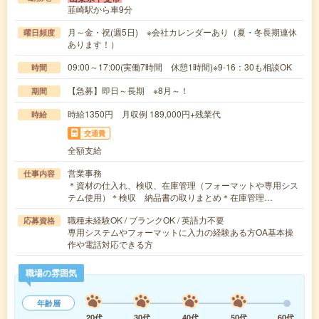
韮崎駅から車9分
月～金・祝(週5日) ※会社カレンダーあり（夏・冬長期連休
曜日頻度
あります！）
09:00～17:00(実働7時間 休憩1時間)※9-16：30も相談OK
時間
【急募】即日～長期 ※8月～！
期間
時給1350円 月収例 189,000円+残業代
時給
交通費
全額支給
営業事務
仕事内容
＊資材の仕入れ、検収、在庫管理（フォーマットや専用シス
テム使用）＊検収 納品書の取りまとめ＊在庫管理…
職種未経験OK / ブランクOK / 英語力不要
応募資格
専用システムやフォーマットに入力の経験ある方OA基本操
作や電話対応できる方
職場の雰囲気
年齢層
20代
30代
40代
50代
60代