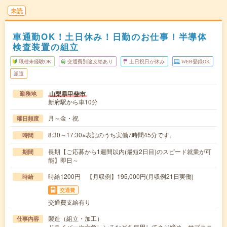
未読
車通勤OK！土日休み！日勤のお仕事！半導体
検査装置の組立
職種未経験OK
交通費別途支給あり
土日祝日が休み
WEB登録OK
派遣
山梨県甲斐市
勤務地
新府駅から車10分
月～金・祝
曜日頻度
8:30～17:30※表記のうち実働7時間45分です。
時間
長期【ご応募から1週間以内(最短2日目)のスピード就業が可
期間
能】即日～
時給1200円 【月収例】195,000円(月収例21日実働)
時給
交通費
交通費支給有り
製造（組立・加工）
仕事内容
ドライバーや六角レンチなどを使用してネジ締め、サブユニ