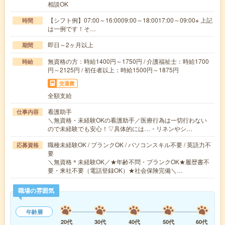
相談OK
【シフト例】07:00～16:0009:00～18:0017:00～09:00※ 上記
時間
は一例です！そ…
即日～2ヶ月以上
期間
無資格の方：時給1400円～1750円 / 介護福祉士：時給1700
時給
円～2125円 / 初任者以上：時給1500円～1875円
交通費
全額支給
看護助手
仕事内容
＼無資格・未経験OKの看護助手／医療行為は一切行わない
ので未経験でも安心！▽具体的には…・リネンやシ…
職種未経験OK / ブランクOK / パソコンスキル不要 / 英語力不
応募資格
要
＼無資格＊未経験OK／★年齢不問・ブランクOK★履歴書不
要・来社不要（電話登録OK）★社会保険完備＼…
職場の雰囲気
年齢層
20代
30代
40代
50代
60代