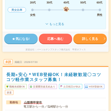
20代
30代
40代
50代
60代
男女比率
女性
男性
もっと見る
気になる!
応募へ進む
詳しく見る
派遣会社
パーソルテンプスタッフ株式会社 甲府オフィス
未読
掲載日
2026/07/30
長期×安心＊WEB登録OK！未経験歓迎〇コツ
コツ軽作業スタッフ募集！
職種未経験OK
交通費別途支給あり
土日祝日が休み
WEB登録OK
派遣
山梨県甲斐市
勤務地
竜王駅から---分／塩崎駅から---分