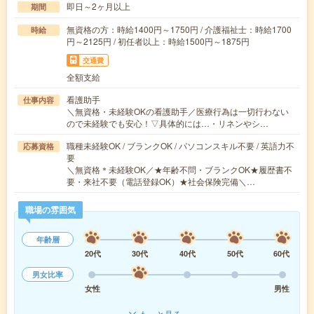
即日～2ヶ月以上
期間
無資格の方：時給1400円～1750円 / 介護福祉士：時給1700
時給
円～2125円 / 初任者以上：時給1500円～1875円
交通費
全額支給
看護助手
仕事内容
＼無資格・未経験OKの看護助手／医療行為は一切行わない
ので未経験でも安心！▽具体的には…・リネンやシ…
職種未経験OK / ブランクOK / パソコンスキル不要 / 英語力不
応募資格
要
＼無資格＊未経験OK／★年齢不問・ブランクOK★履歴書不
要・来社不要（電話登録OK）★社会保険完備＼…
職場の雰囲気
年齢層
20代
30代
40代
50代
60代
男女比率
女性
男性
もっと見る