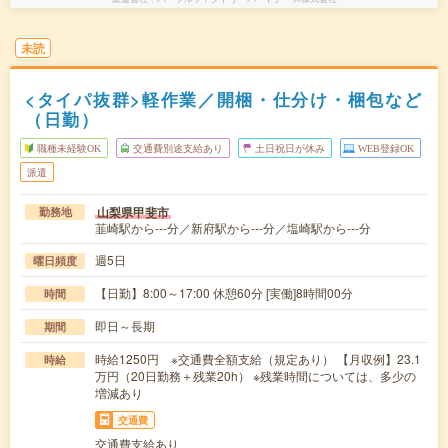
未読
<タイパ抜群>軽作業／開梱・仕分け・梱包など
（日勤）
職種未経験OK
交通費別途支給あり
土日祝日が休み
WEB登録OK
派遣
山梨県甲斐市
勤務地
韮崎駅から---分／新府駅から---分／塩崎駅から---分
週5日
曜日頻度
【日勤】8:00～17:00 休憩60分 [実働]8時間00分
時間
即日～長期
期間
時給1250円 ※交通費全額支給（規定あり） 【月収例】23.1
時給
万円（20日勤務＋残業20h） ※残業時間については、多少の
増減あり
交通費
交通費支給あり