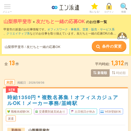
メニュー
気になる!
ログイン
検索
山梨県甲斐市
×
友だちと一緒の応募OK
のお仕事一覧
甲斐市の派遣のお仕事情報です。
オフィスワーク・事務系
、
営業・販売・サービス系
、
クリエイティブ系
などのお仕事を取り揃えています。友だちと一緒の応募OKの条件
の他に、
交通費別途支給あり
、
職種未経験OK
、
残業なし
などのこだわり条件も取り揃
えています。
条件の変更
山梨県甲斐市 / 友だちと一緒の応募OK
13
1,312
全
件
平均時給:
円
時給順
新着順
未読
掲載日
2026/08/06
NEW
時給1350円＊複数名募集！オフィスカジュア
ルOK！メーカー事務/韮崎駅
職種未経験OK
交通費別途支給あり
土日祝日が休み
WEB登録OK
派遣
山梨県甲斐市
勤務地