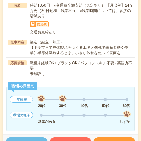
時給1350円 ※交通費全額支給（規定あり） 【月収例】24.9
時給
万円（20日勤務＋残業20h） ※残業時間については、多少の
増減あり
交通費
交通費支給あり
製造（組立・加工）
仕事内容
【甲斐市＊半導体製品をつくる工場／機械で表面を磨く作
業】半導体製造するとき、小さな砂粒を使って表面を…
職種未経験OK / ブランクOK / パソコンスキル不要 / 英語力不
応募資格
要
未経験可
職場の雰囲気
年齢層
20代
30代
40代
50代
60代
職場の様子
活気がある
しずか