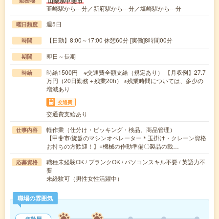
山梨県甲斐市
勤務地
韮崎駅から---分／新府駅から---分／塩崎駅から---分
週5日
曜日頻度
【日勤】8:00～17:00 休憩60分 [実働]8時間00分
時間
即日～長期
期間
時給1500円 ※交通費全額支給（規定あり） 【月収例】27.7
時給
万円（20日勤務＋残業20h） ※残業時間については、多少の
増減あり
交通費
交通費支給あり
軽作業（仕分け・ピッキング・検品、商品管理）
仕事内容
【甲斐市/旋盤のマシンオペレーター＊玉掛け・クレーン資格
お持ちの方歓迎！】○機械の作動準備〇製品の載…
職種未経験OK / ブランクOK / パソコンスキル不要 / 英語力不
応募資格
要
未経験可（男性女性活躍中）
職場の雰囲気
年齢層