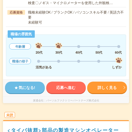
検査〇ノギス・マイクロメーターを使用した外観検…
職種未経験OK / ブランクOK / パソコンスキル不要 / 英語力不
応募資格
要
未経験可
職場の雰囲気
年齢層
20代
30代
40代
50代
60代
職場の様子
活気がある
しずか
気になる!
応募へ進む
詳しく見る
派遣会社
パーソルファクトリーパートナーズ株式会社
未読
<タイパ抜群>部品の製造マシンオペレーター