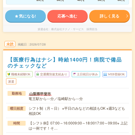
気になる!
応募へ進む
詳しく見る
派遣会社
株式会社テクノ・サービス 採用担当
未読
掲載日
2026/07/28
【医療行為はナシ】時給1400円！病院で備品
のチェックなど
職種未経験OK
交通費別途支給あり
土日祝日が休み
WEB登録OK
派遣
山梨県甲斐市
勤務地
竜王駅から---分／塩崎駅から---分
シフト制（月～日） ※平日のみなどの相談もOK ※週3なども
曜日頻度
相談OK
【シフト例】07:00～16:0009:00～18:0017:00～09:00※ 上記
時間
は一例です！そ…