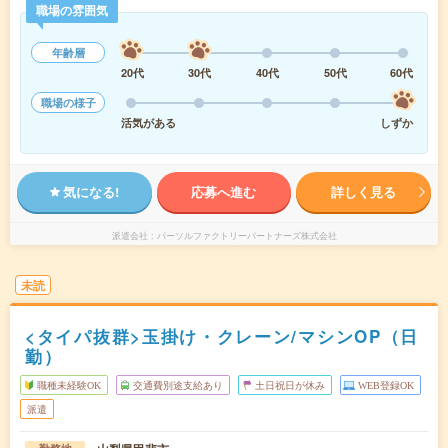
職場の雰囲気
年齢層
20代
30代
40代
50代
60代
職場の様子
活気がある
しずか
気になる!
応募へ進む
詳しく見る
派遣会社
パーソルファクトリーパートナーズ株式会社
未読
<タイパ抜群>玉掛け・クレーン/マシンOP（日
勤）
職種未経験OK
交通費別途支給あり
土日祝日が休み
WEB登録OK
派遣