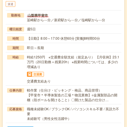
派遣
山梨県甲斐市
勤務地
韮崎駅から---分／新府駅から---分／塩崎駅から---分
週5日
曜日頻度
【日勤】8:00～17:00 休憩60分 [実働]8時間00分
時間
即日～長期
期間
時給1250円 ※交通費全額支給（規定あり） 【月収例】23.1
時給
万円（20日勤務＋残業20h） ※残業時間については、多少の
増減あり
交通費
交通費支給あり
軽作業（仕分け・ピッキング・検品、商品管理）
仕事内容
【甲斐市＊半導体製造の工場＊物流業務】○金属製部品の開
梱（段ボールを開けること）〇開けた製品の仕分け…
職種未経験OK / ブランクOK / パソコンスキル不要 / 英語力不
応募資格
要
未経験可（男性女性活躍中）