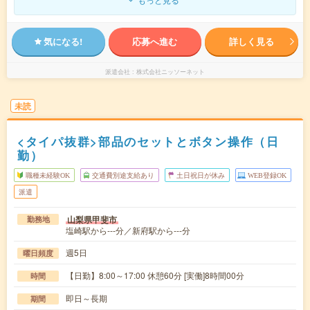
気になる!
応募へ進む
詳しく見る
派遣会社
株式会社ニッソーネット
未読
<タイパ抜群>部品のセットとボタン操作（日
勤）
職種未経験OK
交通費別途支給あり
土日祝日が休み
WEB登録OK
派遣
山梨県甲斐市
勤務地
塩崎駅から---分／新府駅から---分
週5日
曜日頻度
【日勤】8:00～17:00 休憩60分 [実働]8時間00分
時間
即日～長期
期間