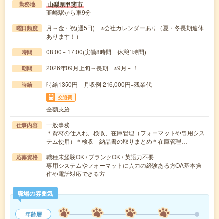
山梨県甲斐市
勤務地
韮崎駅から車9分
月～金・祝(週5日) ※会社カレンダーあり（夏・冬長期連休
曜日頻度
あります！）
08:00～17:00(実働8時間 休憩1時間)
時間
2026年09月上旬～長期 ※9月～！
期間
時給1350円 月収例 216,000円+残業代
時給
交通費
全額支給
一般事務
仕事内容
＊資材の仕入れ、検収、在庫管理（フォーマットや専用シス
テム使用）＊検収 納品書の取りまとめ＊在庫管理…
職種未経験OK / ブランクOK / 英語力不要
応募資格
専用システムやフォーマットに入力の経験ある方OA基本操
作や電話対応できる方
職場の雰囲気
年齢層