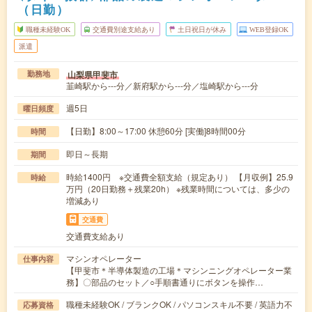
（日勤）
職種未経験OK
交通費別途支給あり
土日祝日が休み
WEB登録OK
派遣
山梨県甲斐市
勤務地
韮崎駅から---分／新府駅から---分／塩崎駅から---分
週5日
曜日頻度
【日勤】8:00～17:00 休憩60分 [実働]8時間00分
時間
即日～長期
期間
時給1400円 ※交通費全額支給（規定あり） 【月収例】25.9
時給
万円（20日勤務＋残業20h） ※残業時間については、多少の
増減あり
交通費
交通費支給あり
マシンオペレーター
仕事内容
【甲斐市＊半導体製造の工場＊マシンニングオペレーター業
務】〇部品のセット／○手順書通りにボタンを操作…
職種未経験OK / ブランクOK / パソコンスキル不要 / 英語力不
応募資格