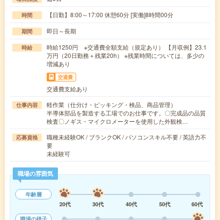
【日勤】8:00～17:00 休憩60分 [実働]8時間00分
時間
即日～長期
期間
時給1250円 ※交通費全額支給（規定あり） 【月収例】23.1
時給
万円（20日勤務＋残業20h） ※残業時間については、多少の
増減あり
交通費
交通費支給あり
軽作業（仕分け・ピッキング・検品、商品管理）
仕事内容
半導体部品を製造する工場でのお仕事です。〇完成品の品質
検査〇ノギス・マイクロメーターを使用した外観検…
職種未経験OK / ブランクOK / パソコンスキル不要 / 英語力不
応募資格
要
未経験可
職場の雰囲気
年齢層
20代
30代
40代
50代
60代
職場の様子