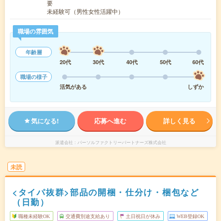
要
未経験可（男性女性活躍中）
職場の雰囲気
年齢層
20代
30代
40代
50代
60代
職場の様子
活気がある
しずか
気になる!
応募へ進む
詳しく見る
派遣会社
パーソルファクトリーパートナーズ株式会社
未読
<タイパ抜群>部品の開梱・仕分け・梱包など
（日勤）
職種未経験OK
交通費別途支給あり
土日祝日が休み
WEB登録OK