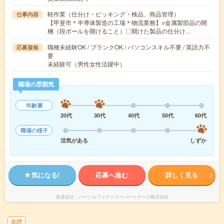
軽作業（仕分け・ピッキング・検品、商品管理）
仕事内容
【甲斐市＊半導体製造の工場＊物流業務】○金属製部品の開
梱（段ボールを開けること）〇開けた製品の仕分け…
職種未経験OK / ブランクOK / パソコンスキル不要 / 英語力不
応募資格
要
未経験可（男性女性活躍中）
職場の雰囲気
年齢層
20代
30代
40代
50代
60代
職場の様子
活気がある
しずか
気になる!
応募へ進む
詳しく見る
派遣会社
パーソルファクトリーパートナーズ株式会社
未読