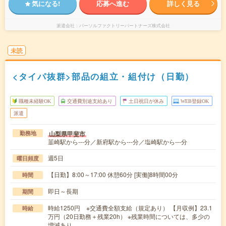
気になる!
応募へ進む
詳しく見る
派遣会社
パーソルファクトリーパートナーズ株式会社
未読
<タイパ抜群>部品の組立・組付け（日勤）
職種未経験OK
交通費別途支給あり
土日祝日が休み
WEB登録OK
派遣
山梨県甲斐市
勤務地
韮崎駅から---分／新府駅から---分／塩崎駅から---分
週5日
曜日頻度
【日勤】8:00～17:00 休憩60分 [実働]8時間00分
時間
即日～長期
期間
時給1250円 ※交通費全額支給（規定あり） 【月収例】23.1
時給
万円（20日勤務＋残業20h） ※残業時間については、多少の
増減あり