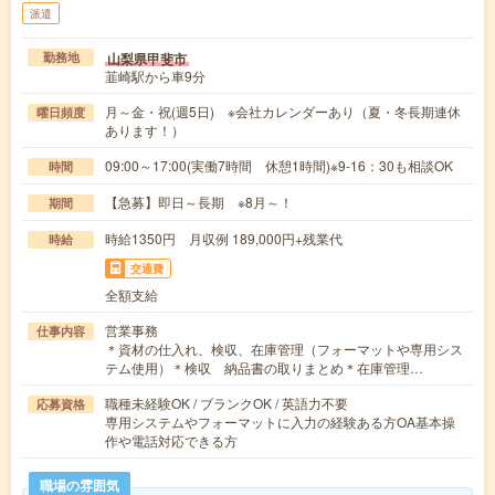
派遣
山梨県甲斐市
勤務地
韮崎駅から車9分
月～金・祝(週5日) ※会社カレンダーあり（夏・冬長期連休
曜日頻度
あります！）
09:00～17:00(実働7時間 休憩1時間)※9-16：30も相談OK
時間
【急募】即日～長期 ※8月～！
期間
時給1350円 月収例 189,000円+残業代
時給
交通費
全額支給
営業事務
仕事内容
＊資材の仕入れ、検収、在庫管理（フォーマットや専用シス
テム使用）＊検収 納品書の取りまとめ＊在庫管理…
職種未経験OK / ブランクOK / 英語力不要
応募資格
専用システムやフォーマットに入力の経験ある方OA基本操
作や電話対応できる方
職場の雰囲気