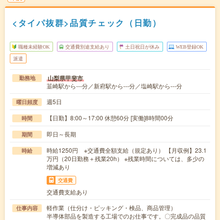
<タイパ抜群>品質チェック（日勤）
職種未経験OK
交通費別途支給あり
土日祝日が休み
WEB登録OK
派遣
山梨県甲斐市
勤務地
韮崎駅から---分／新府駅から---分／塩崎駅から---分
週5日
曜日頻度
【日勤】8:00～17:00 休憩60分 [実働]8時間00分
時間
即日～長期
期間
時給1250円 ※交通費全額支給（規定あり） 【月収例】23.1
時給
万円（20日勤務＋残業20h） ※残業時間については、多少の
増減あり
交通費
交通費支給あり
軽作業（仕分け・ピッキング・検品、商品管理）
仕事内容
半導体部品を製造する工場でのお仕事です。〇完成品の品質