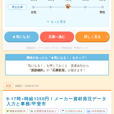
男女比率
女性
男性
もっと見る
気になる!
応募へ進む
詳しく見る
派遣会社
パーソルテンプスタッフ株式会社 甲府オフィス
興味があったら「★気になる！」をタップ！
「気になる！」を押しておくと、派遣会社から
「面談確約」
や
「応募歓迎」
が届きます！
未読
掲載日
2026/07/30
9-17時×時給1350円！メーカー資材発注データ
入力と事務/甲斐市
職種未経験OK
交通費別途支給あり
土日祝日が休み
WEB登録OK