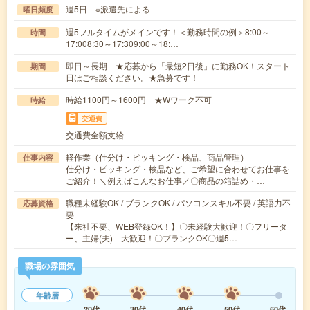
週5日 ※派遣先による
曜日頻度
週5フルタイムがメインです！＜勤務時間の例＞8:00～
時間
17:008:30～17:309:00～18:…
即日～長期 ★応募から「最短2日後」に勤務OK！スタート
期間
日はご相談ください。★急募です！
時給1100円～1600円 ★Wワーク不可
時給
交通費
交通費全額支給
軽作業（仕分け・ピッキング・検品、商品管理）
仕事内容
仕分け・ピッキング・検品など、ご希望に合わせてお仕事を
ご紹介！＼例えばこんなお仕事／〇商品の箱詰め・…
職種未経験OK / ブランクOK / パソコンスキル不要 / 英語力不
応募資格
要
【来社不要、WEB登録OK！】〇未経験大歓迎！〇フリータ
ー、主婦(夫) 大歓迎！〇ブランクOK〇週5…
職場の雰囲気
年齢層
20代
30代
40代
50代
60代