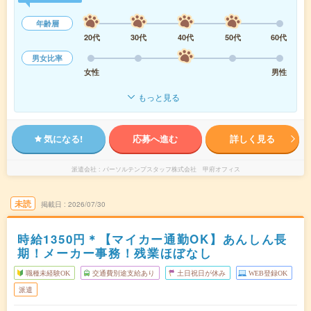
年齢層
20代
30代
40代
50代
60代
男女比率
女性
男性
もっと見る
気になる!
応募へ進む
詳しく見る
派遣会社
パーソルテンプスタッフ株式会社 甲府オフィス
未読
掲載日
2026/07/30
時給1350円＊【マイカー通勤OK】あんしん長
期！メーカー事務！残業ほぼなし
職種未経験OK
交通費別途支給あり
土日祝日が休み
WEB登録OK
派遣