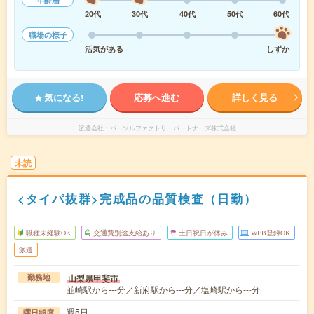
20代
30代
40代
50代
60代
職場の様子
活気がある
しずか
気になる!
応募へ進む
詳しく見る
派遣会社
パーソルファクトリーパートナーズ株式会社
未読
<タイパ抜群>完成品の品質検査（日勤）
職種未経験OK
交通費別途支給あり
土日祝日が休み
WEB登録OK
派遣
山梨県甲斐市
勤務地
韮崎駅から---分／新府駅から---分／塩崎駅から---分
週5日
曜日頻度