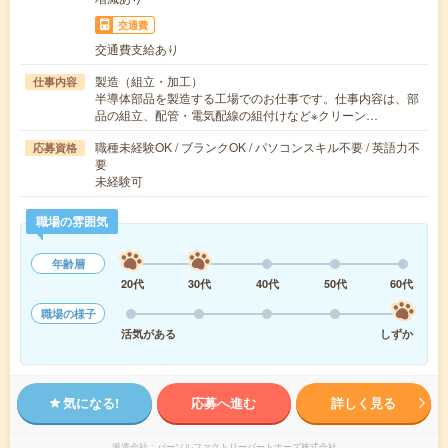
交通費
交通費支給あり
製造（組立・加工）
仕事内容
半導体部品を製造する工場でのお仕事です。仕事内容は、部
品の組立、配管・電気配線の組付けなど※クリーン…
職種未経験OK / ブランクOK / パソコンスキル不要 / 英語力不
応募資格
要
未経験可
職場の雰囲気
年齢層
20代
30代
40代
50代
60代
職場の様子
活気がある
しずか
気になる!
応募へ進む
詳しく見る
派遣会社
パーソルファクトリーパートナーズ株式会社