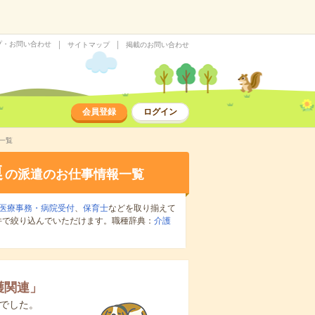
プ・お問い合わせ
サイトマップ
掲載のお問い合わせ
会員登録
ログイン
一覧
連
の派遣のお仕事情報一覧
医療事務・病院受付
、
保育士
などを取り揃えて
件で絞り込んでいただけます。職種辞典：
介護
護関連
」
でした。