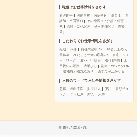
職種でお仕事情報をさがす
看護助手
医療事務・病院受付
保育士
看
護師・准看護師
その他医療・介護・保育
系
治験・CRA関連
研究開発関連（医療
系）
こだわりでお仕事情報をさがす
短期
単発
職種未経験OK
10名以上の大
量募集
友だちと一緒の応募OK
在宅・リモ
ートワーク
週2～3日勤務
週4日勤務
土
日祝のみ勤務
残業なし
副業・WワークOK
交通費別途支給あり
語学力が活かせる
人気のワードでお仕事情報をさがす
急募
年齢不問
財団法人
英語
書類チェ
ック
テレビ局
封入
大学
勤務地 / 路線・駅