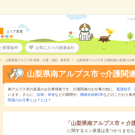
ヘル
エリア変更
た希望条件
お気に入りの派遣会社
山梨県南アルプス市 医療・介護・福祉・教育系
山梨県南アルプス市 介護関連の派遣の仕事
山梨県南アルプス市
介護関
で
南アルプス市の派遣のお仕事情報です。介護関連のお仕事の他に、
看護助手
、
います。さらに、
短期
・
単発
などの期間や、
職種未経験OK
などのこだわり条
関連のお仕事とは？とは？
「
山梨県南アルプス市
×
介
に関するエン派遣は見つかりません