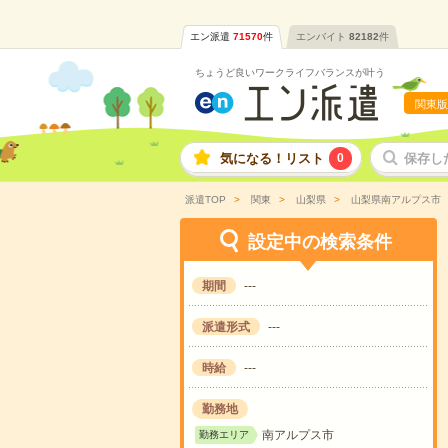
エン派遣
71570
件
エンバイト
82182
件
ちょうど良いワークライフバランスが叶う
関東版
気になる！リスト
0
保存し
派遣TOP
関東
山梨県
山梨県南アルプス市
設定中の検索条件
期間
---
派遣形式
---
時給
---
勤務地
南アルプス市
勤務エリア