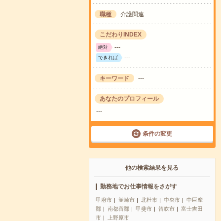
職種
介護関連
こだわりINDEX
---
絶対
---
できれば
キーワード
---
あなたのプロフィール
---
条件の変更
他の検索結果を見る
勤務地でお仕事情報をさがす
甲府市
韮崎市
北杜市
中央市
中巨摩
郡
南都留郡
甲斐市
笛吹市
富士吉田
市
上野原市