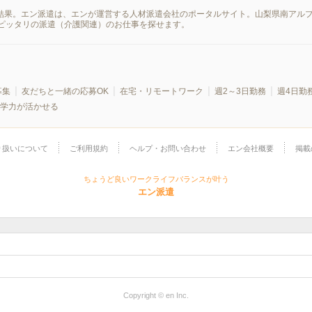
索結果。エン派遣は、エンが運営する人材派遣会社のポータルサイト。山梨県南アル
ピッタリの派遣（介護関連）のお仕事を探せます。
募集
友だちと一緒の応募OK
在宅・リモートワーク
週2～3日勤務
週4日勤
学力が活かせる
り扱いについて
ご利用規約
ヘルプ・お問い合わせ
エン会社概要
掲載
ちょうど良いワークライフバランスが叶う
エン派遣
Copyright © en Inc.